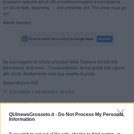
possiamo sperare ad un Dio a nostra immagine e somiglianza …
un Dio orribile, insomma, … che pretende che
The show must go
on!
.
Adolfo Santoro
Se vuoi leggere le notizie principali della Toscana iscriviti alla
Newsletter QUInews - ToscanaMedia.
Arriva gratis tutti i giorni
alle 20:00 direttamente nella tua casella di posta.
Basta cliccare
QUI
Ti potrebbe interessare anche:
Articoli dal Blog “Disincantato” di Adolfo Santoro
​Un esempio di civismo
QUInewsGrosseto.it -
Do Not Process My Personal
​Linee guida per organizzare il civismo della complessità
Information
​Il ripristino della natura secondo la legge e l’impegno dei
Cittadini
If you wish to opt-out of the sale, sharing to third parties, or