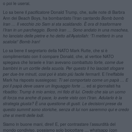
o poi le userai.
Lo sa bene il
pacificatore
Donald Trump, che, sulle note di Barbra
Ann dei Beach Boys, ha bombardato l’Iran cantando
Bomb bomb
Iran … Il vecchio zio Sam si sta scaldando. È ora di trasformare
l’Iran in un parcheggio. Bomb Iran … Sono andato in una moschea,
ho lanciato delle pietre e ho detto all’Ayatollah: ‘Ti metterò in una
scatola!’ Bomb Iran!
Lo sa bene il segretario della NATO Mark Rutte, che si è
complimentato con il compare Donald, che, al vertice NATO
spiegava che Israele e Iran avevano combattuto
forte, come due
bambini in un cortile della scuola. Per questo li ho lasciati sfogare
per due-tre minuti, cosi poi è stato più facile fermarli
. E l’ineffabile
Mark ha risposto sussiegoso:
Ti sei comportato come un papà … E
poi il papà deve usare un linguaggio forte
… ed ai giornalisti ha
ribadito:
Trump è mio amico, mi fido di lui. Credo che sia un uomo
di forza ma anche di pace, lo avete visto con l’Iran. Adularlo è la
strategia giusta? È una questione di gusti. Le decisioni prese da
questo summit sono storiche, senza di lui non saremmo qui e credo
che si meriti delle lodi
.
Siamo in buone mani, direi! E, per contrastare l’assurdità del
mondo condiviso, possiamo solo boicottare … whatsapp (con