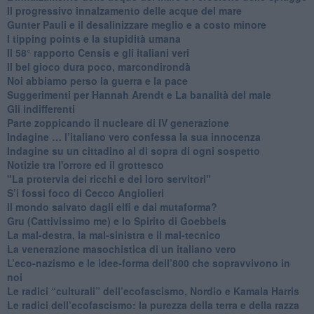
​Il progressivo innalzamento delle acque del mare
​Gunter Pauli e il desalinizzare meglio e a costo minore
I tipping points e la stupidità umana
​Il 58° rapporto Censis e gli italiani veri
​Il bel gioco dura poco, marcondirondà
Noi abbiamo perso la guerra e la pace
Suggerimenti per Hannah Arendt e La banalità del male
​Gli indifferenti
Parte zoppicando il nucleare di IV generazione
​Indagine … l’italiano vero confessa la sua innocenza
Indagine su un cittadino al di sopra di ogni sospetto
Notizie tra l'orrore ed il grottesco
"La protervia dei ricchi e dei loro servitori"
S’i fossi foco di Cecco Angiolieri
​Il mondo salvato dagli elfi e dai mutaforma?
Gru (Cattivissimo me) e lo Spirito di Goebbels
​La mal-destra, la mal-sinistra e il mal-tecnico
​La venerazione masochistica di un italiano vero
​L’eco-nazismo e le idee-forma dell’800 che sopravvivono in
noi
​Le radici “culturali” dell’ecofascismo, Nordio e Kamala Harris
Le radici dell’ecofascismo: la purezza della terra e della razza