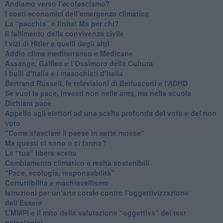
Andiamo verso l’ecofascismo?
I costi economici dell’emergenza climatica
​La “pacchia” è finita! Ma per chi?
​Il fallimento della convivenza civile
​I vizi di Hitler e quelli degli altri
Addio clima mediterraneo e Medicane
​Assange, Galileo e l’Ossimoro della Cultura
​I bulli d’Italia e i masochisti d’Italia
​Bertrand Russell, le televisioni di Berlusconi e l’ADHD
​Se vuoi la pace, investi non nelle armi, ma nella scuola
​Dichiara pace
​Appello agli elettori ad una scelta profonda del voto e del non
voto
"Come sfasciare il paese in sette mosse"
​Ma questi ci sono o ci fanno?
​Le “tua” libera scelta
Cambiamento climatico e realtà sostenibili
“Pace, ecologia, responsabilità”
​Corruttibilità e machiavellismo
Istruzioni per un’arte corale contro l’oggettivizzazione
dell’Essere
​L’MMPI e il mito della valutazione “oggettiva” dei test
psicologici