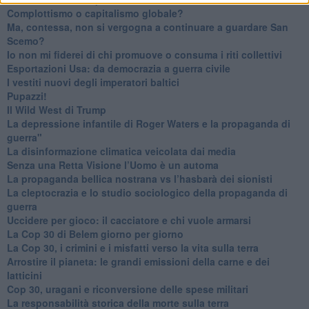
​Complottismo o capitalismo globale?
​Ma, contessa, non si vergogna a continuare a guardare San
Scemo?
​Io non mi fiderei di chi promuove o consuma i riti collettivi
Esportazioni Usa: da democrazia a guerra civile
​I vestiti nuovi degli imperatori baltici
​Pupazzi!
​Il Wild West di Trump
​La depressione infantile di Roger Waters e la propaganda di
guerra"
​La disinformazione climatica veicolata dai media
Senza una Retta Visione l’Uomo è un automa
​La propaganda bellica nostrana vs l’hasbarà dei sionisti
​La cleptocrazia e lo studio sociologico della propaganda di
guerra
​Uccidere per gioco: il cacciatore e chi vuole armarsi
​La Cop 30 di Belem giorno per giorno
La Cop 30, i crimini e i misfatti verso la vita sulla terra
Arrostire il pianeta: le grandi emissioni della carne e dei
latticini
​Cop 30, uragani e riconversione delle spese militari
La responsabilità storica della morte sulla terra