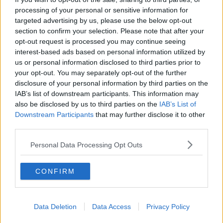
Il nesso tra cambiamenti climatici e salute umana
processing of your personal or sensitive information for
Tutti morimmo a stento (3)
targeted advertising by us, please use the below opt-out
Tutti morimmo a stento (2)
section to confirm your selection. Please note that after your
​Tutti morimmo a stento (1)
opt-out request is processed you may continue seeing
IL CORRIDOIO BLU il resoconto del convegno
interest-based ads based on personal information utilized by
Un manuale essenziale per seguire il CORRIDOIO BLU
Il corridoio blu
us or personal information disclosed to third parties prior to
​Il cronoprogramma ottimale verso il full electric sui traghetti
your opt-out. You may separately opt-out of the further
​I costi dell’adeguamento al cold ironing
disclosure of your personal information by third parties on the
Alcune domande da esordiente agli esperti che decidono le
IAB’s list of downstream participants. This information may
sorti dell’Elba
also be disclosed by us to third parties on the
IAB’s List of
Verso il full electric a gestione pubblica dei traghetti​
Downstream Participants
that may further disclose it to other
​La Scienza dei Cittadini e i Cittadini per l’Aria
third parties.
Trump e le sue guerre contro i deboli e contro la terra
​Le furbate elettorali della Meloni e la testardaggine
Personal Data Processing Opt Outs
dell’opposizione
​Date loro l’Oscar al posto del Nobel per la Pace
CONFIRM
L'umanizzazione dell'economia e della politica
​Dopo il diluvio dei NO: un patto intergenerazionale
​Un grandioso NO ai falchi teocratici e ai loro vassalli
La religione è la cocaina dei potenti
Data Deletion
Data Access
Privacy Policy
Donald e Bibi confinati nell’isola di St James?
L’italiano vero e la paura che al referendum vinca il No