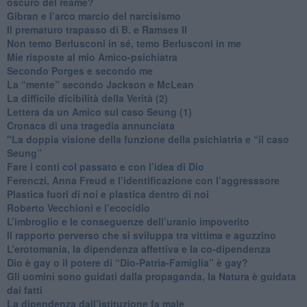
oscuro del reame?
​Gibran e l’arco marcio del narcisismo
​Il prematuro trapasso di B. e Ramses II
​Non temo Berlusconi in sé, temo Berlusconi in me
​Mie risposte al mio Amico-psichiatra
​Secondo Porges e secondo me
​La “mente” secondo Jackson e McLean
La difficile dicibilità della Verità (2)
​Lettera da un Amico sul caso Seung (1)
​Cronaca di una tragedia annunciata
"​La doppia visione della funzione della psichiatria e “il caso
Seung”
​Fare i conti col passato e con l’idea di Dio
​Ferenczi, Anna Freud e l’identificazione con l’aggresssore
Plastica fuori di noi e plastica dentro di noi
​Roberto Vecchioni e l’ecocidio
​L’imbroglio e le conseguenze dell’uranio impoverito
​Il rapporto perverso che si sviluppa tra vittima e aguzzino
L’erotomania, la dipendenza affettiva e la co-dipendenza
​Dio è gay o il potere di “Dio-Patria-Famiglia” è gay?
​Gli uomini sono guidati dalla propaganda, la Natura è guidata
dai fatti
La dipendenza dall’istituzione fa male