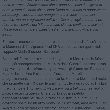
nostri interessi. Sottolineiamo che ci sono centinaia di migliaia di
ebrei in tutto il mondo che si identificano con la nostra opposizione
all'ideologia sionista e che ritengono che il sionismo non sia
ebraico, ma un programma politico... Ciò che vogliamo non è un
ritiro entro i confini del '67, ma a tutto ciò che contiene, affinché il
Paese possa tornare ai palestinesi e noi potremmo vivere con
loro....
E invece il mondo sembra andare dietro all’odio e alle falsità, come
la Madonna di Trevignano, il cui DNA coincideva con quello della
veggente
Maria Giuseppa Scarpulla!
Siamo nell’Europa della von der Laeyen - già Ministro della Difesa
(oggi, più appropriatamente, Ministro della Guerra) tedesco: costei
oggi vuol fare il dietrofront sul greenwashing! Siamo nell’Europa di
Kaja Kallas, di Pina Picierno e di Alessandra Moretti …
anagraficamente tutte donne, per carità. Come la Meloni, del resto,
che promette che il 5% per le armi non toglierà un soldo agli italiani
… e che ripete il ritornello
Si vis pacem, para bellum … se vuoi la
pace, prepara la guerra.
Che è poi lo slogan ripetuto
pappagallescamente dai guerrafondai di tutte le guerre. Cui si
dovrebbe sostituire un altro motto:
Si vis guerram, para arma … se
vuoi la guerra prepara le armi
producendole e armandoti … prima