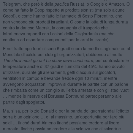
Telegram, che però è della
pacifica
Russia), o Google o Amazon. O
come ha fatto la Coop rispetto ai prodotti sionisti (ma solo alcune
Coop!). o come hanno fatto le farmacie di Sesto Fiorentino, che
non vendono più prodotti israeliani. O come la lotta di lunga durata
contro la danese Maersk, la compagnia di trasporto che
intratteneva rapporti con i coloni della Cisgiordania (ma che
continua ad esportare componenti per le armi in Israele).
E nel frattempo fuori ci sono 5 gradi sopra la media stagionale ed al
Mondiale di calcio per club gli organizzatori, ubbidendo al motto
The show must go on! Lo show deve continuare
, per contrastare le
temperature anche di 37 gradi e l’umidità del 45%, hanno dovuto
utilizzare, durante gli allenamenti, getti d’acqua sui giocatori,
ventilatori in campo e bevande fredde ogni 10 minuti, mentre
avvengono acquazzoni improvvisi durante le partite con un pallone
che rimbalza come un coniglio sull’erba alterata e con gli stadi vuoti
… mentre le riserve del Borussia Dortmund parteciperanno alle
partite dagli spogliatoi.
Ma, si sa, per lo zio Donald e per la banda dei guerrafondai l’effetto
serra è un opinione … o, al massimo, un’opportunità per fare più
soldi … finché dura! Almeno finché possiamo credere al libero
mercato, finché possiamo credere alla scienza che ci salverà e