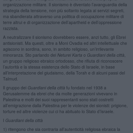
organizzazione militare. Il sionismo è diventato l’avanguardia della
strategia della tensione, non più soltanto legata ai servizi segreti,
ma sbandierata attraverso una politica di occupazione militare di
terre altrui e di organizzazione dell’apartheid e dell’oppressione
razzista.
A neutralizzare il sionismo dovrebbero essere, anzi tutto, gli Ebrei
antisionisti. Ma questi, oltre a Moni Ovadia ed altri intellettuale che
agiscono in sordina, sono, in ambito religioso, un’irrilevante
minoranza. Sto parlando dei
Neturei Karta
o
Guardiani della città
,
un gruppo religioso ebraico ortodosso, che rifiuta di riconoscere
l’autorità e la stessa esistenza dello Stato di Israele, in base
all’interpretazione del giudaismo, della Torah e di alcuni passi del
Talmud.
Il gruppo dei
Guardiani della città
fu fondato nel 1938 a
Gerusalemme da ebrei che da molte generazioni vivevano in
Palestina e molti dei suoi rappresentanti sono stati costretti
all’emigrazione dalla Palestina per le violenze dei sionisti: prigione,
torture ed altre violenze cui ci ha abituato lo Stato d’Israele.
I
Guardiani della città
1) ritengono che sia contraria all’autenticità religiosa ebraica la