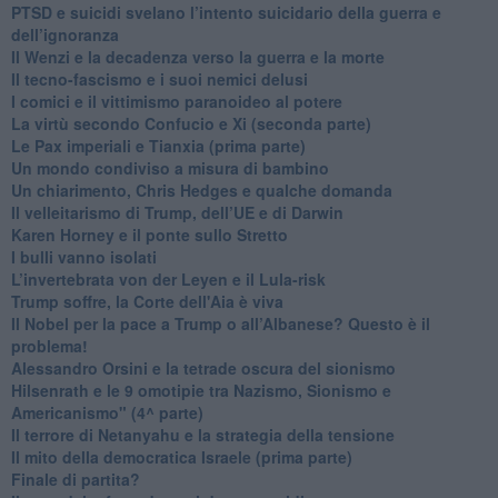
PTSD e suicidi svelano l’intento suicidario della guerra e
dell’ignoranza
Il Wenzi e la decadenza verso la guerra e la morte
​Il tecno-fascismo e i suoi nemici delusi
​I comici e il vittimismo paranoideo al potere
​La virtù secondo Confucio e Xi (seconda parte)
Le Pax imperiali e Tianxia (prima parte)
Un mondo condiviso a misura di bambino
​Un chiarimento, Chris Hedges e qualche domanda
Il velleitarismo di Trump, dell’UE e di Darwin
​Karen Horney e il ponte sullo Stretto
​I bulli vanno isolati
L’invertebrata von der Leyen e il Lula-risk
Trump soffre, la Corte dell'Aia è viva
​Il Nobel per la pace a Trump o all’Albanese? Questo è il
problema!
​Alessandro Orsini e la tetrade oscura del sionismo
​Hilsenrath e le 9 omotipie tra Nazismo, Sionismo e
Americanismo" (4^ parte)
​Il terrore di Netanyahu e la strategia della tensione
Il mito della democratica Israele (prima parte)
​Finale di partita?