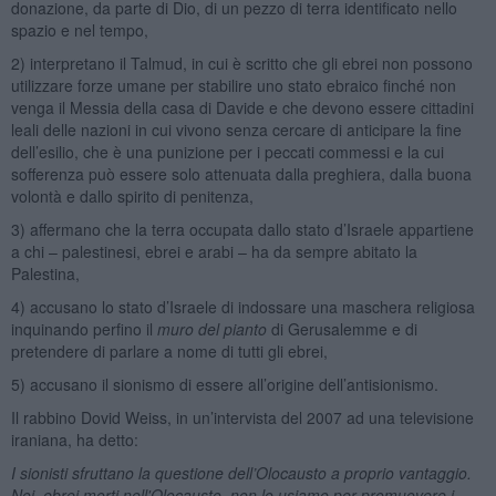
donazione, da parte di Dio, di un pezzo di terra identificato nello
spazio e nel tempo,
2) interpretano il Talmud, in cui è scritto che gli ebrei non possono
utilizzare forze umane per stabilire uno stato ebraico finché non
venga il Messia della casa di Davide e che devono essere cittadini
leali delle nazioni in cui vivono senza cercare di anticipare la fine
dell’esilio, che è una punizione per i peccati commessi e la cui
sofferenza può essere solo attenuata dalla preghiera, dalla buona
volontà e dallo spirito di penitenza,
3) affermano che la terra occupata dallo stato d’Israele appartiene
a chi – palestinesi, ebrei e arabi – ha da sempre abitato la
Palestina,
4) accusano lo stato d’Israele di indossare una maschera religiosa
inquinando perfino il
muro del pianto
di Gerusalemme e di
pretendere di parlare a nome di tutti gli ebrei,
5) accusano il sionismo di essere all’origine dell’antisionismo.
Il rabbino Dovid Weiss, in un’intervista del 2007 ad una televisione
iraniana, ha detto:
I sionisti sfruttano la questione dell’Olocausto a proprio vantaggio.
Noi, ebrei morti nell'Olocausto, non lo usiamo per promuovere i