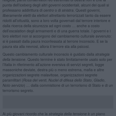
punta dell’iceberg degli altri governi occidentali, alcuni dei quali si
professano addirittura di
centro
o di
sinistra
. Questi governi,
liberamente eletti
da elettori altrettanto terrorizzati tanto da essere
ridotti all’ottusità, sono a loro volta governati dal terrore interiore e
dalla ricerca della sicurezza ad ogni costo … anche a costo
dell’escalation degli armamenti e di una guerra totale. I governi e i
loro elettori non si accorgono del cambiamento culturale avvenuto:
si è passati dalla paura inconfessata al terrore inconscio. E se la
paura sta alla nevrosi, allora il terrore sta alla psicosi.
Questo cambiamento culturale inconscio è guidato dalla
strategia
della tensione
. Questo termine è stato limitatamente usato solo per
l’Italia in riferimento all’azione eversiva di servizi segreti, logge
massoniche deviate, destra più o meno estrema, mafia e altre
organizzazioni segrete malavitose, organizzazioni segrete
paramilitari (
Rosa dei venti
,
Nuclei di difesa dello Stato
,
Gladio
,
Noto servizio
) … dalla commistione di un terrorismo di Stato e di un
terrorismo segreto.
Ai più giovani ricordo che la
strategia della tensione
è un piano