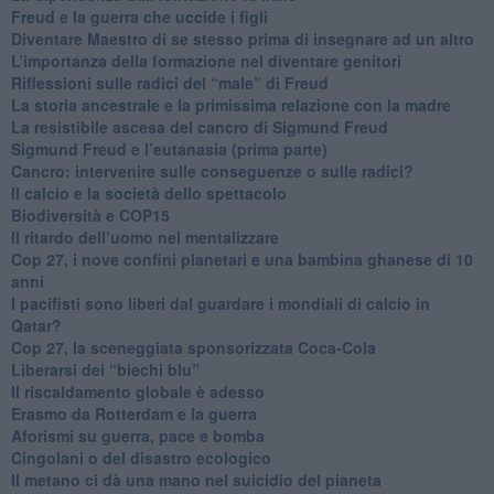
​Freud e la guerra che uccide i figli
​Diventare Maestro di se stesso prima di insegnare ad un altro
L’importanza della formazione nel diventare genitori
Riflessioni sulle radici del “male” di Freud
​La storia ancestrale e la primissima relazione con la madre
​La resistibile ascesa del cancro di Sigmund Freud
Sigmund Freud e l’eutanasia (prima parte)
Cancro: intervenire sulle conseguenze o sulle radici?
​Il calcio e la società dello spettacolo
Biodiversità e COP15
​Il ritardo dell’uomo nel mentalizzare
​Cop 27, i nove confini planetari e una bambina ghanese di 10
anni
​I pacifisti sono liberi dal guardare i mondiali di calcio in
Qatar?
​Cop 27, la sceneggiata sponsorizzata Coca-Cola
​Liberarsi dei “biechi blu”
Il riscaldamento globale è adesso
​Erasmo da Rotterdam e la guerra
​Aforismi su guerra, pace e bomba
Cingolani o del disastro ecologico
​Il metano ci dà una mano nel suicidio del pianeta