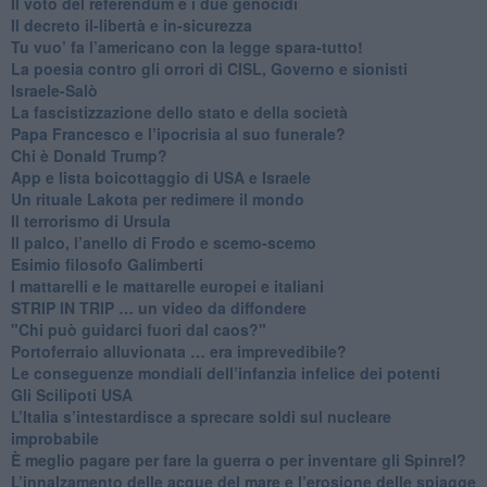
​Il voto del referendum e i due genocidi
Il decreto il-libertà e in-sicurezza
Tu vuo’ fa l’americano con la legge spara-tutto!
La poesia contro gli orrori di CISL, Governo e sionisti
Israele-Salò
​La fascistizzazione dello stato e della società
Papa Francesco e l’ipocrisia al suo funerale?
​Chi è Donald Trump?
App e lista boicottaggio di USA e Israele
​Un rituale Lakota per redimere il mondo
Il terrorismo di Ursula
​Il palco, l’anello di Frodo e scemo-scemo
Esimio filosofo Galimberti
​I mattarelli e le mattarelle europei e italiani
​STRIP IN TRIP … un video da diffondere
"Chi può guidarci fuori dal caos?"
​Portoferraio alluvionata … era imprevedibile?
Le conseguenze mondiali dell’infanzia infelice dei potenti
​Gli Scilipoti USA
L’Italia s’intestardisce a sprecare soldi sul nucleare
improbabile
È meglio pagare per fare la guerra o per inventare gli Spinrel?
​L’innalzamento delle acque del mare e l’erosione delle spiagge