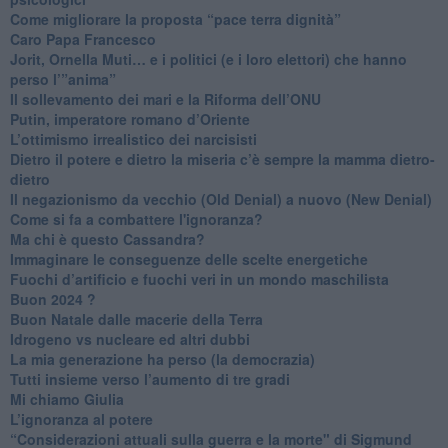
Come migliorare la proposta “pace terra dignità”
Caro Papa Francesco
​Jorit, Ornella Muti… e i politici (e i loro elettori) che hanno
perso l’”anima”
​Il sollevamento dei mari e la Riforma dell’ONU
Putin, imperatore romano d’Oriente
​L’ottimismo irrealistico dei narcisisti
​Dietro il potere e dietro la miseria c’è sempre la mamma dietro-
dietro
Il negazionismo da vecchio (Old Denial) a nuovo (New Denial)
Come si fa a combattere l'ignoranza?
Ma chi è questo Cassandra?
Immaginare le conseguenze delle scelte energetiche
​Fuochi d’artificio e fuochi veri in un mondo maschilista
Buon 2024 ?
​Buon Natale dalle macerie della Terra
​Idrogeno vs nucleare ed altri dubbi
​La mia generazione ha perso (la democrazia)
​Tutti insieme verso l’aumento di tre gradi
Mi chiamo Giulia
L’ignoranza al potere
​“Considerazioni attuali sulla guerra e la morte" di Sigmund