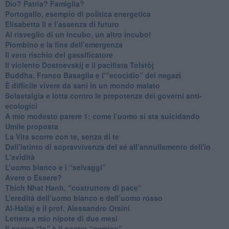
​Dio? Patria? Famiglia?
Portogallo, esempio di politica energetica
​Elisabetta II e l’assenza di futuro
Al risveglio di un incubo, un altro incubo!
​Piombino e la fine dell’emergenza
​Il vero rischio del gassificatore
​Il violento Dostoevskij e il pacifista Tolstòj
​Buddha, Franco Basaglia e l’”ecocidio” dei negazi
​È difficile vivere da sani in un mondo malato
Solastalgia e lotta contro le prepotenze dei governi anti-
ecologici
​A mio modesto parere 1: come l’uomo si sta suicidando
​Umile proposta
​La Vita scorre con te, senza di te
​Dall’istinto di sopravvivenza del sé all’annullamento dell'io
L'avidità
​L’uomo bianco e i “selvaggi”
​Avere o Essere?
​Thich Nhat Hanh, “costruttore di pace“
​L’eredità dell’uomo bianco e dell’uomo rosso
Al-Hallaj e il prof. Alessandro Orsini
​Lettera a mio nipote di due mesi
​Il nostro “Io” è il nostro “nemico”