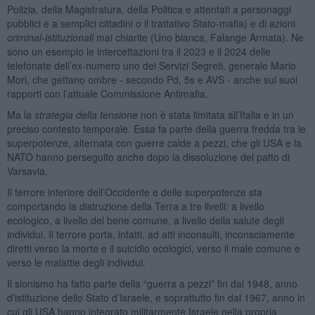
Polizia, della Magistratura, della Politica e attentati a personaggi
pubblici e a semplici cittadini o il trattativo Stato-mafia) e di azioni
criminal-istituzionali
mai chiarite (Uno bianca, Falange Armata). Ne
sono un esempio le intercettazioni tra il 2023 e il 2024 delle
telefonate dell’ex-numero uno dei Servizi Segreti, generale Mario
Mori, che gettano ombre - secondo Pd, 5s e AVS - anche sui suoi
rapporti con l’attuale Commissione Antimafia.
Ma la
strategia della tensione
non è stata limitata all’Italia e in un
preciso contesto temporale. Essa fa parte della guerra fredda tra le
superpotenze, alternata con guerre calde a pezzi, che gli USA e la
NATO hanno perseguito anche dopo la dissoluzione del patto di
Varsavia.
Il terrore interiore dell’Occidente e delle superpotenze sta
comportando la distruzione della Terra a tre livelli: a livello
ecologico, a livello del bene comune, a livello della salute degli
individui. Il terrore porta, infatti, ad atti inconsulti, inconsciamente
diretti verso la morte e il suicidio ecologici, verso il male comune e
verso le malattie degli individui.
Il sionismo ha fatto parte della “guerra a pezzi” fin dal 1948, anno
d’istituzione dello Stato d’Israele, e soprattutto fin dal 1967, anno in
cui gli USA hanno integrato militarmente Israele nella propria