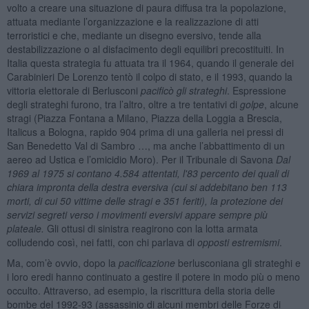
volto a creare una situazione di paura diffusa tra la popolazione,
attuata mediante l’organizzazione e la realizzazione di atti
terroristici e che, mediante un disegno eversivo, tende alla
destabilizzazione o al disfacimento degli equilibri precostituiti. In
Italia questa strategia fu attuata tra il 1964, quando il generale dei
Carabinieri De Lorenzo tentò il colpo di stato, e il 1993, quando la
vittoria elettorale di Berlusconi
pacificò gli strateghi
. Espressione
degli strateghi furono, tra l’altro, oltre a tre tentativi di
golpe
, alcune
stragi (Piazza Fontana a Milano, Piazza della Loggia a Brescia,
Italicus a Bologna, rapido 904 prima di una galleria nei pressi di
San Benedetto Val di Sambro …, ma anche l’abbattimento di un
aereo ad Ustica e l’omicidio Moro). Per il Tribunale di Savona
Dal
1969 al 1975 si contano 4.584 attentati, l'83 percento dei quali di
chiara impronta della destra eversiva (cui si addebitano ben 113
morti, di cui 50 vittime delle stragi e 351 feriti), la protezione dei
servizi segreti verso i movimenti eversivi appare sempre più
plateale.
Gli ottusi di sinistra reagirono con la lotta armata
colludendo così, nei fatti, con chi parlava di
opposti estremismi
.
Ma, com’è ovvio, dopo la
pacificazione
berlusconiana gli strateghi e
i loro eredi hanno continuato a gestire il potere in modo più o meno
occulto. Attraverso, ad esempio, la riscrittura della storia delle
bombe del 1992-93 (assassinio di alcuni membri delle Forze di