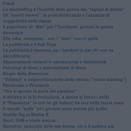
Freud
​Lo storytelling e l’inutilità della guerra dei “ragazzi di destra”
​Gli “eventi esterni”, la post-democrazia e l’assenza di
soggettività delle masse
​Il populismo di “Bibi” per l’Occidente: portare la guerra
dovunque
​Che roba, contessa!... con i “fasci” non ci parlo
La pubblicità e il Kali Yuga
​La pubblicità è dannosa per i bambini (e per chi non sa
decodificarla)
​Appuntamenti violenti in adolescenza e femminicidi
​Psicologi di Stato e autoritarismo di Stato
Elogio della diserzione
“Odiatori” e colpevolizzazione della vittima (“victim blaming”)
​Patriarcato e Piromania
"Ora si aprono le porte del paradiso"
​A sinistra si fa la rivoluzione, a destra si fanno i soldi
​Il “Presidente” (e con lei gli italiani) ha una bella faccia tosta
​Il mondo “bolle” ed i governi sono ancora più bolliti
​Gentile Sig.ra Marina B
​Alcol, GHB e triade oscura
​Specchio, specchio delle mie brame, chi è il politico più