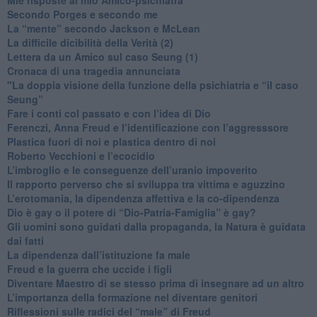
​Secondo Porges e secondo me
​La “mente” secondo Jackson e McLean
La difficile dicibilità della Verità (2)
​Lettera da un Amico sul caso Seung (1)
​Cronaca di una tragedia annunciata
"​La doppia visione della funzione della psichiatria e “il caso
Seung”
​Fare i conti col passato e con l’idea di Dio
​Ferenczi, Anna Freud e l’identificazione con l’aggresssore
Plastica fuori di noi e plastica dentro di noi
​Roberto Vecchioni e l’ecocidio
​L’imbroglio e le conseguenze dell’uranio impoverito
​Il rapporto perverso che si sviluppa tra vittima e aguzzino
L’erotomania, la dipendenza affettiva e la co-dipendenza
​Dio è gay o il potere di “Dio-Patria-Famiglia” è gay?
​Gli uomini sono guidati dalla propaganda, la Natura è guidata
dai fatti
La dipendenza dall’istituzione fa male
​Freud e la guerra che uccide i figli
​Diventare Maestro di se stesso prima di insegnare ad un altro
L’importanza della formazione nel diventare genitori
Riflessioni sulle radici del “male” di Freud