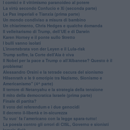
​I comici e il vittimismo paranoideo al potere
​La virtù secondo Confucio e Xi (seconda parte)
Le Pax imperiali e Tianxia (prima parte)
Un mondo condiviso a misura di bambino
​Un chiarimento, Chris Hedges e qualche domanda
Il velleitarismo di Trump, dell’UE e di Darwin
​Karen Horney e il ponte sullo Stretto
​I bulli vanno isolati
L’invertebrata von der Leyen e il Lula-risk
Trump soffre, la Corte dell'Aia è viva
​Il Nobel per la pace a Trump o all’Albanese? Questo è il
problema!
​Alessandro Orsini e la tetrade oscura del sionismo
​Hilsenrath e le 9 omotipie tra Nazismo, Sionismo e
Americanismo" (4^ parte)
​Il terrore di Netanyahu e la strategia della tensione
Il mito della democratica Israele (prima parte)
​Finale di partita?
​Il voto del referendum e i due genocidi
Il decreto il-libertà e in-sicurezza
Tu vuo’ fa l’americano con la legge spara-tutto!
La poesia contro gli orrori di CISL, Governo e sionisti
Israele-Salò