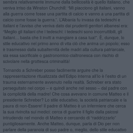
sembra relativamente immune dalla bellicosità è quello italiano, che
veniva irriso da Winston Churchill: “Mi piacciono gli italiani, vanno
alla guerra come fosse una partita di calcio e vanno a una partita di
calcio come fosse la guerra.”. L’Albania fu invasa da tedeschi e
italiani e l’avviso che veniva dato dai prudenti genitori albanesi era:
“Meglio gli italiani che i tedeschi: i tedeschi sono incorruttibili, gli
italiani… basta che li inviti a mangiare a casa tua!”. È, dunque, lo
stile educativo nel primo anno di vita ciò che anima un popolo; esso
è trasmesso dalla subalternità delle madri alla cultura patriarcale,
sia essa sacrificale o gastronomico-cialtronesca con rischio di
scivolare nella grottesca criminalità!
Tornando a Schreber posso facilmente arguire che la
rappresentazione ritualizzata dell’Edipo interna all’Io è l’esito di un
trauma esternamente avvenuto nella realtà. Schreber era stato
perseguitato nel corpo – e quindi anche nel sesso – dal padre con
la complicità della madre! Che cosa avevano in comune Matteo e il
presidente Schreber? Lo stile educativo, la società patriarcale e la
paura di non-Essere! Il padre di Matteo è un infermiere che cerca
la sua rivincita sui medici: cerca di guarire il figlio dalla psicosi
intrudendo nel mondo di Matteo e cercando di “raddrizzarlo”
puntigliosamente. Anche Matteo, dunque, parla di Dio per non
parlare della paranoia di suo padre o, meglio, dello stile educativo