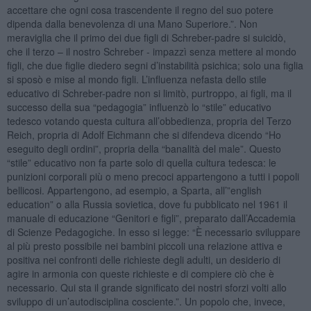
accettare che ogni cosa trascendente il regno del suo potere
dipenda dalla benevolenza di una Mano Superiore.”. Non
meraviglia che il primo dei due figli di Schreber-padre si suicidò,
che il terzo – il nostro Schreber - impazzì senza mettere al mondo
figli, che due figlie diedero segni d’instabilità psichica; solo una figlia
si sposò e mise al mondo figli. L’influenza nefasta dello stile
educativo di Schreber-padre non si limitò, purtroppo, ai figli, ma il
successo della sua “pedagogia” influenzò lo “stile” educativo
tedesco votando questa cultura all’obbedienza, propria del Terzo
Reich, propria di Adolf Eichmann che si difendeva dicendo “Ho
eseguito degli ordini”, propria della “banalità del male”. Questo
“stile” educativo non fa parte solo di quella cultura tedesca: le
punizioni corporali più o meno precoci appartengono a tutti i popoli
bellicosi. Appartengono, ad esempio, a Sparta, all’”english
education” o alla Russia sovietica, dove fu pubblicato nel 1961 il
manuale di educazione “Genitori e figli”, preparato dall’Accademia
di Scienze Pedagogiche. In esso si legge: “È necessario sviluppare
al più presto possibile nei bambini piccoli una relazione attiva e
positiva nei confronti delle richieste degli adulti, un desiderio di
agire in armonia con queste richieste e di compiere ciò che è
necessario. Qui sta il grande significato dei nostri sforzi volti allo
sviluppo di un’autodisciplina cosciente.”. Un popolo che, invece,