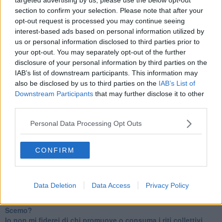
IL CORRIDOIO BLU il resoconto del convegno
section to confirm your selection. Please note that after your
Un manuale essenziale per seguire il CORRIDOIO BLU
opt-out request is processed you may continue seeing
Il corridoio blu
​Il cronoprogramma ottimale verso il full electric sui traghetti
interest-based ads based on personal information utilized by
​I costi dell’adeguamento al cold ironing
us or personal information disclosed to third parties prior to
Alcune domande da esordiente agli esperti che decidono le
your opt-out. You may separately opt-out of the further
sorti dell’Elba
disclosure of your personal information by third parties on the
Verso il full electric a gestione pubblica dei traghetti​
IAB’s list of downstream participants. This information may
​La Scienza dei Cittadini e i Cittadini per l’Aria
also be disclosed by us to third parties on the
IAB’s List of
Trump e le sue guerre contro i deboli e contro la terra
Downstream Participants
that may further disclose it to other
​Le furbate elettorali della Meloni e la testardaggine
third parties.
dell’opposizione
​Date loro l’Oscar al posto del Nobel per la Pace
Personal Data Processing Opt Outs
L'umanizzazione dell'economia e della politica
​Dopo il diluvio dei NO: un patto intergenerazionale
​Un grandioso NO ai falchi teocratici e ai loro vassalli
CONFIRM
La religione è la cocaina dei potenti
Donald e Bibi confinati nell’isola di St James?
L’italiano vero e la paura che al referendum vinca il No
Data Deletion
Data Access
Privacy Policy
​Complottismo o capitalismo globale?
​Ma, contessa, non si vergogna a continuare a guardare San
Scemo?
​Io non mi fiderei di chi promuove o consuma i riti collettivi