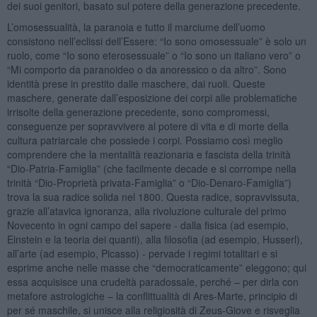
dei suoi genitori, basato sul potere della generazione precedente.
L’omosessualità, la paranoia e tutto il marciume dell’uomo
consistono nell’eclissi dell’Essere: “Io sono omosessuale” è solo un
ruolo, come “Io sono eterosessuale” o “Io sono un italiano vero” o
“Mi comporto da paranoideo o da anoressico o da altro”. Sono
identità prese in prestito dalle maschere, dai ruoli. Queste
maschere, generate dall’esposizione dei corpi alle problematiche
irrisolte della generazione precedente, sono compromessi,
conseguenze per sopravvivere al potere di vita e di morte della
cultura patriarcale che possiede i corpi. Possiamo così meglio
comprendere che la mentalità reazionaria e fascista della trinità
“Dio-Patria-Famiglia” (che facilmente decade e si corrompe nella
trinità “Dio-Proprietà privata-Famiglia” o “Dio-Denaro-Famiglia”)
trova la sua radice solida nel 1800. Questa radice, sopravvissuta,
grazie all’atavica ignoranza, alla rivoluzione culturale del primo
Novecento in ogni campo del sapere - dalla fisica (ad esempio,
Einstein e la teoria dei quanti), alla filosofia (ad esempio, Husserl),
all’arte (ad esempio, Picasso) - pervade i regimi totalitari e si
esprime anche nelle masse che “democraticamente” eleggono; qui
essa acquisisce una crudeltà paradossale, perché – per dirla con
metafore astrologiche – la conflittualità di Ares-Marte, principio di
per sé maschile, si unisce alla religiosità di Zeus-Giove e risveglia