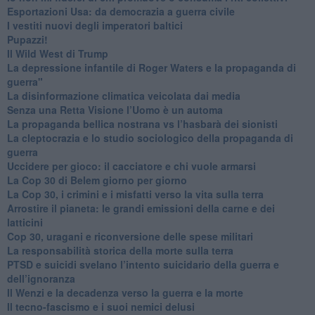
Esportazioni Usa: da democrazia a guerra civile
​I vestiti nuovi degli imperatori baltici
​Pupazzi!
​Il Wild West di Trump
​La depressione infantile di Roger Waters e la propaganda di
guerra"
​La disinformazione climatica veicolata dai media
Senza una Retta Visione l’Uomo è un automa
​La propaganda bellica nostrana vs l’hasbarà dei sionisti
​La cleptocrazia e lo studio sociologico della propaganda di
guerra
​Uccidere per gioco: il cacciatore e chi vuole armarsi
​La Cop 30 di Belem giorno per giorno
La Cop 30, i crimini e i misfatti verso la vita sulla terra
Arrostire il pianeta: le grandi emissioni della carne e dei
latticini
​Cop 30, uragani e riconversione delle spese militari
La responsabilità storica della morte sulla terra
PTSD e suicidi svelano l’intento suicidario della guerra e
dell’ignoranza
Il Wenzi e la decadenza verso la guerra e la morte
​Il tecno-fascismo e i suoi nemici delusi