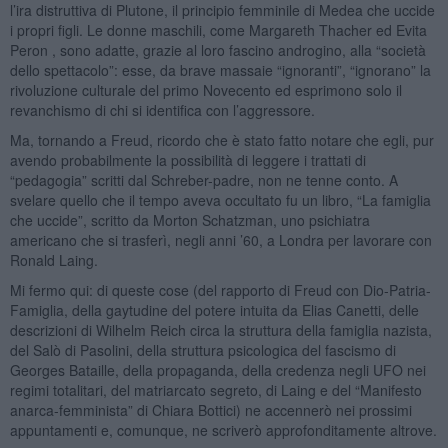
l’ira distruttiva di Plutone, il principio femminile di Medea che uccide
i propri figli. Le donne maschili, come Margareth Thacher ed Evita
Peron , sono adatte, grazie al loro fascino androgino, alla “società
dello spettacolo”: esse, da brave massaie “ignoranti”, “ignorano” la
rivoluzione culturale del primo Novecento ed esprimono solo il
revanchismo di chi si identifica con l’aggressore.
Ma, tornando a Freud, ricordo che è stato fatto notare che egli, pur
avendo probabilmente la possibilità di leggere i trattati di
“pedagogia” scritti dal Schreber-padre, non ne tenne conto. A
svelare quello che il tempo aveva occultato fu un libro, “La famiglia
che uccide”, scritto da Morton Schatzman, uno psichiatra
americano che si trasferì, negli anni ’60, a Londra per lavorare con
Ronald Laing.
Mi fermo qui: di queste cose (del rapporto di Freud con Dio-Patria-
Famiglia, della gaytudine del potere intuita da Elias Canetti, delle
descrizioni di Wilhelm Reich circa la struttura della famiglia nazista,
del Salò di Pasolini, della struttura psicologica del fascismo di
Georges Bataille, della propaganda, della credenza negli UFO nei
regimi totalitari, del matriarcato segreto, di Laing e del “Manifesto
anarca-femminista” di Chiara Bottici) ne accennerò nei prossimi
appuntamenti e, comunque, ne scriverò approfonditamente altrove.