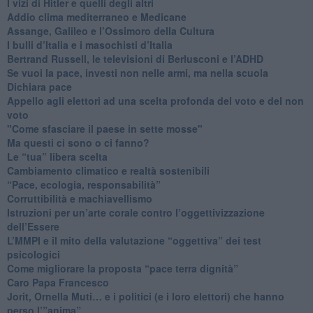
​I vizi di Hitler e quelli degli altri
Addio clima mediterraneo e Medicane
​Assange, Galileo e l’Ossimoro della Cultura
​I bulli d’Italia e i masochisti d’Italia
​Bertrand Russell, le televisioni di Berlusconi e l’ADHD
​Se vuoi la pace, investi non nelle armi, ma nella scuola
​Dichiara pace
​Appello agli elettori ad una scelta profonda del voto e del non
voto
"Come sfasciare il paese in sette mosse"
​Ma questi ci sono o ci fanno?
​Le “tua” libera scelta
Cambiamento climatico e realtà sostenibili
“Pace, ecologia, responsabilità”
​Corruttibilità e machiavellismo
Istruzioni per un’arte corale contro l’oggettivizzazione
dell’Essere
​L’MMPI e il mito della valutazione “oggettiva” dei test
psicologici
Come migliorare la proposta “pace terra dignità”
Caro Papa Francesco
​Jorit, Ornella Muti… e i politici (e i loro elettori) che hanno
perso l’”anima”