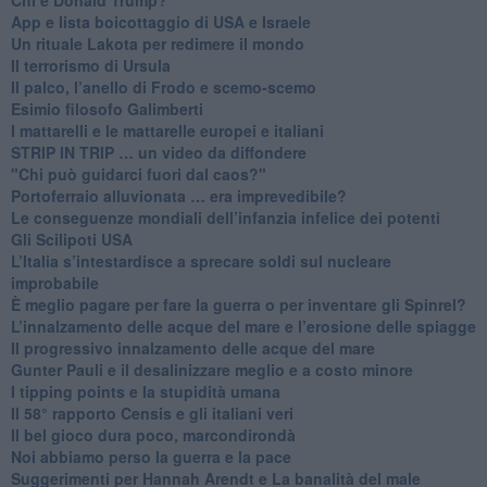
App e lista boicottaggio di USA e Israele
​Un rituale Lakota per redimere il mondo
Il terrorismo di Ursula
​Il palco, l’anello di Frodo e scemo-scemo
Esimio filosofo Galimberti
​I mattarelli e le mattarelle europei e italiani
​STRIP IN TRIP … un video da diffondere
"Chi può guidarci fuori dal caos?"
​Portoferraio alluvionata … era imprevedibile?
Le conseguenze mondiali dell’infanzia infelice dei potenti
​Gli Scilipoti USA
L’Italia s’intestardisce a sprecare soldi sul nucleare
improbabile
È meglio pagare per fare la guerra o per inventare gli Spinrel?
​L’innalzamento delle acque del mare e l’erosione delle spiagge
​Il progressivo innalzamento delle acque del mare
​Gunter Pauli e il desalinizzare meglio e a costo minore
I tipping points e la stupidità umana
​Il 58° rapporto Censis e gli italiani veri
​Il bel gioco dura poco, marcondirondà
Noi abbiamo perso la guerra e la pace
Suggerimenti per Hannah Arendt e La banalità del male