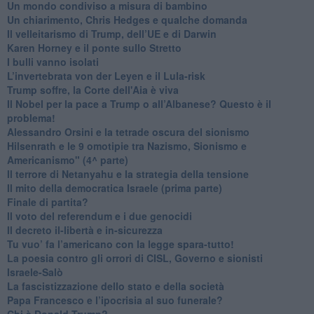
Un mondo condiviso a misura di bambino
​Un chiarimento, Chris Hedges e qualche domanda
Il velleitarismo di Trump, dell’UE e di Darwin
​Karen Horney e il ponte sullo Stretto
​I bulli vanno isolati
L’invertebrata von der Leyen e il Lula-risk
Trump soffre, la Corte dell'Aia è viva
​Il Nobel per la pace a Trump o all’Albanese? Questo è il
problema!
​Alessandro Orsini e la tetrade oscura del sionismo
​Hilsenrath e le 9 omotipie tra Nazismo, Sionismo e
Americanismo" (4^ parte)
​Il terrore di Netanyahu e la strategia della tensione
Il mito della democratica Israele (prima parte)
​Finale di partita?
​Il voto del referendum e i due genocidi
Il decreto il-libertà e in-sicurezza
Tu vuo’ fa l’americano con la legge spara-tutto!
La poesia contro gli orrori di CISL, Governo e sionisti
Israele-Salò
​La fascistizzazione dello stato e della società
Papa Francesco e l’ipocrisia al suo funerale?
​Chi è Donald Trump?