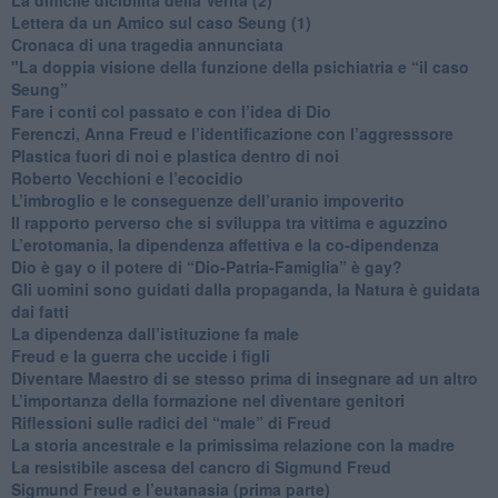
​Lettera da un Amico sul caso Seung (1)
​Cronaca di una tragedia annunciata
"​La doppia visione della funzione della psichiatria e “il caso
Seung”
​Fare i conti col passato e con l’idea di Dio
​Ferenczi, Anna Freud e l’identificazione con l’aggresssore
Plastica fuori di noi e plastica dentro di noi
​Roberto Vecchioni e l’ecocidio
​L’imbroglio e le conseguenze dell’uranio impoverito
​Il rapporto perverso che si sviluppa tra vittima e aguzzino
L’erotomania, la dipendenza affettiva e la co-dipendenza
​Dio è gay o il potere di “Dio-Patria-Famiglia” è gay?
​Gli uomini sono guidati dalla propaganda, la Natura è guidata
dai fatti
La dipendenza dall’istituzione fa male
​Freud e la guerra che uccide i figli
​Diventare Maestro di se stesso prima di insegnare ad un altro
L’importanza della formazione nel diventare genitori
Riflessioni sulle radici del “male” di Freud
​La storia ancestrale e la primissima relazione con la madre
​La resistibile ascesa del cancro di Sigmund Freud
Sigmund Freud e l’eutanasia (prima parte)