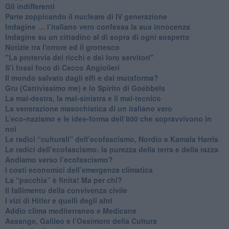
​Gli indifferenti
Parte zoppicando il nucleare di IV generazione
​Indagine … l’italiano vero confessa la sua innocenza
Indagine su un cittadino al di sopra di ogni sospetto
Notizie tra l'orrore ed il grottesco
"La protervia dei ricchi e dei loro servitori"
S’i fossi foco di Cecco Angiolieri
​Il mondo salvato dagli elfi e dai mutaforma?
Gru (Cattivissimo me) e lo Spirito di Goebbels
​La mal-destra, la mal-sinistra e il mal-tecnico
​La venerazione masochistica di un italiano vero
​L’eco-nazismo e le idee-forma dell’800 che sopravvivono in
noi
​Le radici “culturali” dell’ecofascismo, Nordio e Kamala Harris
Le radici dell’ecofascismo: la purezza della terra e della razza
Andiamo verso l’ecofascismo?
I costi economici dell’emergenza climatica
​La “pacchia” è finita! Ma per chi?
​Il fallimento della convivenza civile
​I vizi di Hitler e quelli degli altri
Addio clima mediterraneo e Medicane
​Assange, Galileo e l’Ossimoro della Cultura