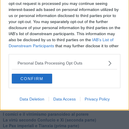
opt-out request is processed you may continue seeing
​Il Wild West di Trump
interest-based ads based on personal information utilized by
​La depressione infantile di Roger Waters e la propaganda di
us or personal information disclosed to third parties prior to
guerra"
​La disinformazione climatica veicolata dai media
your opt-out. You may separately opt-out of the further
Senza una Retta Visione l’Uomo è un automa
disclosure of your personal information by third parties on the
​La propaganda bellica nostrana vs l’hasbarà dei sionisti
IAB’s list of downstream participants. This information may
​La cleptocrazia e lo studio sociologico della propaganda di
also be disclosed by us to third parties on the
IAB’s List of
guerra
Downstream Participants
that may further disclose it to other
​Uccidere per gioco: il cacciatore e chi vuole armarsi
third parties.
​La Cop 30 di Belem giorno per giorno
La Cop 30, i crimini e i misfatti verso la vita sulla terra
Personal Data Processing Opt Outs
Arrostire il pianeta: le grandi emissioni della carne e dei
latticini
CONFIRM
​Cop 30, uragani e riconversione delle spese militari
La responsabilità storica della morte sulla terra
PTSD e suicidi svelano l’intento suicidario della guerra e
dell’ignoranza
Data Deletion
Data Access
Privacy Policy
Il Wenzi e la decadenza verso la guerra e la morte
​Il tecno-fascismo e i suoi nemici delusi
​I comici e il vittimismo paranoideo al potere
​La virtù secondo Confucio e Xi (seconda parte)
Le Pax imperiali e Tianxia (prima parte)