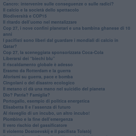
Cancro: intervenire sulle conseguenze o sulle radici?
​Il calcio e la società dello spettacolo
Biodiversità e COP15
​Il ritardo dell’uomo nel mentalizzare
​Cop 27, i nove confini planetari e una bambina ghanese di 10
anni
​I pacifisti sono liberi dal guardare i mondiali di calcio in
Qatar?
​Cop 27, la sceneggiata sponsorizzata Coca-Cola
​Liberarsi dei “biechi blu”
Il riscaldamento globale è adesso
​Erasmo da Rotterdam e la guerra
​Aforismi su guerra, pace e bomba
Cingolani o del disastro ecologico
​Il metano ci dà una mano nel suicidio del pianeta
​Dio? Patria? Famiglia?
Portogallo, esempio di politica energetica
​Elisabetta II e l’assenza di futuro
Al risveglio di un incubo, un altro incubo!
​Piombino e la fine dell’emergenza
​Il vero rischio del gassificatore
​Il violento Dostoevskij e il pacifista Tolstòj