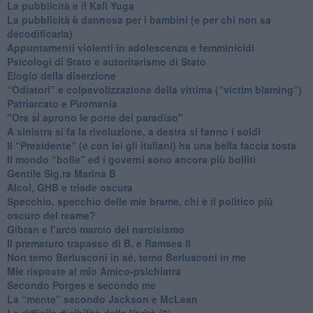
La pubblicità e il Kali Yuga
​La pubblicità è dannosa per i bambini (e per chi non sa
decodificarla)
​Appuntamenti violenti in adolescenza e femminicidi
​Psicologi di Stato e autoritarismo di Stato
Elogio della diserzione
“Odiatori” e colpevolizzazione della vittima (“victim blaming”)
​Patriarcato e Piromania
"Ora si aprono le porte del paradiso"
​A sinistra si fa la rivoluzione, a destra si fanno i soldi
​Il “Presidente” (e con lei gli italiani) ha una bella faccia tosta
​Il mondo “bolle” ed i governi sono ancora più bolliti
​Gentile Sig.ra Marina B
​Alcol, GHB e triade oscura
​Specchio, specchio delle mie brame, chi è il politico più
oscuro del reame?
​Gibran e l’arco marcio del narcisismo
​Il prematuro trapasso di B. e Ramses II
​Non temo Berlusconi in sé, temo Berlusconi in me
​Mie risposte al mio Amico-psichiatra
​Secondo Porges e secondo me
​La “mente” secondo Jackson e McLean
La difficile dicibilità della Verità (2)