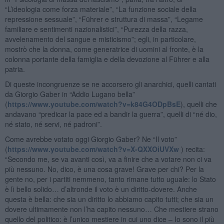
“L’ideologia come forza materiale”, “La funzione sociale della
repressione sessuale”, “Führer e struttura di massa”, “Legame
familiare e sentimenti nazionalistici”, “Purezza della razza,
avvelenamento del sangue e misticismo”; egli, in particolare,
mostrò che la donna, come generatrice di uomini al fronte, è la
colonna portante della famiglia e della devozione al Führer e alla
patria.
Di queste incongruenze se ne accorsero gli anarchici, quelli cantati
da Giorgio Gaber in “Addio Lugano bella”
(
https://www.youtube.com/watch?v=k84G4ODpBsE
), quelli che
andavano “predicar la pace ed a bandir la guerra”, quelli di “né dio,
né stato, né servi, né padroni”.
Come avrebbe votato oggi Giorgio Gaber? Ne “Il voto”
(
https://www.youtube.com/watch?v=X-QXXOiUVXw
) recita:
“Secondo me, se va avanti così, va a finire che a votare non ci va
più nessuno. No, dico, è una cosa grave! Grave per chi? Per la
gente no, per i partiti nemmeno, tanto rimane tutto uguale: lo Stato
è lì bello solido… d’altronde il voto è un diritto-dovere. Anche
questa è bella: che sia un diritto lo abbiamo capito tutti; che sia un
dovere ultimamente non l’ha capito nessuno… Che mestiere strano
quello del politico: è l’unico mestiere in cui uno dice – Io sono il più