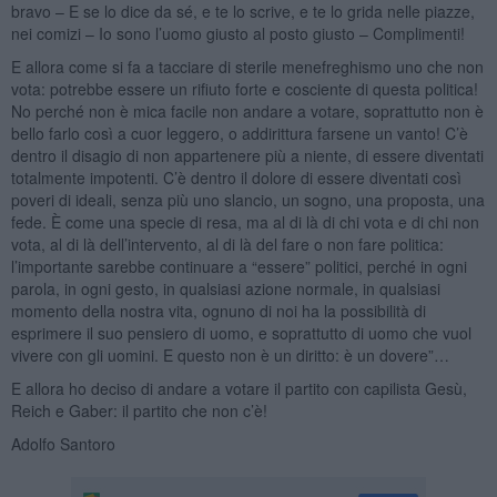
bravo – E se lo dice da sé, e te lo scrive, e te lo grida nelle piazze,
nei comizi – Io sono l’uomo giusto al posto giusto – Complimenti!
E allora come si fa a tacciare di sterile menefreghismo uno che non
vota: potrebbe essere un rifiuto forte e cosciente di questa politica!
No perché non è mica facile non andare a votare, soprattutto non è
bello farlo così a cuor leggero, o addirittura farsene un vanto! C’è
dentro il disagio di non appartenere più a niente, di essere diventati
totalmente impotenti. C’è dentro il dolore di essere diventati così
poveri di ideali, senza più uno slancio, un sogno, una proposta, una
fede. È come una specie di resa, ma al di là di chi vota e di chi non
vota, al di là dell’intervento, al di là del fare o non fare politica:
l’importante sarebbe continuare a “essere” politici, perché in ogni
parola, in ogni gesto, in qualsiasi azione normale, in qualsiasi
momento della nostra vita, ognuno di noi ha la possibilità di
esprimere il suo pensiero di uomo, e soprattutto di uomo che vuol
vivere con gli uomini. E questo non è un diritto: è un dovere”…
E allora ho deciso di andare a votare il partito con capilista Gesù,
Reich e Gaber: il partito che non c’è!
Adolfo Santoro