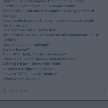
​Buddha, Franco Basaglia e l’”ecocidio” dei negazi
​È difficile vivere da sani in un mondo malato
Solastalgia e lotta contro le prepotenze dei governi anti-
ecologici
​A mio modesto parere 1: come l’uomo si sta suicidando
​Umile proposta
​La Vita scorre con te, senza di te
​Dall’istinto di sopravvivenza del sé all’annullamento dell'io
L'avidità
​L’uomo bianco e i “selvaggi”
​Avere o Essere?
​Thich Nhat Hanh, “costruttore di pace“
​L’eredità dell’uomo bianco e dell’uomo rosso
Al-Hallaj e il prof. Alessandro Orsini
​Lettera a mio nipote di due mesi
​Il nostro “Io” è il nostro “nemico”
​Chiarezza e disincanto