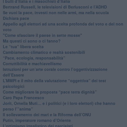
​I bulli d’Italia e i masochisti d’Italia
​Bertrand Russell, le televisioni di Berlusconi e l’ADHD
​Se vuoi la pace, investi non nelle armi, ma nella scuola
​Dichiara pace
​Appello agli elettori ad una scelta profonda del voto e del non
voto
"Come sfasciare il paese in sette mosse"
​Ma questi ci sono o ci fanno?
​Le “tua” libera scelta
Cambiamento climatico e realtà sostenibili
“Pace, ecologia, responsabilità”
​Corruttibilità e machiavellismo
Istruzioni per un’arte corale contro l’oggettivizzazione
dell’Essere
​L’MMPI e il mito della valutazione “oggettiva” dei test
psicologici
Come migliorare la proposta “pace terra dignità”
Caro Papa Francesco
​Jorit, Ornella Muti… e i politici (e i loro elettori) che hanno
perso l’”anima”
​Il sollevamento dei mari e la Riforma dell’ONU
Putin, imperatore romano d’Oriente
​L’ottimismo irrealistico dei narcisisti