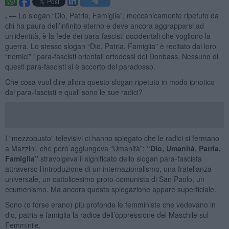
. —
Lo slogan “Dio, Patria, Famiglia”, meccanicamente ripetuto da
chi ha paura dell’infinito eterno e deve ancora aggrapparsi ad
un’identità, è la fede dei para-fascisti occidentali che vogliono la
guerra. Lo stesso slogan “Dio, Patria, Famiglia” è recitato dai loro
“nemici” i para-fascisti orientali ortodossi del Donbass. Nessuno di
questi para-fascisti si è accorto del paradosso.
Che cosa vuol dire allora questo slogan ripetuto in modo ipnotico
dai para-fascisti e quali sono le sue radici?
I “mezzobusto” televisivi ci hanno spiegato che le radici si fermano
a Mazzini, che però aggiungeva “Umanità”:
“Dio, Umanità, Patria,
Famiglia”
stravolgeva il significato dello slogan para-fascista
attraverso l’introduzione di un internazionalismo, una fratellanza
universale, un cattolicesimo proto-comunista di San Paolo, un
ecumenismo. Ma ancora questa spiegazione appare superficiale.
Sono (o forse erano) più profonde le femministe che vedevano in
dio, patria e famiglia la radice dell’oppressione del Maschile sul
Femminile.