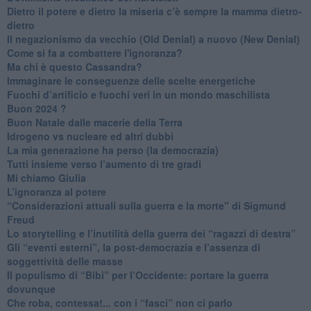
​Dietro il potere e dietro la miseria c’è sempre la mamma dietro-
dietro
Il negazionismo da vecchio (Old Denial) a nuovo (New Denial)
Come si fa a combattere l'ignoranza?
Ma chi è questo Cassandra?
Immaginare le conseguenze delle scelte energetiche
​Fuochi d’artificio e fuochi veri in un mondo maschilista
Buon 2024 ?
​Buon Natale dalle macerie della Terra
​Idrogeno vs nucleare ed altri dubbi
​La mia generazione ha perso (la democrazia)
​Tutti insieme verso l’aumento di tre gradi
Mi chiamo Giulia
L’ignoranza al potere
​“Considerazioni attuali sulla guerra e la morte" di Sigmund
Freud
​Lo storytelling e l’inutilità della guerra dei “ragazzi di destra”
​Gli “eventi esterni”, la post-democrazia e l’assenza di
soggettività delle masse
​Il populismo di “Bibi” per l’Occidente: portare la guerra
dovunque
​Che roba, contessa!... con i “fasci” non ci parlo