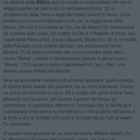
La rilettura della
Bibbia
apre la mente a comprendere che con le
religioni patriarcali nascono (1) l’antropocentrismo, (2) lo
sfruttamento della Terra e degli altri Esseri viventi in Terra, (3) la
proliferazione incontrollata dell’uomo, (4) la soggezione della
donna, che non è nominata da Dio, ma da Adamo (la nominazione
dà il potere sulle cose), (5) il patto tra Dio e il Maschio di turno, con
i padri della Patria (Noè, ma poi Abramo, Mosé etc), (6) la centralità
delle Famiglie come origine dei clan, che popolavano l’etnia
ebraica, (7) la falsa promessa che non ci sarebbe stato alcun
nuovo “diluvio”, mentre il riscaldamento globale è già un nuovo
“diluvio”, (7) il razzismo verso i discendenti di Cam, i Neri, che
devono essere schiavi dei bianchi.
Se è comprensibile l’esigenza di un’etnia oppressa, quella ebraica,
di riunirsi sotto questo Dio-padrone, ad un certo momento, l’Uomo
ne può e ne deve fare a meno. Ed è quello che cercò di fare Gesù,
giocando con le parole, per quanto il potere del tempo gli
permetteva: in particolare affermò in Tommaso che lo Spirito può
manifestarsi nella donna come nell’uomo, che la patria dell’uomo è
la terra e che la famiglia dell’uomo è la fraternità tra tutti gli esseri.
Fu crocefisso!
Di queste incongruenze se ne accorse anche Wilhelm Reich, che,
in “Psicologia di massa del fascismo”, parla, tra l’altro, di