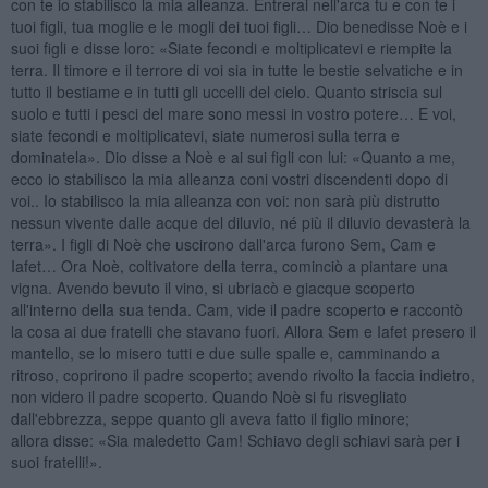
con te io stabilisco la mia alleanza. Entrerai nell'arca tu e con te i
tuoi figli, tua moglie e le mogli dei tuoi figli… Dio benedisse Noè e i
suoi figli e disse loro: «Siate fecondi e moltiplicatevi e riempite la
terra. Il timore e il terrore di voi sia in tutte le bestie selvatiche e in
tutto il bestiame e in tutti gli uccelli del cielo. Quanto striscia sul
suolo e tutti i pesci del mare sono messi in vostro potere… E voi,
siate fecondi e moltiplicatevi, siate numerosi sulla terra e
dominatela». Dio disse a Noè e ai sui figli con lui: «Quanto a me,
ecco io stabilisco la mia alleanza coni vostri discendenti dopo di
voi.. Io stabilisco la mia alleanza con voi: non sarà più distrutto
nessun vivente dalle acque del diluvio, né più il diluvio devasterà la
terra». I figli di Noè che uscirono dall'arca furono Sem, Cam e
Iafet… Ora Noè, coltivatore della terra, cominciò a piantare una
vigna. Avendo bevuto il vino, si ubriacò e giacque scoperto
all'interno della sua tenda. Cam, vide il padre scoperto e raccontò
la cosa ai due fratelli che stavano fuori. Allora Sem e Iafet presero il
mantello, se lo misero tutti e due sulle spalle e, camminando a
ritroso, coprirono il padre scoperto; avendo rivolto la faccia indietro,
non videro il padre scoperto. Quando Noè si fu risvegliato
dall'ebbrezza, seppe quanto gli aveva fatto il figlio minore;
allora disse: «Sia maledetto Cam! Schiavo degli schiavi sarà per i
suoi fratelli!».