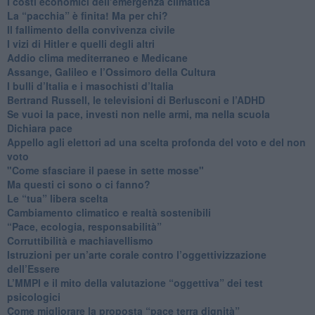
I costi economici dell’emergenza climatica
​La “pacchia” è finita! Ma per chi?
​Il fallimento della convivenza civile
​I vizi di Hitler e quelli degli altri
Addio clima mediterraneo e Medicane
​Assange, Galileo e l’Ossimoro della Cultura
​I bulli d’Italia e i masochisti d’Italia
​Bertrand Russell, le televisioni di Berlusconi e l’ADHD
​Se vuoi la pace, investi non nelle armi, ma nella scuola
​Dichiara pace
​Appello agli elettori ad una scelta profonda del voto e del non
voto
"Come sfasciare il paese in sette mosse"
​Ma questi ci sono o ci fanno?
​Le “tua” libera scelta
Cambiamento climatico e realtà sostenibili
“Pace, ecologia, responsabilità”
​Corruttibilità e machiavellismo
Istruzioni per un’arte corale contro l’oggettivizzazione
dell’Essere
​L’MMPI e il mito della valutazione “oggettiva” dei test
psicologici
Come migliorare la proposta “pace terra dignità”