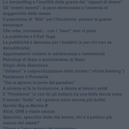
​Lo storytelling e l’inutilità della guerra dei “ragazzi di destra”
​Gli “eventi esterni”, la post-democrazia e l’assenza di
soggettività delle masse
​Il populismo di “Bibi” per l’Occidente: portare la guerra
dovunque
​Che roba, contessa!... con i “fasci” non ci parlo
La pubblicità e il Kali Yuga
​La pubblicità è dannosa per i bambini (e per chi non sa
decodificarla)
​Appuntamenti violenti in adolescenza e femminicidi
​Psicologi di Stato e autoritarismo di Stato
Elogio della diserzione
“Odiatori” e colpevolizzazione della vittima (“victim blaming”)
​Patriarcato e Piromania
"Ora si aprono le porte del paradiso"
​A sinistra si fa la rivoluzione, a destra si fanno i soldi
​Il “Presidente” (e con lei gli italiani) ha una bella faccia tosta
​Il mondo “bolle” ed i governi sono ancora più bolliti
​Gentile Sig.ra Marina B
​Alcol, GHB e triade oscura
​Specchio, specchio delle mie brame, chi è il politico più
oscuro del reame?
​Gibran e l’arco marcio del narcisismo