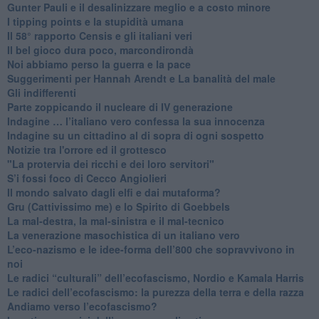
​Gunter Pauli e il desalinizzare meglio e a costo minore
I tipping points e la stupidità umana
​Il 58° rapporto Censis e gli italiani veri
​Il bel gioco dura poco, marcondirondà
Noi abbiamo perso la guerra e la pace
Suggerimenti per Hannah Arendt e La banalità del male
​Gli indifferenti
Parte zoppicando il nucleare di IV generazione
​Indagine … l’italiano vero confessa la sua innocenza
Indagine su un cittadino al di sopra di ogni sospetto
Notizie tra l'orrore ed il grottesco
"La protervia dei ricchi e dei loro servitori"
S’i fossi foco di Cecco Angiolieri
​Il mondo salvato dagli elfi e dai mutaforma?
Gru (Cattivissimo me) e lo Spirito di Goebbels
​La mal-destra, la mal-sinistra e il mal-tecnico
​La venerazione masochistica di un italiano vero
​L’eco-nazismo e le idee-forma dell’800 che sopravvivono in
noi
​Le radici “culturali” dell’ecofascismo, Nordio e Kamala Harris
Le radici dell’ecofascismo: la purezza della terra e della razza
Andiamo verso l’ecofascismo?