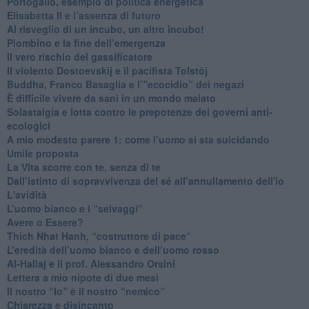
Portogallo, esempio di politica energetica
​Elisabetta II e l’assenza di futuro
Al risveglio di un incubo, un altro incubo!
​Piombino e la fine dell’emergenza
​Il vero rischio del gassificatore
​Il violento Dostoevskij e il pacifista Tolstòj
​Buddha, Franco Basaglia e l’”ecocidio” dei negazi
​È difficile vivere da sani in un mondo malato
Solastalgia e lotta contro le prepotenze dei governi anti-
ecologici
​A mio modesto parere 1: come l’uomo si sta suicidando
​Umile proposta
​La Vita scorre con te, senza di te
​Dall’istinto di sopravvivenza del sé all’annullamento dell'io
L'avidità
​L’uomo bianco e i “selvaggi”
​Avere o Essere?
​Thich Nhat Hanh, “costruttore di pace“
​L’eredità dell’uomo bianco e dell’uomo rosso
Al-Hallaj e il prof. Alessandro Orsini
​Lettera a mio nipote di due mesi
​Il nostro “Io” è il nostro “nemico”
​Chiarezza e disincanto