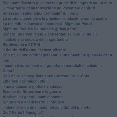
​Diventare Maestro di se stesso prima di insegnare ad un altro
L’importanza della formazione nel diventare genitori
Riflessioni sulle radici del “male” di Freud
​La storia ancestrale e la primissima relazione con la madre
​La resistibile ascesa del cancro di Sigmund Freud
Sigmund Freud e l’eutanasia (prima parte)
Cancro: intervenire sulle conseguenze o sulle radici?
​Il calcio e la società dello spettacolo
Biodiversità e COP15
​Il ritardo dell’uomo nel mentalizzare
​Cop 27, i nove confini planetari e una bambina ghanese di 10
anni
​I pacifisti sono liberi dal guardare i mondiali di calcio in
Qatar?
​Cop 27, la sceneggiata sponsorizzata Coca-Cola
​Liberarsi dei “biechi blu”
Il riscaldamento globale è adesso
​Erasmo da Rotterdam e la guerra
​Aforismi su guerra, pace e bomba
Cingolani o del disastro ecologico
​Il metano ci dà una mano nel suicidio del pianeta
​Dio? Patria? Famiglia?