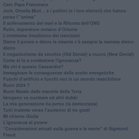
Caro Papa Francesco
​Jorit, Ornella Muti… e i politici (e i loro elettori) che hanno
perso l’”anima”
​Il sollevamento dei mari e la Riforma dell’ONU
Putin, imperatore romano d’Oriente
​L’ottimismo irrealistico dei narcisisti
​Dietro il potere e dietro la miseria c’è sempre la mamma dietro-
dietro
Il negazionismo da vecchio (Old Denial) a nuovo (New Denial)
Come si fa a combattere l'ignoranza?
Ma chi è questo Cassandra?
Immaginare le conseguenze delle scelte energetiche
​Fuochi d’artificio e fuochi veri in un mondo maschilista
Buon 2024 ?
​Buon Natale dalle macerie della Terra
​Idrogeno vs nucleare ed altri dubbi
​La mia generazione ha perso (la democrazia)
​Tutti insieme verso l’aumento di tre gradi
Mi chiamo Giulia
L’ignoranza al potere
​“Considerazioni attuali sulla guerra e la morte" di Sigmund
Freud