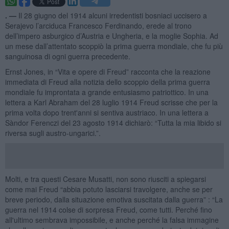
. —
Il 28 giugno del 1914 alcuni irredentisti bosniaci uccisero a
Serajevo l’arciduca Francesco Ferdinando, erede al trono
dell’impero asburgico d’Austria e Ungheria, e la moglie Sophia. Ad
un mese dall’attentato scoppiò la prima guerra mondiale, che fu più
sanguinosa di ogni guerra precedente.
Ernst Jones, in “Vita e opere di Freud” racconta che la reazione
immediata di Freud alla notizia dello scoppio della prima guerra
mondiale fu improntata a grande entusiasmo patriottico. In una
lettera a Karl Abraham del 28 luglio 1914 Freud scrisse che per la
prima volta dopo trent'anni si sentiva austriaco. In una lettera a
Sàndor Ferenczi del 23 agosto 1914 dichiarò: “Tutta la mia libido si
riversa sugli austro-ungarici.”.
Molti, e tra questi Cesare Musatti, non sono riusciti a spiegarsi
come mai Freud “abbia potuto lasciarsi travolgere, anche se per
breve periodo, dalla situazione emotiva suscitata dalla guerra” : “La
guerra nel 1914 colse di sorpresa Freud, come tutti. Perché fino
all'ultimo sembrava impossibile, e anche perché la falsa immagine