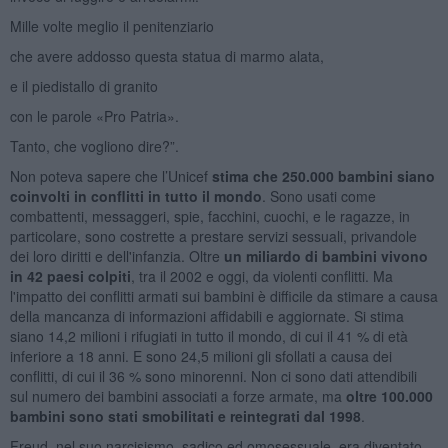
Mille volte meglio il penitenziario
che avere addosso questa statua di marmo alata,
e il piedistallo di granito
con le parole «Pro Patria».
Tanto, che vogliono dire?”.
Non poteva sapere che l’Unicef
stima che 250.000 bambini siano
coinvolti in conflitti in tutto il mondo
. Sono usati come
combattenti, messaggeri, spie, facchini, cuochi, e le ragazze, in
particolare, sono costrette a prestare servizi sessuali, privandole
dei loro diritti e dell'infanzia. Oltre
un miliardo di bambini vivono
in 42 paesi colpiti
, tra il 2002 e oggi, da violenti conflitti. Ma
l'impatto dei conflitti armati sui bambini è difficile da stimare a causa
della mancanza di informazioni affidabili e aggiornate. Si stima
siano 14,2 milioni i rifugiati in tutto il mondo, di cui il 41 % di età
inferiore a 18 anni. E sono 24,5 milioni gli sfollati a causa dei
conflitti, di cui il 36 % sono minorenni. Non ci sono dati attendibili
sul numero dei bambini associati a forze armate, ma
oltre 100.000
bambini sono stati smobilitati e reintegrati dal 1998
.
Freud, nel suo narcisismo, sadico ed omosessuale, era diventato