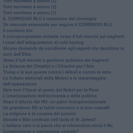
Tutti morimmo a stento (3)
Tutti morimmo a stento (2)
​Tutti morimmo a stento (1)
IL CORRIDOIO BLU il resoconto del convegno
Un manuale essenziale per seguire il CORRIDOIO BLU
Il corridoio blu
​Il cronoprogramma ottimale verso il full electric sui traghetti
​I costi dell’adeguamento al cold ironing
Alcune domande da esordiente agli esperti che decidono le
sorti dell’Elba
Verso il full electric a gestione pubblica dei traghetti​
​La Scienza dei Cittadini e i Cittadini per l’Aria
Trump e le sue guerre contro i deboli e contro la terra
​Le furbate elettorali della Meloni e la testardaggine
dell’opposizione
​Date loro l’Oscar al posto del Nobel per la Pace
L'umanizzazione dell'economia e della politica
​Dopo il diluvio dei NO: un patto intergenerazionale
​Un grandioso NO ai falchi teocratici e ai loro vassalli
La religione è la cocaina dei potenti
Donald e Bibi confinati nell’isola di St James?
L’italiano vero e la paura che al referendum vinca il No
​Complottismo o capitalismo globale?