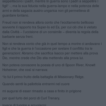
seppelliscono i padri, mentre in guerra sono i padri a seppellire i
figli” -, ma la sua fiducia nella guerra-lampo e nella potenza delle
armi e della sagacia austro-ungarica non gli permetteva di
guardare lontano.
Freud non si rendeva allora conto che l’eccitamento bellicoso
sovverte il rapporto tra Super-Io ed Es, per cui ciò che è vietato
dalla Civiltà – l’uccisione di un consimile – diventa la regola della
barbarie senza freni.
Non si rendeva conto che già in quel tempo a morire ci andavano i
figli e che la guerra è l’occasione per svelare il conflitto tra le
generazioni: Abramo che sacrifica Isacco per mettere alla prova
Dio, mentre crede che Dio stia mettendo alla prova lui.
Non poteva conoscere la poesia di uno di Spoon River, Knowlt
Hoheimer, che così si narrava:
“Io fui il primo frutto della battaglia di Missionary Ridge.
Quando sentii la pallottola entrarmi nel cuore
mi augurai di esser rimasto a casa e finito in prigione
per quel furto dei porci di Curl Trenary,
invece di fuggire e arruolarmi.