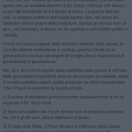
quello che poi avrebbe aborrito: il dio Crono, il tempo, che divora i
propri figli sottraendo loro il tempo di vivere. La guerra diventa,
così, lo scoppio collettivo dell’invidia sadica, che, nel nome del
ristabilire l’antico potere della tradizione, ricerca un nemico fuori di
sé e, nel frattempo, si allena nel tifo sportivo o nel conflitto politico o
razziale.
Freud non poteva sapere delle emozioni violente delle psicosi, in
cui tutto diventa ambivalente e confuso, perché il limite tra le
generazioni è confuso da segreti di famiglia che si trasmettono di
generazione in generazione.
Ma, se è vero che il segreto della ripetitività delle guerre è nell’odio
delle generazioni precedenti verso le generazioni successive, allora
il rimedio potrebbe essere quello predicato da alcuni psicoanalisti:
“che i Popoli si accordino su questi princìpi.
1) Il potere di dichiarare guerra compete esclusivamente a chi ha
superato il 50° anno d’età.
2) Sono arruolabili nelle Forze Armate solo le persone comprese
fra i 50 e gli 80 anni, senza distinzioni di sesso.
3) Il Capo dello Stato, il Primo Ministro e il Ministro della Difesa
sono tenuti a partecipare materialmente in prima linea alle