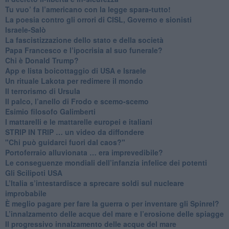
Tu vuo’ fa l’americano con la legge spara-tutto!
La poesia contro gli orrori di CISL, Governo e sionisti
Israele-Salò
​La fascistizzazione dello stato e della società
Papa Francesco e l’ipocrisia al suo funerale?
​Chi è Donald Trump?
App e lista boicottaggio di USA e Israele
​Un rituale Lakota per redimere il mondo
Il terrorismo di Ursula
​Il palco, l’anello di Frodo e scemo-scemo
Esimio filosofo Galimberti
​I mattarelli e le mattarelle europei e italiani
​STRIP IN TRIP … un video da diffondere
"Chi può guidarci fuori dal caos?"
​Portoferraio alluvionata … era imprevedibile?
Le conseguenze mondiali dell’infanzia infelice dei potenti
​Gli Scilipoti USA
L’Italia s’intestardisce a sprecare soldi sul nucleare
improbabile
È meglio pagare per fare la guerra o per inventare gli Spinrel?
​L’innalzamento delle acque del mare e l’erosione delle spiagge
​Il progressivo innalzamento delle acque del mare