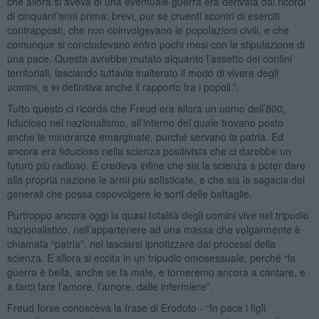
che allora si aveva di una eventuale guerra era derivata dai ricordi
di cinquant’anni prima: brevi, pur se cruenti scontri di eserciti
contrapposti, che non coinvolgevano le popolazioni civili, e che
comunque si concludevano entro pochi mesi con la stipulazione di
una pace. Questa avrebbe mutato alquanto l’assetto dei confini
territoriali, lasciando tuttavia inalterato il modo di vivere degli
uomini, e in definitiva anche il rapporto fra i popoli.”.
Tutto questo ci ricorda che Freud era allora un uomo dell’800,
fiducioso nel nazionalismo, all’interno del quale trovano posto
anche le minoranze emarginate, purché servano la patria. Ed
ancora era fiducioso nella scienza positivista che ci darebbe un
futuro più radioso. E credeva infine che sia la scienza a poter dare
alla propria nazione le armi più sofisticate, e che sia la sagacia dei
generali che possa capovolgere le sorti delle battaglie.
Purtroppo ancora oggi la quasi totalità degli uomini vive nel tripudio
nazionalistico, nell’appartenere ad una massa che volgarmente è
chiamata “patria”, nel lasciarsi ipnotizzare dai processi della
scienza. E allora si eccita in un tripudio omosessuale, perché “la
guerra è bella, anche se fa male, e torneremo ancora a cantare, e
a farci fare l’amore, l’amore, dalle infermiere”.
Freud forse conosceva la frase di Erodoto - “In pace i figli