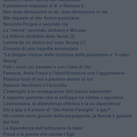
​Il prematuro trapasso di B. e Ramses II
​Non temo Berlusconi in sé, temo Berlusconi in me
​Mie risposte al mio Amico-psichiatra
​Secondo Porges e secondo me
​La “mente” secondo Jackson e McLean
La difficile dicibilità della Verità (2)
​Lettera da un Amico sul caso Seung (1)
​Cronaca di una tragedia annunciata
"​La doppia visione della funzione della psichiatria e “il caso
Seung”
​Fare i conti col passato e con l’idea di Dio
​Ferenczi, Anna Freud e l’identificazione con l’aggresssore
Plastica fuori di noi e plastica dentro di noi
​Roberto Vecchioni e l’ecocidio
​L’imbroglio e le conseguenze dell’uranio impoverito
​Il rapporto perverso che si sviluppa tra vittima e aguzzino
L’erotomania, la dipendenza affettiva e la co-dipendenza
​Dio è gay o il potere di “Dio-Patria-Famiglia” è gay?
​Gli uomini sono guidati dalla propaganda, la Natura è guidata
dai fatti
La dipendenza dall’istituzione fa male
​Freud e la guerra che uccide i figli