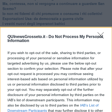
​Ma, contessa, non si vergogna a continuare a guardare San
Scemo?
​Io non mi fiderei di chi promuove o consuma i riti collettivi
Esportazioni Usa: da democrazia a guerra civile
​I vestiti nuovi degli imperatori baltici
​Pupazzi!
​Il Wild West di Trump
QUInewsGrosseto.it -
Do Not Process My Personal
​La depressione infantile di Roger Waters e la propaganda di
Information
guerra"
​La disinformazione climatica veicolata dai media
If you wish to opt-out of the sale, sharing to third parties, or
Senza una Retta Visione l’Uomo è un automa
processing of your personal or sensitive information for
​La propaganda bellica nostrana vs l’hasbarà dei sionisti
​La cleptocrazia e lo studio sociologico della propaganda di
targeted advertising by us, please use the below opt-out
guerra
section to confirm your selection. Please note that after your
​Uccidere per gioco: il cacciatore e chi vuole armarsi
opt-out request is processed you may continue seeing
​La Cop 30 di Belem giorno per giorno
interest-based ads based on personal information utilized by
La Cop 30, i crimini e i misfatti verso la vita sulla terra
us or personal information disclosed to third parties prior to
Arrostire il pianeta: le grandi emissioni della carne e dei
your opt-out. You may separately opt-out of the further
latticini
disclosure of your personal information by third parties on the
​Cop 30, uragani e riconversione delle spese militari
IAB’s list of downstream participants. This information may
La responsabilità storica della morte sulla terra
also be disclosed by us to third parties on the
IAB’s List of
PTSD e suicidi svelano l’intento suicidario della guerra e
Downstream Participants
that may further disclose it to other