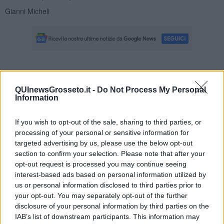
Gianni Micheli
Se vuoi leggere le notizie principali della Toscana iscriviti alla
Newsletter QUInews - ToscanaMedia.
Arriva gratis tutti i giorni
QUInewsGrosseto.it -
Do Not Process My Personal
alle 20:00 direttamente nella tua casella di posta.
Information
Basta cliccare
QUI
If you wish to opt-out of the sale, sharing to third parties, or
Fotogallery
processing of your personal or sensitive information for
targeted advertising by us, please use the below opt-out
section to confirm your selection. Please note that after your
opt-out request is processed you may continue seeing
interest-based ads based on personal information utilized by
us or personal information disclosed to third parties prior to
your opt-out. You may separately opt-out of the further
disclosure of your personal information by third parties on the
IAB’s list of downstream participants. This information may