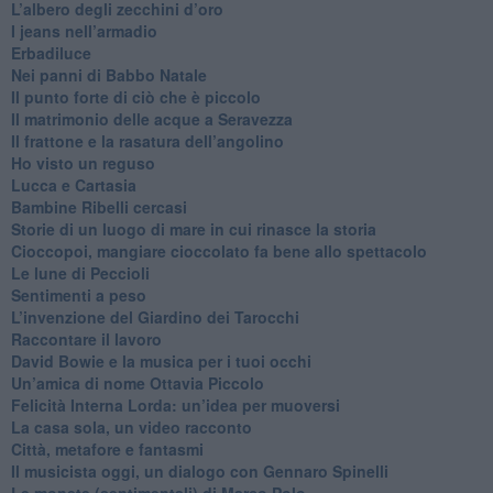
L’albero degli zecchini d’oro
​I jeans nell’armadio
Erbadiluce
Nei panni di Babbo Natale
​Il punto forte di ciò che è piccolo
​Il matrimonio delle acque a Seravezza
​Il frattone e la rasatura dell’angolino
​Ho visto un reguso
Lucca e Cartasia
Bambine Ribelli cercasi
Storie di un luogo di mare in cui rinasce la storia
Cioccopoi, mangiare cioccolato fa bene allo spettacolo
​Le lune di Peccioli
​Sentimenti a peso
​L’invenzione del Giardino dei Tarocchi
​Raccontare il lavoro
David Bowie e la musica per i tuoi occhi
Un’amica di nome Ottavia Piccolo
​Felicità Interna Lorda: un’idea per muoversi
​La casa sola, un video racconto
​Città, metafore e fantasmi
Il musicista oggi, un dialogo con Gennaro Spinelli
Le monete (sentimentali) di Marco Polo