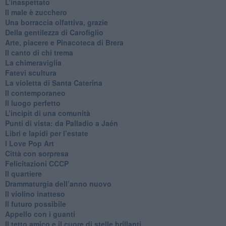
​L’inaspettato
​Il male è zucchero
​Una borraccia olfattiva, grazie
​Della gentilezza di Carofiglio
Arte, piacere e Pinacoteca di Brera
​Il canto di chi trema
La chimeraviglia
​Fatevi scultura
​La violetta di Santa Caterina
​Il contemporaneo
​Il luogo perfetto
​L’incipit di una comunità
Punti di vista: da Palladio a Jaén
​Libri e lapidi per l’estate
​I Love Pop Art
Città con sorpresa
Felicitazioni CCCP
​Il quartiere
​Drammaturgia dell’anno nuovo
​Il violino inatteso
​Il futuro possibile
​Appello con i guanti
​Il tetto amico e il cuore di stelle brillanti