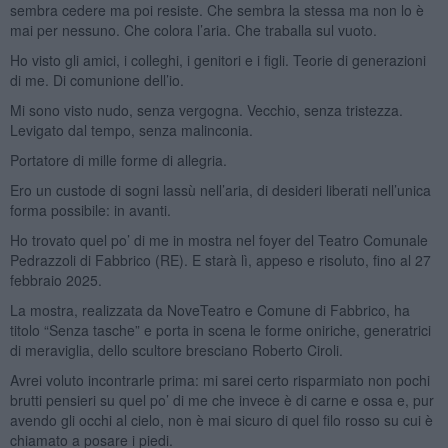
sembra cedere ma poi resiste. Che sembra la stessa ma non lo è
mai per nessuno. Che colora l’aria. Che traballa sul vuoto.
Ho visto gli amici, i colleghi, i genitori e i figli. Teorie di generazioni
di me. Di comunione dell’io.
Mi sono visto nudo, senza vergogna. Vecchio, senza tristezza.
Levigato dal tempo, senza malinconia.
Portatore di mille forme di allegria.
Ero un custode di sogni lassù nell’aria, di desideri liberati nell’unica
forma possibile: in avanti.
Ho trovato quel po’ di me in mostra nel foyer del Teatro Comunale
Pedrazzoli di Fabbrico (RE). E starà lì, appeso e risoluto, fino al 27
febbraio 2025.
La mostra, realizzata da NoveTeatro e Comune di Fabbrico, ha
titolo “Senza tasche” e porta in scena le forme oniriche, generatrici
di meraviglia, dello scultore bresciano Roberto Ciroli.
Avrei voluto incontrarle prima: mi sarei certo risparmiato non pochi
brutti pensieri su quel po’ di me che invece è di carne e ossa e, pur
avendo gli occhi al cielo, non è mai sicuro di quel filo rosso su cui è
chiamato a posare i piedi.