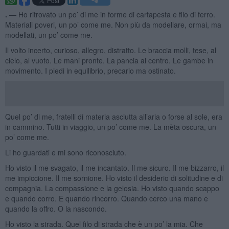
. —
Ho ritrovato un po’ di me in forme di cartapesta e filo di ferro.
Materiali poveri, un po’ come me. Non più da modellare, ormai, ma
modellati, un po’ come me.
Il volto incerto, curioso, allegro, distratto. Le braccia molli, tese, al
cielo, al vuoto. Le mani pronte. La pancia al centro. Le gambe in
movimento. I piedi in equilibrio, precario ma ostinato.
Quel po’ di me, fratelli di materia asciutta all’aria o forse al sole, era
in cammino. Tutti in viaggio, un po’ come me. La mèta oscura, un
po’ come me.
Li ho guardati e mi sono riconosciuto.
Ho visto il me svagato, il me incantato. Il me sicuro. Il me bizzarro, il
me impiccione. Il me sornione. Ho visto il desiderio di solitudine e di
compagnia. La compassione e la gelosia. Ho visto quando scappo
e quando corro. E quando rincorro. Quando cerco una mano e
quando la offro. O la nascondo.
Ho visto la strada. Quel filo di strada che è un po’ la mia. Che