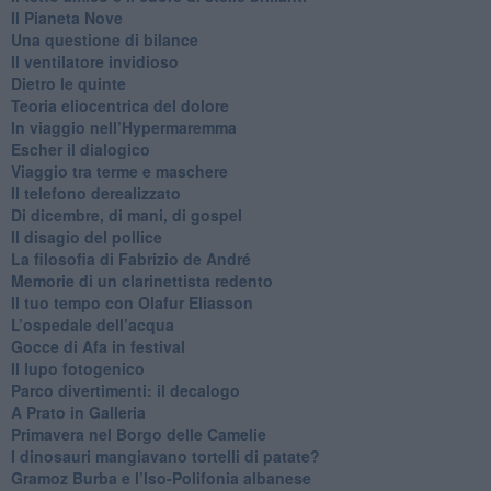
​Il Pianeta Nove
​Una questione di bilance
​Il ventilatore invidioso
​Dietro le quinte
​Teoria eliocentrica del dolore
In viaggio nell’Hypermaremma
​Escher il dialogico
​Viaggio tra terme e maschere
Il telefono derealizzato
​Di dicembre, di mani, di gospel
​Il disagio del pollice
​La filosofia di Fabrizio de André
Memorie di un clarinettista redento
​Il tuo tempo con Olafur Eliasson
​L’ospedale dell’acqua
​Gocce di Afa in festival
​Il lupo fotogenico
​Parco divertimenti: il decalogo
​A Prato in Galleria
​Primavera nel Borgo delle Camelie
I dinosauri mangiavano tortelli di patate?
​Gramoz Burba e l’Iso-Polifonia albanese