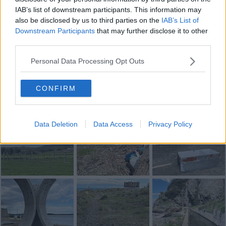
IAB’s list of downstream participants. This information may
also be disclosed by us to third parties on the
IAB’s List of
Downstream Participants
that may further disclose it to other
third parties.
Se vuoi leggere le notizie principali della Toscana iscriviti alla
Personal Data Processing Opt Outs
Newsletter QUInews - ToscanaMedia.
Arriva gratis tutti i giorni
alle 20:00 direttamente nella tua casella di posta.
CONFIRM
Basta cliccare
QUI
Fotogallery
Data Deletion
Data Access
Privacy Policy