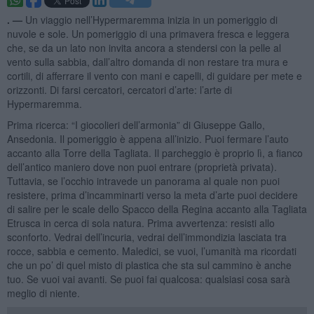
. —
Un viaggio nell’Hypermaremma inizia in un pomeriggio di
nuvole e sole. Un pomeriggio di una primavera fresca e leggera
che, se da un lato non invita ancora a stendersi con la pelle al
vento sulla sabbia, dall’altro domanda di non restare tra mura e
cortili, di afferrare il vento con mani e capelli, di guidare per mete e
orizzonti. Di farsi cercatori, cercatori d’arte: l’arte di
Hypermaremma.
Prima ricerca: “I giocolieri dell’armonia” di Giuseppe Gallo,
Ansedonia. Il pomeriggio è appena all’inizio. Puoi fermare l’auto
accanto alla Torre della Tagliata. Il parcheggio è proprio lì, a fianco
dell’antico maniero dove non puoi entrare (proprietà privata).
Tuttavia, se l’occhio intravede un panorama al quale non puoi
resistere, prima d’incamminarti verso la meta d’arte puoi decidere
di salire per le scale dello Spacco della Regina accanto alla Tagliata
Etrusca in cerca di sola natura. Prima avvertenza: resisti allo
sconforto. Vedrai dell’incuria, vedrai dell’immondizia lasciata tra
rocce, sabbia e cemento. Maledici, se vuoi, l’umanità ma ricordati
che un po’ di quel misto di plastica che sta sul cammino è anche
tuo. Se vuoi vai avanti. Se puoi fai qualcosa: qualsiasi cosa sarà
meglio di niente.