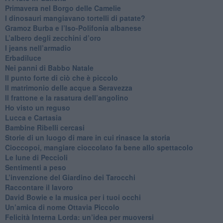
​Primavera nel Borgo delle Camelie
I dinosauri mangiavano tortelli di patate?
​Gramoz Burba e l’Iso-Polifonia albanese
L’albero degli zecchini d’oro
​I jeans nell’armadio
Erbadiluce
Nei panni di Babbo Natale
​Il punto forte di ciò che è piccolo
​Il matrimonio delle acque a Seravezza
​Il frattone e la rasatura dell’angolino
​Ho visto un reguso
Lucca e Cartasia
Bambine Ribelli cercasi
Storie di un luogo di mare in cui rinasce la storia
Cioccopoi, mangiare cioccolato fa bene allo spettacolo
​Le lune di Peccioli
​Sentimenti a peso
​L’invenzione del Giardino dei Tarocchi
​Raccontare il lavoro
David Bowie e la musica per i tuoi occhi
Un’amica di nome Ottavia Piccolo
​Felicità Interna Lorda: un’idea per muoversi