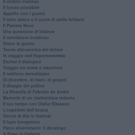
​Il violino inatteso
​Il futuro possibile
​Appello con i guanti
​Il tetto amico e il cuore di stelle brillanti
​Il Pianeta Nove
​Una questione di bilance
​Il ventilatore invidioso
​Dietro le quinte
​Teoria eliocentrica del dolore
In viaggio nell’Hypermaremma
​Escher il dialogico
​Viaggio tra terme e maschere
Il telefono derealizzato
​Di dicembre, di mani, di gospel
​Il disagio del pollice
​La filosofia di Fabrizio de André
Memorie di un clarinettista redento
​Il tuo tempo con Olafur Eliasson
​L’ospedale dell’acqua
​Gocce di Afa in festival
​Il lupo fotogenico
​Parco divertimenti: il decalogo
​A Prato in Galleria