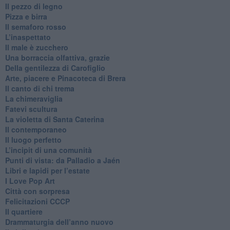
​Il pezzo di legno
​Pizza e birra
​Il semaforo rosso
​L’inaspettato
​Il male è zucchero
​Una borraccia olfattiva, grazie
​Della gentilezza di Carofiglio
Arte, piacere e Pinacoteca di Brera
​Il canto di chi trema
La chimeraviglia
​Fatevi scultura
​La violetta di Santa Caterina
​Il contemporaneo
​Il luogo perfetto
​L’incipit di una comunità
Punti di vista: da Palladio a Jaén
​Libri e lapidi per l’estate
​I Love Pop Art
Città con sorpresa
Felicitazioni CCCP
​Il quartiere
​Drammaturgia dell’anno nuovo