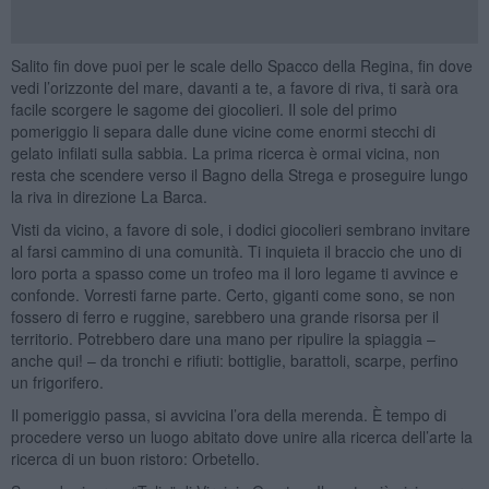
Salito fin dove puoi per le scale dello Spacco della Regina, fin dove
vedi l’orizzonte del mare, davanti a te, a favore di riva, ti sarà ora
facile scorgere le sagome dei giocolieri. Il sole del primo
pomeriggio li separa dalle dune vicine come enormi stecchi di
gelato infilati sulla sabbia. La prima ricerca è ormai vicina, non
resta che scendere verso il Bagno della Strega e proseguire lungo
la riva in direzione La Barca.
Visti da vicino, a favore di sole, i dodici giocolieri sembrano invitare
al farsi cammino di una comunità. Ti inquieta il braccio che uno di
loro porta a spasso come un trofeo ma il loro legame ti avvince e
confonde. Vorresti farne parte. Certo, giganti come sono, se non
fossero di ferro e ruggine, sarebbero una grande risorsa per il
territorio. Potrebbero dare una mano per ripulire la spiaggia –
anche qui! – da tronchi e rifiuti: bottiglie, barattoli, scarpe, perfino
un frigorifero.
Il pomeriggio passa, si avvicina l’ora della merenda. È tempo di
procedere verso un luogo abitato dove unire alla ricerca dell’arte la
ricerca di un buon ristoro: Orbetello.