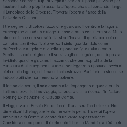
Seconda ricerca: “Tulip” di Virginia Overton. Il posto più vicino per
lasciare l’auto è proprio accanto all’opera che stai cercando, lungo
il Lungolago delle Crociere. Troverai l’opera a fianco della
Polveriera Guzman.
I tre segmenti di calcestruzzo che guardano il centro e la laguna
partecipano qui ad un dialogo intenso e muto con il territorio. Muto
almeno finché non vedrai infilarsi nell’incavo di quell’abbraccio un
bambino con il viso rivolto verso il cielo, guardandolo come
dall’occhio triangolare di quella imponente figura alta 6 metri.
Sentirai i suoni del gioco e ti verrà voglia di seguirlo, non dopo aver
invidiato qualche giovane, lì accanto, che ben approfitta della
curvatura di altri segmenti, a terra, per leggere o riposarsi, occhi al
cielo o alla laguna, schiena sul calcestruzzo. Puoi farlo tu stesso se
indossi abiti che non temono la polvere.
Il tempo clemente, il sole ancora alto, impongono a questo punto
l’ultimo sforzo, l’ultimo viaggio, la terza e ultima ricerca: “In Nature
Nothing Exists Alone” di Claudia Comte.
Il viaggio verso Pescia Fiorentina è di una serafica bellezza. Non
dimenticarti di viaggiare lento, ne vale la pena. Troverai l’opera
ambientale di Comte al centro di un vasto appezzamento.
Considera come punto di riferimento il bar La Mandria: a 100 metri