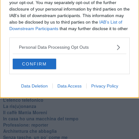
your opt-out. You may separately opt-out of the further
disclosure of your personal information by third parties on the
IAB’s list of downstream participants. This information may
also be disclosed by us to third parties on the
IAB’s List of
Downstream Participants
that may further disclose it to other
third parties.
Personal Data Processing Opt Outs
CONFIRM
Ti potrebbe interessare anche:
Articoli dal Blog “Pagine allegre” di Gianni Micheli
Data Deletion
Data Access
Privacy Policy
​Ricciotti Ensemble: ovunque e per tutti
Ode ai lacci
​L’elenco telefonico
​La ris(u)onanza
​Il caffè Mattia Moreni
​In casa ho una macchina del tempo
Professione: reporter
Architettura che abbaglia
​Senza tasche, un po’ come me