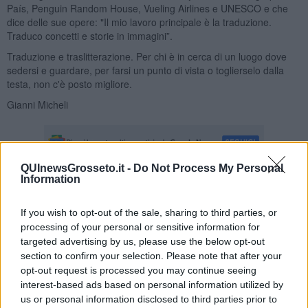
País, Penguin Random House, Vueling Airlines e UNESCO e che
dice delle sue opere: "Il mio lavoro principale è la traduzione.
Traduco concetti e storie in immagini”.
Traduzione e traslitterazione. Per chi è in cerca di un luogo dove
sedersi e guardare, per farsi un punto di vista o toglierselo dalla
testa, non c'è posto migliore.
Gianni Micheli
QUInewsGrosseto.it -
Do Not Process My Personal
Information
Se vuoi leggere le notizie principali della Toscana iscriviti alla
Newsletter QUInews - ToscanaMedia.
Arriva gratis tutti i giorni
If you wish to opt-out of the sale, sharing to third parties, or
alle 20:00 direttamente nella tua casella di posta.
processing of your personal or sensitive information for
targeted advertising by us, please use the below opt-out
Basta cliccare
QUI
section to confirm your selection. Please note that after your
opt-out request is processed you may continue seeing
Fotogallery
interest-based ads based on personal information utilized by
us or personal information disclosed to third parties prior to