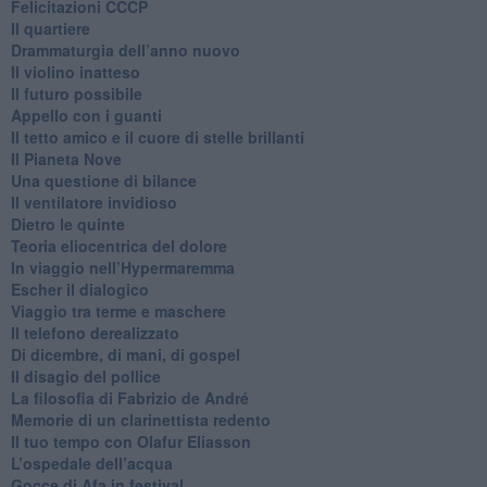
Felicitazioni CCCP
​Il quartiere
​Drammaturgia dell’anno nuovo
​Il violino inatteso
​Il futuro possibile
​Appello con i guanti
​Il tetto amico e il cuore di stelle brillanti
​Il Pianeta Nove
​Una questione di bilance
​Il ventilatore invidioso
​Dietro le quinte
​Teoria eliocentrica del dolore
In viaggio nell’Hypermaremma
​Escher il dialogico
​Viaggio tra terme e maschere
Il telefono derealizzato
​Di dicembre, di mani, di gospel
​Il disagio del pollice
​La filosofia di Fabrizio de André
Memorie di un clarinettista redento
​Il tuo tempo con Olafur Eliasson
​L’ospedale dell’acqua
​Gocce di Afa in festival