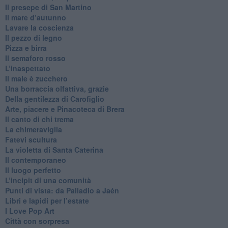
​Il presepe di San Martino
​Il mare d’autunno
​Lavare la coscienza
​Il pezzo di legno
​Pizza e birra
​Il semaforo rosso
​L’inaspettato
​Il male è zucchero
​Una borraccia olfattiva, grazie
​Della gentilezza di Carofiglio
Arte, piacere e Pinacoteca di Brera
​Il canto di chi trema
La chimeraviglia
​Fatevi scultura
​La violetta di Santa Caterina
​Il contemporaneo
​Il luogo perfetto
​L’incipit di una comunità
Punti di vista: da Palladio a Jaén
​Libri e lapidi per l’estate
​I Love Pop Art
Città con sorpresa