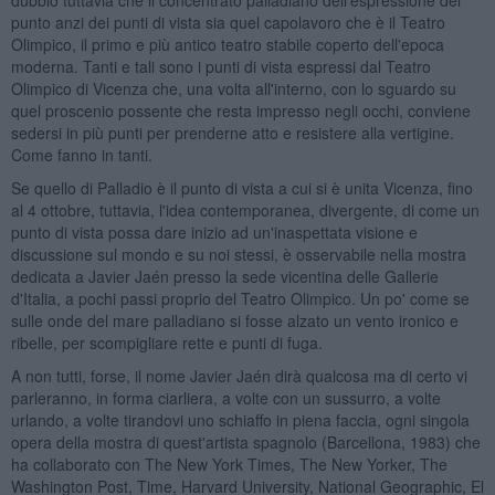
punto anzi dei punti di vista sia quel capolavoro che è il Teatro
Olimpico, il primo e più antico teatro stabile coperto dell'epoca
moderna. Tanti e tali sono i punti di vista espressi dal Teatro
Olimpico di Vicenza che, una volta all'interno, con lo sguardo su
quel proscenio possente che resta impresso negli occhi, conviene
sedersi in più punti per prenderne atto e resistere alla vertigine.
Come fanno in tanti.
Se quello di Palladio è il punto di vista a cui si è unita Vicenza, fino
al 4 ottobre, tuttavia, l'idea contemporanea, divergente, di come un
punto di vista possa dare inizio ad un'inaspettata visione e
discussione sul mondo e su noi stessi, è osservabile nella mostra
dedicata a Javier Jaén presso la sede vicentina delle Gallerie
d'Italia, a pochi passi proprio del Teatro Olimpico. Un po' come se
sulle onde del mare palladiano si fosse alzato un vento ironico e
ribelle, per scompigliare rette e punti di fuga.
A non tutti, forse, il nome Javier Jaén dirà qualcosa ma di certo vi
parleranno, in forma ciarliera, a volte con un sussurro, a volte
urlando, a volte tirandovi uno schiaffo in piena faccia, ogni singola
opera della mostra di quest'artista spagnolo (Barcellona, 1983) che
ha collaborato con The New York Times, The New Yorker, The
Washington Post, Time, Harvard University, National Geographic, El