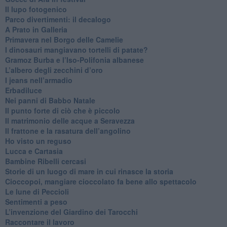
​Il lupo fotogenico
​Parco divertimenti: il decalogo
​A Prato in Galleria
​Primavera nel Borgo delle Camelie
I dinosauri mangiavano tortelli di patate?
​Gramoz Burba e l’Iso-Polifonia albanese
L’albero degli zecchini d’oro
​I jeans nell’armadio
Erbadiluce
Nei panni di Babbo Natale
​Il punto forte di ciò che è piccolo
​Il matrimonio delle acque a Seravezza
​Il frattone e la rasatura dell’angolino
​Ho visto un reguso
Lucca e Cartasia
Bambine Ribelli cercasi
Storie di un luogo di mare in cui rinasce la storia
Cioccopoi, mangiare cioccolato fa bene allo spettacolo
​Le lune di Peccioli
​Sentimenti a peso
​L’invenzione del Giardino dei Tarocchi
​Raccontare il lavoro