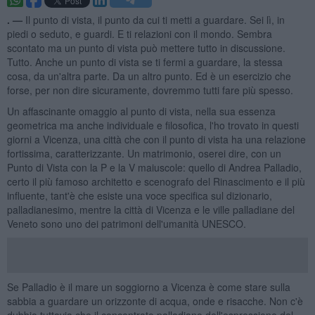
. —
Il punto di vista, il punto da cui ti metti a guardare. Sei lì, in
piedi o seduto, e guardi. E ti relazioni con il mondo. Sembra
scontato ma un punto di vista può mettere tutto in discussione.
Tutto. Anche un punto di vista se ti fermi a guardare, la stessa
cosa, da un'altra parte. Da un altro punto. Ed è un esercizio che
forse, per non dire sicuramente, dovremmo tutti fare più spesso.
Un affascinante omaggio al punto di vista, nella sua essenza
geometrica ma anche individuale e filosofica, l'ho trovato in questi
giorni a Vicenza, una città che con il punto di vista ha una relazione
fortissima, caratterizzante. Un matrimonio, oserei dire, con un
Punto di Vista con la P e la V maiuscole: quello di Andrea Palladio,
certo il più famoso architetto e scenografo del Rinascimento e il più
influente, tant'è che esiste una voce specifica sul dizionario,
palladianesimo, mentre la città di Vicenza e le ville palladiane del
Veneto sono uno dei patrimoni dell'umanità UNESCO.
Se Palladio è il mare un soggiorno a Vicenza è come stare sulla
sabbia a guardare un orizzonte di acqua, onde e risacche. Non c'è
dubbio tuttavia che il concentrato palladiano dell'espressione del