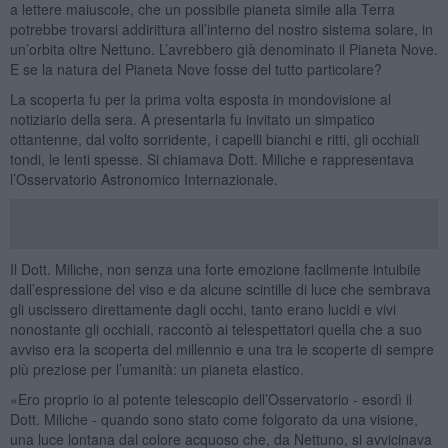
a lettere maiuscole, che un possibile pianeta simile alla Terra
potrebbe trovarsi addirittura all’interno del nostro sistema solare, in
un’orbita oltre Nettuno. L’avrebbero già denominato il Pianeta Nove.
E se la natura del Pianeta Nove fosse del tutto particolare?
La scoperta fu per la prima volta esposta in mondovisione al
notiziario della sera. A presentarla fu invitato un simpatico
ottantenne, dal volto sorridente, i capelli bianchi e ritti, gli occhiali
tondi, le lenti spesse. Si chiamava Dott. Miliche e rappresentava
l’Osservatorio Astronomico Internazionale.
Il Dott. Miliche, non senza una forte emozione facilmente intuibile
dall’espressione del viso e da alcune scintille di luce che sembrava
gli uscissero direttamente dagli occhi, tanto erano lucidi e vivi
nonostante gli occhiali, raccontò ai telespettatori quella che a suo
avviso era la scoperta del millennio e una tra le scoperte di sempre
più preziose per l’umanità: un pianeta elastico.
«Ero proprio io al potente telescopio dell’Osservatorio - esordì il
Dott. Miliche - quando sono stato come folgorato da una visione,
una luce lontana dal colore acquoso che, da Nettuno, si avvicinava