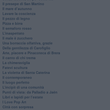
​Il presepe di San Martino
​Il mare d’autunno
​Lavare la coscienza
​Il pezzo di legno
​Pizza e birra
​Il semaforo rosso
​L’inaspettato
​Il male è zucchero
​Una borraccia olfattiva, grazie
​Della gentilezza di Carofiglio
Arte, piacere e Pinacoteca di Brera
​Il canto di chi trema
La chimeraviglia
​Fatevi scultura
​La violetta di Santa Caterina
​Il contemporaneo
​Il luogo perfetto
​L’incipit di una comunità
Punti di vista: da Palladio a Jaén
​Libri e lapidi per l’estate
​I Love Pop Art
Città con sorpresa