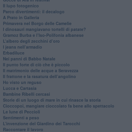
​Il lupo fotogenico
​Parco divertimenti: il decalogo
​A Prato in Galleria
​Primavera nel Borgo delle Camelie
I dinosauri mangiavano tortelli di patate?
​Gramoz Burba e l’Iso-Polifonia albanese
L’albero degli zecchini d’oro
​I jeans nell’armadio
Erbadiluce
Nei panni di Babbo Natale
​Il punto forte di ciò che è piccolo
​Il matrimonio delle acque a Seravezza
​Il frattone e la rasatura dell’angolino
​Ho visto un reguso
Lucca e Cartasia
Bambine Ribelli cercasi
Storie di un luogo di mare in cui rinasce la storia
Cioccopoi, mangiare cioccolato fa bene allo spettacolo
​Le lune di Peccioli
​Sentimenti a peso
​L’invenzione del Giardino dei Tarocchi
​Raccontare il lavoro