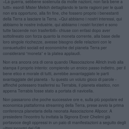
«La guerra, sebbene sostenuta da molte nazioni, non farà bene a
tutti» esordì Mister Melich dettagliando le tante ragioni per le quali
non era opportuno, alla fin fine, che fossero proprio i benestanti
della Terra a lasciare la Terra. «Qui abbiamo i nostri interessi, qui
abbiamo le nostre industrie, qui abbiamo i nostri forzieri e sono
tutte faccende non trasferibili» chiuse con enfasi dopo aver
sottolineato con forza quanto la moneta corrente, alla base delle
loro singole ricchezze, avesse bisogno delle relazioni con le
consuetudini sociali ed economiche del pianeta Terra per
considerarsi “moneta” e la platea applaudì.
Non era ancora ora di cena quando l’Associazione Allrich inviò alla
stampa il proprio intento: compiendo un eroico passo indietro, per il
bene etico e morale di tutti, avrebbe avvantaggiato le parti
svantaggiate del pianeta - fu questo un voluto gioco di parole -
affinché potessero trasferirsi su Terrabis, il pianeta elastico, non
appena Terrabis fosse stato a portata di navicella.
Non passarono che poche successive ore e, sulla più popolare ed
economica piattaforma streaming della Terra, prese avvio la prima
conferenza planetaria della neonata Associazione Allpoor. A
presiedere l’incontro fu invitata la Signora Eneir Chelimi già
portavoce degli oppressi in un paio di manifestazioni a seguito degli
ultimi incontri del G8.