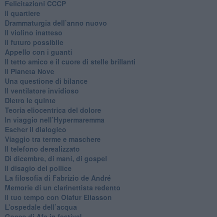
Felicitazioni CCCP
​Il quartiere
​Drammaturgia dell’anno nuovo
​Il violino inatteso
​Il futuro possibile
​Appello con i guanti
​Il tetto amico e il cuore di stelle brillanti
​Il Pianeta Nove
​Una questione di bilance
​Il ventilatore invidioso
​Dietro le quinte
​Teoria eliocentrica del dolore
In viaggio nell’Hypermaremma
​Escher il dialogico
​Viaggio tra terme e maschere
Il telefono derealizzato
​Di dicembre, di mani, di gospel
​Il disagio del pollice
​La filosofia di Fabrizio de André
Memorie di un clarinettista redento
​Il tuo tempo con Olafur Eliasson
​L’ospedale dell’acqua
​Gocce di Afa in festival