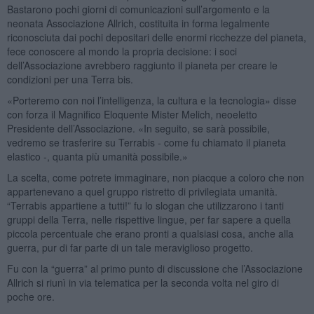
Bastarono pochi giorni di comunicazioni sull’argomento e la
neonata Associazione Allrich, costituita in forma legalmente
riconosciuta dai pochi depositari delle enormi ricchezze del pianeta,
fece conoscere al mondo la propria decisione: i soci
dell’Associazione avrebbero raggiunto il pianeta per creare le
condizioni per una Terra bis.
«Porteremo con noi l’intelligenza, la cultura e la tecnologia» disse
con forza il Magnifico Eloquente Mister Melich, neoeletto
Presidente dell’Associazione. «In seguito, se sarà possibile,
vedremo se trasferire su Terrabis - come fu chiamato il pianeta
elastico -, quanta più umanità possibile.»
La scelta, come potrete immaginare, non piacque a coloro che non
appartenevano a quel gruppo ristretto di privilegiata umanità.
“Terrabis appartiene a tutti!” fu lo slogan che utilizzarono i tanti
gruppi della Terra, nelle rispettive lingue, per far sapere a quella
piccola percentuale che erano pronti a qualsiasi cosa, anche alla
guerra, pur di far parte di un tale meraviglioso progetto.
Fu con la “guerra” al primo punto di discussione che l’Associazione
Allrich si riunì in via telematica per la seconda volta nel giro di
poche ore.