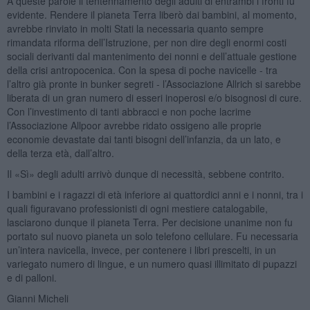
A queste parole il tentennamento degli adulti di entrambi i fronti fu
evidente. Rendere il pianeta Terra liberò dai bambini, al momento,
avrebbe rinviato in molti Stati la necessaria quanto sempre
rimandata riforma dell’Istruzione, per non dire degli enormi costi
sociali derivanti dal mantenimento dei nonni e dell’attuale gestione
della crisi antropocenica. Con la spesa di poche navicelle - tra
l’altro già pronte in bunker segreti - l’Associazione Allrich si sarebbe
liberata di un gran numero di esseri inoperosi e/o bisognosi di cure.
Con l’investimento di tanti abbracci e non poche lacrime
l’Associazione Allpoor avrebbe ridato ossigeno alle proprie
economie devastate dai tanti bisogni dell’infanzia, da un lato, e
della terza età, dall’altro.
Il «Sì» degli adulti arrivò dunque di necessità, sebbene contrito.
I bambini e i ragazzi di età inferiore ai quattordici anni e i nonni, tra i
quali figuravano professionisti di ogni mestiere catalogabile,
lasciarono dunque il pianeta Terra. Per decisione unanime non fu
portato sul nuovo pianeta un solo telefono cellulare. Fu necessaria
un’intera navicella, invece, per contenere i libri prescelti, in un
variegato numero di lingue, e un numero quasi illimitato di pupazzi
e di palloni.
Gianni Micheli