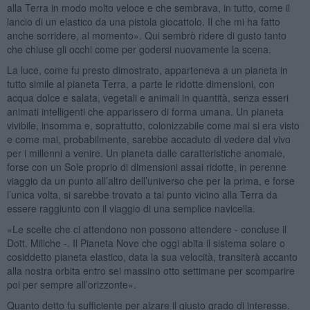
alla Terra in modo molto veloce e che sembrava, in tutto, come il
lancio di un elastico da una pistola giocattolo. Il che mi ha fatto
anche sorridere, al momento». Qui sembrò ridere di gusto tanto
che chiuse gli occhi come per godersi nuovamente la scena.
La luce, come fu presto dimostrato, apparteneva a un pianeta in
tutto simile al pianeta Terra, a parte le ridotte dimensioni, con
acqua dolce e salata, vegetali e animali in quantità, senza esseri
animati intelligenti che apparissero di forma umana. Un pianeta
vivibile, insomma e, soprattutto, colonizzabile come mai si era visto
e come mai, probabilmente, sarebbe accaduto di vedere dal vivo
per i millenni a venire. Un pianeta dalle caratteristiche anomale,
forse con un Sole proprio di dimensioni assai ridotte, in perenne
viaggio da un punto all’altro dell’universo che per la prima, e forse
l’unica volta, si sarebbe trovato a tal punto vicino alla Terra da
essere raggiunto con il viaggio di una semplice navicella.
«Le scelte che ci attendono non possono attendere - concluse il
Dott. Miliche -. Il Pianeta Nove che oggi abita il sistema solare o
cosiddetto pianeta elastico, data la sua velocità, transiterà accanto
alla nostra orbita entro sei massino otto settimane per scomparire
poi per sempre all’orizzonte».
Quanto detto fu sufficiente per alzare il giusto grado di interesse.