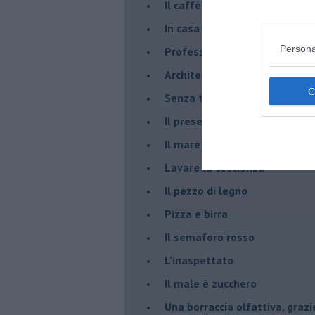
​Il caffè Mattia Moreni
​In casa ho una macchina del
Persona
Professione: reporter
Architettura che abbaglia
​Senza tasche, un po’ come m
​Il presepe di San Martino
​Il mare d’autunno
​Lavare la coscienza
​Il pezzo di legno
​Pizza e birra
​Il semaforo rosso
​L’inaspettato
​Il male è zucchero
​Una borraccia olfattiva, grazi