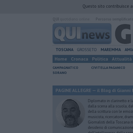
Questo sito contribuisce 
QUI
quotidiano online.
Percorso semplificat
TOSCANA
GROSSETO
MAREMMA
AMI
Home
Cronaca
Politica
Attualità
CAMPAGNATICO
CIVITELLA PAGANICO
SORANO
PAGINE ALLEGRE — il Blog di Gianni 
Diplomato in clarinetto e l
dalla scena alla scuola, da
della scrittura con le emozi
musicista, ricercatore, dram
Giornalisti della Toscana r
desiderio di comunicazione i
dell’intelligenza, della sens