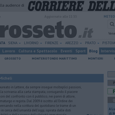
alla audience di
o
Aggiornato alle 11:35
METEO
Vene
ATA
SIENA
LIVORNO
FIRENZE
AREZZO
PRATO
PISTOI
Lavoro
Cultura e Spettacolo
Eventi
Sport
Blog
Intervi
GROSSETO
MONTEROTONDO MARITTIMO
MONTIERI
Micheli
aureato in Lettere, da sempre insegue molteplici passioni,
lla scrivania alla carta stampata, coniugando il piacere
oni del confronto con il pubblico, nei panni di attore,
Q
maturgo e regista. Dal 2009 è iscritto all’Ordine dei
iversando nella scrittura del quotidiano le trame di un
A L
n cerca dell’umanità dell’oggi, ispirata dalle doti
di 
ibilità e della ricerca della felicità immateriale.