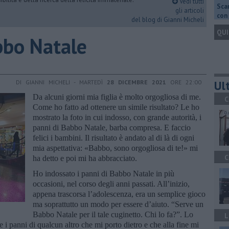
Vedi tutti
Scar
gli articoli
con 
del blog di Gianni Micheli
QUI
bbo Natale
Ult
DI GIANNI MICHELI - MARTEDÌ
28 DICEMBRE 2021
ORE 22:00
Da alcuni giorni mia figlia è molto orgogliosa di me.
C
Come ho fatto ad ottenere un simile risultato? Le ho
mostrato la foto in cui indosso, con grande autorità, i
panni di Babbo Natale, barba compresa. E faccio
felici i bambini. Il risultato è andato al di là di ogni
mia aspettativa: «Babbo, sono orgogliosa di te!» mi
C
ha detto e poi mi ha abbracciato.
Ho indossato i panni di Babbo Natale in più
occasioni, nel corso degli anni passati. All’inizio,
appena trascorsa l’adolescenza, era un semplice gioco
ma soprattutto un modo per essere d’aiuto. “Serve un
Babbo Natale per il tale cuginetto. Chi lo fa?”. Lo
L
e i panni di qualcun altro che mi porto dietro e che alla fine mi