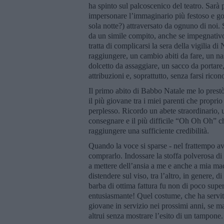
ha spinto sul palcoscenico del teatro. Sarà
impersonare l’immaginario più festoso e go
sola notte?) attraversato da ognuno di noi. 
da un simile compito, anche se impegnativo.
tratta di complicarsi la sera della vigilia 
raggiungere, un cambio abiti da fare, un n
dolcetto da assaggiare, un sacco da portare
attribuzioni e, soprattutto, senza farsi rico
Il primo abito di Babbo Natale me lo pres
il più giovane tra i miei parenti che propri
perplesso. Ricordo un abete straordinario, 
consegnare e il più difficile “Oh Oh Oh” c
raggiungere una sufficiente credibilità.
Quando la voce si sparse - nel frattempo av
comprarlo. Indossare la stoffa polverosa d
a mettere dell’ansia a me e anche a mia mad
distendere sul viso, tra l’altro, in genere, d
barba di ottima fattura fu non di poco super
entusiasmante! Quel costume, che ha servito
giovane in servizio nei prossimi anni, se m
altrui senza mostrare l’esito di un tampone.