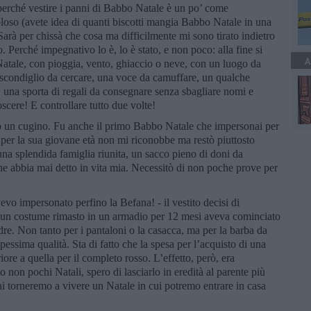
 perché vestire i panni di Babbo Natale è un po’ come
loso (avete idea di quanti biscotti mangia Babbo Natale in una
Sarà per chissà che cosa ma difficilmente mi sono tirato indietro
 Perché impegnativo lo è, lo è stato, e non poco: alla fine si
A
di Natale, con pioggia, vento, ghiaccio o neve, con un luogo da
ascondiglio da cercare, una voce da camuffare, un qualche
, una sporta di regali da consegnare senza sbagliare nomi e
noscere! E controllare tutto due volte!
tò un cugino. Fu anche il primo Babbo Natale che impersonai per
o per la sua giovane età non mi riconobbe ma restò piuttosto
una splendida famiglia riunita, un sacco pieno di doni da
he abbia mai detto in vita mia. Necessitò di non poche prove per
evo impersonato perfino la Befana! - il vestito decisi di
i un costume rimasto in un armadio per 12 mesi aveva cominciato
re. Non tanto per i pantaloni o la casacca, ma per la barba da
i pessima qualità. Sta di fatto che la spesa per l’acquisto di una
iore a quella per il completo rosso. L’effetto, però, era
 non pochi Natali, spero di lasciarlo in eredità al parente più
ai torneremo a vivere un Natale in cui potremo entrare in casa