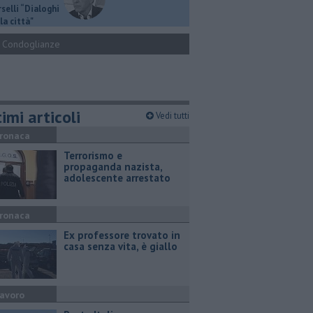
selli “Dialoghi
la città"
Condoglianze
imi articoli
Vedi tutti
ronaca
Terrorismo e
propaganda nazista,
adolescente arrestato
ronaca
Ex professore trovato in
casa senza vita, è giallo
avoro