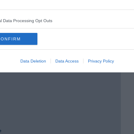
 tempo
l Data Processing Opt Outs
CONFIRM
e
Data Deletion
Data Access
Privacy Policy
e