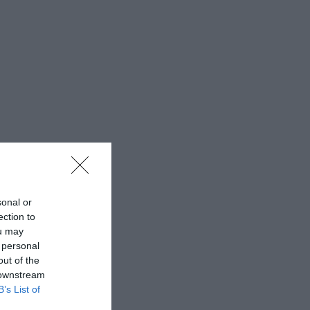
sonal or
ection to
ou may
 personal
out of the
 downstream
B’s List of