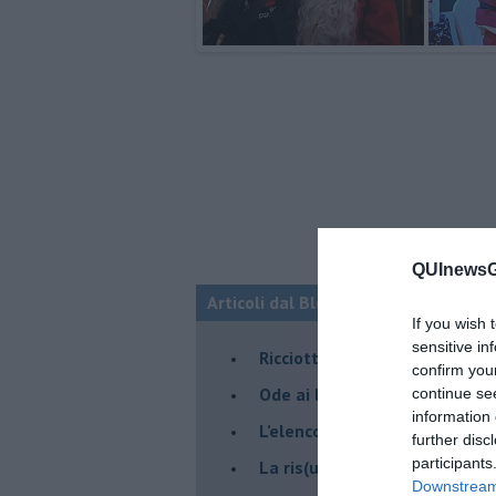
QUInewsGr
Articoli dal Blog “Pagine allegre” di
If you wish 
sensitive in
​Ricciotti Ensemble: ovunque e
confirm you
Ode ai lacci
continue se
information 
​L’elenco telefonico
further disc
participants
​La ris(u)onanza
Downstream 