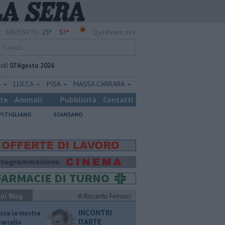
25°
37°
:
GROSSETO
QuiNews.net
rdì
07 Agosto 2026
A
LUCCA
PISA
MASSA CARRARA
ste
Animali
Pubblicità
Contatti
PITIGLIANO
SCANSANO
ui Blog
di Riccardo Ferrucci
INCONTRI
ucca la mostra
D'ARTE
Marcello