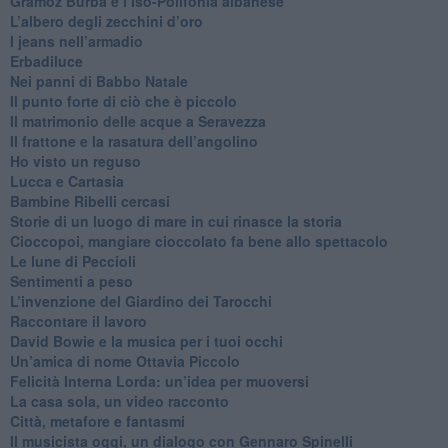
​Gramoz Burba e l’Iso-Polifonia albanese
L’albero degli zecchini d’oro
​I jeans nell’armadio
Erbadiluce
Nei panni di Babbo Natale
​Il punto forte di ciò che è piccolo
​Il matrimonio delle acque a Seravezza
​Il frattone e la rasatura dell’angolino
​Ho visto un reguso
Lucca e Cartasia
Bambine Ribelli cercasi
Storie di un luogo di mare in cui rinasce la storia
Cioccopoi, mangiare cioccolato fa bene allo spettacolo
​Le lune di Peccioli
​Sentimenti a peso
​L’invenzione del Giardino dei Tarocchi
​Raccontare il lavoro
David Bowie e la musica per i tuoi occhi
Un’amica di nome Ottavia Piccolo
​Felicità Interna Lorda: un’idea per muoversi
​La casa sola, un video racconto
​Città, metafore e fantasmi
Il musicista oggi, un dialogo con Gennaro Spinelli