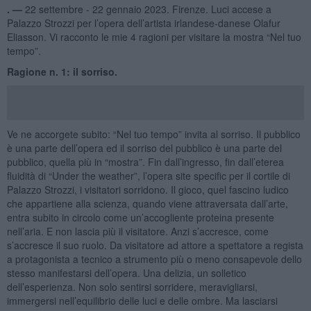
. —
22 settembre - 22 gennaio 2023. Firenze. Luci accese a
Palazzo Strozzi per l’opera dell’artista irlandese-danese Olafur
Eliasson. Vi racconto le mie 4 ragioni per visitare la mostra “Nel tuo
tempo”.
Ragione n. 1: il sorriso.
Ve ne accorgete subito: “Nel tuo tempo” invita al sorriso. Il pubblico
è una parte dell’opera ed il sorriso del pubblico è una parte del
pubblico, quella più in “mostra”. Fin dall’ingresso, fin dall’eterea
fluidità di “Under the weather”, l’opera site specific per il cortile di
Palazzo Strozzi, i visitatori sorridono. Il gioco, quel fascino ludico
che appartiene alla scienza, quando viene attraversata dall’arte,
entra subito in circolo come un’accogliente proteina presente
nell’aria. E non lascia più il visitatore. Anzi s’accresce, come
s’accresce il suo ruolo. Da visitatore ad attore a spettatore a regista
a protagonista a tecnico a strumento più o meno consapevole dello
stesso manifestarsi dell’opera. Una delizia, un solletico
dell’esperienza. Non solo sentirsi sorridere, meravigliarsi,
immergersi nell’equilibrio delle luci e delle ombre. Ma lasciarsi