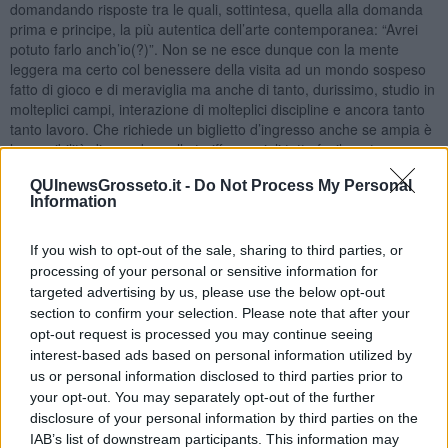
domandando risposte tra le quali, sottintesa, quella alla domanda
prima e principe, la più autentica dell’arte contemporanea: “Avrei
potuto farlo anch’io(?)”. Non se ne esce dunque con la mente
leggera ma certo col benessere della visita ad un mondo sospeso
fatto di gioco e di meraviglia ma anche di tanto, durissimo, studio in
molteplici campi, interazione di molteplici discipline e ancora tanto
tanto lavoro. Che richiede un biglietto d’ingresso anche se ampia è
la possibilità di accedere alle tariffe speciali tutte facilmente
consultabili all’interno del sito
www.palazzostrozzi.org.
QUInewsGrosseto.it -
Do Not Process My Personal
Suggerimento per il visitatore distratto. C’è un solo modo per
Information
vedere l’arcobaleno presente nell’opera “Beauty”: attraversare
l’opera. Passarci dentro. L’arcobaleno comparirà insieme all’acqua,
If you wish to opt-out of the sale, sharing to third parties, or
fresco e leggero, sopra la testa. E tirerà fuori un nuovo sorriso. E
processing of your personal or sensitive information for
un fazzoletto per asciugare gli occhiali. Ma non sarà mai lo stesso:
targeted advertising by us, please use the below opt-out
«Beauty incarna una fondamentale idea alla base della sua [Olafur
section to confirm your selection. Please note that after your
Eliasson] ricerca: ogni spettatore è sempre anche co-produttore
opt-out request is processed you may continue seeing
dell’opera d’arte».
interest-based ads based on personal information utilized by
Gianni Micheli
us or personal information disclosed to third parties prior to
your opt-out. You may separately opt-out of the further
disclosure of your personal information by third parties on the
IAB’s list of downstream participants. This information may