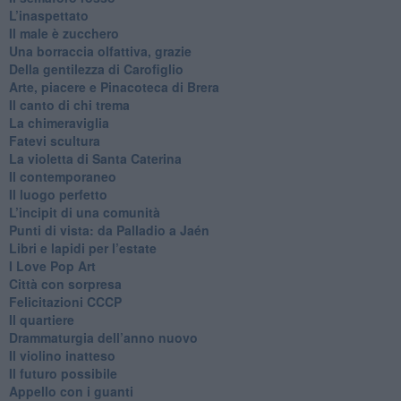
​L’inaspettato
​Il male è zucchero
​Una borraccia olfattiva, grazie
​Della gentilezza di Carofiglio
Arte, piacere e Pinacoteca di Brera
​Il canto di chi trema
La chimeraviglia
​Fatevi scultura
​La violetta di Santa Caterina
​Il contemporaneo
​Il luogo perfetto
​L’incipit di una comunità
Punti di vista: da Palladio a Jaén
​Libri e lapidi per l’estate
​I Love Pop Art
Città con sorpresa
Felicitazioni CCCP
​Il quartiere
​Drammaturgia dell’anno nuovo
​Il violino inatteso
​Il futuro possibile
​Appello con i guanti