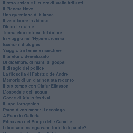
​Il tetto amico e il cuore di stelle brillanti
​Il Pianeta Nove
​Una questione di bilance
​Il ventilatore invidioso
​Dietro le quinte
​Teoria eliocentrica del dolore
In viaggio nell’Hypermaremma
​Escher il dialogico
​Viaggio tra terme e maschere
Il telefono derealizzato
​Di dicembre, di mani, di gospel
​Il disagio del pollice
​La filosofia di Fabrizio de André
Memorie di un clarinettista redento
​Il tuo tempo con Olafur Eliasson
​L’ospedale dell’acqua
​Gocce di Afa in festival
​Il lupo fotogenico
​Parco divertimenti: il decalogo
​A Prato in Galleria
​Primavera nel Borgo delle Camelie
I dinosauri mangiavano tortelli di patate?