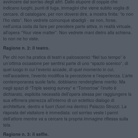
avvincere dal sorriso degli altri. Dallo stupore di coppie che
indicano luoghi, punti di fuga, immagini che viene subito voglia di
cercare, di catalogare, per non doversi dire, a mostra finita: “io non
l’ho visto”. Non vedrete comunque sbadigli - se non, forse,
nell’unica coda da fare per prendere parte attiva, in realtà virtuale,
all’opera “Your view matter”. Non vedrete mani dietro alla schiena.
Io non ne ho viste.
Ragione n. 2: il teatro.
Per chi non ha pratica di teatri e palcoscenici “Nel tuo tempo” è
un’ottima occasione per sentirsi parte di uno “spazio scenico”, di
quel luogo in cui l’evento accade, di quel momento in cui,
nell’accadere, l’evento modifica la percezione e l’esperienza. L’arte
contemporanea suole farlo, dobbiamo rendergliene merito. Ma
negli spazi di “Triple seeing survey” e “Tomorrow” l’invito è
dichiarato, esplicita necessità dell’opera stessa per raggiungere la
sua effimera pienezza all’interno di un eclettico dialogo di
architetture, dentro e fuori (fuori ma dentro) Palazzo Strozzi. La
risposta del visitatore è immediata: col sorriso veste i panni
dell’attore mentre va a cercare la propria immagine riflessa sulla
tela.
Ragione n. 3: il selfie.