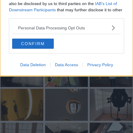
also be disclosed by us to third parties on the
IAB’s List of
Downstream Participants
that may further disclose it to other
Se vuoi leggere le notizie principali della Toscana iscriviti alla
third parties.
Newsletter QUInews - ToscanaMedia.
Arriva gratis tutti i giorni
alle 20:00 direttamente nella tua casella di posta.
Personal Data Processing Opt Outs
Basta cliccare
QUI
CONFIRM
Fotogallery
Data Deletion
Data Access
Privacy Policy