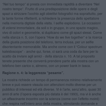
“Nel tuo tempo” si presta con immediata rapidità a diventare “Nel
nostro tempo”. Frutto di una predisposizione delle opere e degli
spazi a strizzare l’occhio agli obiettivi fotografici ma soprattutto, per
la tante forme riflettenti, a richiedere la presenza dello spettatore
nella memoria digitale della visita. I selfie esplodono. Le occasioni
di volersi immortalare, da soli o in gruppo, in uno spazio magico,
vivo di colori e geometrie, si duplicano come gli spazi stessi. Come
nella stanza n. 5, con l’opera “How do we live together” e la ricerca
della giusta posizione del telefono, terra inclusa, per un selfie
disorientante memorabile. Ma anche come con il “Colour spectrum
kaleidoscope” - anche qui, forse, ci sarà una coda da fare per lo
scatto da inviare agli amici - della stanza n. 10. A tal proposito
tenete presente che converrà prendere parte alla mostra con un
telefono ben carico o, almeno, con un power bank in tasca.
Ragione n. 4: la leggerezza “pesante”.
La mostra richiede un tempo di permanenza minimo relativamente
breve e può essere vissuta con attenzioni molto diverse per un
pubblico di interessi ed età diverse. Vi è l’arte, senz’altro, quasi 30
anni di arte (l’opera esposta più datata è del 1993), ma vi è anche
un affascinante incontro con la scienza (come con l’effetto moiré)
che respira nell’intero arco della mostra, stimolando domande e