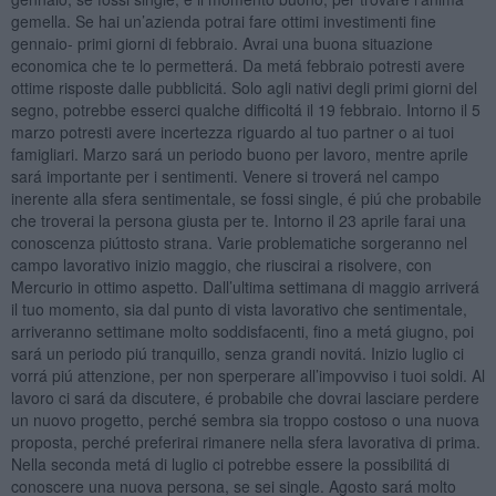
gemella. Se hai un’azienda potrai fare ottimi investimenti fine
gennaio- primi giorni di febbraio. Avrai una buona situazione
economica che te lo permetterá. Da metá febbraio potresti avere
ottime risposte dalle pubblicitá. Solo agli nativi degli primi giorni del
segno, potrebbe esserci qualche difficoltá il 19 febbraio. Intorno il 5
marzo potresti avere incertezza riguardo al tuo partner o ai tuoi
famigliari. Marzo sará un periodo buono per lavoro, mentre aprile
sará importante per i sentimenti. Venere si troverá nel campo
inerente alla sfera sentimentale, se fossi single, é piú che probabile
che troverai la persona giusta per te. Intorno il 23 aprile farai una
conoscenza piúttosto strana. Varie problematiche sorgeranno nel
campo lavorativo inizio maggio, che riuscirai a risolvere, con
Mercurio in ottimo aspetto. Dall’ultima settimana di maggio arriverá
il tuo momento, sia dal punto di vista lavorativo che sentimentale,
arriveranno settimane molto soddisfacenti, fino a metá giugno, poi
sará un periodo piú tranquillo, senza grandi novitá. Inizio luglio ci
vorrá piú attenzione, per non sperperare all’impovviso i tuoi soldi. Al
lavoro ci sará da discutere, é probabile che dovrai lasciare perdere
un nuovo progetto, perché sembra sia troppo costoso o una nuova
proposta, perché preferirai rimanere nella sfera lavorativa di prima.
Nella seconda metá di luglio ci potrebbe essere la possibilitá di
conoscere una nuova persona, se sei single. Agosto sará molto