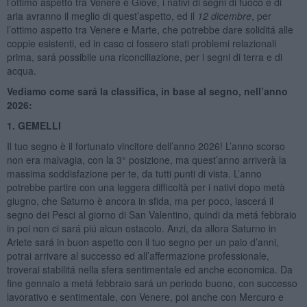
l’ottimo aspetto tra Venere e Giove, i nativi di segni di fuoco e di
aria avranno il meglio di quest’aspetto, ed il
12 dicembre
, per
l’ottimo aspetto tra Venere e Marte, che potrebbe dare soliditá alle
coppie esistenti, ed in caso ci fossero stati problemi relazionali
prima, sará possibile una riconciliazione, per i segni di terra e di
acqua.
Vediamo come sará la classifica, in base al segno, nell’anno
2026:
1. GEMELLI
Il tuo segno è il fortunato vincitore dell’anno 2026! L’anno scorso
non era malvagia, con la 3° posizione, ma quest’anno arriverà la
massima soddisfazione per te, da tutti punti di vista. L’anno
potrebbe partire con una leggera difficoltà per i nativi dopo metà
giugno, che Saturno è ancora in sfida, ma per poco, lascerá il
segno dei Pesci al giorno di San Valentino, quindi da metá febbraio
in poi non ci sará piú alcun ostacolo. Anzi, da allora Saturno in
Ariete sará in buon aspetto con il tuo segno per un paio d’anni,
potrai arrivare al successo ed all’affermazione professionale,
troverai stabilitá nella sfera sentimentale ed anche economica. Da
fine gennaio a metá febbraio sará un periodo buono, con successo
lavorativo e sentimentale, con Venere, poi anche con Mercuro e