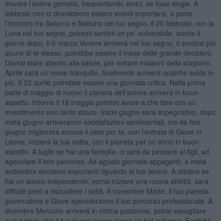
trovare l’anima gemella, frequentando amici, se fossi single. A
febbraio non ci dovrebbero essere eventi importanti, a parte
l’incontro tra Saturno e Nettuno nel tuo segno, il 20 febbraio, con la
Luna nel tuo segno, potresti sentirti un po’ vulnerabile, anche il
giorno dopo. Il 6 marzo Venere arriverá nel tuo segno, ti sentirai piú
sicuro di te stesso, potrebbe essere il mese delle grande decisioni.
Dovrai stare attento alla salute, per evitare malanni della stagione.
Aprile sará un mese tranquillo, finalmente arriverá qualche soldo in
piú. Il 22 aprile potrebbe essere una giornata critica. Nella prima
parte di maggio di nuovo il pianeta dell’amore arriverá in buon
aspetto. Intorno il 18 maggio potresti avere a che fare con un
investimento non tanto sicuro. Inizio giugno sará impegnativo, dopo
metá giugno arriveranno soddisfazioni sentimentali, ma da fine
giugno migliorerá ancora il cielo per te, con l’entrata di Giove in
Leone, inizierá la tua salita, con il pianeta per un anno in buon
aspetto. A luglio se hai una famiglia, ci sará da pensare ai figli, ad
agevolare il loro percorso. Ad agosto giornate appaganti, a metá
settembre decisioni importanti riguardo al tuo lavoro. A ottobre se
hai un lavoro indipendente, vorrai iniziare una nuova attivitá, sará
difficile peró a riscuoitere i soldi. A novembre Marte, il tuo pianeta
governatore e Giove agevoleranno il tuo percorso professionale. A
dicembre Mercurio arriverá in ottima posizione, potrai escogitare
nuovi piani, che il tuo lavoro possa avere un bel sviluppo. Festivitá