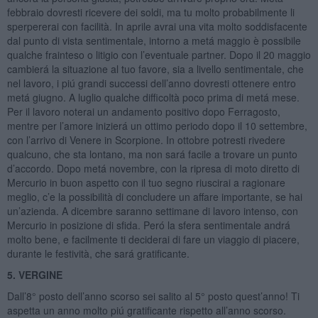
febbraio dovresti ricevere dei soldi, ma tu molto probabilmente li
sperpererai con facilità. In aprile avrai una vita molto soddisfacente
dal punto di vista sentimentale, intorno a metá maggio è possibile
qualche frainteso o litigio con l’eventuale partner. Dopo il 20 maggio
cambierá la situazione al tuo favore, sia a livello sentimentale, che
nel lavoro, i piú grandi successi dell’anno dovresti ottenere entro
metá giugno. A luglio qualche difficoltà poco prima di metá mese.
Per il lavoro noterai un andamento positivo dopo Ferragosto,
mentre per l’amore inizierá un ottimo periodo dopo il 10 settembre,
con l’arrivo di Venere in Scorpione. In ottobre potresti rivedere
qualcuno, che sta lontano, ma non sará facile a trovare un punto
d’accordo. Dopo metá novembre, con la ripresa di moto diretto di
Mercurio in buon aspetto con il tuo segno riuscirai a ragionare
meglio, c’e la possibilità di concludere un affare importante, se hai
un’azienda. A dicembre saranno settimane di lavoro intenso, con
Mercurio in posizione di sfida. Peró la sfera sentimentale andrá
molto bene, e facilmente ti deciderai di fare un viaggio di piacere,
durante le festività, che sará gratificante.
5. VERGINE
Dall’8° posto dell’anno scorso sei salito al 5° posto quest’anno! Ti
aspetta un anno molto piú gratificante rispetto all’anno scorso.