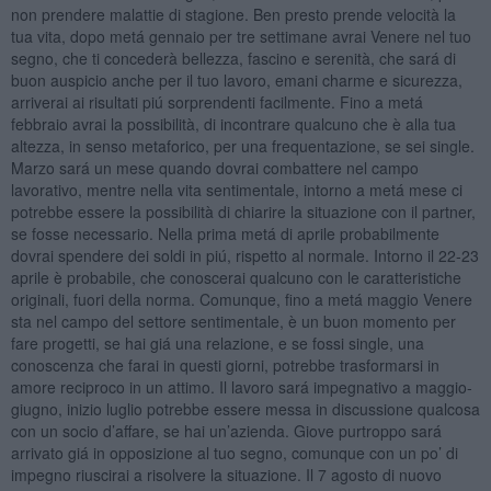
non prendere malattie di stagione. Ben presto prende velocità la
tua vita, dopo metá gennaio per tre settimane avrai Venere nel tuo
segno, che ti concederà bellezza, fascino e serenità, che sará di
buon auspicio anche per il tuo lavoro, emani charme e sicurezza,
arriverai ai risultati piú sorprendenti facilmente. Fino a metá
febbraio avrai la possibilità, di incontrare qualcuno che è alla tua
altezza, in senso metaforico, per una frequentazione, se sei single.
Marzo sará un mese quando dovrai combattere nel campo
lavorativo, mentre nella vita sentimentale, intorno a metá mese ci
potrebbe essere la possibilità di chiarire la situazione con il partner,
se fosse necessario. Nella prima metá di aprile probabilmente
dovrai spendere dei soldi in piú, rispetto al normale. Intorno il 22-23
aprile è probabile, che conoscerai qualcuno con le caratteristiche
originali, fuori della norma. Comunque, fino a metá maggio Venere
sta nel campo del settore sentimentale, è un buon momento per
fare progetti, se hai giá una relazione, e se fossi single, una
conoscenza che farai in questi giorni, potrebbe trasformarsi in
amore reciproco in un attimo. Il lavoro sará impegnativo a maggio-
giugno, inizio luglio potrebbe essere messa in discussione qualcosa
con un socio d’affare, se hai un’azienda. Giove purtroppo sará
arrivato giá in opposizione al tuo segno, comunque con un po’ di
impegno riuscirai a risolvere la situazione. Il 7 agosto di nuovo