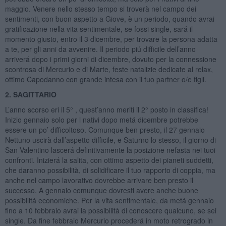
maggio. Venere nello stesso tempo si troverà nel campo dei
sentimenti, con buon aspetto a Giove, è un periodo, quando avrai
gratificazione nella vita sentimentale, se fossi single, sará il
momento giusto, entro il 3 dicembre, per trovare la persona adatta
a te, per gli anni da avvenire. Il periodo piú difficile dell’anno
arriverá dopo i primi giorni di dicembre, dovuto per la connessione
scontrosa di Mercurio e di Marte, feste natalizie dedicate al relax,
ottimo Capodanno con grande intesa con il tuo partner o/e figli.
2. SAGITTARIO
L’anno scorso eri il 5° , quest’anno meriti il 2° posto in classifica!
Inizio gennaio solo per i nativi dopo metá dicembre potrebbe
essere un po’ difficoltoso. Comunque ben presto, il 27 gennaio
Nettuno uscirà dall’aspetto difficile, e Saturno lo stesso, il giorno di
San Valentino lascerá definitivamente la posizione nefasta nei tuoi
confronti. Inizierá la salita, con ottimo aspetto dei pianeti suddetti,
che daranno possibilità, di solidificare il tuo rapporto di coppia, ma
anche nel campo lavorativo dovrebbe arrivare ben presto il
successo. A gennaio comunque dovresti avere anche buone
possibilitá economiche. Per la vita sentimentale, da metá gennaio
fino a 10 febbraio avrai la possibilità di conoscere qualcuno, se sei
single. Da fine febbraio Mercurio procederá in moto retrogrado in