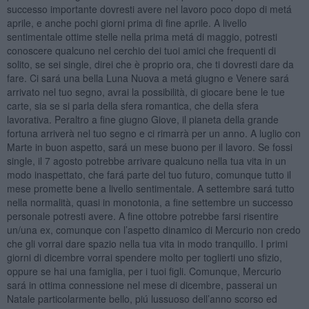
successo importante dovresti avere nel lavoro poco dopo di metá
aprile, e anche pochi giorni prima di fine aprile. A livello
sentimentale ottime stelle nella prima metá di maggio, potresti
conoscere qualcuno nel cerchio dei tuoi amici che frequenti di
solito, se sei single, direi che è proprio ora, che ti dovresti dare da
fare. Ci sará una bella Luna Nuova a metá giugno e Venere sará
arrivato nel tuo segno, avrai la possibilità, di giocare bene le tue
carte, sia se si parla della sfera romantica, che della sfera
lavorativa. Peraltro a fine giugno Giove, il pianeta della grande
fortuna arriverà nel tuo segno e ci rimarrà per un anno. A luglio con
Marte in buon aspetto, sará un mese buono per il lavoro. Se fossi
single, il 7 agosto potrebbe arrivare qualcuno nella tua vita in un
modo inaspettato, che fará parte del tuo futuro, comunque tutto il
mese promette bene a livello sentimentale. A settembre sará tutto
nella normalità, quasi in monotonia, a fine settembre un successo
personale potresti avere. A fine ottobre potrebbe farsi risentire
un/una ex, comunque con l’aspetto dinamico di Mercurio non credo
che gli vorrai dare spazio nella tua vita in modo tranquillo. I primi
giorni di dicembre vorrai spendere molto per toglierti uno sfizio,
oppure se hai una famiglia, per i tuoi figli. Comunque, Mercurio
sará in ottima connessione nel mese di dicembre, passerai un
Natale particolarmente bello, piú lussuoso dell’anno scorso ed