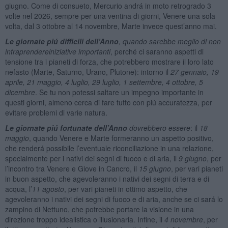
giugno. Come di consueto, Mercurio andrá in moto retrogrado 3
volte nel 2026, sempre per una ventina di giorni, Venere una sola
volta, dal 3 ottobre al 14 novembre, Marte invece quest’anno mai.
Le giornate piú difficili dell’Anno
, quando sarebbe meglio di non
intraprendereiniziative importanti
, perché ci saranno aspetti di
tensione tra i pianeti di forza, che potrebbero mostrare il loro lato
nefasto (Marte, Saturno, Urano, Plutone): intorno il
27 gennaio, 19
aprile, 21
maggio, 4 luglio, 29 luglio, 1 settembre, 4 ottobre, 5
dicembre
. Se tu non potessi saltare un impegno importante in
questi giorni, almeno cerca di fare tutto con piú accuratezza, per
evitare problemi di varie natura.
Le giornate piú fortunate dell’Anno
dovrebbero essere
: il
18
maggio
, quando Venere e Marte formeranno un aspetto positivo,
che renderá possibile l’eventuale riconciliazione in una relazione,
specialmente per i nativi dei segni di fuoco e di aria, il
9 giugno
, per
l’incontro tra Venere e Giove in Cancro, il
15 giugno
, per vari pianeti
in buon aspetto, che agevoleranno i nativi dei segni di terra e di
acqua, l’
11 agosto
, per vari pianeti in ottimo aspetto, che
agevoleranno i nativi dei segni di fuoco e di aria, anche se ci sará lo
zampino di Nettuno, che potrebbe portare la visione in una
direzione troppo idealistica o illusionaria. Infine, il
4 novembre
, per