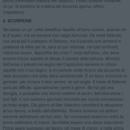
potrai pretendere stabilitá nel rapporto. Feste natalizie tranquille,
un po’ di tensione la mattina del secondo giorno, ottimo
Capodanno.
8. SCORPIONE
Sei sceso un po’ nella classifica rispetto all’anno scorso, quando eri
al 2°posto, ma sei sempre trai i segni fortunati. Da metá febbraio
non avrai piú il sostegno di Saturno, ma il pianeta non arriverá in
posizone di sfida per te, sará un po’ neutrale, nei tuoi confronti,
nell’anno nuovo. Approfitta dei primi 7 mesi dell’anno, che avrai
ancora il buon aspetto di Giove, il pianeta della fortuna. All’inizio
dell’anno 4 pianeti nel segno del Capricorno saranno in ottimo
aspetto con il tuo segno, é un periodo molto buono sia da punto di
vista lavorativo che della sfera sentimentale. É un buon momento in
gennaio, per trovare il vero amore, se sei single. Il mese di febbraio
sará piú difficile, specialmente i primi 8 giorni. Se hai giá una
famiglia, é probabile che dovrai mettere al centro dell’attenzione i
tuoi figli, e non saranno giornate fortunate per nuove conoscenze,
se fossi single. Dal giorno di San Valentino cambierá la situazione
al tuo favore, a livello dell’affettivitá, Venere arriverá nel settore
inerente dell’amore nel tuo cielo. Se conoscessi qualunco entro la
prima settimana di marzo, dovrebbe essere una storia importante.
Potrai avere successo nel lavoro nel mese di marzo, e nella prima