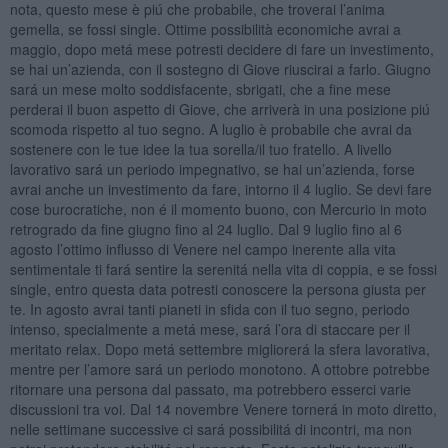
nota, questo mese è piú che probabile, che troverai l’anima
gemella, se fossi single. Ottime possibilità economiche avrai a
maggio, dopo metá mese potresti decidere di fare un investimento,
se hai un’azienda, con il sostegno di Giove riuscirai a farlo. Giugno
sará un mese molto soddisfacente, sbrigati, che a fine mese
perderai il buon aspetto di Giove, che arriverà in una posizione piú
scomoda rispetto al tuo segno. A luglio è probabile che avrai da
sostenere con le tue idee la tua sorella/il tuo fratello. A livello
lavorativo sará un periodo impegnativo, se hai un’azienda, forse
avrai anche un investimento da fare, intorno il 4 luglio. Se devi fare
cose burocratiche, non é il momento buono, con Mercurio in moto
retrogrado da fine giugno fino al 24 luglio. Dal 9 luglio fino al 6
agosto l’ottimo influsso di Venere nel campo inerente alla vita
sentimentale ti fará sentire la serenitá nella vita di coppia, e se fossi
single, entro questa data potresti conoscere la persona giusta per
te. In agosto avrai tanti pianeti in sfida con il tuo segno, periodo
intenso, specialmente a metá mese, sará l’ora di staccare per il
meritato relax. Dopo metá settembre migliorerá la sfera lavorativa,
mentre per l’amore sará un periodo monotono. A ottobre potrebbe
ritornare una persona dal passato, ma potrebbero esserci varie
discussioni tra voi. Dal 14 novembre Venere tornerá in moto diretto,
nelle settimane successive ci sará possibilitá di incontri, ma non