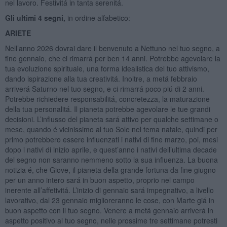
nel lavoro. Festivitá in tanta serenitá.
Gli ultimi 4 segni,
in ordine alfabetico:
ARIETE
Nell’anno 2026 dovrai dare il benvenuto a Nettuno nel tuo segno, a
fine gennaio, che ci rimarrá per ben 14 anni. Potrebbe agevolare la
tua evoluzione spirituale, una forma idealistica del tuo attivismo,
dando ispirazione alla tua creativitá. Inoltre, a metá febbraio
arriverá Saturno nel tuo segno, e ci rimarrá poco piú di 2 anni.
Potrebbe richiedere responsabilitá, concretezza, la maturazione
della tua personalitá. Il pianeta potrebbe agevolare le tue grandi
decisioni. L’influsso del pianeta sará attivo per qualche settimane o
mese, quando é vicinissimo al tuo Sole nel tema natale, quindi per
primo potrebbero essere influenzati i nativi di fine marzo, poi, mesi
dopo i nativi di inizio aprile, e quest’anno i nativi dell’ultima decade
del segno non saranno nemmeno sotto la sua influenza. La buona
notizia é, che Giove, il pianeta della grande fortuna da fine giugno
per un anno intero sará in buon aspetto, proprio nel campo
inerente all’affetivitá. L’inizio di gennaio sará impegnativo, a livello
lavorativo, dal 23 gennaio miglioreranno le cose, con Marte giá in
buon aspetto con il tuo segno. Venere a metá gennaio arriverá in
aspetto positivo al tuo segno, nelle prossime tre settimane potresti