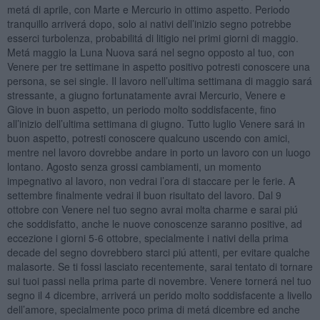
metá di aprile, con Marte e Mercurio in ottimo aspetto. Periodo
tranquillo arriverá dopo, solo ai nativi dell’inizio segno potrebbe
esserci turbolenza, probabilitá di litigio nei primi giorni di maggio.
Metá maggio la Luna Nuova sará nel segno opposto al tuo, con
Venere per tre settimane in aspetto positivo potresti conoscere una
persona, se sei single. Il lavoro nell’ultima settimana di maggio sará
stressante, a giugno fortunatamente avrai Mercurio, Venere e
Giove in buon aspetto, un periodo molto soddisfacente, fino
all’inizio dell’ultima settimana di giugno. Tutto luglio Venere sará in
buon aspetto, potresti conoscere qualcuno uscendo con amici,
mentre nel lavoro dovrebbe andare in porto un lavoro con un luogo
lontano. Agosto senza grossi cambiamenti, un momento
impegnativo al lavoro, non vedrai l’ora di staccare per le ferie. A
settembre finalmente vedrai il buon risultato del lavoro. Dal 9
ottobre con Venere nel tuo segno avrai molta charme e sarai piú
che soddisfatto, anche le nuove conoscenze saranno positive, ad
eccezione i giorni 5-6 ottobre, specialmente i nativi della prima
decade del segno dovrebbero starci piú attenti, per evitare qualche
malasorte. Se ti fossi lasciato recentemente, sarai tentato di tornare
sui tuoi passi nella prima parte di novembre. Venere tornerá nel tuo
segno il 4 dicembre, arriverá un perido molto soddisfacente a livello
dell’amore, specialmente poco prima di metá dicembre ed anche