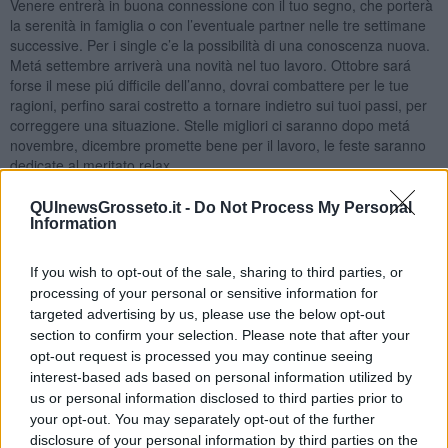
Venere entrerà in buona connessione con il tuo segno, che porterà
la serenità in famiglia o con l’eventuale partner nelle tre settimane
successive. Per i single c’e la possibilità di una conoscenza nuova.
Metá settembre arriverà una novità nel tuo lavoro. Ottobre sará
forse il mese piú difficile dell’anno, dovrai combattere per le tue
ragioni, perfino sarai costretto a tornare indietro sui tuoi passi, per
correggere una situazione. Stelle migliori ci saranno dopo metá
novembre, dicembre promette bene per il lavoro, le feste saranno
dedicate al meritato relax.
QUInewsGrosseto.it -
Do Not Process My Personal
Information
If you wish to opt-out of the sale, sharing to third parties, or
processing of your personal or sensitive information for
targeted advertising by us, please use the below opt-out
section to confirm your selection. Please note that after your
opt-out request is processed you may continue seeing
interest-based ads based on personal information utilized by
us or personal information disclosed to third parties prior to
your opt-out. You may separately opt-out of the further
disclosure of your personal information by third parties on the