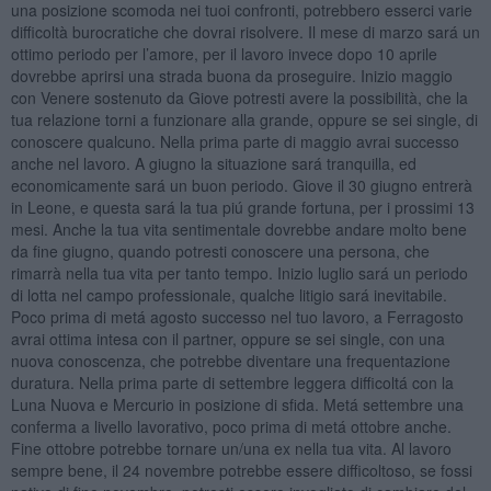
una posizione scomoda nei tuoi confronti, potrebbero esserci varie
difficoltà burocratiche che dovrai risolvere. Il mese di marzo sará un
ottimo periodo per l’amore, per il lavoro invece dopo 10 aprile
dovrebbe aprirsi una strada buona da proseguire. Inizio maggio
con Venere sostenuto da Giove potresti avere la possibilità, che la
tua relazione torni a funzionare alla grande, oppure se sei single, di
conoscere qualcuno. Nella prima parte di maggio avrai successo
anche nel lavoro. A giugno la situazione sará tranquilla, ed
economicamente sará un buon periodo. Giove il 30 giugno entrerà
in Leone, e questa sará la tua piú grande fortuna, per i prossimi 13
mesi. Anche la tua vita sentimentale dovrebbe andare molto bene
da fine giugno, quando potresti conoscere una persona, che
rimarrà nella tua vita per tanto tempo. Inizio luglio sará un periodo
di lotta nel campo professionale, qualche litigio sará inevitabile.
Poco prima di metá agosto successo nel tuo lavoro, a Ferragosto
avrai ottima intesa con il partner, oppure se sei single, con una
nuova conoscenza, che potrebbe diventare una frequentazione
duratura. Nella prima parte di settembre leggera difficoltá con la
Luna Nuova e Mercurio in posizione di sfida. Metá settembre una
conferma a livello lavorativo, poco prima di metá ottobre anche.
Fine ottobre potrebbe tornare un/una ex nella tua vita. Al lavoro
sempre bene, il 24 novembre potrebbe essere difficoltoso, se fossi