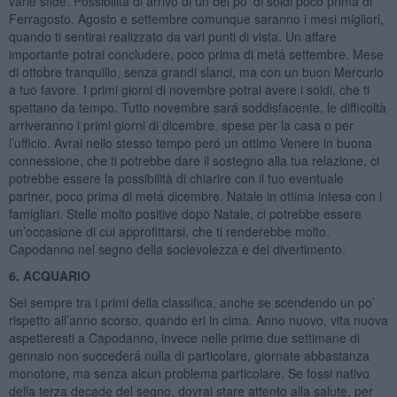
varie sfide. Possibilitá di arrivo di un bel po’ di soldi poco prima di
Ferragosto. Agosto e settembre comunque saranno i mesi migliori,
quando ti sentirai realizzato da vari punti di vista. Un affare
importante potrai concludere, poco prima di metá settembre. Mese
di ottobre tranquillo, senza grandi slanci, ma con un buon Mercurio
a tuo favore. I primi giorni di novembre potrai avere i soldi, che ti
spettano da tempo. Tutto novembre sará soddisfacente, le difficoltà
arriveranno i primi giorni di dicembre, spese per la casa o per
l’ufficio. Avrai nello stesso tempo peró un ottimo Venere in buona
connessione, che ti potrebbe dare il sostegno alla tua relazione, ci
potrebbe essere la possibilità di chiarire con il tuo eventuale
partner, poco prima di metá dicembre. Natale in ottima intesa con i
famigliari. Stelle molto positive dopo Natale, ci potrebbe essere
un’occasione di cui approfittarsi, che ti renderebbe molto.
Capodanno nel segno della socievolezza e del divertimento.
6. ACQUARIO
Sei sempre tra i primi della classifica, anche se scendendo un po’
rispetto all’anno scorso, quando eri in cima. Anno nuovo, vita nuova
aspetteresti a Capodanno, invece nelle prime due settimane di
gennaio non succederá nulla di particolare, giornate abbastanza
monotone, ma senza alcun problema particolare. Se fossi nativo
della terza decade del segno, dovrai stare attento alla salute, per