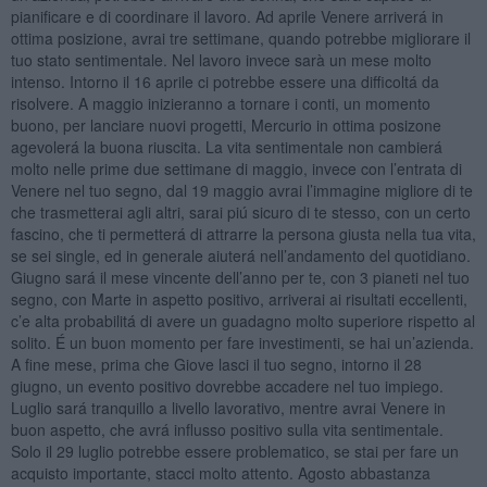
pianificare e di coordinare il lavoro. Ad aprile Venere arriverá in
ottima posizione, avrai tre settimane, quando potrebbe migliorare il
tuo stato sentimentale. Nel lavoro invece sarà un mese molto
intenso. Intorno il 16 aprile ci potrebbe essere una difficoltá da
risolvere. A maggio inizieranno a tornare i conti, un momento
buono, per lanciare nuovi progetti, Mercurio in ottima posizone
agevolerá la buona riuscita. La vita sentimentale non cambierá
molto nelle prime due settimane di maggio, invece con l’entrata di
Venere nel tuo segno, dal 19 maggio avrai l’immagine migliore di te
che trasmetterai agli altri, sarai piú sicuro di te stesso, con un certo
fascino, che ti permetterá di attrarre la persona giusta nella tua vita,
se sei single, ed in generale aiuterá nell’andamento del quotidiano.
Giugno sará il mese vincente dell’anno per te, con 3 pianeti nel tuo
segno, con Marte in aspetto positivo, arriverai ai risultati eccellenti,
c’e alta probabilitá di avere un guadagno molto superiore rispetto al
solito. É un buon momento per fare investimenti, se hai un’azienda.
A fine mese, prima che Giove lasci il tuo segno, intorno il 28
giugno, un evento positivo dovrebbe accadere nel tuo impiego.
Luglio sará tranquillo a livello lavorativo, mentre avrai Venere in
buon aspetto, che avrá influsso positivo sulla vita sentimentale.
Solo il 29 luglio potrebbe essere problematico, se stai per fare un
acquisto importante, stacci molto attento. Agosto abbastanza