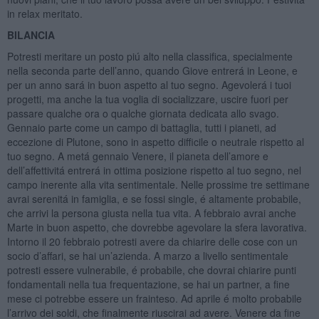
in relax meritato.
BILANCIA
Potresti meritare un posto piú alto nella classifica, specialmente
nella seconda parte dell’anno, quando Giove entrerá in Leone, e
per un anno sará in buon aspetto al tuo segno. Agevolerá i tuoi
progetti, ma anche la tua voglia di socializzare, uscire fuori per
passare qualche ora o qualche giornata dedicata allo svago.
Gennaio parte come un campo di battaglia, tutti i pianeti, ad
eccezione di Plutone, sono in aspetto difficile o neutrale rispetto al
tuo segno. A metá gennaio Venere, il pianeta dell’amore e
dell’affettivitá entrerá in ottima posizione rispetto al tuo segno, nel
campo inerente alla vita sentimentale. Nelle prossime tre settimane
avrai serenitá in famiglia, e se fossi single, é altamente probabile,
che arrivi la persona giusta nella tua vita. A febbraio avrai anche
Marte in buon aspetto, che dovrebbe agevolare la sfera lavorativa.
Intorno il 20 febbraio potresti avere da chiarire delle cose con un
socio d’affari, se hai un’azienda. A marzo a livello sentimentale
potresti essere vulnerabile, é probabile, che dovrai chiarire punti
fondamentali nella tua frequentazione, se hai un partner, a fine
mese ci potrebbe essere un frainteso. Ad aprile é molto probabile
l’arrivo dei soldi, che finalmente riuscirai ad avere. Venere da fine