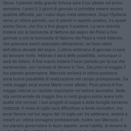
Giove, il pianeta della grande fortuna sará il tuo alleato nel primo
semestre. I primi 2-3 giorni di gennaio ci potrebbe essere ancora
qualche difficoltà, per i nativi dopo metá settembre. Dopo l’Epifania
verrá un ottimo periodo, con 6 pianeti in aspetto positivo, tra questi
anche Giove, che fino a fine giugno ti sostiene. La vera rivincitá
inizierà con la fuoriuscita di Nettuno dal segno dei Pesci a fine
gennaio e con la fuoriuscita di Saturno dai Pesci a metá febbraio,
che potevano averti ostacolato ultimamente, se fossi nativo
dell’ultima decade del segno. L’ultima settimana di gennaio ci sará
da lavorare molto, febbraio ti dará delle possibilità, comunque ci
sará da lottare. A fine marzo inizierá il buon periodo per la tua vita
sentimentale, con l’entrata di Venere in Toro. Dai primi di maggio il
tuo pianeta governatore, Mercurio arriverà in ottima posizione,
avrai buone possibilità di realizzazione nel campo professionale. Da
metá maggio avrai anche Marte come alleato. Poco prima di fine
maggio otterrai un risultato importante nel settore lavorativo. Nella
vita sentimentale da maggio fino a metá giugno potrai avere tutto
quello che vorresti, i tuoi progetti di coppia e della famiglia verranno
realizzati. Il mese di luglio sará difficoltoso a livello lavorativo, ma
avrai Venere nel tuo segno dal 10 luglio per tre settimane, aiuterà a
crearti un’ ottima immagine professionale, inoltre con Mercurio, il
tuo pianeta governatore in buon aspetto, avrai l’abilitá, di vincere le