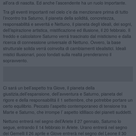
all’ora di nascita. Ed anche l’ascendente ha un ruolo importante.
Tra gli eventi importanti nel cielo c’e da menzionare prima di tutto
l’incontro tra Saturno, il pianeta della soliditá, concretezza,
responsabilitá e severitá e Nettuno, il pianeta degli ideali, dei sogni,
dell’ispirazione artistica, mistificazione ed illusione, il 20 febbraio. Il
freddo e calcolatore Saturno verrá trascinato dal misticismo e dalla
ricerca di connessione universale di Nettuno. Ovvero, la base
strutturale solida verrá coinvolta di cambiamenti idealistici. Ideali
mistici illusionari, poco fondati sulla realtá prenderanno il
sopravvento.
Ci sará un bell’aspetto tra Giove, il pianeta della
giustizia,dell’espansione, dell’avventura e Saturno, pianeta del
rigore e della responsabilitá il 1 settembre, che potrebbe portare un
certo equilibrio. Peccato l’aspetto contemporaneo di tensione tra
Marte e Saturno, che irrompe l’ aspetto idilliaco dei pianeti suddetti.
Nettuno entrerá nel segno dell’Ariete il 27 gennaio, Saturno lo
segue, entrando il 14 febbraio in Ariete. Urano entrerá nel segno
dei Gemelli il 26 aprile e Giove entrerà nel segno del Leone il 30