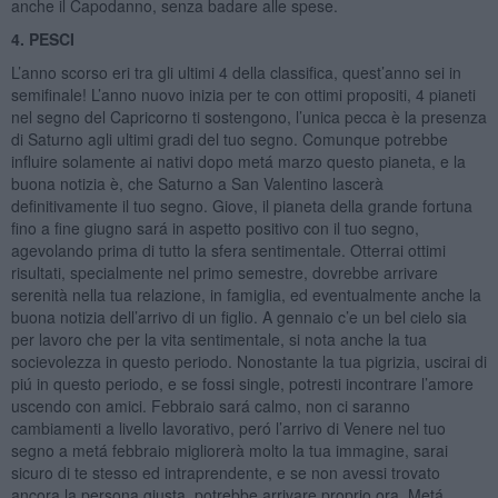
anche il Capodanno, senza badare alle spese.
4. PESCI
L’anno scorso eri tra gli ultimi 4 della classifica, quest’anno sei in
semifinale! L’anno nuovo inizia per te con ottimi propositi, 4 pianeti
nel segno del Capricorno ti sostengono, l’unica pecca è la presenza
di Saturno agli ultimi gradi del tuo segno. Comunque potrebbe
influire solamente ai nativi dopo metá marzo questo pianeta, e la
buona notizia è, che Saturno a San Valentino lascerà
definitivamente il tuo segno. Giove, il pianeta della grande fortuna
fino a fine giugno sará in aspetto positivo con il tuo segno,
agevolando prima di tutto la sfera sentimentale. Otterrai ottimi
risultati, specialmente nel primo semestre, dovrebbe arrivare
serenità nella tua relazione, in famiglia, ed eventualmente anche la
buona notizia dell’arrivo di un figlio. A gennaio c’e un bel cielo sia
per lavoro che per la vita sentimentale, si nota anche la tua
socievolezza in questo periodo. Nonostante la tua pigrizia, uscirai di
piú in questo periodo, e se fossi single, potresti incontrare l’amore
uscendo con amici. Febbraio sará calmo, non ci saranno
cambiamenti a livello lavorativo, peró l’arrivo di Venere nel tuo
segno a metá febbraio migliorerà molto la tua immagine, sarai
sicuro di te stesso ed intraprendente, e se non avessi trovato
ancora la persona giusta, potrebbe arrivare proprio ora. Metá