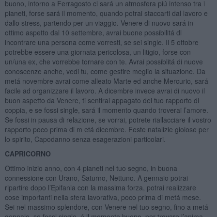
buono, intorno a Ferragosto ci sará un atmosfera piú intenso tra i
pianeti, forse sará il momento, quando potrai staccarti dal lavoro e
dallo stress, partendo per un viaggio. Venere di nuovo sará in
ottimo aspetto dal 10 settembre, avrai buone possibilitá di
incontrare una persona come vorresti, se sei single. Il 5 ottobre
potrebbe essere una giornata pericolosa, un litigio, forse con
un/una ex, che vorrebbe tornare con te. Avrai possiblitá di nuove
conoscenze anche, vedi tu, come gestire meglio la situazione. Da
metá novembre avrai come alleato Marte ed anche Mercurio, sará
facile ad organizzare il lavoro. A dicembre invece avrai di nuovo il
buon aspetto da Venere, ti sentirai appagato del tuo rapporto di
coppia, e se fossi single, sará il momento quando troverai l’amore.
Se fossi in pausa di relazione, se vorrai, potrete riallacciare il vostro
rapporto poco prima di m etá dicembre. Feste natalizie gioiose per
lo spirito, Capodanno senza esagerazioni particolari.
CAPRICORNO
Ottimo inizio anno, con 4 pianeti nel tuo segno, in buona
connessione con Urano, Saturno, Nettuno. A gennaio potrai
ripartire dopo l’Epifania con la massima forza, potrai realizzare
cose importanti nella sfera lavorativa, poco prima di metá mese.
Sei nel massimo splendore, con Venere nel tuo segno, fino a metá
gennaio, se fossi single, é il momento buono, per trovare l’anima