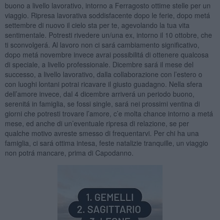
buono a livello lavorativo, intorno a Ferragosto ottime stelle per un
viaggio. Ripresa lavorativa soddisfacente dopo le ferie, dopo metá
settembre di nuovo il cielo sta per te, agevolando la tua vita
sentimentale. Potresti rivedere un/una ex, intorno il 10 ottobre, che
ti sconvolgerá. Al lavoro non ci sará cambiamento significativo,
dopo metá novembre invece avrai possibilitá di ottenere qualcosa
di speciale, a livello professionale. Dicembre sará il mese del
successo, a livello lavorativo, dalla collaborazione con l’estero o
con luoghi lontani potrai ricavare il giusto guadagno. Nella sfera
dell’amore invece, dal 4 dicembre arriverá un periodo buono,
serenitá in famiglia, se fossi single, sará nei prossimi ventina di
giorni che potresti trovare l’amore, c’e molta chance intorno a metá
mese, ed anche di un’eventuale ripresa di relazione, se per
qualche motivo avreste smesso di frequentarvi. Per chi ha una
famiglia, ci sará ottima intesa, feste natalizie tranquille, un viaggio
non potrá mancare, prima di Capodanno.