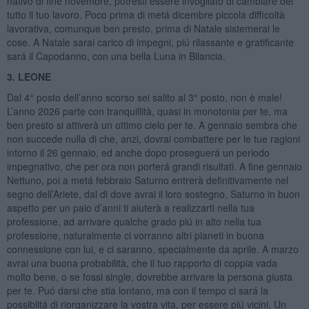
nativo di fine novembre, potresti essere invogliato di cambiare del
tutto il tuo lavoro. Poco prima di metá dicembre piccola difficoltà
lavorativa, comunque ben presto, prima di Natale sistemerai le
cose. A Natale sarai carico di impegni, piú rilassante e gratificante
sará il Capodanno, con una bella Luna in Bilancia.
3. LEONE
Dal 4° posto dell’anno scorso sei salito al 3° posto, non è male!
L’anno 2026 parte con tranquillità, quasi in monotonia per te, ma
ben presto si attiverà un ottimo cielo per te. A gennaio sembra che
non succede nulla di che, anzi, dovrai combattere per le tue ragioni
intorno il 26 gennaio, ed anche dopo proseguerá un periodo
impegnativo, che per ora non porterá grandi risultati. A fine gennaio
Nettuno, poi a metá febbraio Saturno entrerà definitivamente nel
segno dell’Ariete, dal di dove avrai il loro sostegno, Saturno in buon
aspetto per un paio d’anni ti aiuterà a realizzarti nella tua
professione, ad arrivare qualche grado piú in alto nella tua
professione, naturalmente ci vorranno altri pianeti in buona
connessione con lui, e ci saranno, specialmente da aprile. A marzo
avrai una buona probabilità, che il tuo rapporto di coppia vada
molto bene, o se fossi single, dovrebbe arrivare la persona giusta
per te. Puó darsi che stia lontano, ma con il tempo ci sará la
possiblitá di riorganizzare la vostra vita, per essere piú vicini. Un