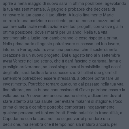
aprile a metá maggio di nuovo sará in ottima posizione, agevolando
la tua vita sentimentale. A giugno é probabile che deciderai di
rinnovare la tua casa o il tuo ufficio. A luglio finalmente Marte
entrerá in una posizione eccellente, per un mese e mezzo potrai
contare sulla facile realizzazione dei tuoi progetti, con Giove giá in
ottima posizione, dove rimarrá per un anno. Nella tua vita
sentimentale a luglio non cambieranno le cose rispetto a prima.
Nella prima parte di agosto potrai avere successo nel tuo lavoro,
intorno a Ferragosto troverai una persona, che ti sosterrá nella
creazione di un nuovo progetto. Dal 6 agosto fino al 9 settembre
avrai Venere nel tuo segno, che ti dará fascino e carisma, fama e
prestigio arriveranno, se fossi single, sarai irresistibile negli occhi
degli altri, sará facile a fare conoscenze. Gli ultimi due giorni di
settembre potrebbero essere stressanti, a ottobre potrai fare un
investimento. Potrebbe tornare qualcuno dal passato nella tua vita
fine ottobre, con la buona connessione di Giove potrebbe essere la
volta buona. A novembre ancora buone stelle, a dicembre dovrai
stare attento alla tua salute, per evitare malanni di stagione. Poco
prima di metá dicembre potrebbe comportarsi negativamente
qualche persona nei tuoi confronti. Feste natalizie in tranquillitá, a
Capodanno con la Luna nel tuo segno vorrai prendere una
decisione, ma sembra che il tempo non sia maturo ancora, per