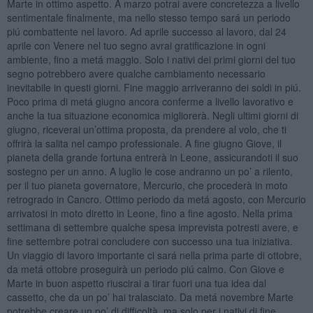
Marte in ottimo aspetto. A marzo potrai avere concretezza a livello
sentimentale finalmente, ma nello stesso tempo sará un periodo
piú combattente nel lavoro. Ad aprile successo al lavoro, dal 24
aprile con Venere nel tuo segno avrai gratificazione in ogni
ambiente, fino a metá maggio. Solo i nativi dei primi giorni del tuo
segno potrebbero avere qualche cambiamento necessario
inevitabile in questi giorni. Fine maggio arriveranno dei soldi in piú.
Poco prima di metá giugno ancora conferme a livello lavorativo e
anche la tua situazione economica migliorerà. Negli ultimi giorni di
giugno, riceverai un’ottima proposta, da prendere al volo, che ti
offrirà la salita nel campo professionale. A fine giugno Giove, il
pianeta della grande fortuna entrerà in Leone, assicurandoti il suo
sostegno per un anno. A luglio le cose andranno un po’ a rilento,
per il tuo pianeta governatore, Mercurio, che procederà in moto
retrogrado in Cancro. Ottimo periodo da metá agosto, con Mercurio
arrivatosi in moto diretto in Leone, fino a fine agosto. Nella prima
settimana di settembre qualche spesa imprevista potresti avere, e
fine settembre potrai concludere con successo una tua iniziativa.
Un viaggio di lavoro importante ci sará nella prima parte di ottobre,
da metá ottobre proseguirà un periodo piú calmo. Con Giove e
Marte in buon aspetto riuscirai a tirar fuori una tua idea dal
cassetto, che da un po’ hai tralasciato. Da metá novembre Marte
potrebbe creare un po’ di difficoltà, ma solo per i nativi di fine