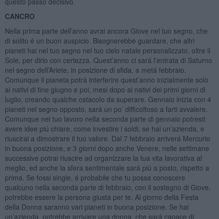
questo passo decisivo.
CANCRO
Nella prima parte dell’anno avrai ancora Giove nel tuo segno, che
di solito é un buon auspicio. Bisognerebbe guardare, che altri
pianeti hai nel tuo segno nel tuo cielo natale personalizzato, oltre il
Sole, per dirlo con certezza. Quest’anno ci sará l’entrata di Saturno
nel segno dell’Ariete, in posizione di sfida, a metá febbraio.
Comunque il pianeta potrá interferire quest’anno inizialmente solo
ai nativi di fine giugno e poi, mesi dopo ai nativi dei primi giorni di
luglio, creando qualche ostacolo da superare. Gennaio inizia con 4
pianeti nel segno opposto, sará un po’ difficoltoso a farti avvalere.
Comunque nel tuo lavoro nella seconda parte di gennaio potresti
avere idee piú chiare, come investire i soldi, se hai un’azienda, e
riuscirai a dimostrare il tuo valore. Dal 7 febbraio arriverá Mercurio
in buona posizione, e 3 giorni dopo anche Venere, nelle settimane
successive potrai riuscire ad organizzare la tua vita lavorativa al
meglio, ed anche la sfera sentimentale sará piú a posto, rispetto a
prima. Se fossi single, é probabile che tu possa conoscere
qualcuno nella seconda parte di febbraio, con il sostegno di Giove,
potrebbe essere la persona giusta per te. Al giorno della Festa
della Donna saranno vari pianeti in buona posizione. Se hai
un’azienda, potrebbe arrivare una donna, che sará capace di