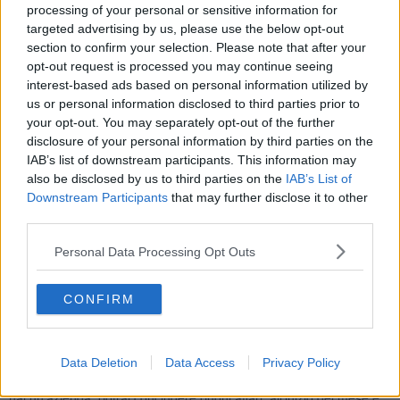
ostacolato nella tua vita ultimamente, troverá libero sfogo, su solide
processing of your personal or sensitive information for
basi, sulle quali sará possibile a costruire qualcosa di duraturo. I
targeted advertising by us, please use the below opt-out
nativi di ottobre sentiranno subito l’influsso positivo del pianeta, i
section to confirm your selection. Please note that after your
nativi di novembre tra settimane o mesi. A livello lavorativo, se stai
opt-out request is processed you may continue seeing
aspettando una risposta, dovrebbe arrivare all’inizio della seconda
interest-based ads based on personal information utilized by
settimana del mese, comunque entro metá mese. Il 25 marzo
us or personal information disclosed to third parties prior to
cambieranno segni due pianeti, Plutone, che entra in Acquario il 25
your opt-out. You may separately opt-out of the further
marzo, ti fará buttare tutto all’aria, forse un lavoro svolto finora, per
disclosure of your personal information by third parties on the
realizzarti in un nuovo ambiente lavorativo, che viene agevolato
IAB’s list of downstream participants. This information may
dall’entrata di Marte in Cancro lo stesso giorno, che sará in buon
also be disclosed by us to third parties on the
IAB’s List of
aspetto per due mesi. A livello della tua vita sentimentale, potresti
Downstream Participants
that may further disclose it to other
sentire la necessitá di concretizzare le cose, se hai giá una famiglia
third parties.
o una relazione. Per i nativi di ottobre c’e la probabilitá di litigio con
il partner nell’ultimo weekend del mese. Se sei single, avrai ottime
Personal Data Processing Opt Outs
occasioni di conoscere persone, piú chance, che sia la persona
giusta per te, l’avrai nel penultimo weekend del mese, il 24 e il 29
marzo.
CONFIRM
SAGITTARIO
Marzo inizia con la spettacolare congiunzione tra Venere e Giove
nel segno dell’Ariete, potrebbe arrivare una risposta nel campo
Data Deletion
Data Access
Privacy Policy
affettivo, che da tempo aspettavi. É un periodo positivo al lavoro, se
hai un’azienda, potrai concludere buoni affari, all’inizio del mese e