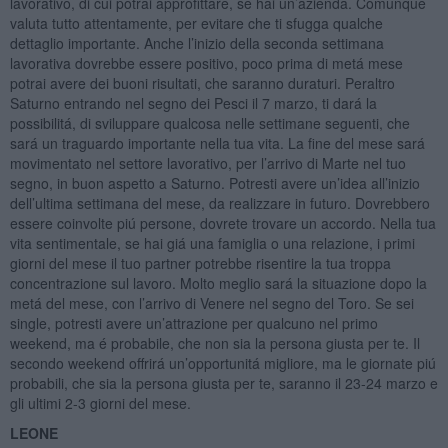
lavorativo, di cui potrai approfittare, se hai un’azienda. Comunque
valuta tutto attentamente, per evitare che ti sfugga qualche
dettaglio importante. Anche l’inizio della seconda settimana
lavorativa dovrebbe essere positivo, poco prima di metá mese
potrai avere dei buoni risultati, che saranno duraturi. Peraltro
Saturno entrando nel segno dei Pesci il 7 marzo, ti dará la
possibilitá, di sviluppare qualcosa nelle settimane seguenti, che
sará un traguardo importante nella tua vita. La fine del mese sará
movimentato nel settore lavorativo, per l’arrivo di Marte nel tuo
segno, in buon aspetto a Saturno. Potresti avere un’idea all’inizio
dell’ultima settimana del mese, da realizzare in futuro. Dovrebbero
essere coinvolte piú persone, dovrete trovare un accordo. Nella tua
vita sentimentale, se hai giá una famiglia o una relazione, i primi
giorni del mese il tuo partner potrebbe risentire la tua troppa
concentrazione sul lavoro. Molto meglio sará la situazione dopo la
metá del mese, con l’arrivo di Venere nel segno del Toro. Se sei
single, potresti avere un’attrazione per qualcuno nel primo
weekend, ma é probabile, che non sia la persona giusta per te. Il
secondo weekend offrirá un’opportunitá migliore, ma le giornate piú
probabili, che sia la persona giusta per te, saranno il 23-24 marzo e
gli ultimi 2-3 giorni del mese.
LEONE