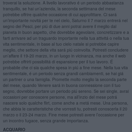
troverai la soluzione. A livello lavorativo é un periodo abbastanza
tranquillo, se hai un’azienda, la seconda settimana del mese
potrebbe offrire qualche occasione di cui approfittare. Ci sará
un’importante novitá per te nel cielo, Saturno il 7 marzo entrerá nel
segno dei Pesci, per piú di due anni potrai avere il meglio dal
pianeta in buon aspetto, che dovrebbe agevolare, concretizzare e a
farti arrivare ad un traguardo importante nella tua attivitá o nella tua
vita sentimentale, in base al tuo cielo natale si potrebbe capire
meglio, che settore della vita sará piú coinvolta. Potresti concludere
un’affare il 19-20 marzo, in un luogo in vicinanza, ma anche il web
potrebbe offrirti possibilitá di espansione per il tuo lavoro. É
probabile che ci sia qualche spesa in piú a fine mese. Nella tua vita
sentimentale, é un periodo senza grandi cambiamenti, se hai giá
un partner o una famiglia. Promette molto meglio la seconda parte
del mese, quando Venere sará in buona connessione con il tuo
segno, dovrebbe portare un periodo piú sereno. Se sei single, avrai
occasioni per conoscere persone, ma all’inzio del mese potrá
nascere solo qualche flirt, come anche a metá mese. Una persona,
che abbia le caratteristiche che vorresti tu, potresti conoscerla il 20
marzo o il 23-24 marzo. Fine mese potresti avere l’occasione per
un incontro fugace, senza grande importanza.
ACQUARIO