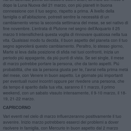
dopo la Luna Nuova del 21 marzo, con piú pianeti in buona
connessione con il tuo segno, rispetto a prima. A livello della
famiglia o all’abitazione, potresti sentire la necessitá di un
cambiamento verso la seconda settimana del mese, se sei nativo di
fine novembre. L’entrata di Plutone nel segno dell’Acquario il 25
marzo ti intensificherá questa voglia di rinnovare qualcosa nella tua
vita. Qualsiasi modo tu decida, il buon aspetto del pianeta con il tuo
segno agevolerá questo cambiamento. Peraltro, lo stesso giorno,
Marte si leva dalla posizione di sfida nei tuoi confronti, inizia un
periodo piú appagante, da piú punti di vista. Se sei single, il mese
di marzo potrebbe portare la persona, che da tanto aspetti. Piú
probabilitá, che sia la persona giusta per te, l’avrai nella prima metá
del mese, con Venere in buon aspetto. Le giornate piú importanti
per eventuali nuovi incontri oppure per rivedere una persona, che
da tempo é sparito dalla tua vita, saranno il 1 marzo, il primo
weekend, con un sabato vissuto intensamente, il 9-10 marzo, il 18-
19, 21-22 marzo.
CAPRICORNO
Vari eventi nel cielo di marzo influenzeranno positivamente il tuo
avvenire. Inizio marzo potrebbero esserci dei problemi a dover
risolvere in famiglia, con Mercurio in buon aspetto dal 2 marzo