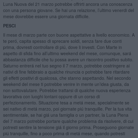
Luna Nuova del 21 marzo potrebbe offrirti ancora una conoscenza
con una persona giovane. Se hai una relazione, l’ultimo venerdi del
mese dovrebbe essere una giornata difficile.
PESCI
Il mese di marzo parte con buone aspettative a livello economico. A
te peró, capita spesso di sprecare soldi, senza fare due conti
prima, dovresti controllare di piú, dove li investi. Con Marte in
aspetto di sfida fino all’ultimo weekend del mese, comunque, sará
abbastanza difficile che tu possa avere un riscontro positivo subito.
Saturno entrerá nel tuo segno il 7 marzo, potrebbe costringere ai
nativi di fine febbraio a qualche rinuncia o potrebbe fare ritardare
gli effetti positivi di qualcosa, che stanno aspettando. Nel secondo
weekend del mese ti potrebbe venire in mente un’idea giusta, da
non sottovalutare. Potrebbe trattarsi di qualche nuova esperienza
lavorativa con luoghi lontani oppure di un corso di
perfezionamento. Situazione tesa a metá mese, specialmente se
sei nativo di metá marzo, poi giornate piú tranquille. Per la tua vita
sentimentale, se hai giá una famiglia o un partner, la Luna Piena
del 7 marzo potrebbe portare qualche problema da risolvere, di cui
potresti sentire la tensione giá il giorno prima. Proseguono giornate
piú tranquille, fino a poco prima di metá mese, quando potresti