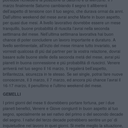
marzo finalmente Saturno cambiando il segno ti allibererá
dell’aspetto di tensione con il tuo segno, che durava ormai da anni.
Dall’ultimo weekend del mese avrai anche Marte in buon aspetto,
per quasi due mesi. A livello lavorativo dovrebbe essere un mese
tranquillo, buone probabilitá di riuscita l’avrai nella seconda
settimana del mese. Nell’ultima settimana lavorativa hai buon
chance di poter concludere un lavoro importante e duraturo. A
livello sentimentale, all’inzio del mese rimane tutto invariato, se
vorresti qualcosa di piú dal partner per la vostra relazione, dovrai
basare sulle buone stelle della seconda metá del mese, avrai piú
pianeti in buona connessione e piú probabilitá di riuscirci. Venere
arriverá nel tuo segno il 16 marzo, ti regalerá bell’aspetto,
brillantezza, sicurezza in te stesso. Se sei single, potrai fare nuove
conoscenze, il 3 marzo, il 7 marzo, ed ancora piú chance l’avrai il
16-17 marzo, il penultimo e l’ultimo weekend del mese.
GEMELLI
I primi giorni del mese ti dovrebbero portare fortuna, per i due
pianeti benefici, Venere e Giove congiunti in buon aspetto al tuo
segno, specialmente se sei nativo del primo o del secondo decade
del segno. I nativi del terzo decade potrebbero sentire un po’ di
inquietudine nel lavoro in quei giorni. Si mette meglio la situazione,