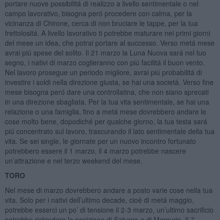
portare nuove possibilitá di realizzo a livello sentimentale o nel
campo lavorativo, bisogna peró procedere con calma, per la
vicinanza di Chirone, cerca di non bruciare le tappe, per la tua
frettolositá. A livello lavorativo ti potrebbe maturare nei primi giorni
del mese un idea, che potrai portare al successo. Verso metá mese
avrai piú spese del solito. Il 21 marzo la Luna Nuova sará nel tuo
segno, i nativi di marzo coglieranno con piú facilitá il buon vento.
Nel lavoro prosegue un periodo migliore, avrai piú probabilitá di
investire i soldi nella direzione giusta, se hai una societá. Verso fine
mese bisogna peró dare una controllatina, che non siano sprecati
in una direzione sbagliata. Per la tua vita sentimentale, se hai una
relazione o una famiglia, fino a metá mese dovrebbero andare le
cose molto bene, dopodiché per qualche giorno, la tua testa sará
piú concentrato sul lavoro, trascurando il lato sentimentale della tua
vita. Se sei single, le giornate per un nuovo incontro fortunato
potrebbero essere il 1 marzo, il 4 marzo potrebbe nascere
un’attrazione e nel terzo weekend del mese.
TORO
Nel mese di marzo dovrebbero andare a posto varie cose nella tua
vita. Solo per i nativi dell’ultimo decade, cioé di metá maggio,
potrebbe esserci un po’ di tensione il 2-3 marzo, un’ultimo sacrificio
potrebbe richiedere la posizione di Saturno e di Mercurio. Il 7