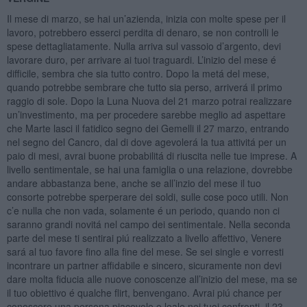
Il mese di marzo, se hai un’azienda, inizia con molte spese per il
lavoro, potrebbero esserci perdita di denaro, se non controlli le
spese dettagliatamente. Nulla arriva sul vassoio d’argento, devi
lavorare duro, per arrivare ai tuoi traguardi. L’inizio del mese é
difficile, sembra che sia tutto contro. Dopo la metá del mese,
quando potrebbe sembrare che tutto sia perso, arriverá il primo
raggio di sole. Dopo la Luna Nuova del 21 marzo potrai realizzare
un’investimento, ma per procedere sarebbe meglio ad aspettare
che Marte lasci il fatidico segno dei Gemelli il 27 marzo, entrando
nel segno del Cancro, dal di dove agevolerá la tua attivitá per un
paio di mesi, avrai buone probabilitá di riuscita nelle tue imprese. A
livello sentimentale, se hai una famiglia o una relazione, dovrebbe
andare abbastanza bene, anche se all’inzio del mese il tuo
consorte potrebbe sperperare dei soldi, sulle cose poco utili. Non
c’e nulla che non vada, solamente é un periodo, quando non ci
saranno grandi novitá nel campo dei sentimentale. Nella seconda
parte del mese ti sentirai piú realizzato a livello affettivo, Venere
sará al tuo favore fino alla fine del mese. Se sei single e vorresti
incontrare un partner affidabile e sincero, sicuramente non devi
dare molta fiducia alle nuove conoscenze all’inizio del mese, ma se
il tuo obiettivo é qualche flirt, benvengano. Avrai piú chance per
conoscere una persona piacevole e leale nei tuoi confronti, il 23-