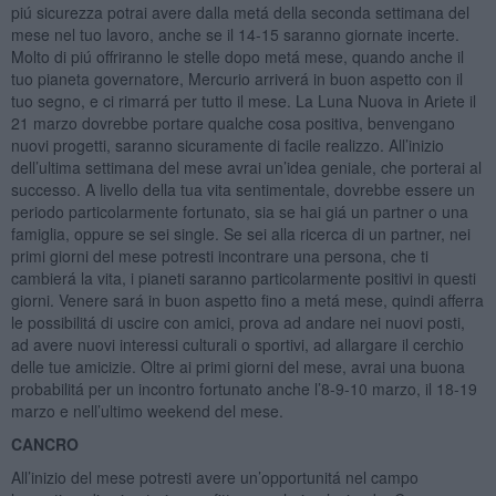
piú sicurezza potrai avere dalla metá della seconda settimana del
mese nel tuo lavoro, anche se il 14-15 saranno giornate incerte.
Molto di piú offriranno le stelle dopo metá mese, quando anche il
tuo pianeta governatore, Mercurio arriverá in buon aspetto con il
tuo segno, e ci rimarrá per tutto il mese. La Luna Nuova in Ariete il
21 marzo dovrebbe portare qualche cosa positiva, benvengano
nuovi progetti, saranno sicuramente di facile realizzo. All’inizio
dell’ultima settimana del mese avrai un’idea geniale, che porterai al
successo. A livello della tua vita sentimentale, dovrebbe essere un
periodo particolarmente fortunato, sia se hai giá un partner o una
famiglia, oppure se sei single. Se sei alla ricerca di un partner, nei
primi giorni del mese potresti incontrare una persona, che ti
cambierá la vita, i pianeti saranno particolarmente positivi in questi
giorni. Venere sará in buon aspetto fino a metá mese, quindi afferra
le possibilitá di uscire con amici, prova ad andare nei nuovi posti,
ad avere nuovi interessi culturali o sportivi, ad allargare il cerchio
delle tue amicizie. Oltre ai primi giorni del mese, avrai una buona
probabilitá per un incontro fortunato anche l’8-9-10 marzo, il 18-19
marzo e nell’ultimo weekend del mese.
CANCRO
All’inizio del mese potresti avere un’opportunitá nel campo