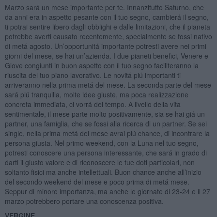
Marzo sará un mese importante per te. Innanzitutto Saturno, che
da anni era in aspetto pesante con il tuo segno, cambierá il segno,
ti potrai sentire libero dagli obblighi e dalle limitazioni, che il pianeta
potrebbe averti causato recentemente, specialmente se fossi nativo
di metá agosto. Un’opportunitá importante potresti avere nei primi
giorni del mese, se hai un’azienda. I due pianeti benefici, Venere e
Giove congiunti in buon aspetto con il tuo segno faciliteranno la
riuscita del tuo piano lavorativo. Le novitá piú importanti ti
arriveranno nella prima metá del mese. La seconda parte del mese
sará piú tranquilla, molte idee giuste, ma poca realizzazione
concreta immediata, ci vorrá del tempo. A livello della vita
sentimentale, il mese parte molto positivamente, sia se hai giá un
partner, una famiglia, che se fossi alla ricerca di un partner. Se sei
single, nella prima metá del mese avrai piú chance, di incontrare la
persona giusta. Nel primo weekend, con la Luna nel tuo segno,
potresti conoscere una persona interessante, che sará in grado di
darti il giusto valore e di riconoscere le tue doti particolari, non
soltanto fisici ma anche intellettuali. Buon chance anche all’inizio
del secondo weekend del mese e poco prima di metá mese.
Seppur di minore importanza, ma anche le giornate di 23-24 e il 27
marzo potrebbero portare una conoscenza positiva.
VERGINE