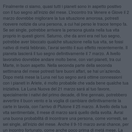
Finalmente ci siamo, quasi tutti i pianeti sono in aspetto positivo
con il tuo segno all’inizio del mese. L’incontro tra Venere e Giove il 2
marzo dovrebbe migliorare la tua situazione amorosa, potresti
ricevere notizie da una persona, a cui hai perso le tracce tempo fa.
Se sei single, potrebbe arrivare la persona giusta nella tua vita
proprio in questi giorni. Saturno, che da anni era nel tuo segno,
potrebbe aver bloccato qualche situazione nella tua vita, se fossi
nativo di metá febbraio, l’avrai sentito il suo effetto recentemente. Il
pianeta lascierá il tuo segno definitivamente il 7 marzo. A livello
lavorativo dovrebbe andare molto bene, con vari pianeti, tra cui
Marte, in buon aspetto. Nella seconda parte della seconda
settimana del mese potresti fare buoni affari, se hai un’azienda.
Dopo metá mese la Luna nel tuo segno avrá ottime connessioni
con i pianeti in Ariete, é molto probabile che vada bene qualche tua
iniziativa. La Luna Nuova del 21 marzo sará al tuo favore,
specialmente i nativi del primo decade, di fine gennaio, potrebbero
avvertire il buon vento e la voglia di cambiare definitivamente la
carte in tavola, con l’arrivo di Plutone il 25 marzo. A livello della tua
vita sentimentale, il mese di marzo sará quello della svolta. Avrai
una buona probabilitá di incontrare una persona, come vorresti, se
sei single, all’inizio del mese. Anche il 9-10 marzo avrai chance, per
un incontro fortunato, come anche poco prima di metá mese. La