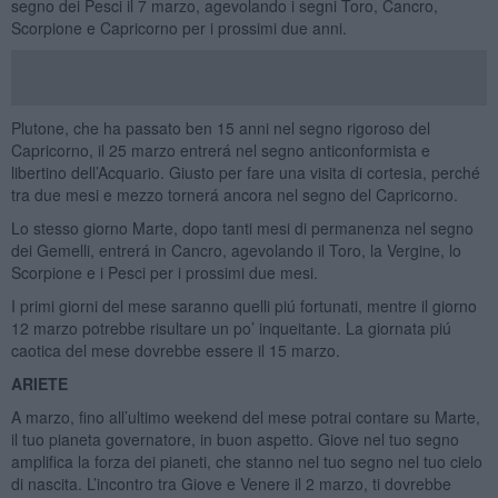
segno dei Pesci il 7 marzo, agevolando i segni Toro, Cancro,
Scorpione e Capricorno per i prossimi due anni.
Plutone, che ha passato ben 15 anni nel segno rigoroso del
Capricorno, il 25 marzo entrerá nel segno anticonformista e
libertino dell’Acquario. Giusto per fare una visita di cortesia, perché
tra due mesi e mezzo tornerá ancora nel segno del Capricorno.
Lo stesso giorno Marte, dopo tanti mesi di permanenza nel segno
dei Gemelli, entrerá in Cancro, agevolando il Toro, la Vergine, lo
Scorpione e i Pesci per i prossimi due mesi.
I primi giorni del mese saranno quelli piú fortunati, mentre il giorno
12 marzo potrebbe risultare un po’ inqueitante. La giornata piú
caotica del mese dovrebbe essere il 15 marzo.
ARIETE
A marzo, fino all’ultimo weekend del mese potrai contare su Marte,
il tuo pianeta governatore, in buon aspetto. Giove nel tuo segno
amplifica la forza dei pianeti, che stanno nel tuo segno nel tuo cielo
di nascita. L’incontro tra Giove e Venere il 2 marzo, ti dovrebbe