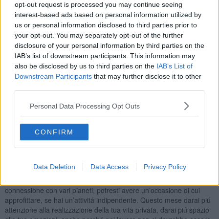
una maniera distaccata.
opt-out request is processed you may continue seeing
interest-based ads based on personal information utilized by
SCORPIONE
us or personal information disclosed to third parties prior to
Il mese di febbraio parte bene per te, con buone possibilitá
your opt-out. You may separately opt-out of the further
lavorative, mentre nel campo dell’amore potrebbe esserci un po’ di
disclosure of your personal information by third parties on the
incertezza, per la recente congiunzione Venere -Nettuno. Mercurio
IAB’s list of downstream participants. This information may
é in aspetto di tensione con il tuo segno, forse starai cercando di
also be disclosed by us to third parties on the
IAB’s List of
trovare una soluzione per qualcosa inerente alla casa, alla famiglia,
Downstream Participants
that may further disclose it to other
risolvere questioni di immobili, potrebbe trattarsi di un eventuale
third parties.
trasloco. Il 9 febbraio é la giornata piú indicata per prendere una
decisione di una certa importanza. C’e un po’ di tensione tra i
Personal Data Processing Opt Outs
pianeti e la Luna Piena il 12 febbraio, che potrebbe farti passare
qualche ora di inquietudine. Situazione molto migliore a San
Valentino, Mercurio avrá appena cambiato segno ed aiuterá i nativi
CONFIRM
di fine ottobre, se ancora avessero qualche dubbio riguardo alla
loro relazione, ma potrebbe essere valutato positivamente anche
un lavoro occasionale, una mostra, una fiera. Nel settore lavorativo
Data Deletion
Data Access
Privacy Policy
avrai tanti occasioni per avere successo, nella seconda parte del
mese. Il 19 febbraio sará nel tuo segno la Luna, in ottima
connessione con vari pianeti, potresti avere un’occasione di cui
approfittare, se hai un’attivitá indipendente. Questo mese darai piú
attenzione alla realizzazione della tua vita privata, darai piú spazio