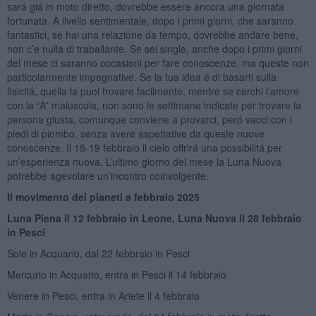
sará giá in moto diretto, dovrebbe essere ancora una giornata
fortunata. A livello sentimentale, dopo i primi giorni, che saranno
fantastici, se hai una relazione da tempo, dovrebbe andare bene,
non c’e nulla di traballante. Se sei single, anche dopo i primi giorni
del mese ci saranno occasioni per fare conoscenze, ma queste non
particolarmente impegnative. Se la tua idea é di basarti sulla
fisicitá, quella la puoi trovare facilmente, mentre se cerchi l’amore
con la “A” maiuscola, non sono le settimane indicate per trovare la
persona giusta, comunque conviene a provarci, peró vacci con i
piedi di piombo, senza avere aspettative da queste nuove
conoscenze. Il 18-19 febbraio il cielo offrirá una possibilitá per
un’esperienza nuova. L’ultimo giorno del mese la Luna Nuova
potrebbe agevolare un’incontro coinvolgente.
Il movimento dei pianeti a febbraio 2025
Luna Piena il 12 febbraio in Leone, Luna Nuova il 28 febbraio
in Pesci
Sole in Acquario, dal 22 febbraio in Pesci
Mercurio in Acquario, entra in Pesci il 14 febbraio
Venere in Pesci, entra in Ariete il 4 febbraio