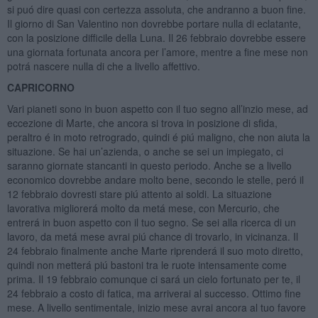
si puó dire quasi con certezza assoluta, che andranno a buon fine.
Il giorno di San Valentino non dovrebbe portare nulla di eclatante,
con la posizione difficile della Luna. Il 26 febbraio dovrebbe essere
una giornata fortunata ancora per l’amore, mentre a fine mese non
potrá nascere nulla di che a livello affettivo.
CAPRICORNO
Vari pianeti sono in buon aspetto con il tuo segno all’inzio mese, ad
eccezione di Marte, che ancora si trova in posizione di sfida,
peraltro é in moto retrogrado, quindi é piú maligno, che non aiuta la
situazione. Se hai un’azienda, o anche se sei un impiegato, ci
saranno giornate stancanti in questo periodo. Anche se a livello
economico dovrebbe andare molto bene, secondo le stelle, peró il
12 febbraio dovresti stare piú attento ai soldi. La situazione
lavorativa migliorerá molto da metá mese, con Mercurio, che
entrerá in buon aspetto con il tuo segno. Se sei alla ricerca di un
lavoro, da metá mese avrai piú chance di trovarlo, in vicinanza. Il
24 febbraio finalmente anche Marte riprenderá il suo moto diretto,
quindi non metterá piú bastoni tra le ruote intensamente come
prima. Il 19 febbraio comunque ci sará un cielo fortunato per te, il
24 febbraio a costo di fatica, ma arriverai al successo. Ottimo fine
mese. A livello sentimentale, inizio mese avrai ancora al tuo favore