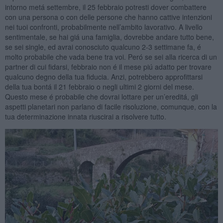
intorno metá settembre, il 25 febbraio potresti dover combattere
con una persona o con delle persone che hanno cattive intenzioni
nei tuoi confronti, probabilmente nell’ambito lavorativo. A livello
sentimentale, se hai giá una famiglia, dovrebbe andare tutto bene,
se sei single, ed avrai conosciuto qualcuno 2-3 settimane fa, é
molto probabile che vada bene tra voi. Peró se sei alla ricerca di un
partner di cui fidarsi, febbraio non é il mese piú adatto per trovare
qualcuno degno della tua fiducia. Anzi, potrebbero approfittarsi
della tua bontá il 21 febbraio o negli ultimi 2 giorni del mese.
Questo mese é probabile che dovrai lottare per un’ereditá, gli
aspetti planetari non parlano di facile risoluzione, comunque, con la
tua determinazione innata riuscirai a risolvere tutto.