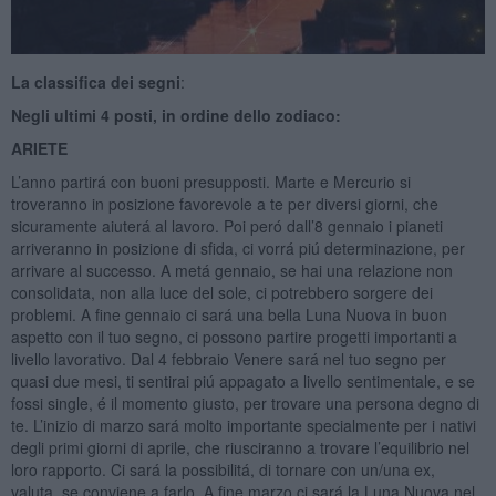
La classifica dei segni
:
Negli ultimi 4 posti, in ordine dello zodiaco:
ARIETE
L’anno partirá con buoni presupposti. Marte e Mercurio si
troveranno in posizione favorevole a te per diversi giorni, che
sicuramente aiuterá al lavoro. Poi peró dall’8 gennaio i pianeti
arriveranno in posizione di sfida, ci vorrá piú determinazione, per
arrivare al successo. A metá gennaio, se hai una relazione non
consolidata, non alla luce del sole, ci potrebbero sorgere dei
problemi. A fine gennaio ci sará una bella Luna Nuova in buon
aspetto con il tuo segno, ci possono partire progetti importanti a
livello lavorativo. Dal 4 febbraio Venere sará nel tuo segno per
quasi due mesi, ti sentirai piú appagato a livello sentimentale, e se
fossi single, é il momento giusto, per trovare una persona degno di
te. L’inizio di marzo sará molto importante specialmente per i nativi
degli primi giorni di aprile, che riusciranno a trovare l’equilibrio nel
loro rapporto. Ci sará la possibilitá, di tornare con un/una ex,
valuta, se conviene a farlo. A fine marzo ci sará la Luna Nuova nel