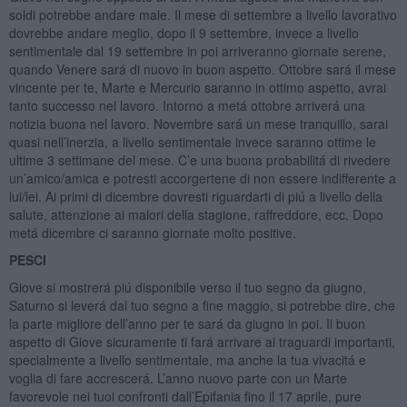
soldi potrebbe andare male. Il mese di settembre a livello lavorativo
dovrebbe andare meglio, dopo il 9 settembre, invece a livello
sentimentale dal 19 settembre in poi arriveranno giornate serene,
quando Venere sará di nuovo in buon aspetto. Ottobre sará il mese
vincente per te, Marte e Mercurio saranno in ottimo aspetto, avrai
tanto successo nel lavoro. Intorno a metá ottobre arriverá una
notizia buona nel lavoro. Novembre sará un mese tranquillo, sarai
quasi nell’inerzia, a livello sentimentale invece saranno ottime le
ultime 3 settimane del mese. C’e una buona probabilitá di rivedere
un’amico/amica e potresti accorgertene di non essere indifferente a
lui/lei. Ai primi di dicembre dovresti riguardarti di piú a livello della
salute, attenzione ai malori della stagione, raffreddore, ecc. Dopo
metá dicembre ci saranno giornate molto positive.
PESCI
Giove si mostrerá piú disponibile verso il tuo segno da giugno,
Saturno si leverá dal tuo segno a fine maggio, si potrebbe dire, che
la parte migliore dell’anno per te sará da giugno in poi. Il buon
aspetto di Giove sicuramente ti fará arrivare ai traguardi importanti,
specialmente a livello sentimentale, ma anche la tua vivacitá e
voglia di fare accrescerá. L’anno nuovo parte con un Marte
favorevole nei tuoi confronti dall’Epifania fino il 17 aprile, pure