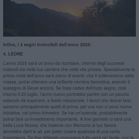
Infine, i 4 segni invincibili dell’anno 2025:
4. LEONE
L’anno 2025 sará un’anno da ricordare, otterrai degli successi
notevoli sia nella tua carriera che nella vita privata. Specialmente la
prima metá dell’anno sará pieno di eventi, che ti solleveranno dalla
massa, potrai ottenere una brillante carriera lavorativa, avendo il
sostegno di Giove ancora. Se fossi nativo dell’inzio segno, cioé
intorno il 23 luglio, l’anno nuovo portrebbe partire con un piccolo
ostacolo da superare, a livello relazionale. I lavori che dovrai fare,
saranno principalmente quelli di prima, per ora non ci sono nuove
iniziative, nel primo trimestre. Se hai un’azienda, probabilmente
potrai fare un’investimento importante. A fine gennaio ci sará una
bella Luna Nuova, che insieme con Mercurio al tuo favore
dovrebbe darti le ali, per poter creare qualcosa di una certa
importanza. Da fine febbraio comunque tutto sará piú facile, con la