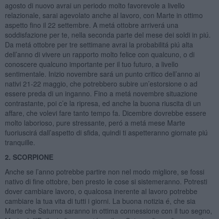
agosto di nuovo avrai un periodo molto favorevole a livello
relazionale, sarai agevolato anche al lavoro, con Marte in ottimo
aspetto fino il 22 settembre. A metá ottobre arriverá una
soddisfazione per te, nella seconda parte del mese dei soldi in piú.
Da metá ottobre per tre settimane avrai la probabilitá piú alta
dell’anno di vivere un rapporto molto felice con qualcuno, o di
conoscere qualcuno importante per il tuo futuro, a livello
sentimentale. Inizio novembre sará un punto critico dell’anno ai
nativi 21-22 maggio, che potrebbero subire un’estorsione o ad
essere preda di un inganno. Fino a metá novembre situazione
contrastante, poi c’e la ripresa, ed anche la buona riuscita di un
affare, che volevi fare tanto tempo fa. Dicembre dovrebbe essere
molto laborioso, pure stressante, peró a metá mese Marte
fuoriuscirá dall’aspetto di sfida, quindi ti aspetteranno giornate piú
tranquille.
2. SCORPIONE
Anche se l’anno potrebbe partire non nel modo migliore, se fossi
nativo di fine ottobre, ben presto le cose si sistemeranno. Potresti
dover cambiare lavoro, o qualcosa inerente al lavoro potrebbe
cambiare la tua vita di tutti i giorni. La buona notizia é, che sia
Marte che Saturno saranno in ottima connessione con il tuo segno,