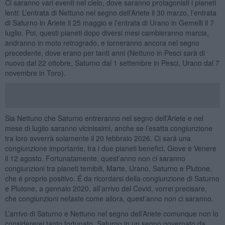
Ci saranno vari eventi nel cielo, dove saranno protagonisti i pianeti
lenti: L’entrata di Nettuno nel segno dell’Ariete il 30 marzo, l’entrata
di Saturno in Ariete il 25 maggio e l’entrata di Urano in Gemelli il 7
luglio. Poi, questi pianeti dopo diversi mesi cambieranno marcia,
andranno in moto retrogrado, e torneranno ancora nel segno
precedente, dove erano per tanti anni (Nettuno in Pesci sarà di
nuovo dal 22 ottobre, Saturno dal 1 settembre in Pesci, Urano dal 7
novembre in Toro).
Sia Nettuno che Saturno entreranno nel segno dell’Ariete e nel
mese di luglio saranno vicinissimi, anche se l’esatta congiunzione
tra loro avverrà solamente il 20 febbraio 2026. Ci sará una
congiunzione importante, tra i due pianeti benefici, Giove e Venere
il 12 agosto. Fortunatamente, quest’anno non ci saranno
congiunzioni tra pianeti temibili, Marte, Urano, Saturno e Plutone,
che é proprio positivo. É da ricordarsi della congiunzione di Saturno
e Plutone, a gennaio 2020, all’arrivo del Covid, vorrei precisare,
che congiunzioni nefaste come allora, quest’anno non ci saranno.
L’arrivo di Saturno e Nettuno nel segno dell’Ariete comunque non lo
considererei tanto fortunato, Saturno in un segno governato da