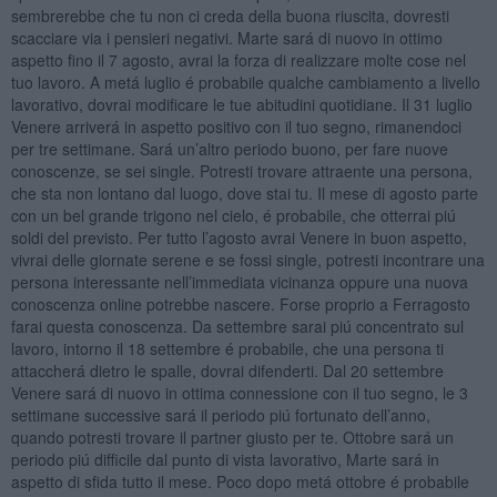
sembrerebbe che tu non ci creda della buona riuscita, dovresti
scacciare via i pensieri negativi. Marte sará di nuovo in ottimo
aspetto fino il 7 agosto, avrai la forza di realizzare molte cose nel
tuo lavoro. A metá luglio é probabile qualche cambiamento a livello
lavorativo, dovrai modificare le tue abitudini quotidiane. Il 31 luglio
Venere arriverá in aspetto positivo con il tuo segno, rimanendoci
per tre settimane. Sará un’altro periodo buono, per fare nuove
conoscenze, se sei single. Potresti trovare attraente una persona,
che sta non lontano dal luogo, dove stai tu. Il mese di agosto parte
con un bel grande trigono nel cielo, é probabile, che otterrai piú
soldi del previsto. Per tutto l’agosto avrai Venere in buon aspetto,
vivrai delle giornate serene e se fossi single, potresti incontrare una
persona interessante nell’immediata vicinanza oppure una nuova
conoscenza online potrebbe nascere. Forse proprio a Ferragosto
farai questa conoscenza. Da settembre sarai piú concentrato sul
lavoro, intorno il 18 settembre é probabile, che una persona ti
attaccherá dietro le spalle, dovrai difenderti. Dal 20 settembre
Venere sará di nuovo in ottima connessione con il tuo segno, le 3
settimane successive sará il periodo piú fortunato dell’anno,
quando potresti trovare il partner giusto per te. Ottobre sará un
periodo piú difficile dal punto di vista lavorativo, Marte sará in
aspetto di sfida tutto il mese. Poco dopo metá ottobre é probabile