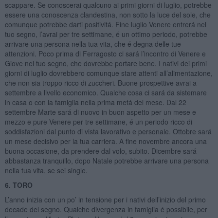
scappare. Se conoscerai qualcuno ai primi giorni di luglio, potrebbe
essere una conoscenza clandestina, non sotto la luce del sole, che
comunque potrebbe darti positivitá. Fine luglio Venere entrerá nel
tuo segno, l’avrai per tre settimane, é un ottimo periodo, potrebbe
arrivare una persona nella tua vita, che é degna delle tue
attenzioni. Poco prima di Ferragosto ci sará l’incontro di Venere e
Giove nel tuo segno, che dovrebbe portare bene. I nativi dei primi
giorni di luglio dovrebbero comunque stare attenti all’alimentazione,
che non sia troppo ricco di zuccheri. Buone prospettive avrai a
settembre a livello economico. Qualche cosa ci sará da sistemare
in casa o con la famiglia nella prima metá del mese. Dal 22
settembre Marte sará di nuovo in buon aspetto per un mese e
mezzo e pure Venere per tre settimane, é un periodo ricco di
soddisfazioni dal punto di vista lavorativo e personale. Ottobre sará
un mese decisivo per la tua carriera. A fine novembre ancora una
buona occasione, da prendere dal volo, subito. Dicembre sará
abbastanza tranquillo, dopo Natale potrebbe arrivare una persona
nella tua vita, se sei single.
6. TORO
L’anno inizia con un po’ in tensione per i nativi dell’inizio del primo
decade del segno. Qualche divergenza in famiglia é possibile, per