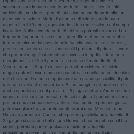
l’opposizone Marte- Plutone. Venere dal 3 gennaio viene in
soccorso, sará in buon aspetto per tutto il mese, ti sentirai piú
soddisfatto, con idee e progetti piú chiari anche riguardo alla tua
eventuale relazione. Marte, il pianeta dell’azione sará in buon
aspetto fino il 19 aprile, agevolando la tua realizzazione nel campo
lavorativo. Nella seconda parte di febbraio potresti arrivare ad un
traguardo importante, se sei un’imprenditore. A marzo potrebbe
tornare qualcuno dal passato nella tua vita, valuta, se t’interessa,
perché non sembra che ci siano risolti i problemi di prima. Il lavoro
che porterai magnificatamente al successo in aprile ti dará tanta
energia positiva. Con il partner alla ripresa di moto diretto di
Venere, dopo il 13 aprile le cose potrebbero sistemarsi. Inizio
maggio potresti essere poco disponibile alle novitá, un po’ rinchiuso
nelle tue idee. Da metá maggio avrai una grande possibilitá di poter
dare una svolta alla tua carriera. A fine maggio é probabile che tu
debba spendere piú del previsto. Il 6 giugno entrerá Venere nel tuo
segno, e ci rimarrá un mesetto. Se sei single, é il periodo migliore,
per fare nuove conoscenze, attirerai finalmente le persone giuste,
potrai scegliere tra vari pretendenti. Giorni dopo Mercurio, e poi
Giove arriveranno in Cancro, che porterá positivitá nella tua vita. Il
25 giugno ci sará una bella Luna Nuova in buon aspetto con il tuo
segno, potrebbe partire qualcosa di bello nella tua vita,
specialmente se sei nativo di fine aprile, anche se dal cielo