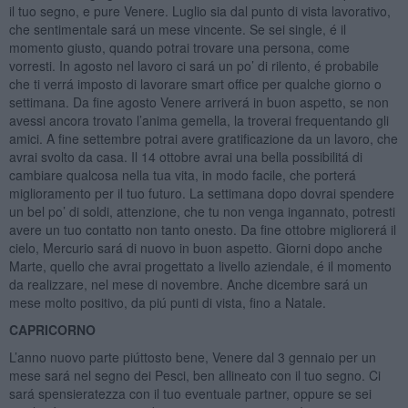
il tuo segno, e pure Venere. Luglio sia dal punto di vista lavorativo,
che sentimentale sará un mese vincente. Se sei single, é il
momento giusto, quando potrai trovare una persona, come
vorresti. In agosto nel lavoro ci sará un po’ di rilento, é probabile
che ti verrá imposto di lavorare smart office per qualche giorno o
settimana. Da fine agosto Venere arriverá in buon aspetto, se non
avessi ancora trovato l’anima gemella, la troverai frequentando gli
amici. A fine settembre potrai avere gratificazione da un lavoro, che
avrai svolto da casa. Il 14 ottobre avrai una bella possibilitá di
cambiare qualcosa nella tua vita, in modo facile, che porterá
miglioramento per il tuo futuro. La settimana dopo dovrai spendere
un bel po’ di soldi, attenzione, che tu non venga ingannato, potresti
avere un tuo contatto non tanto onesto. Da fine ottobre migliorerá il
cielo, Mercurio sará di nuovo in buon aspetto. Giorni dopo anche
Marte, quello che avrai progettato a livello aziendale, é il momento
da realizzare, nel mese di novembre. Anche dicembre sará un
mese molto positivo, da piú punti di vista, fino a Natale.
CAPRICORNO
L’anno nuovo parte piúttosto bene, Venere dal 3 gennaio per un
mese sará nel segno dei Pesci, ben allineato con il tuo segno. Ci
sará spensieratezza con il tuo eventuale partner, oppure se sei