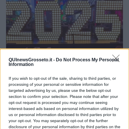
QUInewsGrosseto.it -
Do Not Process My Personal
Information
If you wish to opt-out of the sale, sharing to third parties, or
processing of your personal or sensitive information for
Dall’8° al 5° posto, in ordine della classifica:
targeted advertising by us, please use the below opt-out
8. VERGINE
section to confirm your selection. Please note that after your
opt-out request is processed you may continue seeing
L’anno 2025 sará un’anno molto migliore rispetto a quelli passati.
interest-based ads based on personal information utilized by
Nettuno, che é in aspetto difficile ai nativi dopo metá settembre, a
us or personal information disclosed to third parties prior to
marzo si leverá dalla posizione poco piacevole. Saturno si sposterá
your opt-out. You may separately opt-out of the further
dall’opposizione con il tuo segno finalmente il 25 maggio, Giove
lascerá la quadratura con il tuo segno il 9 giugno, entrando nel
disclosure of your personal information by third parties on the