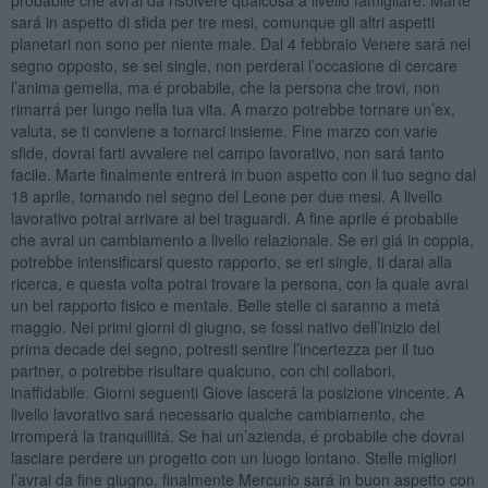
sará in aspetto di sfida per tre mesi, comunque gli altri aspetti
planetari non sono per niente male. Dal 4 febbraio Venere sará nel
segno opposto, se sei single, non perderai l’occasione di cercare
l’anima gemella, ma é probabile, che la persona che trovi, non
rimarrá per lungo nella tua vita. A marzo potrebbe tornare un’ex,
valuta, se ti conviene a tornarci insieme. Fine marzo con varie
sfide, dovrai farti avvalere nel campo lavorativo, non sará tanto
facile. Marte finalmente entrerá in buon aspetto con il tuo segno dal
18 aprile, tornando nel segno del Leone per due mesi. A livello
lavorativo potrai arrivare ai bei traguardi. A fine aprile é probabile
che avrai un cambiamento a livello relazionale. Se eri giá in coppia,
potrebbe intensificarsi questo rapporto, se eri single, ti darai alla
ricerca, e questa volta potrai trovare la persona, con la quale avrai
un bel rapporto fisico e mentale. Belle stelle ci saranno a metá
maggio. Nei primi giorni di giugno, se fossi nativo dell’inizio del
prima decade del segno, potresti sentire l’incertezza per il tuo
partner, o potrebbe risultare qualcuno, con chi collabori,
inaffidabile. Giorni seguenti Giove lascerá la posizione vincente. A
livello lavorativo sará necessario qualche cambiamento, che
irromperá la tranquillitá. Se hai un’azienda, é probabile che dovrai
lasciare perdere un progetto con un luogo lontano. Stelle migliori
l’avrai da fine giugno, finalmente Mercurio sará in buon aspetto con