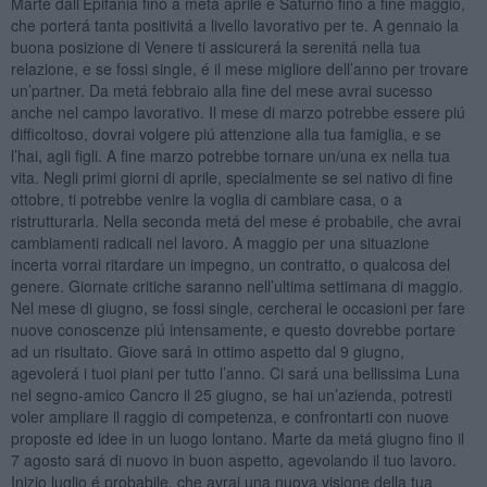
Marte dall’Epifania fino a metá aprile e Saturno fino a fine maggio,
che porterá tanta positivitá a livello lavorativo per te. A gennaio la
buona posizione di Venere ti assicurerá la serenitá nella tua
relazione, e se fossi single, é il mese migliore dell’anno per trovare
un’partner. Da metá febbraio alla fine del mese avrai sucesso
anche nel campo lavorativo. Il mese di marzo potrebbe essere piú
difficoltoso, dovrai volgere piú attenzione alla tua famiglia, e se
l’hai, agli figli. A fine marzo potrebbe tornare un/una ex nella tua
vita. Negli primi giorni di aprile, specialmente se sei nativo di fine
ottobre, ti potrebbe venire la voglia di cambiare casa, o a
ristrutturarla. Nella seconda metá del mese é probabile, che avrai
cambiamenti radicali nel lavoro. A maggio per una situazione
incerta vorrai ritardare un impegno, un contratto, o qualcosa del
genere. Giornate critiche saranno nell’ultima settimana di maggio.
Nel mese di giugno, se fossi single, cercherai le occasioni per fare
nuove conoscenze piú intensamente, e questo dovrebbe portare
ad un risultato. Giove sará in ottimo aspetto dal 9 giugno,
agevolerá i tuoi piani per tutto l’anno. Ci sará una bellissima Luna
nel segno-amico Cancro il 25 giugno, se hai un’azienda, potresti
voler ampliare il raggio di competenza, e confrontarti con nuove
proposte ed idee in un luogo lontano. Marte da metá giugno fino il
7 agosto sará di nuovo in buon aspetto, agevolando il tuo lavoro.
Inizio luglio é probabile, che avrai una nuova visione della tua