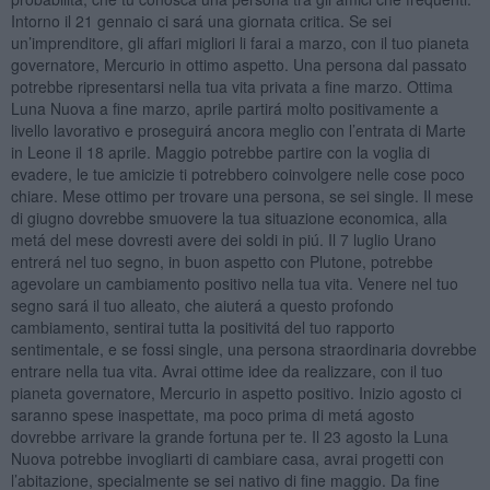
Intorno il 21 gennaio ci sará una giornata critica. Se sei
un’imprenditore, gli affari migliori li farai a marzo, con il tuo pianeta
governatore, Mercurio in ottimo aspetto. Una persona dal passato
potrebbe ripresentarsi nella tua vita privata a fine marzo. Ottima
Luna Nuova a fine marzo, aprile partirá molto positivamente a
livello lavorativo e proseguirá ancora meglio con l’entrata di Marte
in Leone il 18 aprile. Maggio potrebbe partire con la voglia di
evadere, le tue amicizie ti potrebbero coinvolgere nelle cose poco
chiare. Mese ottimo per trovare una persona, se sei single. Il mese
di giugno dovrebbe smuovere la tua situazione economica, alla
metá del mese dovresti avere dei soldi in piú. Il 7 luglio Urano
entrerá nel tuo segno, in buon aspetto con Plutone, potrebbe
agevolare un cambiamento positivo nella tua vita. Venere nel tuo
segno sará il tuo alleato, che aiuterá a questo profondo
cambiamento, sentirai tutta la positivitá del tuo rapporto
sentimentale, e se fossi single, una persona straordinaria dovrebbe
entrare nella tua vita. Avrai ottime idee da realizzare, con il tuo
pianeta governatore, Mercurio in aspetto positivo. Inizio agosto ci
saranno spese inaspettate, ma poco prima di metá agosto
dovrebbe arrivare la grande fortuna per te. Il 23 agosto la Luna
Nuova potrebbe invogliarti di cambiare casa, avrai progetti con
l’abitazione, specialmente se sei nativo di fine maggio. Da fine