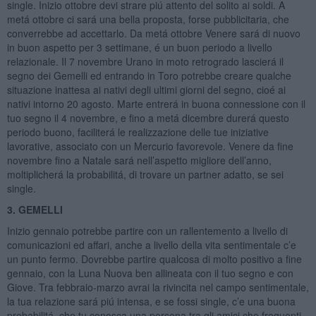
single. Inizio ottobre devi strare piú attento del solito ai soldi. A
metá ottobre ci sará una bella proposta, forse pubblicitaria, che
converrebbe ad accettarlo. Da metá ottobre Venere sará di nuovo
in buon aspetto per 3 settimane, é un buon periodo a livello
relazionale. Il 7 novembre Urano in moto retrogrado lascierá il
segno dei Gemelli ed entrando in Toro potrebbe creare qualche
situazione inattesa ai nativi degli ultimi giorni del segno, cioé ai
nativi intorno 20 agosto. Marte entrerá in buona connessione con il
tuo segno il 4 novembre, e fino a metá dicembre durerá questo
periodo buono, faciliterá le realizzazione delle tue iniziative
lavorative, associato con un Mercurio favorevole. Venere da fine
novembre fino a Natale sará nell’aspetto migliore dell’anno,
moltiplicherá la probabilitá, di trovare un partner adatto, se sei
single.
3. GEMELLI
Inizio gennaio potrebbe partire con un rallentemento a livello di
comunicazioni ed affari, anche a livello della vita sentimentale c’e
un punto fermo. Dovrebbe partire qualcosa di molto positivo a fine
gennaio, con la Luna Nuova ben allineata con il tuo segno e con
Giove. Tra febbraio-marzo avrai la rivincita nel campo sentimentale,
la tua relazione sará piú intensa, e se fossi single, c’e una buona
probabilitá, che tu conosca una persona tra gli amici che frequenti.