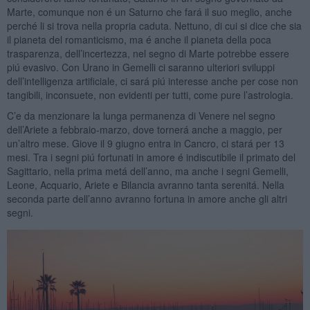
Marte, comunque non é un Saturno che fará il suo meglio, anche
perché li si trova nella propria caduta. Nettuno, di cui si dice che sia
il pianeta del romanticismo, ma é anche il pianeta della poca
trasparenza, dell’incertezza, nel segno di Marte potrebbe essere
piú evasivo. Con Urano in Gemelli ci saranno ulteriori sviluppi
dell’intelligenza artificiale, ci sará piú interesse anche per cose non
tangibili, inconsuete, non evidenti per tutti, come pure l’astrologia.
C’e da menzionare la lunga permanenza di Venere nel segno
dell’Ariete a febbraio-marzo, dove tornerá anche a maggio, per
un’altro mese. Giove il 9 giugno entra in Cancro, ci stará per 13
mesi. Tra i segni piú fortunati in amore é indiscutibile il primato del
Sagittario, nella prima metá dell’anno, ma anche i segni Gemelli,
Leone, Acquario, Ariete e Bilancia avranno tanta serenitá. Nella
seconda parte dell’anno avranno fortuna in amore anche gli altri
segni.