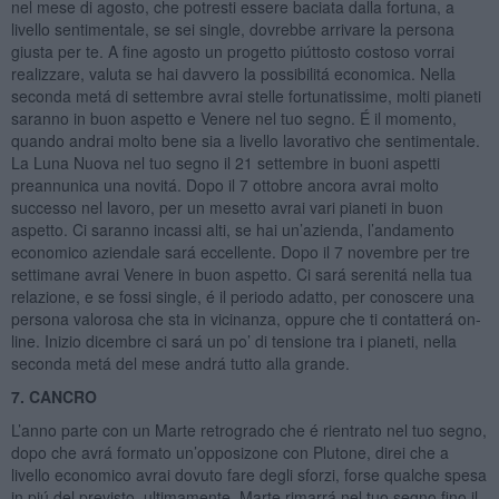
nel mese di agosto, che potresti essere baciata dalla fortuna, a
livello sentimentale, se sei single, dovrebbe arrivare la persona
giusta per te. A fine agosto un progetto piúttosto costoso vorrai
realizzare, valuta se hai davvero la possibilitá economica. Nella
seconda metá di settembre avrai stelle fortunatissime, molti pianeti
saranno in buon aspetto e Venere nel tuo segno. É il momento,
quando andrai molto bene sia a livello lavorativo che sentimentale.
La Luna Nuova nel tuo segno il 21 settembre in buoni aspetti
preannunica una novitá. Dopo il 7 ottobre ancora avrai molto
successo nel lavoro, per un mesetto avrai vari pianeti in buon
aspetto. Ci saranno incassi alti, se hai un’azienda, l’andamento
economico aziendale sará eccellente. Dopo il 7 novembre per tre
settimane avrai Venere in buon aspetto. Ci sará serenitá nella tua
relazione, e se fossi single, é il periodo adatto, per conoscere una
persona valorosa che sta in vicinanza, oppure che ti contatterá on-
line. Inizio dicembre ci sará un po’ di tensione tra i pianeti, nella
seconda metá del mese andrá tutto alla grande.
7. CANCRO
L’anno parte con un Marte retrogrado che é rientrato nel tuo segno,
dopo che avrá formato un’opposizone con Plutone, direi che a
livello economico avrai dovuto fare degli sforzi, forse qualche spesa
in piú del previsto, ultimamente. Marte rimarrá nel tuo segno fino il