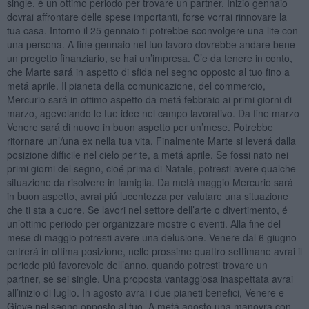
single, é un ottimo periodo per trovare un partner. Inizio gennaio
dovrai affrontare delle spese importanti, forse vorrai rinnovare la
tua casa. Intorno il 25 gennaio ti potrebbe sconvolgere una lite con
una persona. A fine gennaio nel tuo lavoro dovrebbe andare bene
un progetto finanziario, se hai un’impresa. C’e da tenere in conto,
che Marte sará in aspetto di sfida nel segno opposto al tuo fino a
metá aprile. Il pianeta della comunicazione, del commercio,
Mercurio sará in ottimo aspetto da metá febbraio ai primi giorni di
marzo, agevolando le tue idee nel campo lavorativo. Da fine marzo
Venere sará di nuovo in buon aspetto per un’mese. Potrebbe
ritornare un’/una ex nella tua vita. Finalmente Marte si leverá dalla
posizione difficile nel cielo per te, a metá aprile. Se fossi nato nei
primi giorni del segno, cioé prima di Natale, potresti avere qualche
situazione da risolvere in famiglia. Da metà maggio Mercurio sará
in buon aspetto, avrai piú lucentezza per valutare una situazione
che ti sta a cuore. Se lavori nel settore dell’arte o divertimento, é
un’ottimo periodo per organizzare mostre o eventi. Alla fine del
mese di maggio potresti avere una delusione. Venere dal 6 giugno
entrerá in ottima posizione, nelle prossime quattro settimane avrai il
periodo piú favorevole dell’anno, quando potresti trovare un
partner, se sei single. Una proposta vantaggiosa inaspettata avrai
all’inizio di luglio. In agosto avrai i due pianeti benefici, Venere e
Giove nel segno opposto al tuo. A metá agosto una manovra con