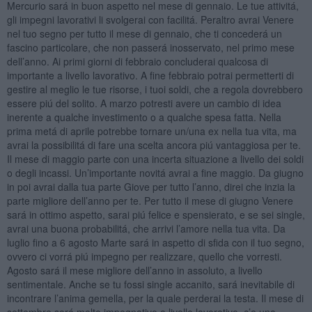
Mercurio sará in buon aspetto nel mese di gennaio. Le tue attivitá,
gli impegni lavorativi li svolgerai con facilitá. Peraltro avrai Venere
nel tuo segno per tutto il mese di gennaio, che ti concederá un
fascino particolare, che non passerá inosservato, nel primo mese
dell’anno. Ai primi giorni di febbraio concluderai qualcosa di
importante a livello lavorativo. A fine febbraio potrai permetterti di
gestire al meglio le tue risorse, i tuoi soldi, che a regola dovrebbero
essere piú del solito. A marzo potresti avere un cambio di idea
inerente a qualche investimento o a qualche spesa fatta. Nella
prima metá di aprile potrebbe tornare un/una ex nella tua vita, ma
avrai la possibilitá di fare una scelta ancora piú vantaggiosa per te.
Il mese di maggio parte con una incerta situazione a livello dei soldi
o degli incassi. Un’importante novitá avrai a fine maggio. Da giugno
in poi avrai dalla tua parte Giove per tutto l’anno, direi che inzia la
parte migliore dell’anno per te. Per tutto il mese di giugno Venere
sará in ottimo aspetto, sarai piú felice e spensierato, e se sei single,
avrai una buona probabilitá, che arrivi l’amore nella tua vita. Da
luglio fino a 6 agosto Marte sará in aspetto di sfida con il tuo segno,
ovvero ci vorrá piú impegno per realizzare, quello che vorresti.
Agosto sará il mese migliore dell’anno in assoluto, a livello
sentimentale. Anche se tu fossi single accanito, sará inevitabile di
incontrare l’anima gemella, per la quale perderai la testa. Il mese di
settembre sará molto impegnativo a livello lavorativo, c’e una