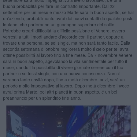
buona probabilitá per fare un contratto importante. Dal 22
settembre per un mese e mezzo Marte sará in buon aspetto, se hai
un’azienda, probabilmente avrai dei nuovi contatti da qualche posto
lontano, che porteranno un guadagno superiore del solito.
Potrebbe crearti difficoltá la difficile posizione di Venere, ovvero
vorresti a tutti i modi andare d’accordo con il partner, oppure a
trovare una persona, se sei single, ma non sará tanto facile. Dalla
seconda settimana di ottobre migliorerá molto il cielo per te, avrai
ottime possibilitá al lavoro fino a fine mese. Da 7 novembre Venere
sará in buon aspetto, agevolando la vita sentimentale per tutto il
mese, dandoti la possibilitá di vivere giornate serene con il tuo
partner o se fossi single, con una nuova conoscenza. Non ci
saranno tante novitá dopo, fino a metá dicembre, anzi, sará un
periodo molto impegnativo al lavoro. Dopo metá dicembre invece
avrai prima Marte, poi altri pianeti in buon aspetto, é un bel
preannuncio per un splendido fine anno.