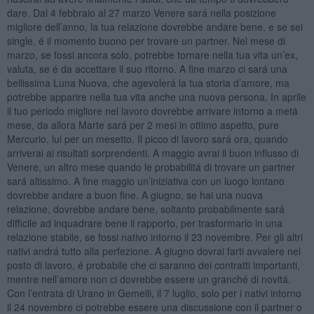
dare. Dal 4 febbraio al 27 marzo Venere sará nella posizione
migliore dell’anno, la tua relazione dovrebbe andare bene, e se sei
single, é il momento buono per trovare un partner. Nel mese di
marzo, se fossi ancora solo, potrebbe tornare nella tua vita un’ex,
valuta, se é da accettare il suo ritorno. A fine marzo ci sará una
bellissima Luna Nuova, che agevolerá la tua storia d’amore, ma
potrebbe apparire nella tua vita anche una nuova persona. In aprile
il tuo periodo migliore nel lavoro dovrebbe arrivare intorno a metá
mese, da allora Marte sará per 2 mesi in ottimo aspetto, pure
Mercurio, lui per un mesetto. Il picco di lavoro sará ora, quando
arriverai ai risultati sorprendenti. A maggio avrai il buon influsso di
Venere, un altro mese quando le probabilitá di trovare un partner
sará altissimo. A fine maggio un’iniziativa con un luogo lontano
dovrebbe andare a buon fine. A giugno, se hai una nuova
relazione, dovrebbe andare bene, soltanto probabilmente sará
difficile ad inquadrare bene il rapporto, per trasformarlo in una
relazione stabile, se fossi nativo intorno il 23 novembre. Per gli altri
nativi andrá tutto alla perfezione. A giugno dovrai farti avvalere nel
posto di lavoro, é probabile che ci saranno dei contratti importanti,
mentre nell’amore non ci dovrebbe essere un granché di novitá.
Con l’entrata di Urano in Gemelli, il 7 luglio, solo per i nativi intorno
il 24 novembre ci potrebbe essere una discussione con il partner o