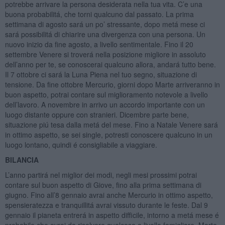
potrebbe arrivare la persona desiderata nella tua vita. C’e una
buona probabilitá, che torni qualcuno dal passato. La prima
settimana di agosto sará un po’ stressante, dopo metá mese ci
sará possibilitá di chiarire una divergenza con una persona. Un
nuovo inizio da fine agosto, a livello sentimentale. Fino il 20
settembre Venere si troverá nella posizione migliore in assoluto
dell’anno per te, se conoscerai qualcuno allora, andará tutto bene.
Il 7 ottobre ci sará la Luna Piena nel tuo segno, situazione di
tensione. Da fine ottobre Mercurio, giorni dopo Marte arriveranno in
buon aspetto, potrai contare sul miglioramento notevole a livello
dell’lavoro. A novembre in arrivo un accordo importante con un
luogo distante oppure con stranieri. Dicembre parte bene,
situazione piú tesa dalla metá del mese. Fino a Natale Venere sará
in ottimo aspetto, se sei single, potresti conoscere qualcuno in un
luogo lontano, quindi é consigliabile a viaggiare.
BILANCIA
L’anno partirá nel miglior dei modi, negli mesi prossimi potrai
contare sul buon aspetto di Giove, fino alla prima settimana di
giugno. Fino all’8 gennaio avrai anche Mercurio in ottimo aspetto,
spensieratezza e tranquillitá avrai vissuto durante le feste. Dal 9
gennaio il pianeta entrerá in aspetto difficile, intorno a metá mese é
probabile che avrai da risolvere qualcosa a livello famigliare. Marte