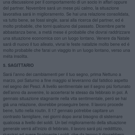
una discussione per il comportamento di un socio in affari oppure
del partner. Novembre sará un mese piú calmo, la situazione
lavorativa sará in miglioramento. Se hai una relazione consolidata,
va tutto bene, se fossi single, sarai alla ricerca del partner, ed é
molto probabile, che torni qualcuno dal passato. Dicembre parte
abbastanza bene, a metá mese é probabile che dovrai raddrizzare
una situazione economica con un luogo lontano. Venere da Natale
sará di nuovo il tuo alleato, vivrai le feste natalizie molto bene ed é
molto probabile che farai un viaggio in un luogo lontano, verso una
méta insolita.
5. SAGITTARIO
Sará l’anno dei cambiamenti per il tuo segno, prima Nettuno a
marzo, poi Saturno a fine maggio si leveranno dal fatidico aspetto
nel segno dei Pesci. A livello sentimentale sei il segno piú fortunato
dell’anno da avvenire, lo accerterai te stesso da febbraio in poi. A
gennaio situazione stagnante nella vita sentimentale, peró se hai
giá una relazione, dovrebbe proseguire bene. Il lavoro procede
bene, tutto nella routin. Il 17 gennaio potrebbe capitare un
contrasto famigliare, nei giorni dopo avrai bisogno di sistemare
qualcosa a livello dei soldi. Un bel miglioramento della situazione
generale verrá all’inizio di febbraio, il lavoro sará piú reddittizio,
riuscirai ad avere finalmente i soldi, che da tempo ti dovrebbero