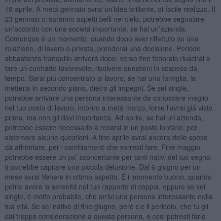
18 aprile. A metá gennaio avrai un’idea brillante, di facile realizzo. Il
23 gennaio ci saranno aspetti belli nel cielo, potrebbe segnalare
un’accordo con una societá importante, se hai un’azienda.
Comunque é un momento, quando dopo aver riflettuto su una
relazione, di lavoro o privata, prenderai una decisione. Periodo
abbastanza tranquillo arriverá dopo, verso fine febbraio riuscirai a
fare un contratto favorevole, risolvere questioni in sospeso da
tempo. Sarai piú concentrato al lavoro, se hai una famiglia, la
metterai in secondo piano, dietro gli impegni. Se sei single,
potrebbe arrivare una persona interessante da conoscere meglio
nel tuo posto di lavoro, intorno a metá marzo, forse l’avrai giá visto
prima, ma non gli davi importanza. Ad aprile, se hai un’azienda,
potrebbe essere necessario a recarsi in un posto lontano, per
sistemare alcune questioni. A fine aprile avrai ancora delle spese
da affrontare, per i cambiamenti che vorresti fare. Fine maggio
potrebbe essere un po’ sconcertante per tanti nativi del tuo segno,
ti potrebbe capitare una piccola delusione. Dal 6 giugno per un
mese avrai Venere in ottimo aspetto. É il momento buono, quando
potrai avere la serenitá nel tuo rapporto di coppia, oppure se sei
single, é molto probabile, che arrivi una persona interessante nella
tua vita. Se sei nativo di fine giugno, peró c’e il pericolo, che tu gli
dai troppa considerazione a questa persona, e cosi potresti farlo