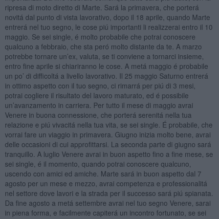
ripresa di moto diretto di Marte. Sará la primavera, che porterá
novitá dal punto di vista lavorativo, dopo il 18 aprile, quando Marte
entrerá nel tuo segno, le cose piú importanti li realizzerai entro il 10
maggio. Se sei single, é molto probabile che potrai conoscere
qualcuno a febbraio, che sta peró molto distante da te. A marzo
potrebbe tornare un’ex, valuta, se ti conviene a tornarci insieme,
entro fine aprile si chiariranno le cose. A metá maggio é probabile
un po’ di difficoltá a livello lavorativo. Il 25 maggio Saturno entrerá
in ottimo aspetto con il tuo segno, ci rimarrá per piú di 3 mesi,
potrai cogliere il risultato del lavoro maturato, ed é possibile
un’avanzamento in carriera. Per tutto il mese di maggio avrai
Venere in buona connessione, che porterá serenitá nella tua
relazione e piú vivacitá nella tua vita, se sei single. É probabile, che
vorrai fare un viaggio in primavera. Giugno inizia molto bene, avrai
delle occasioni di cui approfittarsi. La seconda parte di giugno sará
tranquillo. A luglio Venere avrai in buon aspetto fino a fine mese, se
sei single, é il momento, quando potrai conoscere qualcuno,
uscendo con amici ed amiche. Marte sará in buon aspetto dal 7
agosto per un mese e mezzo, avrai competenza e professionalitá
nel settore dove lavori e la strada per il successo sará piú spianata.
Da fine agosto a metá settembre avrai nel tuo segno Venere, sarai
in piena forma, e facilmente capiterá un incontro fortunato, se sei