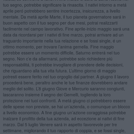
tuo segno, potrebbe significare la rinascita. I nativi intorno a metá
aprile peró potrebbero sentire incertezza, insicurezza, a livello
mentale. Da metá aprile Marte, il tuo pianeta governatore sará in
buon aspetto con il tuo segno per due mesi, potrai realizzarti
facilmente nel campo lavorativo. Fine aprile-inizio maggio sará una
data da ricordarsi per i nativi di fine marzo, potrai arrivare ad un
traguardo importante nella tua relazione e se fossi single, é un
ottimo momento, per trovare l’anima gemella. Fine maggio
potrebbe essere un momento difficile, Saturno entrerá nel tuo
segno. Non c’e da allarmarsi, potrebbe solo richiedere piú
responsabilitá, ti potrebbe invogliare di prendere delle decisioni,
che riguardano alla tua vita futura. L’ultimo giorno di maggio
potresti essere ferito nel tuo orgoglio dal partner. A giugno il lavoro
procederá bene, peraltro anche le tue finanze dovrebbero andare
meglio del solito. L’8 giugno Giove e Mercurio saranno congiunti,
lascaranno insieme il segno dei Gemelli, togliendo la loro
protezione nei tuoi confronti. A metá giugno ci potrebbero essere
delle spese non previste, se hai un’azienda, o comunque un blocco
a livello economico. A fine giugno un’azione coraggiosa potrebbe
inalzare il profitto della tua azienda, ad eccezione ai nativi di fine
marzo. Dal 5 luglio Venere sará in aspetto favorevole per tre
settimane, migliorando il tuo rapporto di coppia, e se fossi single,