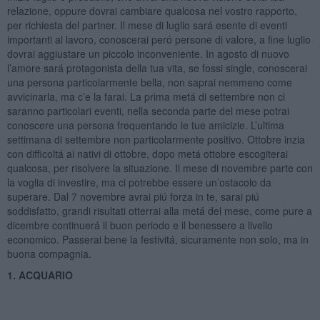
relazione, oppure dovrai cambiare qualcosa nel vostro rapporto,
per richiesta del partner. Il mese di luglio sará esente di eventi
importanti al lavoro, conoscerai peró persone di valore, a fine luglio
dovrai aggiustare un piccolo inconveniente. In agosto di nuovo
l’amore sará protagonista della tua vita, se fossi single, conoscerai
una persona particolarmente bella, non saprai nemmeno come
avvicinarla, ma c’e la farai. La prima metá di settembre non ci
saranno particolari eventi, nella seconda parte del mese potrai
conoscere una persona frequentando le tue amicizie. L’ultima
settimana di settembre non particolarmente positivo. Ottobre inzia
con difficoltá ai nativi di ottobre, dopo metá ottobre escogiterai
qualcosa, per risolvere la situazione. Il mese di novembre parte con
la voglia di investire, ma ci potrebbe essere un’ostacolo da
superare. Dal 7 novembre avrai piú forza in te, sarai piú
soddisfatto, grandi risultati otterrai alla metá del mese, come pure a
dicembre continuerá il buon periodo e il benessere a livello
economico. Passerai bene la festivitá, sicuramente non solo, ma in
buona compagnia.
1. ACQUARIO
Il cambio di segno di tutti i 3 pianeti lenti protagonisti dell’anno,
Nettuno a fine marzo, Urano inizio luglio e Saturno il 25 maggio