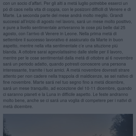
con un socio d’affari. Per gli alti a metá luglio potrebbe esserci un
pó di caos nella vita di coppia, con le posizoni difficili di Venere e di
Marte. La seconda parte del mese andrá molto meglio. Grandi
successi all’inizio di agosto nel lavoro, sará un mese molto positivo,
e pure a livello sentimentale arriveranno le cose piú belle dal 25
agosto, con l’arrivo di Venere in Leone. Nella prima metá di
settembre il successo lavorativo é assicurato da Marte in buon
aspetto, mentre nella vita sentimentale c’e una situzione piú
blanda. A ottobre sarai agevolatissimo dalle stelle per il lavoro,
mentre per le cose sentimentali dalla metá di ottobre al 6 novembre
sará un periodo adatto, quando potresti conoscere una persona
interessante, tramite i tuoi amici. A metá novembre dovresti strare
attento per non cadere nella trappola di maldicenze, se sei nativo di
fine novembre. Marte sará nel tuo segno fino a metá dicembre,
sará un mese tranquillo, ad eccezione del 10-11 dicembre, quando
ci saranno pianeti e la Luna in difficile aspetto. Le feste andranno
molto bene, anche se ci sará una voglia di competere per i nativi di
metà dicembre.