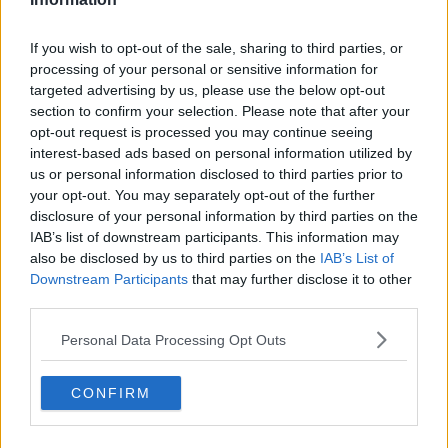
segno del Sagittario nell’ultimo weekend del mese potrebbe
sostenere un incontro fortuito con una persona che vale la pena di
conoscere ed entrarci in amicizia. Buone aspettative per gli ultimi
If you wish to opt-out of the sale, sharing to third parties, or
due giorni del mese, quando la Luna nel segno dell’Acquario sará
processing of your personal or sensitive information for
in buon aspetto con vari pianeti.
targeted advertising by us, please use the below opt-out
section to confirm your selection. Please note that after your
SCORPIONE
opt-out request is processed you may continue seeing
Marte, il tuo pianeta governatore si troverà nel tuo segno tutto il
interest-based ads based on personal information utilized by
mese, ti fortifica. Giove, il pianeta della grande fortuna é sempre in
us or personal information disclosed to third parties prior to
ottimo aspetto, cosa vorresti di piú?! Aggiungiamo anche Venere,
your opt-out. You may separately opt-out of the further
che fino a metá mese sará in ottima connessione con il tuo segno.
disclosure of your personal information by third parties on the
A livello lavorativo, ottobre è il mese, quando riuscirai a fare passi
IAB’s list of downstream participants. This information may
avanti nella tua carriera. Nei primi giorni del mese ci potrebbero
also be disclosed by us to third parties on the
IAB’s List of
essere cose inerenti ad un luogo lontano, che ti potrebbero
Downstream Participants
that may further disclose it to other
infastidire. Il 6 ottobre Mercurio entrerà nel tuo segno, subito dopo,
third parties.
se fossi nativo dei primi giorni del segno, potresti avere una
discussione a livello famigliare. Giornate rassicuranti e serene
Personal Data Processing Opt Outs
arriveranno dopo il 13 ottobre, con la Luna e vari pianeti in buona
connessione con il tuo cielo natale. Successo al lavoro dopo metá
mese, specialmente intorno il 23 ottobre c’e molta chance, per
CONFIRM
concludere un affare vantaggioso, se hai un’azienda. Una notizia
scomoda potresti avere il 29 ottobre, inerente ai soldi. Per la tua