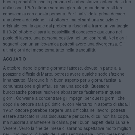
buona probabilità, che la persona stia abbastanza lontano dalla tua
abitazione. L’8-9 ottobre saranno giornate, quando potresti fare
conoscenza con questa persona. Per i nativi della prima decade,
una piccola delusione il 14 ottobre, ma ci sará una soluzione
originale, con la quale dal problema riuscirai a trarre un vantaggio.
Il 19-20 ottobre ci sará la possibilità di conoscere qualcuno nel
posto di lavoro, una persona positiva nei tuoi confronti. Nei giorni
seguenti con un amico/amica potresti avere una divergenza. Gli
ultimi giorni del mese torna tutto nella tranquillità.
ACQUARIO
A ottobre, dopo le prime giornate faticose, dovute in parte alla
posizione difficile di Marte, potresti avere qualche soddisfazione.
Innanzitutto, Mercurio è in buon aspetto per 6 giorni, facilita la
comunicazione e gli affari, se hai una società. Questioni
burocratiche potresti risolvere abbastanza facilmente in questi
giorni. Conviene a concentrare gli impegni per questi giorni, che
dopo il 6 ottobre sará piú difficile, con Mercurio in aspetto di sfida. Il
19-21 ottobre potrebbe sorgere una difficoltà nel lavoro, potresti
essere attaccato in una discussione per cose, di cui non hai colpa,
ma riuscirai a mantenere la calma, per i buoni aspetti della Luna e
Venere. Verso la fine del mese ci saranno aspettative molto migliori
per il tuo lavoro. A livello della vita sentimentale, inizio mese non ci