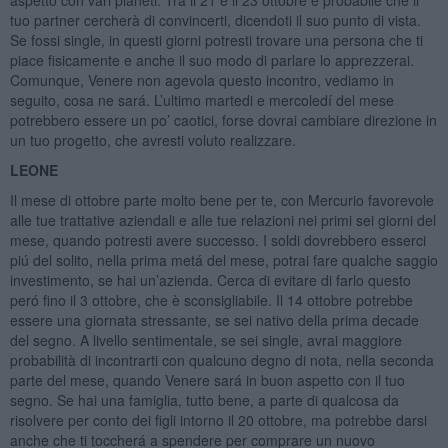
tuo partner cercherà di convincerti, dicendoti il suo punto di vista.
Se fossi single, in questi giorni potresti trovare una persona che ti
piace fisicamente e anche il suo modo di parlare lo apprezzerai.
Comunque, Venere non agevola questo incontro, vediamo in
seguito, cosa ne sará. L’ultimo martedi e mercoledí del mese
potrebbero essere un po’ caotici, forse dovrai cambiare direzione in
un tuo progetto, che avresti voluto realizzare.
LEONE
Il mese di ottobre parte molto bene per te, con Mercurio favorevole
alle tue trattative aziendali e alle tue relazioni nei primi sei giorni del
mese, quando potresti avere successo. I soldi dovrebbero esserci
piú del solito, nella prima metá del mese, potrai fare qualche saggio
investimento, se hai un’azienda. Cerca di evitare di farlo questo
peró fino il 3 ottobre, che è sconsigliabile. Il 14 ottobre potrebbe
essere una giornata stressante, se sei nativo della prima decade
del segno. A livello sentimentale, se sei single, avrai maggiore
probabilità di incontrarti con qualcuno degno di nota, nella seconda
parte del mese, quando Venere sará in buon aspetto con il tuo
segno. Se hai una famiglia, tutto bene, a parte di qualcosa da
risolvere per conto dei figli intorno il 20 ottobre, ma potrebbe darsi
anche che ti toccherá a spendere per comprare un nuovo