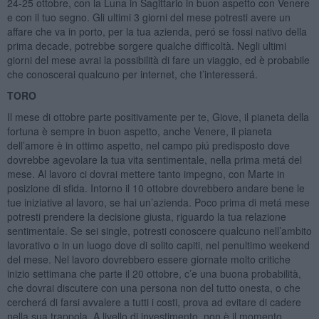
24-25 ottobre, con la Luna in Sagittario in buon aspetto con Venere
e con il tuo segno. Gli ultimi 3 giorni del mese potresti avere un
affare che va in porto, per la tua azienda, peró se fossi nativo della
prima decade, potrebbe sorgere qualche difficoltà. Negli ultimi
giorni del mese avrai la possibilità di fare un viaggio, ed è probabile
che conoscerai qualcuno per internet, che t’interesserá.
TORO
Il mese di ottobre parte positivamente per te, Giove, il pianeta della
fortuna è sempre in buon aspetto, anche Venere, il pianeta
dell’amore è in ottimo aspetto, nel campo piú predisposto dove
dovrebbe agevolare la tua vita sentimentale, nella prima metá del
mese. Al lavoro ci dovrai mettere tanto impegno, con Marte in
posizione di sfida. Intorno il 10 ottobre dovrebbero andare bene le
tue iniziative al lavoro, se hai un’azienda. Poco prima di metá mese
potresti prendere la decisione giusta, riguardo la tua relazione
sentimentale. Se sei single, potresti conoscere qualcuno nell’ambito
lavorativo o in un luogo dove di solito capiti, nel penultimo weekend
del mese. Nel lavoro dovrebbero essere giornate molto critiche
inizio settimana che parte il 20 ottobre, c’e una buona probabilità,
che dovrai discutere con una persona non del tutto onesta, o che
cercherá di farsi avvalere a tutti i costi, prova ad evitare di cadere
nella sua trappola. A livello di investimento, non è il momento