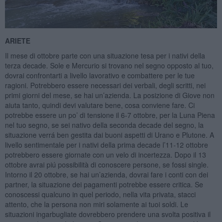
ARIETE
Il mese di ottobre parte con una situazione tesa per i nativi della
terza decade. Sole e Mercurio si trovano nel segno opposto al tuo,
dovrai confrontarti a livello lavorativo e combattere per le tue
ragioni. Potrebbero essere necessari dei verbali, degli scritti, nei
primi giorni del mese, se hai un’azienda. La posizione di Giove non
aiuta tanto, quindi devi valutare bene, cosa conviene fare. Ci
potrebbe essere un po’ di tensione il 6-7 ottobre, per la Luna Piena
nel tuo segno, se sei nativo della seconda decade del segno, la
situazione verrá ben gestita dai buoni aspetti di Urano e Plutone. A
livello sentimentale per i nativi della prima decade l’11-12 ottobre
potrebbero essere giornate con un velo di incertezza. Dopo il 13
ottobre avrai piú possibilità di conoscere persone, se fossi single.
Intorno il 20 ottobre, se hai un’azienda, dovrai fare i conti con dei
partner, la situazione dei pagamenti potrebbe essere critica. Se
conoscessi qualcuno in quel periodo, nella vita privata, stacci
attento, che la persona non miri solamente ai tuoi soldi. Le
situazioni ingarbugliate dovrebbero prendere una svolta positiva il