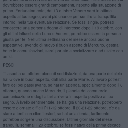
dovrebbero essere grandi cambiamenti, rispetto alla situazione di
prima. Fortunatamente, dal 13 ottobre Venere sará in ottimo
aspetto al tuo segno, avrai piú chance per sentire la tranquillità
intorno, nella tua eventuale relazione. Se fossi single, potresti
conoscere una persona degna di interesse dopo il 19 ottobre, con
gli ottimi influssi della Luna e Venere, potrebbe essere la persona
giusta per te. Nell’ultima settimana del mese ancora buone
aspettative, avendo di nuovo il buon aspetto di Mercurio, gestirai
bene le comunicazioni, sarai portato a socializzare e ad uscire con
amici.
PESCI
Ti aspetta un ottobre pieno di soddisfazioni, da una parte del cielo
hai Giove in buon aspetto, dall’altra parte Marte. Al lavoro potresti
fare dei bei passi avanti, se hai un’azienda, specialmente dopo il 6
ottobre, quando anche Mercurio, il pianeta del commercio,
comunicazione e degli affari arriverà in aspetto positivo al tuo
segno. A livello sentimentale, se hai giá una relazione, potrebbero
essere giornate difficili l’11-12 ottobre. Il 20-21-22 ottobre, c’e da
stare attenti con clienti esteri, se hai un’azienda, facilmente
potrebbe sorgere una discussione. Ultime giornate del mese
tranquilli, semmai il 29 ottobre, se fossi nativo della prima decade