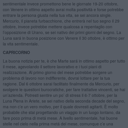
sentimentale invece promettono bene le giornate 19-20 ottobre,
con Venere in ottimo aspetto avrai molta positività e forse potrebbe
entrare la persona giusta nella tua vita, se sei ancora single.
Mercurio, il pianeta furbacchione, che entrerà nel tuo segno il 29
ottobre, invece potrebbe mettere qualcosa a repentaglio con
l’opposizione di Urano, se sei nativo dei primi giorni del segno. La
Luna sará in buona posizione con Venere il 30 ottobre, è ottimo per
la vita sentimentale.
CAPRICORNO
La buona notizia per te, è che Marte sará in ottimo aspetto per tutto
il mese, agevolando il settore lavorativo e i tuoi piani di
realizzazione. Al primo giorno del mese potrebbe sorgere un
problema di lavoro non indifferente, dovrai lottare per la tua
ragione. Dal 6 ottobre sarai facilitato finalmente da Mercurio, per
svolgere le questioni burocratiche, per fare trattative vincenti, se hai
un’azienda. Potresti sentire un po’ di stress il 6-7 ottobre, per la
Luna Piena in Ariete, se sei nativo della seconda decade del segno,
ma non c’e un vero motivo, per il quale dovresti agitarti. È molto
probabile che stai progettando un viaggio in un luogo lontano, da
fare poco prima di metá mese. A livello sentimentale, hai buone
stelle nel cielo nella prima metá del mese, comunque c’e una