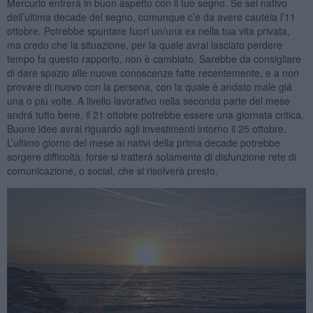
Mercurio entrerà in buon aspetto con il tuo segno. Se sei nativo
dell’ultima decade del segno, comunque c’e da avere cautela l’11
ottobre. Potrebbe spuntare fuori un/una ex nella tua vita privata,
ma credo che la situazione, per la quale avrai lasciato perdere
tempo fa questo rapporto, non è cambiato. Sarebbe da consigliare
di dare spazio alle nuove conoscenze fatte recentemente, e a non
provare di nuovo con la persona, con la quale è andato male giá
una o piú volte. A livello lavorativo nella seconda parte del mese
andrá tutto bene, il 21 ottobre potrebbe essere una giornata critica.
Buone idee avrai riguardo agli investimenti intorno il 25 ottobre.
L’ultimo giorno del mese ai nativi della prima decade potrebbe
sorgere difficoltà, forse si tratterá solamente di disfunzione rete di
comunicazione, o social, che si risolverà presto.