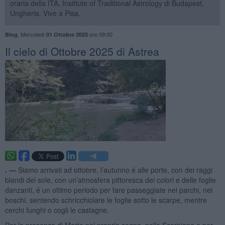
oraria della ITA, Institute of Traditional Astrology di Budapest,
Ungheria. Vive a Pisa.
,
Mercoledì
ore 09:00
Blog
01 Ottobre 2025
​Il cielo di Ottobre 2025 di Astrea
. —
Siamo arrivati ad ottobre, l’autunno é alle porte, con dei raggi
blandi del sole, con un’atmosfera pittoresca dei colori e delle foglie
danzanti, é un ottimo periodo per fare passeggiate nei parchi, nei
boschi, sentendo schricchiolare le foglie sotto le scarpe, mentre
cerchi funghi o cogli le castagne.
Per la presenza di Marte nel proprio segno, nello Scorpione e per