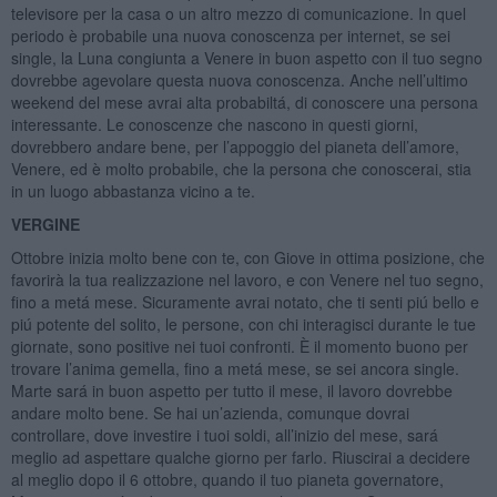
televisore per la casa o un altro mezzo di comunicazione. In quel
periodo è probabile una nuova conoscenza per internet, se sei
single, la Luna congiunta a Venere in buon aspetto con il tuo segno
dovrebbe agevolare questa nuova conoscenza. Anche nell’ultimo
weekend del mese avrai alta probabiltá, di conoscere una persona
interessante. Le conoscenze che nascono in questi giorni,
dovrebbero andare bene, per l’appoggio del pianeta dell’amore,
Venere, ed è molto probabile, che la persona che conoscerai, stia
in un luogo abbastanza vicino a te.
VERGINE
Ottobre inizia molto bene con te, con Giove in ottima posizione, che
favorirà la tua realizzazione nel lavoro, e con Venere nel tuo segno,
fino a metá mese. Sicuramente avrai notato, che ti senti piú bello e
piú potente del solito, le persone, con chi interagisci durante le tue
giornate, sono positive nei tuoi confronti. È il momento buono per
trovare l’anima gemella, fino a metá mese, se sei ancora single.
Marte sará in buon aspetto per tutto il mese, il lavoro dovrebbe
andare molto bene. Se hai un’azienda, comunque dovrai
controllare, dove investire i tuoi soldi, all’inizio del mese, sará
meglio ad aspettare qualche giorno per farlo. Riuscirai a decidere
al meglio dopo il 6 ottobre, quando il tuo pianeta governatore,