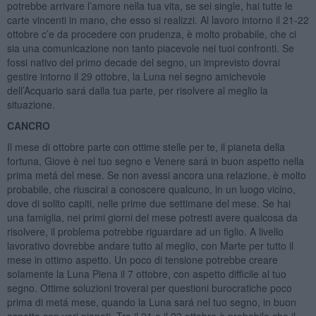
potrebbe arrivare l’amore nella tua vita, se sei single, hai tutte le
carte vincenti in mano, che esso si realizzi. Al lavoro intorno il 21-22
ottobre c’e da procedere con prudenza, è molto probabile, che ci
sia una comunicazione non tanto piacevole nei tuoi confronti. Se
fossi nativo del primo decade del segno, un imprevisto dovrai
gestire intorno il 29 ottobre, la Luna nel segno amichevole
dell’Acquario sará dalla tua parte, per risolvere al meglio la
situazione.
CANCRO
Il mese di ottobre parte con ottime stelle per te, il pianeta della
fortuna, Giove è nel tuo segno e Venere sará in buon aspetto nella
prima metá del mese. Se non avessi ancora una relazione, è molto
probabile, che riuscirai a conoscere qualcuno, in un luogo vicino,
dove di solito capiti, nelle prime due settimane del mese. Se hai
una famiglia, nei primi giorni del mese potresti avere qualcosa da
risolvere, il problema potrebbe riguardare ad un figlio. A livello
lavorativo dovrebbe andare tutto al meglio, con Marte per tutto il
mese in ottimo aspetto. Un poco di tensione potrebbe creare
solamente la Luna Piena il 7 ottobre, con aspetto difficile al tuo
segno. Ottime soluzioni troverai per questioni burocratiche poco
prima di metá mese, quando la Luna sará nel tuo segno, in buon
aspetto con vari pianeti. Tra il 21 e il 23 ottobre è probabile che il