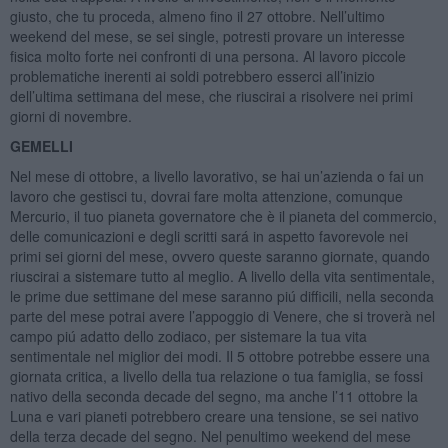
giusto, che tu proceda, almeno fino il 27 ottobre. Nell’ultimo
weekend del mese, se sei single, potresti provare un interesse
fisica molto forte nei confronti di una persona. Al lavoro piccole
problematiche inerenti ai soldi potrebbero esserci all’inizio
dell’ultima settimana del mese, che riuscirai a risolvere nei primi
giorni di novembre.
GEMELLI
Nel mese di ottobre, a livello lavorativo, se hai un’azienda o fai un
lavoro che gestisci tu, dovrai fare molta attenzione, comunque
Mercurio, il tuo pianeta governatore che è il pianeta del commercio,
delle comunicazioni e degli scritti sará in aspetto favorevole nei
primi sei giorni del mese, ovvero queste saranno giornate, quando
riuscirai a sistemare tutto al meglio. A livello della vita sentimentale,
le prime due settimane del mese saranno piú difficili, nella seconda
parte del mese potrai avere l’appoggio di Venere, che si troverà nel
campo piú adatto dello zodiaco, per sistemare la tua vita
sentimentale nel miglior dei modi. Il 5 ottobre potrebbe essere una
giornata critica, a livello della tua relazione o tua famiglia, se fossi
nativo della seconda decade del segno, ma anche l’11 ottobre la
Luna e vari pianeti potrebbero creare una tensione, se sei nativo
della terza decade del segno. Nel penultimo weekend del mese