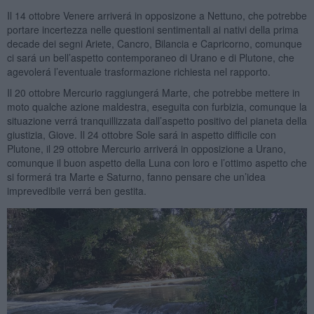
Il 14 ottobre Venere arriverá in opposizone a Nettuno, che potrebbe
portare incertezza nelle questioni sentimentali ai nativi della prima
decade dei segni Ariete, Cancro, Bilancia e Capricorno, comunque
ci sará un bell’aspetto contemporaneo di Urano e di Plutone, che
agevolerá l’eventuale trasformazione richiesta nel rapporto.
Il 20 ottobre Mercurio raggiungerá Marte, che potrebbe mettere in
moto qualche azione maldestra, eseguita con furbizia, comunque la
situazione verrá tranquillizzata dall’aspetto positivo del pianeta della
giustizia, Giove. Il 24 ottobre Sole sará in aspetto difficile con
Plutone, il 29 ottobre Mercurio arriverá in opposizione a Urano,
comunque il buon aspetto della Luna con loro e l’ottimo aspetto che
si formerá tra Marte e Saturno, fanno pensare che un’idea
imprevedibile verrá ben gestita.