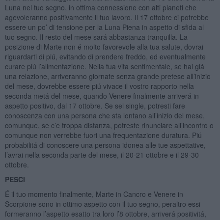
Luna nel tuo segno, in ottima connessione con alti pianeti che
agevoleranno positivamente il tuo lavoro. Il 17 ottobre ci potrebbe
essere un po’ di tensione per la Luna Piena in aspetto di sfida al
tuo segno. Il resto del mese sará abbastanza tranquilla. La
posizione di Marte non é molto favorevole alla tua salute, dovrai
riguardarti di piú, evitando di prendere freddo, ed eventualmente
curare piú l’alimentazione. Nella tua vita sentimentale, se hai giá
una relazione, arriveranno giornate senza grande pretese all’inizio
del mese, dovrebbe essere piú vivace il vostro rapporto nella
seconda metá del mese, quando Venere finalmente arriverá in
aspetto positivo, dal 17 ottobre. Se sei single, potresti fare
conoscenza con una persona che sta lontano all’inizio del mese,
comunque, se c’e troppa distanza, potreste rinunciare all’incontro o
comunque non verrebbe fuori una frequentazione duratura. Piú
probabilitá di conoscere una persona idonea alle tue aspettative,
l’avrai nella seconda parte del mese, il 20-21 ottobre e il 29-30
ottobre.
PESCI
É il tuo momento finalmente, Marte in Cancro e Venere in
Scorpione sono in ottimo aspetto con il tuo segno, peraltro essi
formeranno l’aspetto esatto tra loro l’8 ottobre, arriverá positivitá,