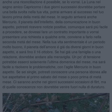
anche una riconciliazione é possibile, se lo vorrai. La Luna nel
segno amico Capricorno i due giorni successivi dovrebbe portare
una bella svolta nella tua vita, potrai arrivare al successo nel tuo
lavoro prima della metá del mese. In seguito arriverá anche
Mercurio, il pianeta dell’intelletto, della comunicazione in buon
aspetto, potresti ricevere notizie positive, comunque sará piú facile
a procedere, se dovessi fare un contratto importante o vorrai
presentare una richiesta a qualche ente, conviene a farlo nella
seconda metá del mese. Nella tua vita sentimentale é un periodo
molto buono, il pianeta dell’amore é giá da diversi giorni in buon
aspetto, e sará fino il 16 ottobre. Se hai giá una famiglia o una
relazione, dovrebbe andare alla meraviglia. Un po’ di tensione
potrebbe esserci solamente l’ultima domenica del mese, ma sará
facile a risolvere le problematiche, con l’agile Mercurio in buon
aspetto. Se sei single, potresti conoscere una persona idonea alle
tue aspettative al primo sabato del mese o poco prima di metá
mese. Ci saranno anche nei giorni successivi occasioni di flirt, ma
di quelle conoscenze non dovrebbe venire fuori nulla di duraturo.