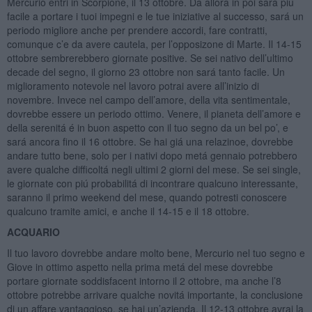
Mercurio entri in Scorpione, il 13 ottobre. Da allora in poi sará piú
facile a portare i tuoi impegni e le tue iniziative al successo, sará un
periodo migliore anche per prendere accordi, fare contratti,
comunque c’e da avere cautela, per l’opposizone di Marte. Il 14-15
ottobre sembrerebbero giornate positive. Se sei nativo dell’ultimo
decade del segno, il giorno 23 ottobre non sará tanto facile. Un
miglioramento notevole nel lavoro potrai avere all’inizio di
novembre. Invece nel campo dell’amore, della vita sentimentale,
dovrebbe essere un periodo ottimo. Venere, il pianeta dell’amore e
della serenitá é in buon aspetto con il tuo segno da un bel po’, e
sará ancora fino il 16 ottobre. Se hai giá una relazinoe, dovrebbe
andare tutto bene, solo per i nativi dopo metá gennaio potrebbero
avere qualche difficoltá negli ultimi 2 giorni del mese. Se sei single,
le giornate con piú probabilitá di incontrare qualcuno interessante,
saranno il primo weekend del mese, quando potresti conoscere
qualcuno tramite amici, e anche il 14-15 e il 18 ottobre.
ACQUARIO
Il tuo lavoro dovrebbe andare molto bene, Mercurio nel tuo segno e
Giove in ottimo aspetto nella prima metá del mese dovrebbe
portare giornate soddisfacent intorno il 2 ottobre, ma anche l’8
ottobre potrebbe arrivare qualche novitá importante, la conclusione
di un affare vantaggioso, se hai un’azienda. Il 12-13 ottobre avrai la