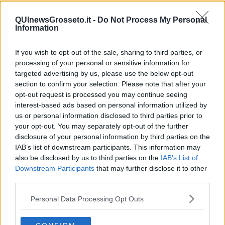
dovrebbe andare tutto bene, al lato economico sei favorito dalle
stelle. Periodo buono per concludere qualche affare importante
QUInewsGrosseto.it -
Do Not Process My Personal
l’avrai poco prima della metá del mese. Ci vorrá attenzione
Information
particolare il 17 ottobre, che potresti avere una discussione con
qualcuno, con un socio o con il partner, dalla quale sará difficile ad
If you wish to opt-out of the sale, sharing to third parties, or
uscire illeso. Situazione piú tranquilla verso la fine del mese. A
processing of your personal or sensitive information for
livello della tua vita sentimentale, se hai giá una famiglia o una
relazione, tutto procede bene, a parte la giornata della Luna Piena
targeted advertising by us, please use the below opt-out
del 17 ottobre con la Luna nel segno opposto al tuo, che potrebbe
section to confirm your selection. Please note that after your
portare un po’ di tensione. Se sei single, potresti conoscere
opt-out request is processed you may continue seeing
qualcuno che lavora nel settore inerente ai soldi, quindi un/a broker
interest-based ads based on personal information utilized by
oppure andando in banca per fare una semplice operazione, nella
us or personal information disclosed to third parties prior to
prima parte del mese. Dal 17 ottobre Venere entrerá nel segno
your opt-out. You may separately opt-out of the further
amico del Sagittario, dal 20 ottobre avrai piú chance, per incontrare
disclosure of your personal information by third parties on the
una persona interessante.
IAB’s list of downstream participants. This information may
also be disclosed by us to third parties on the
IAB’s List of
SCORPIONE
Downstream Participants
that may further disclose it to other
Sei il segno favorito dello zodiaco nel mese di ottobre. Non soltanto
third parties.
perché si sta avvicinando il tuo compleanno, ma per la presenza di
Venere nel tuo segno nella prima metá del mese, che ti regala il
Personal Data Processing Opt Outs
fascino, e per Marte e Saturno, che saranno in ottimo aspetto per
tutto il mese. Veramente ora sei tu a dettare le regole agli altri, che
avranno una buona percezione della tua persona. Quindi anche se