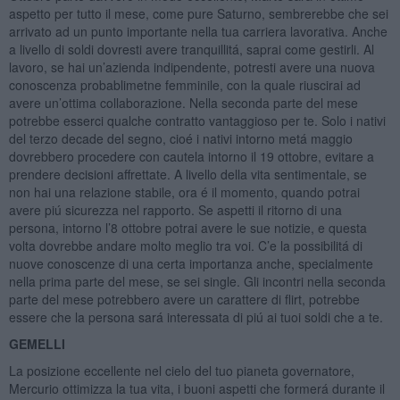
aspetto per tutto il mese, come pure Saturno, sembrerebbe che sei
arrivato ad un punto importante nella tua carriera lavorativa. Anche
a livello di soldi dovresti avere tranquillitá, saprai come gestirli. Al
lavoro, se hai un’azienda indipendente, potresti avere una nuova
conoscenza probablimetne femminile, con la quale riuscirai ad
avere un’ottima collaborazione. Nella seconda parte del mese
potrebbe esserci qualche contratto vantaggioso per te. Solo i nativi
del terzo decade del segno, cioé i nativi intorno metá maggio
dovrebbero procedere con cautela intorno il 19 ottobre, evitare a
prendere decisioni affrettate. A livello della vita sentimentale, se
non hai una relazione stabile, ora é il momento, quando potrai
avere piú sicurezza nel rapporto. Se aspetti il ritorno di una
persona, intorno l’8 ottobre potrai avere le sue notizie, e questa
volta dovrebbe andare molto meglio tra voi. C’e la possibilitá di
nuove conoscenze di una certa importanza anche, specialmente
nella prima parte del mese, se sei single. Gli incontri nella seconda
parte del mese potrebbero avere un carattere di flirt, potrebbe
essere che la persona sará interessata di piú ai tuoi soldi che a te.
GEMELLI
La posizione eccellente nel cielo del tuo pianeta governatore,
Mercurio ottimizza la tua vita, i buoni aspetti che formerá durante il