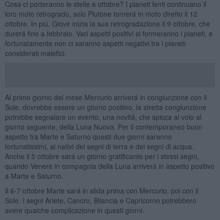
Cosa ci porteranno le stelle a ottobre? I pianeti lenti continuano il
loro moto retrogrado, solo Plutone tornerá in moto diretto il 12
ottobre. In piú, Giove inizia la sua retrogradazione il 9 ottobre, che
durerá fino a febbraio. Vari aspetti positivi si formeranno i pianeti, e
fortunatamente non ci saranno aspetti negativi tra i pianeti
considerati malefici.
Al primo giorno del mese Mercurio arriverá in congiunzione con il
Sole, dovrebbe essere un giorno positivo, la stretta congiunzione
potrebbe segnalare un evento, una novitá, che spicca al volo al
giorno seguente, della Luna Nuova. Per il contemporaneo buon
aspetto tra Marte e Saturno questi due giorni saranno
fortunatissimi, ai nativi dei segni di terra e dei segni di acqua.
Anche il 5 ottobre sará un giorno gratificante per i stessi segni,
quando Venere in compagnia della Luna arriverá in aspetto positivo
a Marte e Saturno.
Il 6-7 ottobre Marte sará in sfida prima con Mercurio, poi con il
Sole. I segni Ariete, Cancro, Bilancia e Capricorno potrebbero
avere qualche complicazione in questi giorni.