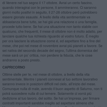
di Venere nel tuo segno il 17 ottobre. Avrai un certo fascino,
quando interagirai con le persone, ti ammireranno. Ci saranno
giorni molto positivi in seguito, il 27-28 ottobre peró potrebbero
essere gionate esauste. A livello della vita sentimentale va
abbastanza bene tutto, se hai giá una relazione o una famiglia,
procede tutto bene. Se hai una situazione non tanto stabile con
qualcuno, che frequenti, il mese di ottobre non é molto adatto, per
lanciare qualche tua richiesta riguardo al vostro futuro. É meglio
per ora lasciare la situazione come é, ed aspettare fino a fine del
mese, che poi nel mese di novembre avrai piú pianeti a favore. Se
sei nativa del secondo decade del segno, l’ultima domenica del
mese sará un po’ critica, non perdere la fiducia, che le cose
andranno a posto presto.
CAPRICORNO
Ottime stelle per te, nel mese di ottobre, a livello della vita
sentimentale. Mentre i pianeti connessi al tuo settore lavorativo
saranno invece in posizioni difficili nel cielo, all’inizio del mese.
Comunque nulla di male, avendo il buon aspetto di Saturno, non ti
potrá succedere nulla di cui temere. Solamente ci vorrá piú
dedizione al tuo lavoro, del solito. Se hai un’impresa, per firmare
contratti importanti sarebbe meglio ad aspettare almeno che