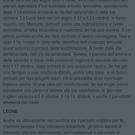
pianeti, agevolerá il tuo successo a livello lavorativo, speciamente
dopo il 13 ottobre arriverai ai risultati sorprendenti nella tua
carriera. La Luna sará nel tuo segno il 22 e il 23 ottobre, in buon
aspetto con Mercurio, potresti avere una soddisfazione a livello
lavorativo, un’idea innovativa si realizzerá, se hai una societá. É un
ottimo periodo anche per fare contratti di lavoro vantaggiosi. Non a
caso ti ho messo in cima della classifica dell’oroscopo annuale,
quest’autunno ti portará tanta soddisfazione. A livello della vita
sentimentale, non c’e da lamentarsi, Venere, il pianeta dell’amore e
della serenitá si trova nella posizione migliore in assoluto del cielo
fino il 17 ottobre, dopo entrerá in una posizone neutra. Se hai giá
una famiglia o una relazione stabile, andrá tutto bene, é un buon
periodo per fare progetti futuri, c’e la possibilitá di un eventuale
trasloco anche, in una casa piú comfortevole. Se sei single, potrai
conoscere una persona idonea alle tue aspettative, le giornate
migliori saranno il 5-6 ottobre, il 13-14 ottobre, e anche il penultimo
weekend del mese.
LEONE
Anche se ultimamente non sembra sia il periodo migliore per te,
mantieni sempre il tuo ottimismo imbattibile, gli ottimi aspetti di
Mercurio, pianeta dell’intelletto, dell’intelligenza e del modo di