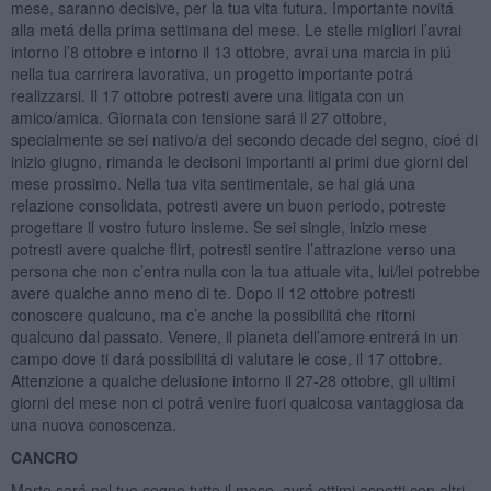
mese, saranno decisive, per la tua vita futura. Importante novitá
alla metá della prima settimana del mese. Le stelle migliori l’avrai
intorno l’8 ottobre e intorno il 13 ottobre, avrai una marcia in piú
nella tua carrirera lavorativa, un progetto importante potrá
realizzarsi. Il 17 ottobre potresti avere una litigata con un
amico/amica. Giornata con tensione sará il 27 ottobre,
specialmente se sei nativo/a del secondo decade del segno, cioé di
inizio giugno, rimanda le decisoni importanti ai primi due giorni del
mese prossimo. Nella tua vita sentimentale, se hai giá una
relazione consolidata, potresti avere un buon periodo, potreste
progettare il vostro futuro insieme. Se sei single, inizio mese
potresti avere qualche flirt, potresti sentire l’attrazione verso una
persona che non c’entra nulla con la tua attuale vita, lui/lei potrebbe
avere qualche anno meno di te. Dopo il 12 ottobre potresti
conoscere qualcuno, ma c’e anche la possibilitá che ritorni
qualcuno dal passato. Venere, il pianeta dell’amore entrerá in un
campo dove ti dará possibilitá di valutare le cose, il 17 ottobre.
Attenzione a qualche delusione intorno il 27-28 ottobre, gli ultimi
giorni del mese non ci potrá venire fuori qualcosa vantaggiosa da
una nuova conoscenza.
CANCRO
Marte sará nel tuo segno tutto il mese, avrá ottimi aspetti con altri