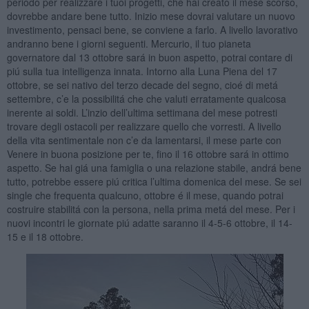
periodo per realizzare i tuoi progetti, che hai creato il mese scorso,
dovrebbe andare bene tutto. Inizio mese dovrai valutare un nuovo
investimento, pensaci bene, se conviene a farlo. A livello lavorativo
andranno bene i giorni seguenti. Mercurio, il tuo pianeta
governatore dal 13 ottobre sará in buon aspetto, potrai contare di
piú sulla tua intelligenza innata. Intorno alla Luna Piena del 17
ottobre, se sei nativo del terzo decade del segno, cioé di metá
settembre, c’e la possibilitá che che valuti erratamente qualcosa
inerente ai soldi. L’inzio dell’ultima settimana del mese potresti
trovare degli ostacoli per realizzare quello che vorresti. A livello
della vita sentimentale non c’e da lamentarsi, il mese parte con
Venere in buona posizione per te, fino il 16 ottobre sará in ottimo
aspetto. Se hai giá una famiglia o una relazione stabile, andrá bene
tutto, potrebbe essere piú critica l’ultima domenica del mese. Se sei
single che frequenta qualcuno, ottobre é il mese, quando potrai
costruire stabilitá con la persona, nella prima metá del mese. Per i
nuovi incontri le giornate piú adatte saranno il 4-5-6 ottobre, il 14-
15 e il 18 ottobre.