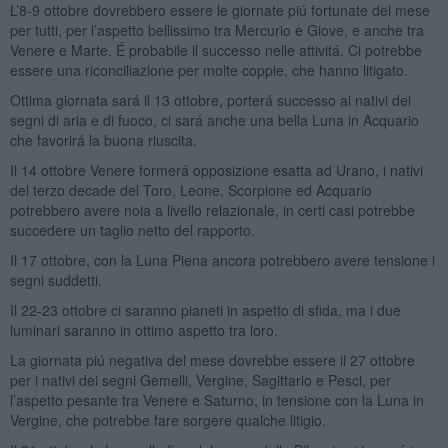
L’8-9 ottobre dovrebbero essere le giornate piú fortunate del mese
per tutti, per l’aspetto bellissimo tra Mercurio e Giove, e anche tra
Venere e Marte. É probabile il successo nelle attivitá. Ci potrebbe
essere una riconciliazione per molte coppie, che hanno litigato.
Ottima giornata sará il 13 ottobre, porterá successo ai nativi dei
segni di aria e di fuoco, ci sará anche una bella Luna in Acquario
che favorirá la buona riuscita.
Il 14 ottobre Venere formerá opposizione esatta ad Urano, i nativi
del terzo decade del Toro, Leone, Scorpione ed Acquario
potrebbero avere noia a livello relazionale, in certi casi potrebbe
succedere un taglio netto del rapporto.
Il 17 ottobre, con la Luna Piena ancora potrebbero avere tensione i
segni suddetti.
Il 22-23 ottobre ci saranno pianeti in aspetto di sfida, ma i due
luminari saranno in ottimo aspetto tra loro.
La giornata piú negativa del mese dovrebbe essere il 27 ottobre
per i nativi dei segni Gemelli, Vergine, Sagittario e Pesci, per
l’aspetto pesante tra Venere e Saturno, in tensione con la Luna in
Vergine, che potrebbe fare sorgere qualche litigio.