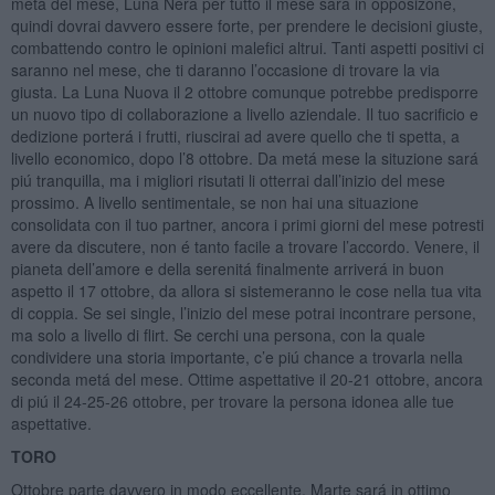
metá del mese, Luna Nera per tutto il mese sará in opposizone,
quindi dovrai davvero essere forte, per prendere le decisioni giuste,
combattendo contro le opinioni malefici altrui. Tanti aspetti positivi ci
saranno nel mese, che ti daranno l’occasione di trovare la via
giusta. La Luna Nuova il 2 ottobre comunque potrebbe predisporre
un nuovo tipo di collaborazione a livello aziendale. Il tuo sacrificio e
dedizione porterá i frutti, riuscirai ad avere quello che ti spetta, a
livello economico, dopo l’8 ottobre. Da metá mese la situzione sará
piú tranquilla, ma i migliori risutati li otterrai dall’inizio del mese
prossimo. A livello sentimentale, se non hai una situazione
consolidata con il tuo partner, ancora i primi giorni del mese potresti
avere da discutere, non é tanto facile a trovare l’accordo. Venere, il
pianeta dell’amore e della serenitá finalmente arriverá in buon
aspetto il 17 ottobre, da allora si sistemeranno le cose nella tua vita
di coppia. Se sei single, l’inizio del mese potrai incontrare persone,
ma solo a livello di flirt. Se cerchi una persona, con la quale
condividere una storia importante, c’e piú chance a trovarla nella
seconda metá del mese. Ottime aspettative il 20-21 ottobre, ancora
di piú il 24-25-26 ottobre, per trovare la persona idonea alle tue
aspettative.
TORO
Ottobre parte davvero in modo eccellente, Marte sará in ottimo