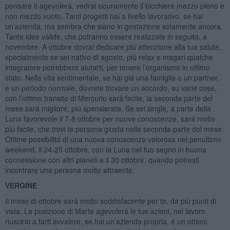
pensare ti agevolerá, vedrai sicuramente il bicchiere mezzo pieno e
non mezzo vuoto. Tanti progetti hai a livello lavorativo, se hai
un’azienda, ma sembra che siano in gestazione solamente ancora.
Tante idee valide, che potranno essere realizzate in seguito, a
novembre. A ottobre dovrai dedicare piú attenzione alla tua salute,
specialmente se sei nativo di agosto, piú relax e magari qualche
integratore potrebbero aiutarti, per tenere l’organismo in ottimo
stato. Nella vita sentimentale, se hai giá una famiglia o un partner,
é un periodo normale, dovrete trovare un accordo, su varie cose,
con l’ottimo transito di Mercurio sará facile, la seconda parte del
mese sará migliore, piú spensierata. Se sei single, a parte della
Luna favorevole il 7-8 ottobre per nuove conoscenze, sará molto
piú facile, che trovi la persona giusta nella seconda parte del mese.
Ottime possibilitá di una nuova conoscenza valorosa nel penultimo
weekend, il 24-25 ottobre, con la Luna nel tuo segno in buona
connessione con altri pianeti e il 30 ottobre, quando potresti
incontrare una persona molto attraente.
VERGINE
Il mese di ottobre sará molto soddisfacente per te, da piú punti di
vista. La posizione di Marte agevolerá le tue azioni, nel lavoro
riuscirai a farti avvalere, se hai un’azienda propria, é un ottimo