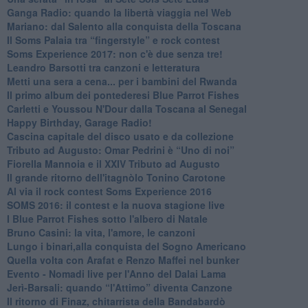
Ganga Radio: quando la libertà viaggia nel Web
Mariano: dal Salento alla conquista della Toscana
​Il Soms Palaia tra “fingerstyle” e rock contest
Soms Experience 2017: non c'è due senza tre!
​Leandro Barsotti tra canzoni e letteratura
​Metti una sera a cena... per i bambini del Rwanda
​Il primo album dei pontederesi Blue Parrot Fishes
Carletti e Youssou N'Dour dalla Toscana al Senegal
Happy Birthday, Garage Radio!
​Cascina capitale del disco usato e da collezione
Tributo ad Augusto: Omar Pedrini è “Uno di noi”
​Fiorella Mannoia e il XXIV Tributo ad Augusto
Il grande ritorno dell'itagnòlo Tonino Carotone
​Al via il rock contest Soms Experience 2016
​SOMS 2016: il contest e la nuova stagione live
I Blue Parrot Fishes sotto l'albero di Natale
Bruno Casini: la vita, l'amore, le canzoni
​Lungo i binari,alla conquista del Sogno Americano
​Quella volta con Arafat e Renzo Maffei nel bunker
​Evento - Nomadi live per l'Anno del Dalai Lama
Jerì-Barsali: quando “l'Attimo” diventa Canzone
Il ritorno di Finaz, chitarrista della Bandabardò