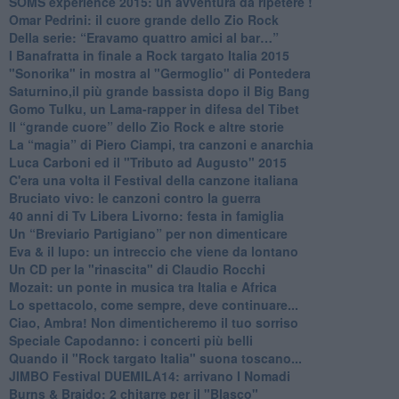
​SOMS experience 2015: un avventura da ripetere !
Omar Pedrini: il cuore grande dello Zio Rock
Della serie: “Eravamo quattro amici al bar…”
I Banafratta in finale a Rock targato Italia 2015
"Sonorika" in mostra al "Germoglio" di Pontedera
​Saturnino,il più grande bassista dopo il Big Bang
​Gomo Tulku, un Lama-rapper in difesa del Tibet
​Il “grande cuore” dello Zio Rock e altre storie
La “magia” di Piero Ciampi, tra canzoni e anarchia
Luca Carboni ed il "Tributo ad Augusto" 2015
C'era una volta il Festival della canzone italiana
Bruciato vivo: le canzoni contro la guerra
40 anni di Tv Libera Livorno: festa in famiglia
Un “Breviario Partigiano” per non dimenticare
Eva & il lupo: un intreccio che viene da lontano
Un CD per la "rinascita" di Claudio Rocchi
Mozait: un ponte in musica tra Italia e Africa
Lo spettacolo, come sempre, deve continuare...
Ciao, Ambra! Non dimenticheremo il tuo sorriso
Speciale Capodanno: i concerti più belli
Quando il "Rock targato Italia" suona toscano...
JIMBO Festival DUEMILA14: arrivano I Nomadi
Burns & Braido: 2 chitarre per il "Blasco"