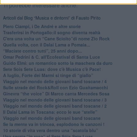
Ti potrebbe interessare anche:
Articoli dal Blog “Musica e dintorni” di Fausto Pirìto
​Piero Ciampi, i De André e altre storie
​Trasferirsi in Portogallo:il sogno diventa realtà
​C'era una volta un “Cane Sciolto”di nome Zio Rock
Quella volta, con il Dalai Lama a Pomaia...
​“Maciste contro tutti”, 25 anni dopo...
​Omar Pedrini & C. all'Ecofestival di Santa Luce
Guido Elmi: un romantico sotto la maschera da duro
Sete Soís Sete Luas: dove c'è Musica c'è Pace!
​A luglio, Forte dei Marmi si tinge di “giallo”
Viaggio nel mondo delle giovani band toscane / 4
Sulle strade del Rock&Roll con Ezio Guaitamacchi
​Ginevra “the voice” Di Marco canta Mercedes Sosa
Viaggio nel mondo delle giovani band toscane / 3
​Viaggio nel mondo delle giovani band toscane / 2
Il Dalai Lama in Toscana: ecco le sue “stelle”
Viaggio nel mondo delle giovani band toscane
Se la mente va in trincea, esplodono le canzoni !
​10 storie di vita vera dentro una “scatola blu”
​Una serata “in rosa” al Sete Sóis Sete Luas