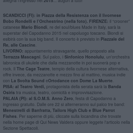
allegria l'ingresso nel
2015
... auguri a tutti!
SCANDICCI (FI):
in
Piazza della Resistenza
con il livornese
Bobo Rondelli e l’Orchestrino
(nella foto).
FIRENZE:
il “crooner”
catanese
Mario Biondi
, re del soul/blues Made in Italy, sarà la
superstar del Capodanno 2015 nel capoluogo toscano. Biondi si
esibirà con la sua big band. Il concerto è previsto in
Piazzale del
Re, alle Cascine
.
LIVORNO:
appuntamento stravagante, quello proposto alla
Terrazza Mascagni
. Sul palco, i
Sinfonico Honolulu
, un'orchestra
labronica di ukulele che dalla mezzanotte in poi suonerà pop e
rock. Il
The Cage Teatre
, tempio della cultura livornese alternativa,
offre invece, da mezzanotte e mezzo fino al mattino, musica indie
con
La Svolta Sound
e
Ortodance con Dome La Muerte
.
PISA: al Teatro Verdi,
protagonista della serata sarà la
Banda
Osiris
tra musica, teatro, comicità e improvvisazione.
PALAIA (PI): al
S.O.M.S. Anno Zero
, festa di Capodanno a
ingresso gratuito. Dalle ore 22 si alterneranno sul palco tre band:
Menestrelli di Banfratta, Tailors High Club e Blue Parrot
Fishes
. Per saperne di più, cliccate sulla locandina che trovate
nella home page di Qui News Valdera oppure leggete l'articolo nella
Sezione Spettacoli.