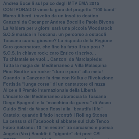
Andrea Bocelli sul palco degli MTV EMA 2015
CONTRORADIO vince la gara del progetto "100 band"
Marco Alberti, travolto da un insolito destino
Canzoni da Oscar per Andrea Bocelli e Paola Bivona
La Valdera per 3 giorni sarà una piccola Woodstock
S.O.S musica in Toscana: un percorso a ostacoli
​Toscana suona giovane? La risposta della Regione
Caro governatore, che fine ha fatto il tuo post ?
S.O.S. in chiave rock: caro Enrico ti scrivo...
Tu chiamale se vuoi... Canzoni da Marciapiede!
​Tutta la magia del Mediterraneo a Villa Malaspina
​Pino Scotto: un rocker “duro e puro” alla mèta!
​Quando la Canzone fa rima con Kafka e Rivoluzione
​Fortis:la “lunga corsa” di un cantautore di razza
Alice e il Premio Internazionale della Libertà
​L'incanto del Mediterraneo abbraccia la Toscana
​Diego Spagnoli e la “macchina da guerra” di Vasco
​Guido Elmi: da Vasco Rossi alla “beautiful life”
​Castelo: quando il fado incontrò i Rolling Stones
La censura di Facebook si abbatte sul club Tenco
Fabio Balzano: 10 “minestre” tra sarcasmo e poesia
Angela (Vox) Baraldi: il “gigante” dei post-CSI