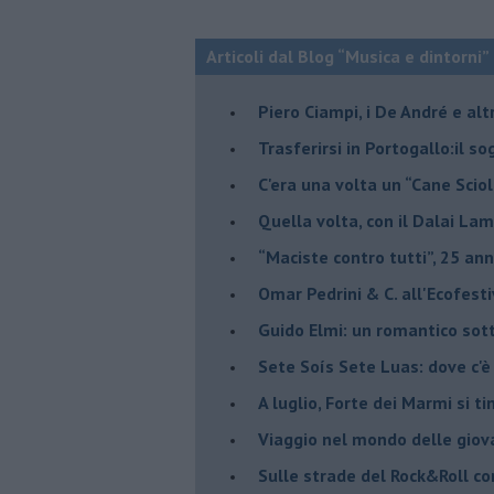
Articoli dal Blog “Musica e dintorni”
​Piero Ciampi, i De André e alt
​Trasferirsi in Portogallo:il s
​C'era una volta un “Cane Scio
Quella volta, con il Dalai Lam
​“Maciste contro tutti”, 25 ann
​Omar Pedrini & C. all'Ecofest
Guido Elmi: un romantico sot
Sete Soís Sete Luas: dove c'è
​A luglio, Forte dei Marmi si ti
Viaggio nel mondo delle giov
Sulle strade del Rock&Roll c