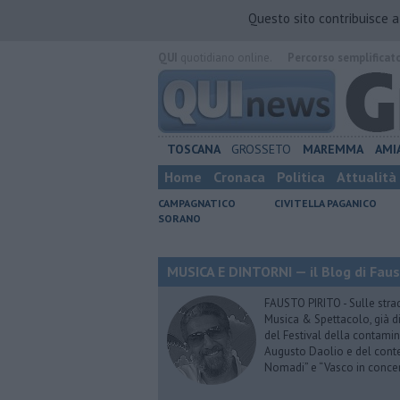
Questo sito contribuisce 
QUI
quotidiano online.
Percorso semplificat
TOSCANA
GROSSETO
MAREMMA
AMI
Home
Cronaca
Politica
Attualità
CAMPAGNATICO
CIVITELLA PAGANICO
SORANO
MUSICA E DINTORNI — il Blog di Faus
FAUSTO PIRITO - Sulle stra
Musica & Spettacolo, già di
del Festival della contamin
Augusto Daolio e del contes
Nomadi” e “Vasco in conce