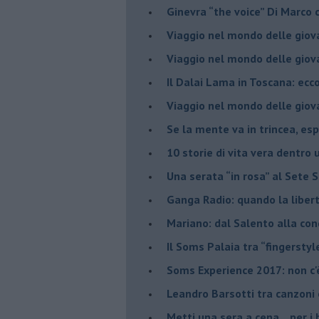
​Ginevra “the voice” Di Marc
Viaggio nel mondo delle giov
​Viaggio nel mondo delle giov
Il Dalai Lama in Toscana: ecco
Viaggio nel mondo delle giov
Se la mente va in trincea, es
​10 storie di vita vera dentro 
​Una serata “in rosa” al Sete 
Ganga Radio: quando la liber
Mariano: dal Salento alla co
​Il Soms Palaia tra “fingerstyl
Soms Experience 2017: non c'
​Leandro Barsotti tra canzoni
​Metti una sera a cena... per 