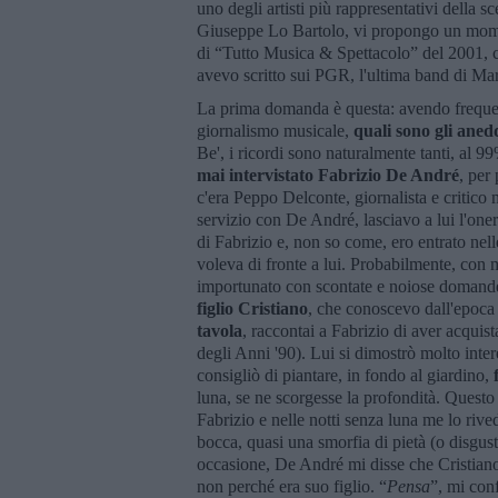
uno degli artisti più rappresentativi della s
Giuseppe Lo Bartolo, vi propongo un moment
di “Tutto Musica & Spettacolo” del 2001, ch
avevo scritto sui PGR, l'ultima band di Ma
La prima domanda è questa: avendo frequentat
giornalismo musicale,
quali sono gli aned
Be', i ricordi sono naturalmente tanti, al 99%
mai intervistato Fabrizio De André
, per
c'era Peppo Delconte, giornalista e critico
servizio con De André, lasciavo a lui l'one
di Fabrizio e, non so come, ero entrato nel
voleva di fronte a lui. Probabilmente, con m
importunato con scontate e noiose domande 
figlio Cristiano
, che conoscevo dall'epoca
tavola
, raccontai a Fabrizio di aver acquist
degli Anni '90). Lui si dimostrò molto inter
consigliò di piantare, in fondo al giardino,
luna, se ne scorgesse la profondità. Questo 
Fabrizio e nelle notti senza luna me lo rive
bocca, quasi una smorfia di pietà (o disgust
occasione, De André mi disse che Cristian
non perché era suo figlio. “
Pensa
”, mi conf