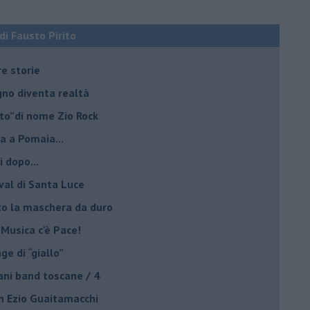
 di Fausto Pirìto
re storie
ogno diventa realtà
lto”di nome Zio Rock
a a Pomaia...
i dopo...
ival di Santa Luce
to la maschera da duro
 Musica c'è Pace!
nge di “giallo”
ani band toscane / 4
on Ezio Guaitamacchi