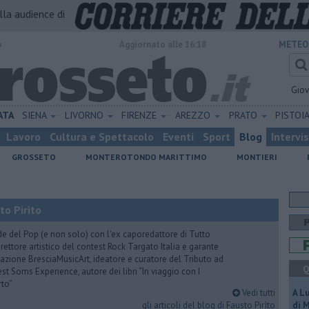
alla audience di
o
Aggiornato alle 16:18
METEO
Gio
ATA
SIENA
LIVORNO
FIRENZE
AREZZO
PRATO
PISTOI
Lavoro
Cultura e Spettacolo
Eventi
Sport
Blog
Intervi
GROSSETO
MONTEROTONDO MARITTIMO
MONTIERI
to Pirìto
de del Pop (e non solo) con l'ex caporedattore di Tutto
rettore artistico del contest Rock Targato Italia e garante
azione BresciaMusicArt, ideatore e curatore del Tributo ad
Q
t Soms Experience, autore dei libri “In viaggio con I
rto”
Vedi tutti
A L
gli articoli del blog di Fausto Pirìto
di 