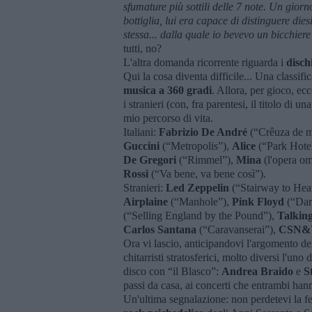
sfumature più sottili delle 7 note. Un gio
bottiglia, lui era capace di distinguere di
stessa
... dalla quale io bevevo un bicchiere 
tutti, no?
L'altra domanda ricorrente riguarda i
dischi
Qui la cosa diventa difficile... Una classifi
musica a 360 gradi
. Allora, per gioco, ecc
i stranieri (con, fra parentesi, il titolo di
mio percorso di vita.
Italiani:
Fabrizio De André
(“Crêuza de 
Guccini
(“Metropolis”),
Alice
(“Park Hote
De Gregori
(“Rimmel”),
Mina
(l'opera o
Rossi
(“Va bene, va bene così”).
Stranieri:
Led Zeppelin
(“Stairway to Hea
Airplaine
(“Manhole”),
Pink Floyd
(“Dar
(“Selling England by the Pound”),
Talkin
Carlos Santana
(“Caravanserai”),
CSN&
Ora vi lascio, anticipandovi l'argomento d
chitarristi stratosferici, molto diversi l'uno
disco con “il Blasco”:
Andrea Braido
e
S
passi da casa, ai concerti che entrambi han
Un'ultima segnalazione: non perdetevi la f