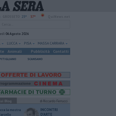
25°
37°
:
GROSSETO
QuiNews.net
vedì
06 Agosto 2026
A
LUCCA
PISA
MASSA CARRARA
ste
Animali
Pubblicità
Contatti
PITIGLIANO
SCANSANO
ui Blog
di Riccardo Ferrucci
INCONTRI
ucca la mostra
D'ARTE
Marcello