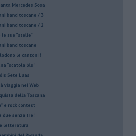
o canta Mercedes Sosa
ani band toscane / 3
ani band toscane / 2
 le sue “stelle”
ani band toscane
plodono le canzoni !
una “scatola blu”
Sóis Sete Luas
tà viaggia nel Web
nquista della Toscana
e” e rock contest
è due senza tre!
 e letteratura
i bambini del Rwanda