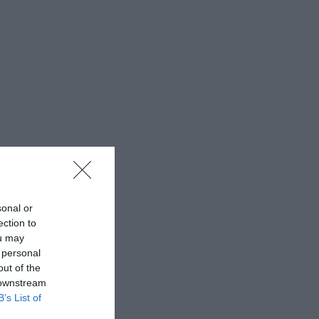
sonal or
ection to
ou may
 personal
out of the
 downstream
B’s List of