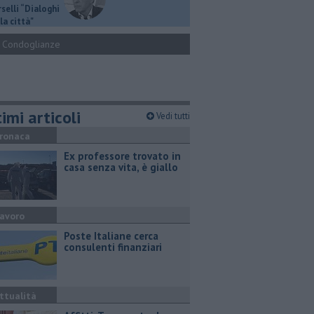
selli “Dialoghi
la città"
Condoglianze
imi articoli
Vedi tutti
ronaca
Ex professore trovato in
casa senza vita, è giallo
avoro
Poste Italiane cerca
consulenti finanziari
ttualità