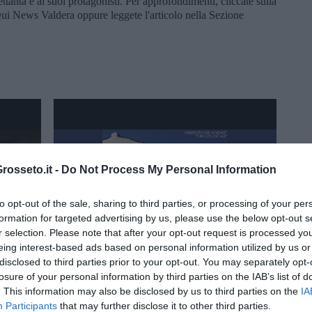
tanta e ai suoi protagonisti. Per approfondimenti, cliccate sulla
ui News Valdera oppure leggete l'articolo nella Sezione
osseto.it -
Do Not Process My Personal Information
to opt-out of the sale, sharing to third parties, or processing of your per
formation for targeted advertising by us, please use the below opt-out s
r selection. Please note that after your opt-out request is processed y
eing interest-based ads based on personal information utilized by us or
disclosed to third parties prior to your opt-out. You may separately opt-
losure of your personal information by third parties on the IAB’s list of
- 14 marzo
Fabrizio de Andrè - Crueza de ma - 8 novembre
. This information may also be disclosed by us to third parties on the
IA
2014
Participants
that may further disclose it to other third parties.