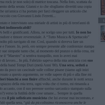
cena rock (e non solo) di matrice toscana. Nella foto, scattata da
o della serata: Gianni e io che sfogliamo divertiti una copia
e un'amica ci ha portato per farci rileggere un articolo che
roccolo con Giovanni Lindo Ferretti...
S
o e intervistato una miriade di artisti in più di trent'anni di
doti indimenticabili?
 belli e gratificanti. Allora, ne scelgo uno per tutti.
Io non ho
 pudore e timore reverenziale. A “Tutto Musica & Spettacolo”
 molto più navigato di me. Così, quando si doveva fare un
re e l'onore. Io, però, ero sempre presente alle conferenze stampa
le sue simpatie tanto che, al momento del pranzo o della cena, mi
e il “Maestro” si sentiva tranquillo, non lo avrei mai
di lavoro... In più, Fabrizio sapeva della mia amicizia con
suo
 della band Tempi Duri (metà Anni '80).
Una sera, seduti a
ato da poco un cascinale sulle colline pisane (siamo agli inizi
essato a questo argomento, ne volle sapere di più e alla fine mi
fiori bianchi a non finire
affinché, anche durante le notti senza
spiazzo della mia terra, ogni volta che ci torno, mi rimanda a
do accanto, con il suo perenne sorriso sarcastico stampato sulla
o?) verso la futilità delle cose umane... Sempre in quella
o era
il più sofisticato musicista
che lui avesse mai incontrato, e
idò quella sera, “
già da piccolissimo riconosceva anche le