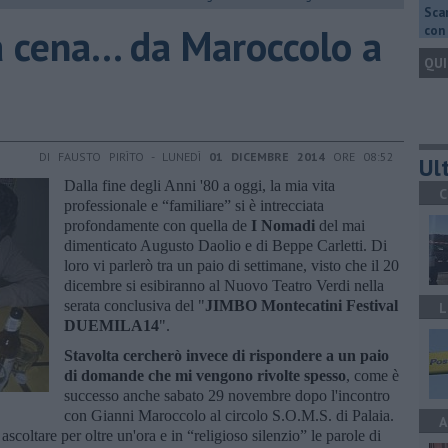
Scar
 cena... da Maroccolo a
con 
QUI
DI FAUSTO PIRÌTO - LUNEDÌ
01 DICEMBRE 2014
ORE 08:52
Ult
Dalla fine degli Anni '80 a oggi, la mia vita
C
professionale e “familiare” si è intrecciata
profondamente con quella de
I Nomadi
del mai
dimenticato Augusto Daolio e di Beppe Carletti. Di
loro vi parlerò tra un paio di settimane, visto che il 20
dicembre si esibiranno al Nuovo Teatro Verdi nella
serata conclusiva del "
JIMBO Montecatini Festival
L
DUEMILA14
".
Stavolta cercherò invece di rispondere a un paio
di domande che mi vengono rivolte spesso
, come è
successo anche sabato 29 novembre dopo l'incontro
con Gianni Maroccolo al circolo S.O.M.S. di Palaia.
A
scoltare per oltre un'ora e in “religioso silenzio” le parole di