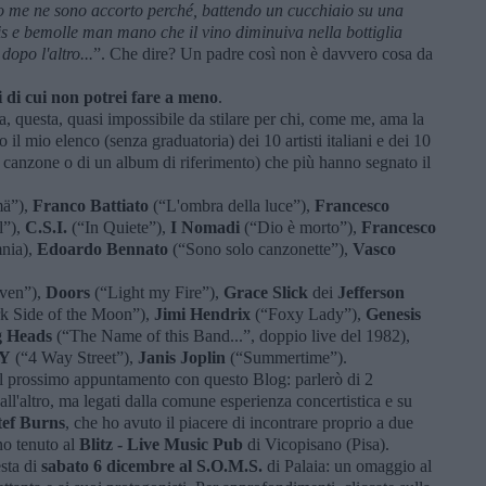
rno me ne sono accorto perché, battendo un cucchiaio su una
esis e bemolle man mano che il vino diminuiva nella bottiglia
dopo l'altro...
”. Che dire? Un padre così non è davvero cosa da
 di cui non potrei fare a meno
.
ca, questa, quasi impossibile da stilare per chi, come me, ama la
o il mio elenco (senza graduatoria) dei 10 artisti italiani e dei 10
 una canzone o di un album di riferimento) che più hanno segnato il
mä”),
Franco Battiato
(“L'ombra della luce”),
Francesco
l”),
C.S.I.
(“In Quiete”),
I Nomadi
(“Dio è morto”),
Francesco
mnia),
Edoardo Bennato
(“Sono solo canzonette”),
Vasco
ven”),
Doors
(“Light my Fire”),
Grace Slick
dei
Jefferson
k Side of the Moon”),
Jimi Hendrix
(“Foxy Lady”),
Genesis
g Heads
(“The Name of this Band...”, doppio live del 1982),
Y
(“4 Way Street”),
Janis Joplin
(“Summertime”).
el prossimo appuntamento con questo Blog: parlerò di 2
 dall'altro, ma legati dalla comune esperienza concertistica e su
tef Burns
, che ho avuto il piacere di incontrare proprio a due
no tenuto al
Blitz - Live Music Pub
di Vicopisano (Pisa).
esta di
sabato 6 dicembre al S.O.M.S.
di Palaia: un omaggio al