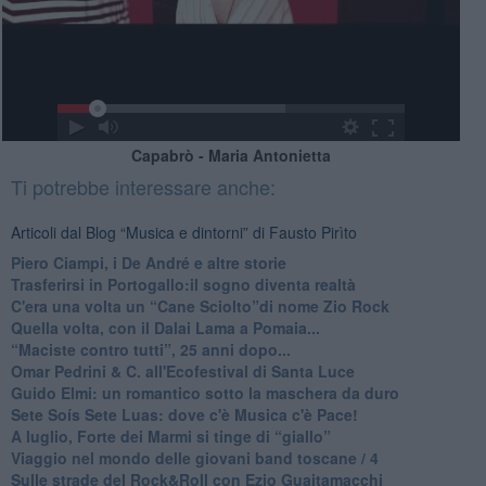
Capabrò - Maria Antonietta
Ti potrebbe interessare anche:
Articoli dal Blog “Musica e dintorni” di Fausto Pirìto
​Piero Ciampi, i De André e altre storie
​Trasferirsi in Portogallo:il sogno diventa realtà
​C'era una volta un “Cane Sciolto”di nome Zio Rock
Quella volta, con il Dalai Lama a Pomaia...
​“Maciste contro tutti”, 25 anni dopo...
​Omar Pedrini & C. all'Ecofestival di Santa Luce
Guido Elmi: un romantico sotto la maschera da duro
Sete Soís Sete Luas: dove c'è Musica c'è Pace!
​A luglio, Forte dei Marmi si tinge di “giallo”
Viaggio nel mondo delle giovani band toscane / 4
Sulle strade del Rock&Roll con Ezio Guaitamacchi