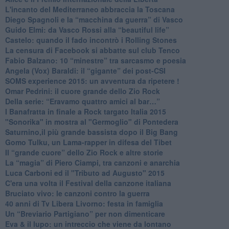
​L'incanto del Mediterraneo abbraccia la Toscana
​Diego Spagnoli e la “macchina da guerra” di Vasco
​Guido Elmi: da Vasco Rossi alla “beautiful life”
​Castelo: quando il fado incontrò i Rolling Stones
La censura di Facebook si abbatte sul club Tenco
Fabio Balzano: 10 “minestre” tra sarcasmo e poesia
Angela (Vox) Baraldi: il “gigante” dei post-CSI
​SOMS experience 2015: un avventura da ripetere !
Omar Pedrini: il cuore grande dello Zio Rock
Della serie: “Eravamo quattro amici al bar…”
I Banafratta in finale a Rock targato Italia 2015
"Sonorika" in mostra al "Germoglio" di Pontedera
​Saturnino,il più grande bassista dopo il Big Bang
​Gomo Tulku, un Lama-rapper in difesa del Tibet
​Il “grande cuore” dello Zio Rock e altre storie
La “magia” di Piero Ciampi, tra canzoni e anarchia
Luca Carboni ed il "Tributo ad Augusto" 2015
C'era una volta il Festival della canzone italiana
Bruciato vivo: le canzoni contro la guerra
40 anni di Tv Libera Livorno: festa in famiglia
Un “Breviario Partigiano” per non dimenticare
Eva & il lupo: un intreccio che viene da lontano