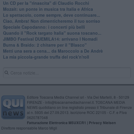
Un CD per la "rinascita" di Claudio Rocchi
Mozait: un ponte in musica tra Italia e Africa
Lo spettacolo, come sempre, deve continuare...
Ciao, Ambra! Non dimenticheremo il tuo sorriso
Speciale Capodanno: i concerti più belli
Quando il "Rock targato Italia" suona toscano...
JIMBO Festival DUEMILA14: arrivano I Nomadi
Burns & Braido: 2 chitarre per il "Blasco"
Metti una sera a cena... da Maroccolo a De Andrè
La mia piccola-grande truffa del rock'n'roll
Editore Toscana Media Channel srl - Via Dei Martelli, 8 - 50129
FIRENZE - info@toscanamediachannel.it. TOSCANA MEDIA
NEWS quotidiano on line registrato presso il Tribunale di Firenze
al n. 5935 del 27.09.2013. Iscrizione ROC 22105 - C.F. e P.Iva
0620787048
Fatturazione Elettronica M5UXCR1 |
Privacy Nielsen
Direttore responsabile Marco Migli