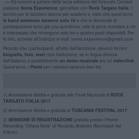
. —
Ed eccomi a parlare della terza edizione del fortunato Contest
palaiese
Soms Experience
, gemellato con
Rock Targato Italia
. I
termini per le iscrizioni stanno per scadere e, visto che quest'anno
le band ammesse saranno solo 18
e che le domande di
partecipazione sono già una quindicina, vale la pena ricordare a chi
è interessato che rimangono solo tre o quattro posti disponibili. Per
le info, scrivete all’indirizzo e-mail:
soms.experience@gmail.com
Ricordo che i partecipanti, all'atto dell'iscrizione, devono fornire:
biografia, foto, testi
(con traduzione, se in lingua diversa
dall'italiano) e possibilmente
un demo musicale
e/o un
video/link
.
Quest'anno, i
Premi
per i vincitori saranno ben tre:
1) Ammissione diretta e gratuita alle Finali Nazionali di
ROCK
TARGATO ITALIA 2017
2) Ammissione diretta e gratuita al
TUSCANIA FESTIVAL 2017
3)
SESSIONE DI REGISTRAZIONE
gratuita presso l'Home
Recording “Ottava Nota” di Riccardo Andreini (Montopoli Val
d'Arno)