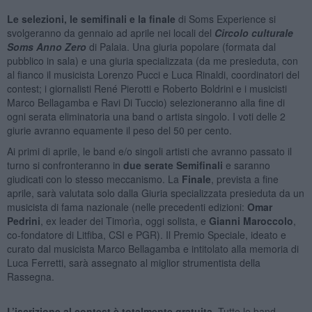
Le selezioni, le semifinali e la finale
di Soms Experience si
svolgeranno da gennaio ad aprile nei locali del
Circolo culturale
Soms Anno Zero
di Palaia. Una giuria popolare (formata dal
pubblico in sala) e una giuria specializzata (da me presieduta, con
al fianco il musicista Lorenzo Pucci e Luca Rinaldi, coordinatori del
contest; i giornalisti René Pierotti e Roberto Boldrini e i musicisti
Marco Bellagamba e Ravi Di Tuccio) selezioneranno alla fine di
ogni serata eliminatoria una band o artista singolo. I voti delle 2
giurie avranno equamente il peso del 50 per cento.
Ai primi di aprile, le band e/o singoli artisti che avranno passato il
turno si confronteranno in
due serate Semifinali
e saranno
giudicati con lo stesso meccanismo. La
Finale
, prevista a fine
aprile, sarà valutata solo dalla Giuria specializzata presieduta da un
musicista di fama nazionale (nelle precedenti edizioni:
Omar
Pedrini
, ex leader dei Timorìa, oggi solista, e
Gianni Maroccolo
,
co-fondatore di Litfiba, CSI e PGR). Il Premio Speciale, ideato e
curato dal musicista Marco Bellagamba e intitolato alla memoria di
Luca Ferretti, sarà assegnato al miglior strumentista della
Rassegna.
L’iscrizione al contest è totalmente gratuita
. Tutte le band