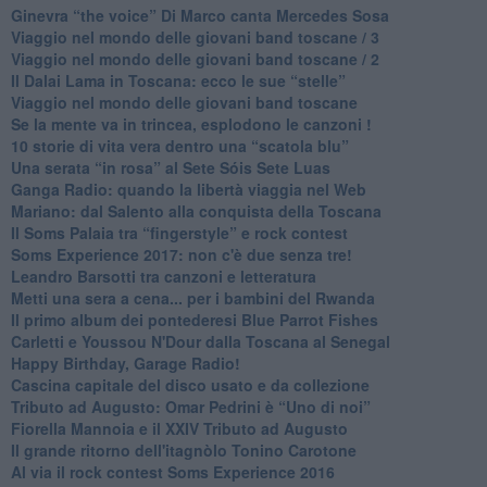
​Ginevra “the voice” Di Marco canta Mercedes Sosa
Viaggio nel mondo delle giovani band toscane / 3
​Viaggio nel mondo delle giovani band toscane / 2
Il Dalai Lama in Toscana: ecco le sue “stelle”
Viaggio nel mondo delle giovani band toscane
Se la mente va in trincea, esplodono le canzoni !
​10 storie di vita vera dentro una “scatola blu”
​Una serata “in rosa” al Sete Sóis Sete Luas
Ganga Radio: quando la libertà viaggia nel Web
Mariano: dal Salento alla conquista della Toscana
​Il Soms Palaia tra “fingerstyle” e rock contest
Soms Experience 2017: non c'è due senza tre!
​Leandro Barsotti tra canzoni e letteratura
​Metti una sera a cena... per i bambini del Rwanda
​Il primo album dei pontederesi Blue Parrot Fishes
Carletti e Youssou N'Dour dalla Toscana al Senegal
Happy Birthday, Garage Radio!
​Cascina capitale del disco usato e da collezione
Tributo ad Augusto: Omar Pedrini è “Uno di noi”
​Fiorella Mannoia e il XXIV Tributo ad Augusto
Il grande ritorno dell'itagnòlo Tonino Carotone
​Al via il rock contest Soms Experience 2016