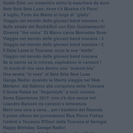
Guido Elmi: un romantico sotto la maschera da duro
Sete Soís Sete Luas: dove c'è Musica c'è Pace!
​A luglio, Forte dei Marmi si tinge di “giallo”
Viaggio nel mondo delle giovani band toscane / 4
Sulle strade del Rock&Roll con Ezio Guaitamacchi
​Ginevra “the voice” Di Marco canta Mercedes Sosa
Viaggio nel mondo delle giovani band toscane / 3
​Viaggio nel mondo delle giovani band toscane / 2
Il Dalai Lama in Toscana: ecco le sue “stelle”
Viaggio nel mondo delle giovani band toscane
Se la mente va in trincea, esplodono le canzoni !
​10 storie di vita vera dentro una “scatola blu”
​Una serata “in rosa” al Sete Sóis Sete Luas
Ganga Radio: quando la libertà viaggia nel Web
Mariano: dal Salento alla conquista della Toscana
​Il Soms Palaia tra “fingerstyle” e rock contest
Soms Experience 2017: non c'è due senza tre!
​Leandro Barsotti tra canzoni e letteratura
​Metti una sera a cena... per i bambini del Rwanda
​Il primo album dei pontederesi Blue Parrot Fishes
Carletti e Youssou N'Dour dalla Toscana al Senegal
Happy Birthday, Garage Radio!