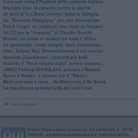
C'era una volta il Festival della canzone italiana
Bruciato vivo: le canzoni contro la guerra
40 anni di Tv Libera Livorno: festa in famiglia
Un “Breviario Partigiano” per non dimenticare
Eva & il lupo: un intreccio che viene da lontano
Un CD per la "rinascita" di Claudio Rocchi
Mozait: un ponte in musica tra Italia e Africa
Lo spettacolo, come sempre, deve continuare...
Ciao, Ambra! Non dimenticheremo il tuo sorriso
Speciale Capodanno: i concerti più belli
Quando il "Rock targato Italia" suona toscano...
JIMBO Festival DUEMILA14: arrivano I Nomadi
Burns & Braido: 2 chitarre per il "Blasco"
Metti una sera a cena... da Maroccolo a De Andrè
La mia piccola-grande truffa del rock'n'roll
Editore Toscana Media Channel srl - Via Dei Martelli, 8 - 50129
FIRENZE - info@toscanamediachannel.it. TOSCANA MEDIA