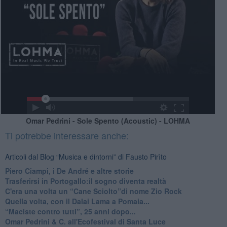
Omar Pedrini - Sole Spento (Acoustic) - LOHMA
Ti potrebbe interessare anche:
Articoli dal Blog “Musica e dintorni” di Fausto Pirìto
​Piero Ciampi, i De André e altre storie
​Trasferirsi in Portogallo:il sogno diventa realtà
​C'era una volta un “Cane Sciolto”di nome Zio Rock
Quella volta, con il Dalai Lama a Pomaia...
​“Maciste contro tutti”, 25 anni dopo...
​Omar Pedrini & C. all'Ecofestival di Santa Luce