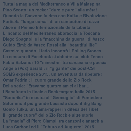
​Tutta la magia del Mediterraneo a Villa Malaspina
​Pino Scotto: un rocker “duro e puro” alla mèta!
​Quando la Canzone fa rima con Kafka e Rivoluzione
​Fortis:la “lunga corsa” di un cantautore di razza
Alice e il Premio Internazionale della Libertà
​L'incanto del Mediterraneo abbraccia la Toscana
​Diego Spagnoli e la “macchina da guerra” di Vasco
​Guido Elmi: da Vasco Rossi alla “beautiful life”
​Castelo: quando il fado incontrò i Rolling Stones
La censura di Facebook si abbatte sul club Tenco
Fabio Balzano: 10 “minestre” tra sarcasmo e poesia
Angela (Vox) Baraldi: il “gigante” dei post-CSI
​SOMS experience 2015: un avventura da ripetere !
Omar Pedrini: il cuore grande dello Zio Rock
Della serie: “Eravamo quattro amici al bar…”
I Banafratta in finale a Rock targato Italia 2015
"Sonorika" in mostra al "Germoglio" di Pontedera
​Saturnino,il più grande bassista dopo il Big Bang
​Gomo Tulku, un Lama-rapper in difesa del Tibet
​Il “grande cuore” dello Zio Rock e altre storie
La “magia” di Piero Ciampi, tra canzoni e anarchia
Luca Carboni ed il "Tributo ad Augusto" 2015