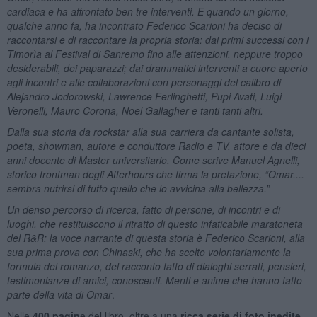
cardiaca e ha affrontato ben tre interventi. E quando un giorno,
qualche anno fa, ha incontrato Federico Scarioni ha deciso di
raccontarsi e di raccontare la propria storia: dai primi successi con i
Timorìa al Festival di Sanremo fino alle attenzioni, neppure troppo
desiderabili, dei paparazzi; dai drammatici interventi a cuore aperto
agli incontri e alle collaborazioni con personaggi del calibro di
Alejandro Jodorowski, Lawrence Ferlinghetti, Pupi Avati, Luigi
Veronelli, Mauro Corona, Noel Gallagher e tanti tanti altri.
Dalla sua storia da rockstar alla sua carriera da cantante solista,
poeta, showman, autore e conduttore Radio e TV, attore e da dieci
anni docente di Master universitario. Come scrive Manuel Agnelli,
storico frontman degli Afterhours che firma la prefazione, “Omar....
sembra nutrirsi di tutto quello che lo avvicina alla bellezza.”
Un denso percorso di ricerca, fatto di persone, di incontri e di
luoghi, che restituiscono il ritratto di questo infaticabile maratoneta
del R&R; la voce narrante di questa storia è Federico Scarioni, alla
sua prima prova con Chinaski, che ha scelto volontariamente la
formula del romanzo, del racconto fatto di dialoghi serrati, pensieri,
testimonianze di amici, conoscenti. Menti e anime che hanno fatto
parte della vita di Omar
.
Nelle
400 pagin
e del libro, oltre a una
ricca serie di foto inedite