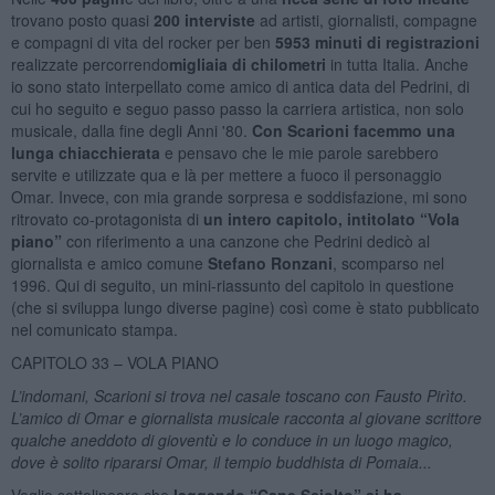
trovano posto quasi
200 interviste
ad artisti, giornalisti, compagne
e compagni di vita del rocker per ben
5953 minuti di registrazioni
realizzate percorrendo
migliaia di chilometri
in tutta Italia. Anche
io sono stato interpellato come amico di antica data del Pedrini, di
cui ho seguito e seguo passo passo la carriera artistica, non solo
musicale, dalla fine degli Anni '80.
Con Scarioni facemmo una
lunga chiacchierata
e pensavo che le mie parole sarebbero
servite e utilizzate qua e là per mettere a fuoco il personaggio
Omar. Invece, con mia grande sorpresa e soddisfazione, mi sono
ritrovato co-protagonista di
un intero capitolo, intitolato “Vola
piano”
con riferimento a una canzone che Pedrini dedicò al
giornalista e amico comune
Stefano Ronzani
, scomparso nel
1996. Qui di seguito, un mini-riassunto del capitolo in questione
(che si sviluppa lungo diverse pagine) così come è stato pubblicato
nel comunicato stampa.
CAPITOLO 33 – VOLA PIANO
L’indomani, Scarioni si trova nel casale toscano con Fausto Pirìto.
L’amico di Omar e giornalista musicale racconta al giovane scrittore
qualche aneddoto di gioventù e lo conduce in un luogo magico,
dove è solito ripararsi Omar, il tempio buddhista di Pomaia...
Voglio sottolineare che
leggendo “Cane Sciolto” si ha