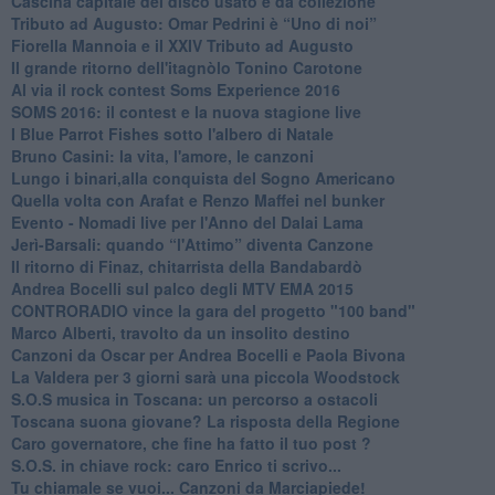
​Cascina capitale del disco usato e da collezione
Tributo ad Augusto: Omar Pedrini è “Uno di noi”
​Fiorella Mannoia e il XXIV Tributo ad Augusto
Il grande ritorno dell'itagnòlo Tonino Carotone
​Al via il rock contest Soms Experience 2016
​SOMS 2016: il contest e la nuova stagione live
I Blue Parrot Fishes sotto l'albero di Natale
Bruno Casini: la vita, l'amore, le canzoni
​Lungo i binari,alla conquista del Sogno Americano
​Quella volta con Arafat e Renzo Maffei nel bunker
​Evento - Nomadi live per l'Anno del Dalai Lama
Jerì-Barsali: quando “l'Attimo” diventa Canzone
Il ritorno di Finaz, chitarrista della Bandabardò
Andrea Bocelli sul palco degli MTV EMA 2015
CONTRORADIO vince la gara del progetto "100 band"
Marco Alberti, travolto da un insolito destino
Canzoni da Oscar per Andrea Bocelli e Paola Bivona
La Valdera per 3 giorni sarà una piccola Woodstock
S.O.S musica in Toscana: un percorso a ostacoli
​Toscana suona giovane? La risposta della Regione
Caro governatore, che fine ha fatto il tuo post ?
S.O.S. in chiave rock: caro Enrico ti scrivo...
Tu chiamale se vuoi... Canzoni da Marciapiede!