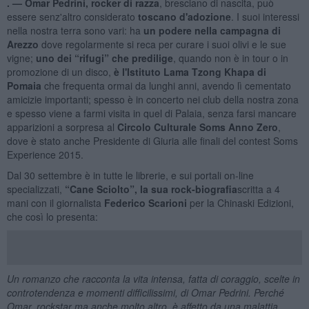
. —
Omar Pedrini, rocker di razza
, bresciano di nascita, può
essere senz'altro considerato
toscano d'adozione
. I suoi interessi
nella nostra terra sono vari: ha
un podere nella campagna di
Arezzo
dove regolarmente si reca per curare i suoi olivi e le sue
vigne;
uno dei “rifugi” che predilige
, quando non è in tour o in
promozione di un disco,
è l'Istituto Lama Tzong Khapa di
Pomaia
che frequenta ormai da lunghi anni, avendo lì cementato
amicizie importanti; spesso è in concerto nei club della nostra zona
e spesso viene a farmi visita in quel di Palaia, senza farsi mancare
apparizioni a sorpresa al
Circolo Culturale Soms Anno Zero
,
dove è stato anche Presidente di Giuria alle finali del contest Soms
Experience 2015.
Dal 30 settembre è in tutte le librerie, e sui portali on-line
specializzati,
“Cane Sciolto”, la sua rock-biografia
scritta a 4
mani con il giornalista
Federico Scarioni
per la Chinaski Edizioni,
che così lo presenta:
Un romanzo che racconta la vita intensa, fatta di coraggio, scelte in
controtendenza e momenti difficilissimi, di Omar Pedrini
. Perché
Omar, rockstar ma anche molto altro, è affetto da una malattia