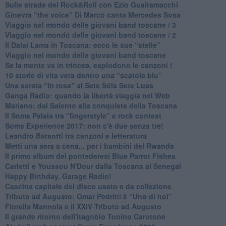
Sulle strade del Rock&Roll con Ezio Guaitamacchi
​Ginevra “the voice” Di Marco canta Mercedes Sosa
Viaggio nel mondo delle giovani band toscane / 3
​Viaggio nel mondo delle giovani band toscane / 2
Il Dalai Lama in Toscana: ecco le sue “stelle”
Viaggio nel mondo delle giovani band toscane
Se la mente va in trincea, esplodono le canzoni !
​10 storie di vita vera dentro una “scatola blu”
​Una serata “in rosa” al Sete Sóis Sete Luas
Ganga Radio: quando la libertà viaggia nel Web
Mariano: dal Salento alla conquista della Toscana
​Il Soms Palaia tra “fingerstyle” e rock contest
Soms Experience 2017: non c'è due senza tre!
​Leandro Barsotti tra canzoni e letteratura
​Metti una sera a cena... per i bambini del Rwanda
​Il primo album dei pontederesi Blue Parrot Fishes
Carletti e Youssou N'Dour dalla Toscana al Senegal
Happy Birthday, Garage Radio!
​Cascina capitale del disco usato e da collezione
Tributo ad Augusto: Omar Pedrini è “Uno di noi”
​Fiorella Mannoia e il XXIV Tributo ad Augusto
Il grande ritorno dell'itagnòlo Tonino Carotone