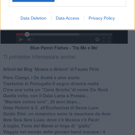
Data Deletion
Data Access
Privacy Policy
Blue Parrot Fishes - 'Tra Me e Me'
Ti potrebbe interessare anche:
Articoli dal Blog “Musica e dintorni” di Fausto Pirìto
​Piero Ciampi, i De André e altre storie
​Trasferirsi in Portogallo:il sogno diventa realtà
​C'era una volta un “Cane Sciolto”di nome Zio Rock
Quella volta, con il Dalai Lama a Pomaia...
​“Maciste contro tutti”, 25 anni dopo...
​Omar Pedrini & C. all'Ecofestival di Santa Luce
Guido Elmi: un romantico sotto la maschera da duro
Sete Soís Sete Luas: dove c'è Musica c'è Pace!
​A luglio, Forte dei Marmi si tinge di “giallo”
Viaggio nel mondo delle giovani band toscane / 4