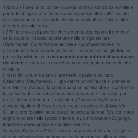
Totani su Totem
è un cd che riduce la nostra distanza dalle stelle e
per farlo attinge a una fantasia a volte poetica altre volte “malata”
che costantemente ci ricorda che siamo abitanti del Cosmo oltre
che della piccola Terra.
I BPF, tre musicisti poco più che ventenni, digeriscono il mondo e
ce lo sputano in faccia, soprattutto nella trilogia stellare
(
Dylaniopolih
,
Camminatore dei cieli
e
Agrodolce
) dove è “la
distruzione” a fare la parte del leone... ma non c'è mai giudizio né
presa di posizione, solo
un racconto epico intorno al paradosso
del vivere
e intorno alla crudeltà umana dilagante nel mondo che
ci ospita.
Il resto dell'album è pieno di
anti-eroi
: il pastore solitario
Gelsomino (
Babylonelya
), il lupo dei tre porcellini che si prende la
sua rivincita (
Porcelli
), la povera banana indifesa che si scontra con
la cattiveria della società (
L'inno della banana
), il “musicista-per-
forza” che vorrebbe fare il ragioniere (
Il sogno mio più bello
), il
giovane bipolare di
Tra me e me
e quello ossessivo di
Assurdo
.
Gli unici eroi “positivi” sono (forse) la piccola Serena Tah, con il suo
sogno di volare nello spazio siderale, e
Lo straordinario Dugongo
,
ingegnere aereo-spaziale che glielo realizza.
Completa l'album
Chill Out
, unico e sorprendente brano in inglese
che non sfigurerebbe se trasmesso da una radio d'oltremanica».