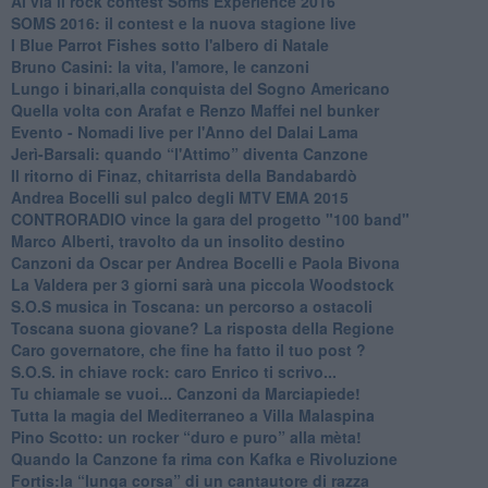
​Al via il rock contest Soms Experience 2016
​SOMS 2016: il contest e la nuova stagione live
I Blue Parrot Fishes sotto l'albero di Natale
Bruno Casini: la vita, l'amore, le canzoni
​Lungo i binari,alla conquista del Sogno Americano
​Quella volta con Arafat e Renzo Maffei nel bunker
​Evento - Nomadi live per l'Anno del Dalai Lama
Jerì-Barsali: quando “l'Attimo” diventa Canzone
Il ritorno di Finaz, chitarrista della Bandabardò
Andrea Bocelli sul palco degli MTV EMA 2015
CONTRORADIO vince la gara del progetto "100 band"
Marco Alberti, travolto da un insolito destino
Canzoni da Oscar per Andrea Bocelli e Paola Bivona
La Valdera per 3 giorni sarà una piccola Woodstock
S.O.S musica in Toscana: un percorso a ostacoli
​Toscana suona giovane? La risposta della Regione
Caro governatore, che fine ha fatto il tuo post ?
S.O.S. in chiave rock: caro Enrico ti scrivo...
Tu chiamale se vuoi... Canzoni da Marciapiede!
​Tutta la magia del Mediterraneo a Villa Malaspina
​Pino Scotto: un rocker “duro e puro” alla mèta!
​Quando la Canzone fa rima con Kafka e Rivoluzione
​Fortis:la “lunga corsa” di un cantautore di razza