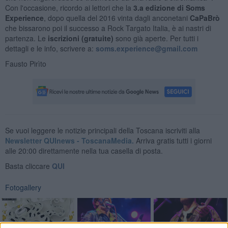
Con l'occasione, ricordo ai lettori che la
3.a edizione di Soms
Experience
, dopo quella del 2016 vinta dagli anconetani
CaPaBrò
che bissarono poi il successo a Rock Targato Italia, è ai nastri di
partenza. Le
iscrizioni (gratuite)
sono già aperte. Per tutti i
dettagli e le info, scrivere a:
soms.experience@gmail.com
Fausto Pirìto
Se vuoi leggere le notizie principali della Toscana iscriviti alla
Newsletter QUInews - ToscanaMedia.
Arriva gratis tutti i giorni
alle 20:00 direttamente nella tua casella di posta.
Basta cliccare
QUI
Fotogallery