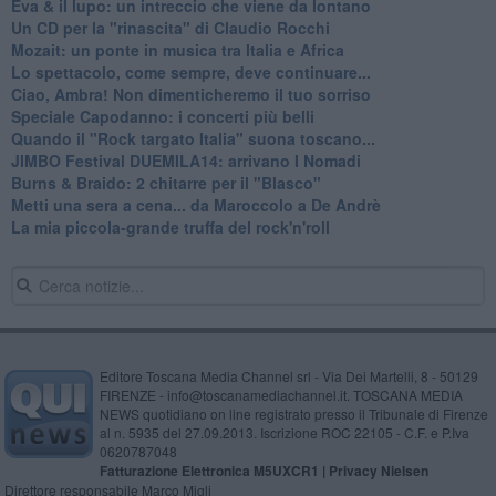
Eva & il lupo: un intreccio che viene da lontano
Un CD per la "rinascita" di Claudio Rocchi
Mozait: un ponte in musica tra Italia e Africa
Lo spettacolo, come sempre, deve continuare...
Ciao, Ambra! Non dimenticheremo il tuo sorriso
Speciale Capodanno: i concerti più belli
Quando il "Rock targato Italia" suona toscano...
JIMBO Festival DUEMILA14: arrivano I Nomadi
Burns & Braido: 2 chitarre per il "Blasco"
Metti una sera a cena... da Maroccolo a De Andrè
La mia piccola-grande truffa del rock'n'roll
Editore Toscana Media Channel srl - Via Dei Martelli, 8 - 50129
FIRENZE - info@toscanamediachannel.it. TOSCANA MEDIA
NEWS quotidiano on line registrato presso il Tribunale di Firenze
al n. 5935 del 27.09.2013. Iscrizione ROC 22105 - C.F. e P.Iva
0620787048
Fatturazione Elettronica M5UXCR1 |
Privacy Nielsen
Direttore responsabile Marco Migli