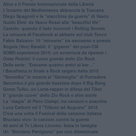
Alice e il Premio Internazionale della Libertà
​L'incanto del Mediterraneo abbraccia la Toscana
​Diego Spagnoli e la “macchina da guerra” di Vasco
​Guido Elmi: da Vasco Rossi alla “beautiful life”
​Castelo: quando il fado incontrò i Rolling Stones
La censura di Facebook si abbatte sul club Tenco
Fabio Balzano: 10 “minestre” tra sarcasmo e poesia
Angela (Vox) Baraldi: il “gigante” dei post-CSI
​SOMS experience 2015: un avventura da ripetere !
Omar Pedrini: il cuore grande dello Zio Rock
Della serie: “Eravamo quattro amici al bar…”
I Banafratta in finale a Rock targato Italia 2015
"Sonorika" in mostra al "Germoglio" di Pontedera
​Saturnino,il più grande bassista dopo il Big Bang
​Gomo Tulku, un Lama-rapper in difesa del Tibet
​Il “grande cuore” dello Zio Rock e altre storie
La “magia” di Piero Ciampi, tra canzoni e anarchia
Luca Carboni ed il "Tributo ad Augusto" 2015
C'era una volta il Festival della canzone italiana
Bruciato vivo: le canzoni contro la guerra
40 anni di Tv Libera Livorno: festa in famiglia
Un “Breviario Partigiano” per non dimenticare