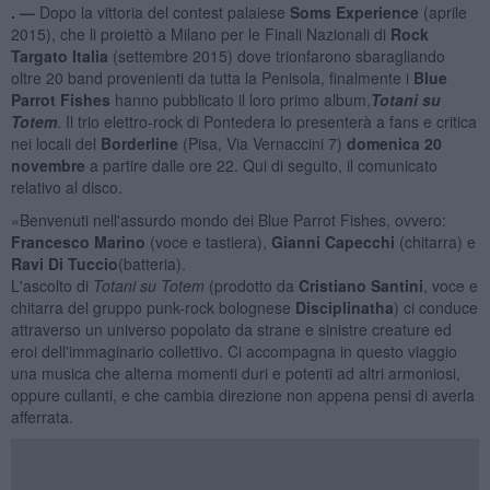
. —
Dopo la vittoria del contest palaiese
Soms Experience
(aprile
2015), che li proiettò a Milano per le Finali Nazionali di
Rock
Targato Italia
(settembre 2015) dove trionfarono sbaragliando
oltre 20 band provenienti da tutta la Penisola, finalmente i
Blue
Parrot Fishes
hanno pubblicato il loro primo album,
Totani su
Totem
. Il trio elettro-rock di Pontedera lo presenterà a fans e critica
nei locali del
Borderline
(Pisa, Via Vernaccini 7)
domenica 20
novembre
a partire dalle ore 22. Qui di seguito, il comunicato
relativo al disco.
«Benvenuti nell'assurdo mondo dei Blue Parrot Fishes, ovvero:
Francesco Marino
(voce e tastiera),
Gianni Capecchi
(chitarra) e
Ravi Di Tuccio
(batteria).
L'ascolto di
Totani su Totem
(prodotto da
Cristiano Santini
, voce e
chitarra del gruppo punk-rock bolognese
Disciplinatha
) ci conduce
attraverso un universo popolato da strane e sinistre creature ed
eroi dell'immaginario collettivo. Ci accompagna in questo viaggio
una musica che alterna momenti duri e potenti ad altri armoniosi,
oppure cullanti, e che cambia direzione non appena pensi di averla
afferrata.