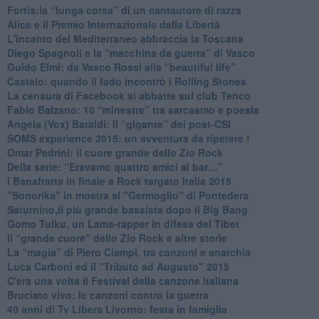
​Fortis:la “lunga corsa” di un cantautore di razza
Alice e il Premio Internazionale della Libertà
​L'incanto del Mediterraneo abbraccia la Toscana
​Diego Spagnoli e la “macchina da guerra” di Vasco
​Guido Elmi: da Vasco Rossi alla “beautiful life”
​Castelo: quando il fado incontrò i Rolling Stones
La censura di Facebook si abbatte sul club Tenco
Fabio Balzano: 10 “minestre” tra sarcasmo e poesia
Angela (Vox) Baraldi: il “gigante” dei post-CSI
​SOMS experience 2015: un avventura da ripetere !
Omar Pedrini: il cuore grande dello Zio Rock
Della serie: “Eravamo quattro amici al bar…”
I Banafratta in finale a Rock targato Italia 2015
"Sonorika" in mostra al "Germoglio" di Pontedera
​Saturnino,il più grande bassista dopo il Big Bang
​Gomo Tulku, un Lama-rapper in difesa del Tibet
​Il “grande cuore” dello Zio Rock e altre storie
La “magia” di Piero Ciampi, tra canzoni e anarchia
Luca Carboni ed il "Tributo ad Augusto" 2015
C'era una volta il Festival della canzone italiana
Bruciato vivo: le canzoni contro la guerra
40 anni di Tv Libera Livorno: festa in famiglia