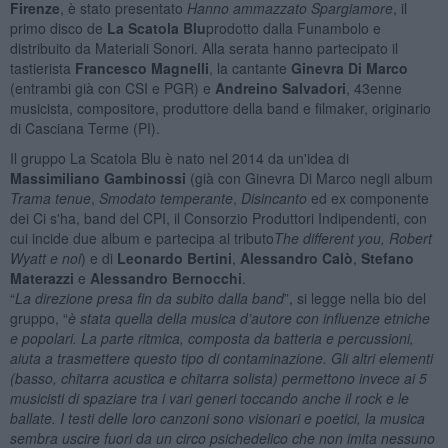
Firenze
, è stato presentato
Hanno ammazzato Spargiamore
, il
primo disco de
La Scatola Blu
prodotto dalla Funambolo e
distribuito da Materiali Sonori. Alla serata hanno partecipato il
tastierista
Francesco Magnelli
, la cantante
Ginevra Di Marco
(entrambi già con CSI e PGR) e
Andreino Salvadori
, 43enne
musicista, compositore, produttore della band e filmaker, originario
di Casciana Terme (PI).
Il gruppo La Scatola Blu è nato nel 2014 da un'idea di
Massimiliano Gambinossi
(già con Ginevra Di Marco negli album
Trama tenue
,
Smodato temperante
,
Disincanto
ed ex componente
dei Ci s'ha, band del CPI, il Consorzio Produttori Indipendenti, con
cui incide due album e partecipa al tributo
The different you, Robert
Wyatt e noi
) e di
Leonardo Bertini
,
Alessandro Calò
,
Stefano
Materazzi
e
Alessandro Bernocchi
.
“
La direzione presa fin da subito dalla band
”, si legge nella bio del
gruppo, “
è stata quella della musica d’au
tore con influenze etniche
e popolari. La parte ritmica, composta da batteria e percussioni,
aiuta a trasmettere questo tipo di contaminazione. Gli altri elementi
(basso, chitarra acustica e chitarra solista) permettono invece ai 5
musicisti di spaziare tra i vari generi toccando anche il rock e le
ballate. I testi delle loro canzoni sono visionari e poetici, la musica
sembra uscire fuori da un circo psichedelico che non imita nessuno