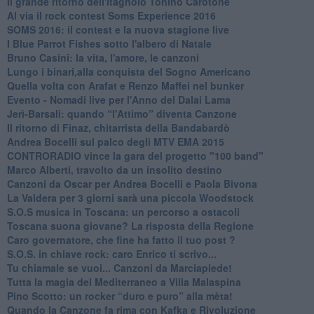
Il grande ritorno dell'itagnòlo Tonino Carotone
​Al via il rock contest Soms Experience 2016
​SOMS 2016: il contest e la nuova stagione live
I Blue Parrot Fishes sotto l'albero di Natale
Bruno Casini: la vita, l'amore, le canzoni
​Lungo i binari,alla conquista del Sogno Americano
​Quella volta con Arafat e Renzo Maffei nel bunker
​Evento - Nomadi live per l'Anno del Dalai Lama
Jerì-Barsali: quando “l'Attimo” diventa Canzone
Il ritorno di Finaz, chitarrista della Bandabardò
Andrea Bocelli sul palco degli MTV EMA 2015
CONTRORADIO vince la gara del progetto "100 band"
Marco Alberti, travolto da un insolito destino
Canzoni da Oscar per Andrea Bocelli e Paola Bivona
La Valdera per 3 giorni sarà una piccola Woodstock
S.O.S musica in Toscana: un percorso a ostacoli
​Toscana suona giovane? La risposta della Regione
Caro governatore, che fine ha fatto il tuo post ?
S.O.S. in chiave rock: caro Enrico ti scrivo...
Tu chiamale se vuoi... Canzoni da Marciapiede!
​Tutta la magia del Mediterraneo a Villa Malaspina
​Pino Scotto: un rocker “duro e puro” alla mèta!
​Quando la Canzone fa rima con Kafka e Rivoluzione