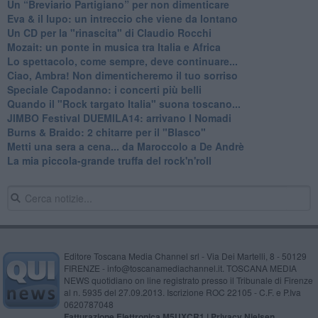
Un “Breviario Partigiano” per non dimenticare
Eva & il lupo: un intreccio che viene da lontano
Un CD per la "rinascita" di Claudio Rocchi
Mozait: un ponte in musica tra Italia e Africa
Lo spettacolo, come sempre, deve continuare...
Ciao, Ambra! Non dimenticheremo il tuo sorriso
Speciale Capodanno: i concerti più belli
Quando il "Rock targato Italia" suona toscano...
JIMBO Festival DUEMILA14: arrivano I Nomadi
Burns & Braido: 2 chitarre per il "Blasco"
Metti una sera a cena... da Maroccolo a De Andrè
La mia piccola-grande truffa del rock'n'roll
Editore Toscana Media Channel srl - Via Dei Martelli, 8 - 50129
FIRENZE - info@toscanamediachannel.it. TOSCANA MEDIA
NEWS quotidiano on line registrato presso il Tribunale di Firenze
al n. 5935 del 27.09.2013. Iscrizione ROC 22105 - C.F. e P.Iva
0620787048
Fatturazione Elettronica M5UXCR1 |
Privacy Nielsen