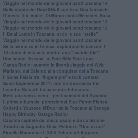
Viaggio nel mondo delle giovani band toscane / 4
Sulle strade del Rock&Roll con Ezio Guaitamacchi
​Ginevra “the voice” Di Marco canta Mercedes Sosa
Viaggio nel mondo delle giovani band toscane / 3
​Viaggio nel mondo delle giovani band toscane / 2
Il Dalai Lama in Toscana: ecco le sue “stelle”
Viaggio nel mondo delle giovani band toscane
Se la mente va in trincea, esplodono le canzoni !
​10 storie di vita vera dentro una “scatola blu”
​Una serata “in rosa” al Sete Sóis Sete Luas
Ganga Radio: quando la libertà viaggia nel Web
Mariano: dal Salento alla conquista della Toscana
​Il Soms Palaia tra “fingerstyle” e rock contest
Soms Experience 2017: non c'è due senza tre!
​Leandro Barsotti tra canzoni e letteratura
​Metti una sera a cena... per i bambini del Rwanda
​Il primo album dei pontederesi Blue Parrot Fishes
Carletti e Youssou N'Dour dalla Toscana al Senegal
Happy Birthday, Garage Radio!
​Cascina capitale del disco usato e da collezione
Tributo ad Augusto: Omar Pedrini è “Uno di noi”
​Fiorella Mannoia e il XXIV Tributo ad Augusto