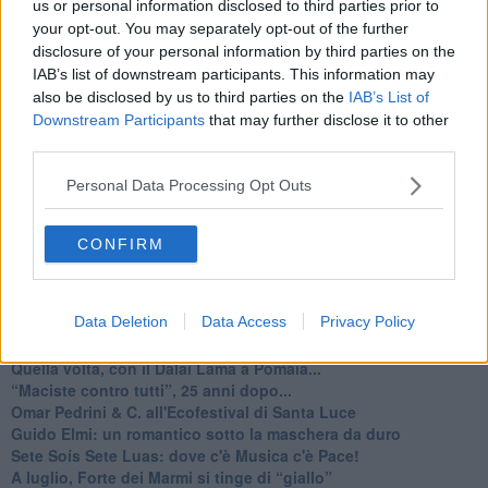
us or personal information disclosed to third parties prior to
your opt-out. You may separately opt-out of the further
disclosure of your personal information by third parties on the
IAB’s list of downstream participants. This information may
also be disclosed by us to third parties on the
IAB’s List of
Downstream Participants
that may further disclose it to other
third parties.
Personal Data Processing Opt Outs
La scatola blu - band
Ti potrebbe interessare anche:
CONFIRM
Articoli dal Blog “Musica e dintorni” di Fausto Pirìto
​Piero Ciampi, i De André e altre storie
Data Deletion
Data Access
Privacy Policy
​Trasferirsi in Portogallo:il sogno diventa realtà
​C'era una volta un “Cane Sciolto”di nome Zio Rock
Quella volta, con il Dalai Lama a Pomaia...
​“Maciste contro tutti”, 25 anni dopo...
​Omar Pedrini & C. all'Ecofestival di Santa Luce
Guido Elmi: un romantico sotto la maschera da duro
Sete Soís Sete Luas: dove c'è Musica c'è Pace!
​A luglio, Forte dei Marmi si tinge di “giallo”