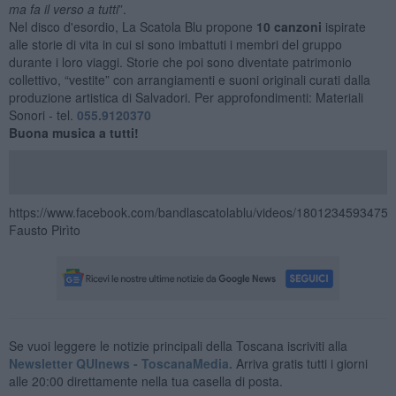
ma fa il verso a tutti
”.
Nel disco d'esordio, La Scatola Blu propone
10 canzoni
ispirate
alle storie di vita in cui si sono imbattuti i membri del gruppo
durante i loro viaggi. Storie che poi sono diventate patrimonio
collettivo, “vestite” con arrangiamenti e suoni originali curati dalla
produzione artistica di Salvadori. Per approfondimenti: Materiali
Sonori - tel.
055.9120370
Buona musica a tutti!
https://www.facebook.com/bandlascatolablu/videos/18012345934750
Fausto Pirìto
Se vuoi leggere le notizie principali della Toscana iscriviti alla
Newsletter QUInews - ToscanaMedia.
Arriva gratis tutti i giorni
alle 20:00 direttamente nella tua casella di posta.