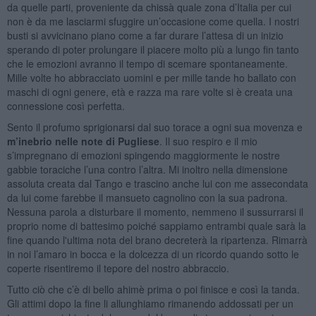
da quelle parti, proveniente da chissà quale zona d’Italia per cui
non è da me lasciarmi sfuggire un’occasione come quella. I nostri
busti si avvicinano piano come a far durare l’attesa di un inizio
sperando di poter prolungare il piacere molto più a lungo fin tanto
che le emozioni avranno il tempo di scemare spontaneamente.
Mille volte ho abbracciato uomini e per mille tande ho ballato con
maschi di ogni genere, età e razza ma rare volte si è creata una
connessione così perfetta.
Sento il profumo sprigionarsi dal suo torace a ogni sua movenza e
m’inebrio nelle note di Pugliese
. Il suo respiro e il mio
s’impregnano di emozioni spingendo maggiormente le nostre
gabbie toraciche l’una contro l’altra. Mi inoltro nella dimensione
assoluta creata dal Tango e trascino anche lui con me assecondata
da lui come farebbe il mansueto cagnolino con la sua padrona.
Nessuna parola a disturbare il momento, nemmeno il sussurrarsi il
proprio nome di battesimo poiché sappiamo entrambi quale sarà la
fine quando l'ultima nota del brano decreterà la ripartenza. Rimarrà
in noi l’amaro in bocca e la dolcezza di un ricordo quando sotto le
coperte risentiremo il tepore del nostro abbraccio.
Tutto ciò che c’è di bello ahimè prima o poi finisce e così la tanda.
Gli attimi dopo la fine li allunghiamo rimanendo addossati per un