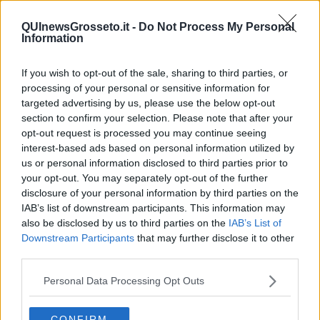
nessun’altra luce poiché la spiaggia è perfettamente illuminata da
quella sfera ormai alta nel cielo accanto alle note della
cumparsita
QUInewsGrosseto.it -
Do Not Process My Personal
segno che la serata si conclude. Ci separiamo e ognuno torna alla
Information
propria dimora. Il giorno seguente il mio tanguero tornerà a casa
fra le sue cose e non lo rivedrò mai più. Lui non mi ha chiesto il
If you wish to opt-out of the sale, sharing to third parties, or
numero di cellulare ed io non mi sono curata di farlo.
processing of your personal or sensitive information for
Oramai è passato un anno, eppure ogni tanto lo penso, ma non
targeted advertising by us, please use the below opt-out
posso dire che mi manca. Anche lui sarà della stessa opinione, ma
section to confirm your selection. Please note that after your
comunque io lo volevo ringraziare. Adesso ho un altro ricordo felice
opt-out request is processed you may continue seeing
nella mia memoria, il ricordo di una sera d’estate in milonga. Spero
interest-based ads based on personal information utilized by
la mia amica riorganizzi le serate nella solita location estiva poiché
us or personal information disclosed to third parties prior to
nell’illusione di poterlo re incontrare (finché c’è vita c’è speranza)
your opt-out. You may separately opt-out of the further
tornerò volentieri a rivedere quei posti meravigliosi lungo la costa
disclosure of your personal information by third parties on the
della nostra zona.
IAB’s list of downstream participants. This information may
Maria Caruso
also be disclosed by us to third parties on the
IAB’s List of
Downstream Participants
that may further disclose it to other
third parties.
Personal Data Processing Opt Outs
Se vuoi leggere le notizie principali della Toscana iscriviti alla
CONFIRM