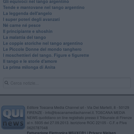
Gli equivoci nel tango argentino
Tende e mantovane nel tango argentino
La leggenda dell'angelo
I super poteri degli avanzati
​Né carne né pesce
Il principiante e shoshin
La malattia del tango
Le coppie storiche nel tango argentino
​Le Piccole Donne del mondo tanghero
I moschettieri del tango. Figure e figurette
Il tango e le storie d'amore
​La prima milonga di Anita
Editore Toscana Media Channel srl - Via Dei Martelli, 8 - 50129
FIRENZE - info@toscanamediachannel.it. TOSCANA MEDIA
NEWS quotidiano on line registrato presso il Tribunale di Firenze
al n. 5935 del 27.09.2013. Iscrizione ROC 22105 - C.F. e P.Iva
0620787048
Fatturazione Elettronica M5UXCR1 |
Privacy Nielsen