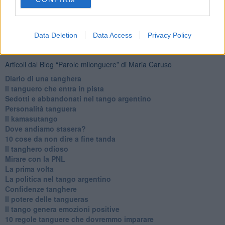
Newsletter QUInews - ToscanaMedia.
Arriva gratis tutti i giorni
alle 20:00 direttamente nella tua casella di posta.
Basta cliccare
QUI
Data Deletion
Data Access
Privacy Policy
Ti potrebbe interessare anche:
Articoli dal Blog “Parole milonguere” di Maria Caruso
Diario di una tanghera
Il tanguero che entra in pista
Sedotti e abbandonati nel tango argentino
Personalità tanguera
Il kamasutango
Dove andiamo stasera?
10 cose da non dire a fine tanda
Il tanghero odioso
Mirare con la PNL
La prima volta
La politica nel tango argentino
Confidenze tanghere
Il potere delle tangueras
Il tango genera emozioni positive
10 regole tanguere che dovremmo imparare