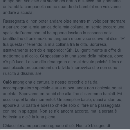
tempo non richiesto dal suono del brano di stacco ma ignoriamo
entrambi la campanella come quando da bambini non volevamo
andare a scuola.
Rassegnata di non poter andare oltre mentre mi volto per ritornare
a parlare con la mia amica della mia collana, mi sento toccare una
spalla dall’uomo che mi ha appena lasciato in sospeso nella
beatitudine di un’emozione tanguera e con voce soave mi dice: “E’
tua questa?” tenendo la mia collana fra le dita. Sorpresa,
istintivamente sorrido e rispondo: “Si!”. Lui gentilmente si offre di
mettermela al collo. Ci spostiamo in una zona della milonga, dove
c’è più luce. Le sue dita rimangono oltre al dovuto poiché il foro è
così piccolo procurandomi un brivido improvviso che non sono
riuscita a dissimulare.
Calò
imprigiona e cattura le nostre orecchie e fa da
accompagnatore speciale a una nuova tanda non richiesta bensì
anelata. Sapevamo entrambi che alla fine ci saremmo baciati. Ed
eccolo quel fatale momento!. Un semplice bacio, quasi a stampo,
eppure a lui basta e adesso chiede solo di fare una passeggiata
con me in spiaggia. Non se n’è ancora accorto, ma la serata è
bellissima e c’è la luna piena.
Chiacchieriamo parlando ognuno di sé. Non c’è bisogno di