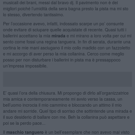
musicali dei brani, messi dal bravo dj. Il pavimento non è dei
migliori poiché l’umidità della sera bagna presto la pista ma mi sto
lo stesso, divertendo tantissimo.
Per l’occasione avevo, infatti, indossato scarpe un po’ consunte
onde evitare di sciupare quelle acquistate di recente. Quasi tutti i
ballerini accettano la mia
mirada
e mi mirano a loro volta per cui mi
sento come fossi una regina tanguera. In fin di serata, durante una
cortina le mie mani asciugano il mio collo madido con un fazzoletto
e mi accorgo di aver perso la mia collanina. Cerco come meglio
posso per non disturbare i ballerini in pista ma è pressappoco
un’impresa impossibile.
E’ quasi l’ora della chiusura. Mi propongo di dirlo all’organizzatrice
mia amica e contemporaneamente mi avvio verso la cassa, un
bell’uomo incrocia il mio cammino e bloccando un attimo il mio
andare mi sorride. Quel tipo di sorriso che sottintende una mirada e
il suo desiderio di ballare con me. Beh la collanina può aspettare e
poi se la perdo pace...
Il
maschio tanguero
è un bell’esemplare che non avevo mai visto