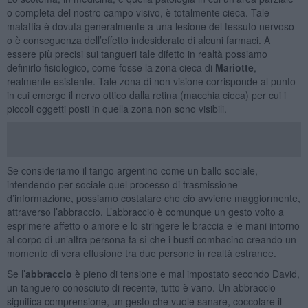
o completa del nostro campo visivo, è totalmente cieca. Tale
malattia è dovuta generalmente a una lesione del tessuto nervoso
o è conseguenza dell’effetto indesiderato di alcuni farmaci. A
essere più precisi sui tangueri tale difetto in realtà possiamo
definirlo fisiologico, come fosse la zona cieca di
Mariotte
,
realmente esistente. Tale zona di non visione corrisponde al punto
in cui emerge il nervo ottico dalla retina (macchia cieca) per cui i
piccoli oggetti posti in quella zona non sono visibili.
Se consideriamo il tango argentino come un ballo sociale,
intendendo per sociale quel processo di trasmissione
d’informazione, possiamo costatare che ciò avviene maggiormente,
attraverso l’abbraccio. L’abbraccio è comunque un gesto volto a
esprimere affetto o amore e lo stringere le braccia e le mani intorno
al corpo di un’altra persona fa sì che i busti combacino creando un
momento di vera effusione tra due persone in realtà estranee.
Se l’
abbraccio
è pieno di tensione e mal impostato secondo David,
un tanguero conosciuto di recente, tutto è vano. Un abbraccio
significa comprensione, un gesto che vuole sanare, coccolare il