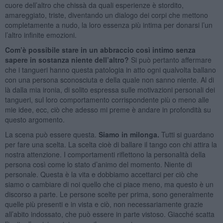
cuore dell’altro che chissà da quali esperienze è stordito,
amareggiato, triste, diventando un dialogo dei corpi che mettono
completamente a nudo, la loro essenza più intima per donarsi l’un
l’altro infinite emozioni.
Com’è possibile stare in un abbraccio così intimo senza
sapere in sostanza niente dell’altro?
Si può pertanto affermare
che i tangueri hanno questa patologia in atto ogni qualvolta ballano
con una persona sconosciuta e della quale non sanno niente. Al di
là dalla mia ironia, di solito espressa sulle motivazioni personali dei
tangueri, sul loro comportamento corrispondente più o meno alle
mie idee, ecc, ciò che adesso mi preme è andare in profondità su
questo argomento.
La scena può essere questa.
Siamo in milonga.
Tutti si guardano
per fare una scelta. La scelta cioè di ballare il tango con chi attira la
nostra attenzione. I comportamenti riflettono la personalità della
persona così come lo stato d’animo del momento. Niente di
personale. Questa è la vita e dobbiamo accettarci per ciò che
siamo o cambiare di noi quello che ci piace meno, ma questo è un
discorso a parte. Le persone scelte per prima, sono generalmente
quelle più presenti e in vista e ciò, non necessariamente grazie
all’abito indossato, che può essere in parte vistoso. Giacché scatta