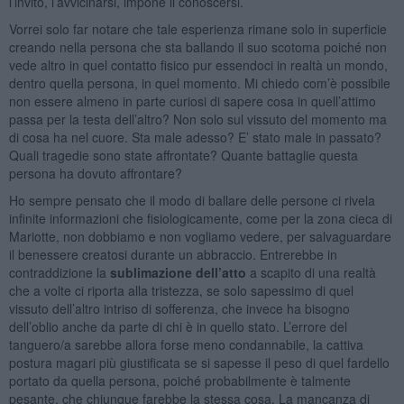
l’invito, l’avvicinarsi, impone il conoscersi.
Vorrei solo far notare che tale esperienza rimane solo in superficie
creando nella persona che sta ballando il suo scotoma poiché non
vede altro in quel contatto fisico pur essendoci in realtà un mondo,
dentro quella persona, in quel momento. Mi chiedo com’è possibile
non essere almeno in parte curiosi di sapere cosa in quell’attimo
passa per la testa dell’altro? Non solo sul vissuto del momento ma
di cosa ha nel cuore. Sta male adesso? E’ stato male in passato?
Quali tragedie sono state affrontate? Quante battaglie questa
persona ha dovuto affrontare?
Ho sempre pensato che il modo di ballare delle persone ci rivela
infinite informazioni che fisiologicamente, come per la zona cieca di
Mariotte, non dobbiamo e non vogliamo vedere, per salvaguardare
il benessere creatosi durante un abbraccio. Entrerebbe in
contraddizione la
sublimazione dell’atto
a scapito di una realtà
che a volte ci riporta alla tristezza, se solo sapessimo di quel
vissuto dell’altro intriso di sofferenza, che invece ha bisogno
dell’oblio anche da parte di chi è in quello stato. L’errore del
tanguero/a sarebbe allora forse meno condannabile, la cattiva
postura magari più giustificata se si sapesse il peso di quel fardello
portato da quella persona, poiché probabilmente è talmente
pesante, che chiunque farebbe la stessa cosa. La mancanza di