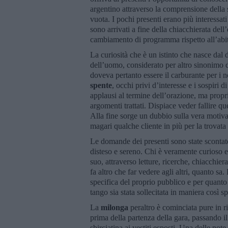
argentino attraverso la comprensione della st
vuota. I pochi presenti erano più interessati
sono arrivati a fine della chiacchierata del
cambiamento di programma rispetto all’abit
La curiosità che è un istinto che nasce dal 
dell’uomo, considerato per altro sinonimo d
doveva pertanto essere il carburante per i n
spente
, occhi privi d’interesse e i sospiri d
applausi al termine dell’orazione, ma propr
argomenti trattati. Dispiace veder fallire qu
Alla fine sorge un dubbio sulla vera motivaz
magari qualche cliente in più per la trovata
Le domande dei presenti sono state scontate 
disteso e sereno. Chi è veramente curioso e 
suo, attraverso letture, ricerche, chiacchie
fa altro che far vedere agli altri, quanto s
specifica del proprio pubblico e per quanto 
tango sia stata sollecitata in maniera così s
La
milonga
peraltro è cominciata pure in ri
prima della partenza della gara, passando il
sbirciatina ai vestiti esposti. Una delle note