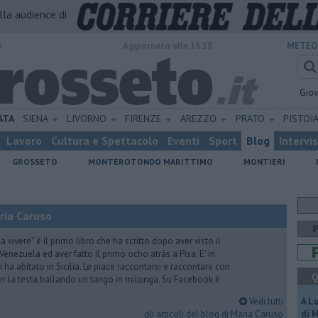
alla audience di
o
Aggiornato alle 16:18
METEO
Gio
ATA
SIENA
LIVORNO
FIRENZE
AREZZO
PRATO
PISTOI
Lavoro
Cultura e Spettacolo
Eventi
Sport
Blog
Intervi
GROSSETO
MONTEROTONDO MARITTIMO
MONTIERI
ria Caruso
vivere” è il primo libro che ha scritto dopo aver visto il
Venezuela ed aver fatto il primo ocho atràs a Pisa. E' in
i ha abitato in Sicilia. Le piace raccontarsi e raccontare con
Q
er la testa ballando un tango in milonga. Su Facebook è
Vedi tutti
A L
gli articoli del blog di Maria Caruso
di 