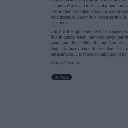
“straniero” arrivato insieme al grande orat
costoro hanno invitato a ballare, solo le soli
organizzatori, lasciando a bocca asciutta 
esperienza.
Chi ama il tango come me (che ci spendo so
flop in questo senso, ma vorrei avere parole
guadagno, di visibilità, di fama. Non resta a
degli altri ma evitiamo di mescolare il sacr
mussulmano. Un abbraccio tanguero. Alla p
Maria Caruso