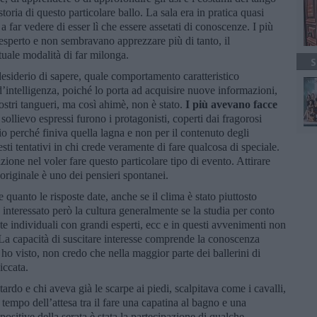
oria di questo particolare ballo. La sala era in pratica quasi
 a far vedere di esser lì che essere assetati di conoscenze. I più
l’esperto e non sembravano apprezzare più di tanto, il
uale modalità di far milonga.
S
desiderio di sapere, quale comportamento caratteristico
’intelligenza, poiché lo porta ad acquisire nuove informazioni,
ostri tangueri, ma così ahimè, non è stato.
I più avevano facce
i sollievo espressi furono i protagonisti, coperti dai fragorosi
io perché finiva quella lagna e non per il contenuto degli
esti tentativi in chi crede veramente di fare qualcosa di speciale.
ione nel voler fare questo particolare tipo di evento. Attirare
 originale è uno dei pensieri spontanei.
quanto le risposte date, anche se il clima è stato piuttosto
interessato però la cultura generalmente se la studia per conto
rate individuali con grandi esperti, ecc e in questi avvenimenti non
a. La capacità di suscitare interesse comprende la conoscenza
ho visto, non credo che nella maggior parte dei ballerini di
piccata.
tardo e chi aveva già le scarpe ai piedi, scalpitava come i cavalli,
 tempo dell’attesa tra il fare una capatina al bagno e una
 positive della serata è stata la partecipazione di qualche