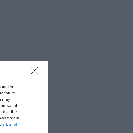
sonal or
ection to
ou may
 personal
out of the
 downstream
B’s List of