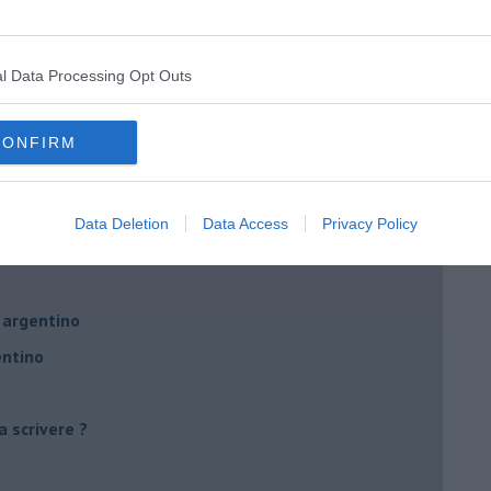
l Data Processing Opt Outs
tive
remmo imparare
CONFIRM
tangueri
Data Deletion
Data Access
Privacy Policy
 argentino
entino
a scrivere ?