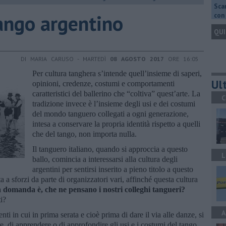
Scar
tango argentino
con 
QUI
DI MARIA CARUSO - MARTEDÌ
08 AGOSTO 2017
ORE 16:05
Per cultura tanghera s’intende quell’insieme di saperi,
Ult
opinioni, credenze, costumi e comportamenti
caratteristici del ballerino che “coltiva” quest’arte. La
C
tradizione invece è l’insieme degli usi e dei costumi
del mondo tanguero collegati a ogni generazione,
intesa a conservare la propria identità rispetto a quelli
che del tango, non importa nulla.
Il tanguero italiano, quando si approccia a questo
L
ballo, comincia a interessarsi alla cultura degli
argentini per sentirsi inserito a pieno titolo a questo
 a sforzi da parte di organizzatori vari, affinché questa cultura
 domanda è, che ne pensano i nostri colleghi tangueri?
ti?
A
nti in cui in prima serata e cioè prima di dare il via alle danze, si
re, di apprendere o di approfondire gli usi e i costumi del tango