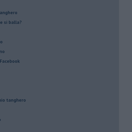
tanghero
e si balla?
no
ino
a Facebook
hio tanghero
o