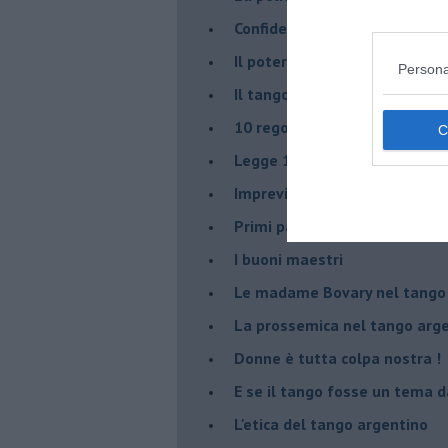
Confidenze tanghere
Il potere delle tangueras
Persona
Il tango genera emozioni posi
10 regole tanguere che dov
Legge 104: agevolazione per 
Imprevisti di vita milonghera
Primi passi
I buoni maestri
Le madame Bovary nel tango
La prossemica nel tango arg
Donne è tutta colpa nostra !
E se il tango fosse un tema d
L'etica del tango argentino