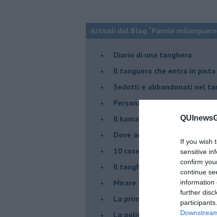
Articoli dal Blog “Parole milonguere
Diario di una tanghera
Il tanguero che entra in pista
Sedotti e abbandonati nel ta
Personalità tanguera
Il kamasutango
QUInewsGr
Dove andiamo stasera?
If you wish 
10 cose da non dire a fine ta
sensitive in
confirm you
Il tanghero odioso
continue se
Mirare con la PNL
information 
further disc
La prima volta
participants
Downstream 
La politica nel tango argenti