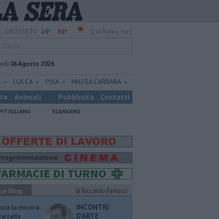
24°
36°
:
GROSSETO
QuiNews.net
vedì
06 Agosto 2026
A
LUCCA
PISA
MASSA CARRARA
ste
Animali
Pubblicità
Contatti
PITIGLIANO
SCANSANO
ui Blog
di Riccardo Ferrucci
INCONTRI
ucca la mostra
D'ARTE
Marcello