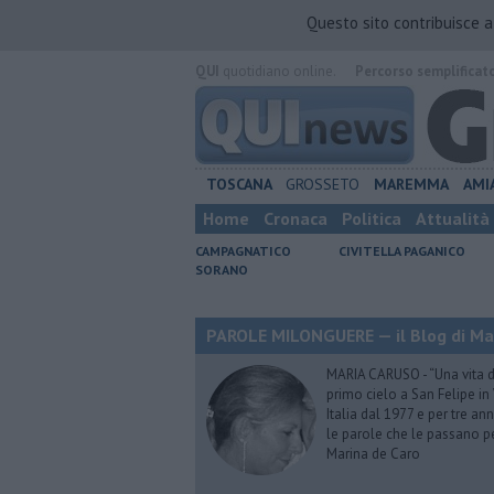
Questo sito contribuisce 
QUI
quotidiano online.
Percorso semplificat
TOSCANA
GROSSETO
MAREMMA
AMI
Home
Cronaca
Politica
Attualità
CAMPAGNATICO
CIVITELLA PAGANICO
SORANO
PAROLE MILONGUERE — il Blog di Ma
MARIA CARUSO - “Una vita da 
primo cielo a San Felipe in 
Italia dal 1977 e per tre ann
le parole che le passano p
Marina de Caro