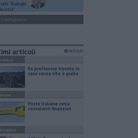
selli “Dialoghi
la città"
Condoglianze
imi articoli
Vedi tutti
ronaca
Ex professore trovato in
casa senza vita, è giallo
avoro
Poste Italiane cerca
consulenti finanziari
ttualità