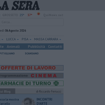
25°
37°
:
GROSSETO
QuiNews.net
vedì
06 Agosto 2026
A
LUCCA
PISA
MASSA CARRARA
ste
Animali
Pubblicità
Contatti
PITIGLIANO
SCANSANO
ui Blog
di Riccardo Ferrucci
INCONTRI
ucca la mostra
D'ARTE
Marcello