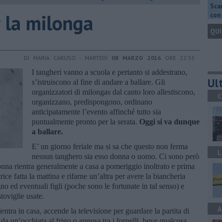
Scar
r la milonga
con 
QUI
DI MARIA CARUSO - MARTEDÌ
08 MARZO 2016
ORE 22:55
I tangheri vanno a scuola e pertanto si addestrano,
Ult
s’istruiscono al fine di andare a ballare. Gli
organizzatori di milongas dal canto loro allestiscono,
C
organizzano, predispongono, ordinano
anticipatamente l’evento affinché tutto sia
puntualmente pronto per la serata.
Oggi si va dunque
a ballare.
E’ un giorno feriale ma si sa che questo non ferma
L
nessun tanghero sia esso donna o uomo. Ci sono però
donna rientra generalmente a casa a pomeriggio inoltrato e prima
rice fatta la mattina e rifarne un’altra per avere la biancheria
 ed eventuali figli (poche sono le fortunate in tal senso) e
stoviglie usate.
A
ntra in casa, accende la televisione per guardare la partita di
, da un’occhiata al frigo o annusa tra i fornelli, beve qualcosa