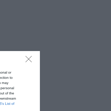
sonal or
ection to
ou may
 personal
out of the
 downstream
B’s List of