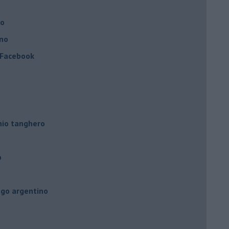
no
ino
a Facebook
hio tanghero
o
ngo argentino