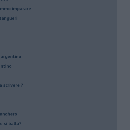
remmo imparare
tangueri
 argentino
entino
a scrivere ?
tanghero
e si balla?