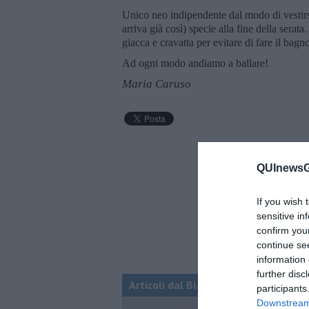
Unico neo indipendente dal modo di vestirs
arriva già così) specie alla fine della serat
giacca e cravatta per evitare di fare il bag
Ad ogni modo andiamo a ballare!
Maria Caruso
QUInewsGr
If you wish 
sensitive in
confirm you
continue se
information 
further disc
Articoli dal Blog “Parole milonguere
participants
Downstream 