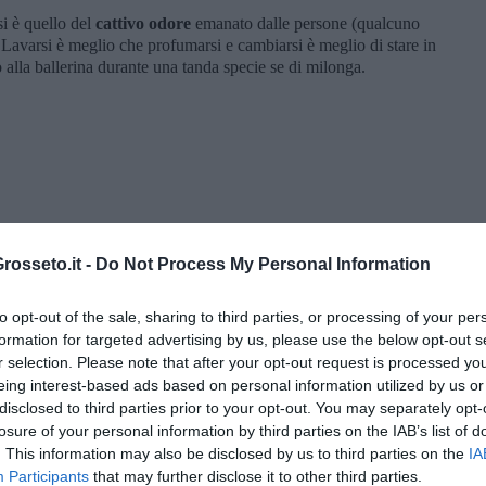
i è quello del
cattivo odore
emanato dalle persone (qualcuno
a. Lavarsi è meglio che profumarsi e cambiarsi è meglio di stare in
no alla ballerina durante una tanda specie se di milonga.
osseto.it -
Do Not Process My Personal Information
to opt-out of the sale, sharing to third parties, or processing of your per
formation for targeted advertising by us, please use the below opt-out s
r selection. Please note that after your opt-out request is processed y
eing interest-based ads based on personal information utilized by us or
disclosed to third parties prior to your opt-out. You may separately opt-
losure of your personal information by third parties on the IAB’s list of
” di Maria Caruso
. This information may also be disclosed by us to third parties on the
IA
Participants
that may further disclose it to other third parties.