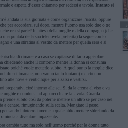
ornale e aspetta d’esser chiamato per sedersi a tavola.
Intanto si
’è andata la sua giornata e come organizzare l’uscita, oppure
iche per accordarsi sul dopo, mentre l’uomo usa solo due o tre
S
a che ora si parte? In attesa della moglie o della compagna (che
o una puntata della sua telenovela preferita) la segue con lo
no e una stiratina al vestito da mettere per quella sera e si
.
 rischia di rimanere a casa se capitasse di farlo appisolare
na chiedendo anche il contorno mentre la donna si consuma
quistato poiché vuole metterlo subito. A quel punto la moglie dice
orno infrasettimanale, non vanno tanto lontano) ma ciò non
no alle nove e venticinque per alzarsi e vestirsi.
i preparativi cioè intorno alle sei. Si da la crema al viso e va
alle unghie e comincia ad apparecchiare la tavola. Guarda
on prende subito così da poterne mettere un altro se per caso nel
a a cenare, rimuginando sulla scelta. Mangiato il pasto,
) pensando ininterrottamente a quale abito mettere sbirciando da
 e comincia a diventare impaziente.
lora cambia tutto ma solo nell’uomo perché per la donna tutto