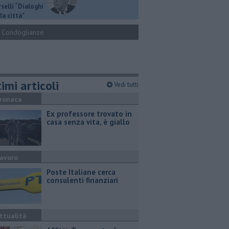
selli “Dialoghi
la città"
Condoglianze
imi articoli
Vedi tutti
ronaca
Ex professore trovato in
casa senza vita, è giallo
avoro
Poste Italiane cerca
consulenti finanziari
ttualità