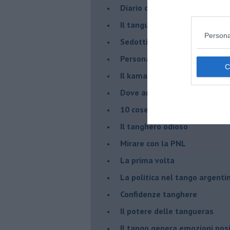
Diario di una tanghera
Il tanguero che entra in pista
Persona
Sedotti e abbandonati nel ta
Personalità tanguera
Il kamasutango
Dove andiamo stasera?
10 cose da non dire a fine ta
Il tanghero odioso
Mirare con la PNL
La prima volta
La politica nel tango argenti
Confidenze tanghere
Il potere delle tangueras
Il tango genera emozioni posi