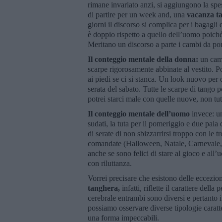
rimane invariato anzi, si aggiungono la spe
di partire per un week and, una
vacanza t
giorni il discorso si complica per i bagagli 
è doppio rispetto a quello dell’uomo poiché 
Meritano un discorso a parte i cambi da port
Il conteggio mentale della donna:
un camb
scarpe rigorosamente abbinate al vestito. Po
ai piedi se ci si stanca. Un look nuovo per o
serata del sabato. Tutte le scarpe di tango
potrei starci male con quelle nuove, non tut
Il conteggio mentale dell’uomo
invece: un
sudati, la tuta per il pomeriggio e due paia
di serate di non sbizzarrirsi troppo con le t
comandate (Halloween, Natale, Carnevale,
anche se sono felici di stare al gioco e all
con riluttanza.
Vorrei precisare che esistono delle eccezion
tanghera,
infatti, riflette il carattere del
cerebrale entrambi sono diversi e pertanto i 
possiamo osservare diverse tipologie caratt
una forma impeccabili.