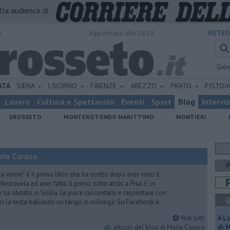
alla audience di
o
Aggiornato alle 16:18
METEO
Gio
ATA
SIENA
LIVORNO
FIRENZE
AREZZO
PRATO
PISTOI
Lavoro
Cultura e Spettacolo
Eventi
Sport
Blog
Intervi
GROSSETO
MONTEROTONDO MARITTIMO
MONTIERI
ria Caruso
vivere” è il primo libro che ha scritto dopo aver visto il
Venezuela ed aver fatto il primo ocho atràs a Pisa. E' in
i ha abitato in Sicilia. Le piace raccontarsi e raccontare con
Q
er la testa ballando un tango in milonga. Su Facebook è
Vedi tutti
A L
gli articoli del blog di Maria Caruso
di 