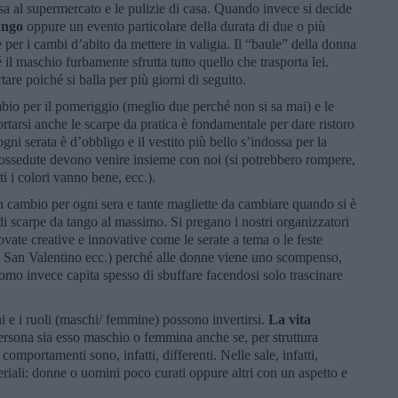
sa al supermercato e le pulizie di casa. Quando invece si decide
ango
oppure un evento particolare della durata di due o più
e per i cambi d’abito da mettere in valigia. Il “baule” della donna
il maschio furbamente sfrutta tutto quello che trasporta lei.
are poiché si balla per più giorni di seguito.
io per il pomeriggio (meglio due perché non si sa mai) e le
rtarsi anche le scarpe da pratica è fondamentale per dare ristoro
gni serata è d’obbligo e il vestito più bello s’indossa per la
 possedute devono venire insieme con noi (si potrebbero rompere,
ti i colori vanno bene, ecc.).
 cambio per ogni sera e tante magliette da cambiare quando si è
 di scarpe da tango al massimo. Si pregano i nostri organizzatori
rovate creative e innovative come le serate a tema o le feste
 San Valentino ecc.) perché alle donne viene uno scompenso,
’uomo invece capita spesso di sbuffare facendosi solo trascinare
i e i ruoli (maschi/ femmine) possono invertirsi.
La vita
la persona sia esso maschio o femmina anche se, per struttura
comportamenti sono, infatti, differenti. Nelle sale, infatti,
eriali: donne o uomini poco curati oppure altri con un aspetto e