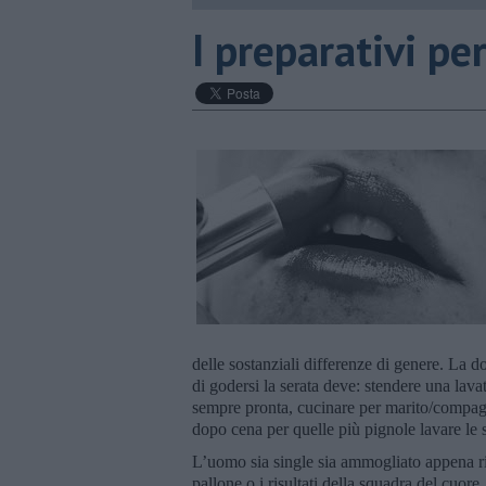
I preparativi pe
delle sostanziali differenze di genere. La 
di godersi la serata deve: stendere una lavat
sempre pronta, cucinare per marito/compagno
dopo cena per quelle più pignole lavare le 
L’uomo sia single sia ammogliato appena rie
pallone o i risultati della squadra del cuore