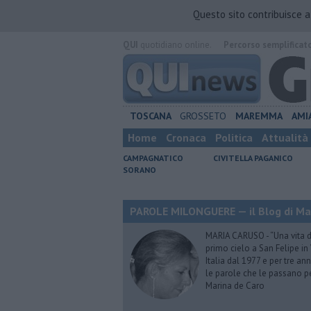
Questo sito contribuisce 
QUI
quotidiano online.
Percorso semplificat
TOSCANA
GROSSETO
MAREMMA
AMI
Home
Cronaca
Politica
Attualità
CAMPAGNATICO
CIVITELLA PAGANICO
SORANO
PAROLE MILONGUERE — il Blog di Ma
MARIA CARUSO - “Una vita da 
primo cielo a San Felipe in 
Italia dal 1977 e per tre ann
le parole che le passano p
Marina de Caro