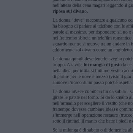
nell’attesa della cena magari leggendo il gi
riposa sul divano.
La donna “deve” raccontare a qualcuno com
ha bisogno di parlare al telefono con le am
parole al massimo, per rispondere: sì, no o 
nel frattempo sbircia un telefilm romantico 
sguardo mentre si muove tra un andare in bag
addormenta sul divano come un angioletto
La donna quindi deve tenerlo sveglio poiché
troppo. A tavola
lui mangia di gusto
la ce
nella dieta per infilarsi l’ultimo vestito ac
di partire per le nove e mezzo (visto il gi
smuove l’uomo di un passo poiché aspetta fi
La donna invece comincia fin da subito i suo
girare le patate nel forno. Si da lo smalto 
nell’armadio per scegliere il vestito (che n
frattempo dovesse cambiare idea) e cominci
s’immerge nell’operazione restauro (trucco
sotto il rimmel, il marito che batte i piedi
Se la milonga è di sabato o di domenica al