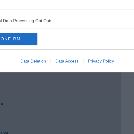
l Data Processing Opt Outs
ngo argentino
CONFIRM
Data Deletion
Data Access
Privacy Policy
nda
no
tive