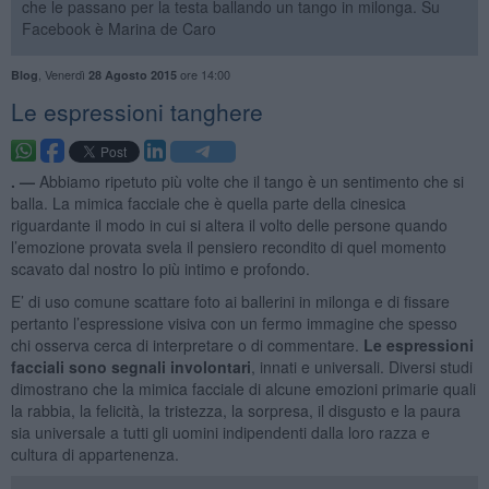
che le passano per la testa ballando un tango in milonga. Su
Facebook è Marina de Caro
,
Venerdì
ore 14:00
Blog
28 Agosto 2015
Le espressioni tanghere
. —
Abbiamo ripetuto più volte che il tango è un sentimento che si
balla. La mimica facciale che è quella parte della cinesica
riguardante il modo in cui si altera il volto delle persone quando
l’emozione provata svela il pensiero recondito di quel momento
scavato dal nostro Io più intimo e profondo.
E’ di uso comune scattare foto ai ballerini in milonga e di fissare
pertanto l’espressione visiva con un fermo immagine che spesso
chi osserva cerca di interpretare o di commentare.
Le espressioni
facciali sono segnali involontari
, innati e universali. Diversi studi
dimostrano che la mimica facciale di alcune emozioni primarie quali
la rabbia, la felicità, la tristezza, la sorpresa, il disgusto e la paura
sia universale a tutti gli uomini indipendenti dalla loro razza e
cultura di appartenenza.