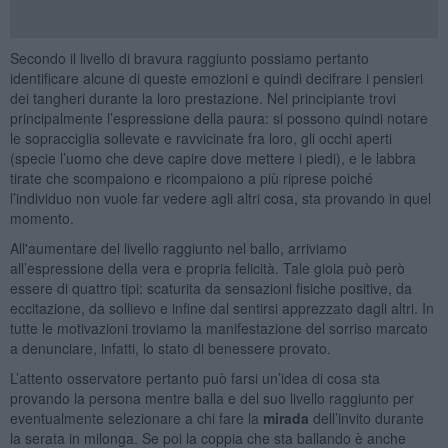
Secondo il livello di bravura raggiunto possiamo pertanto
identificare alcune di queste emozioni e quindi decifrare i pensieri
dei tangheri durante la loro prestazione. Nel principiante trovi
principalmente l’espressione della paura: si possono quindi notare
le sopracciglia sollevate e ravvicinate fra loro, gli occhi aperti
(specie l’uomo che deve capire dove mettere i piedi), e le labbra
tirate che scompaiono e ricompaiono a più riprese poiché
l’individuo non vuole far vedere agli altri cosa, sta provando in quel
momento.
All'aumentare del livello raggiunto nel ballo, arriviamo
all’espressione della vera e propria felicità. Tale gioia può però
essere di quattro tipi: scaturita da sensazioni fisiche positive, da
eccitazione, da sollievo e infine dal sentirsi apprezzato dagli altri. In
tutte le motivazioni troviamo la manifestazione del sorriso marcato
a denunciare, infatti, lo stato di benessere provato.
L’attento osservatore pertanto può farsi un’idea di cosa sta
provando la persona mentre balla e del suo livello raggiunto per
eventualmente selezionare a chi fare la
mirada
dell’invito durante
la serata in milonga. Se poi la coppia che sta ballando è anche