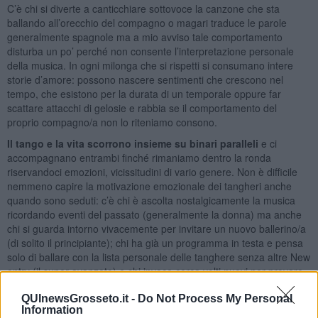
C’è chi si diverte a canticchiare sottovoce la canzone che sta
ballando all’orecchio del compagno o magari traduce le parole
generalmente spagnole ma a mio avviso tale comportamento
disturba un po’ perché non consente l’interpretazione personale
della musica. In ogni milonga che si rispetti si consumano intere
storie d’amore: possono nascere sentimenti che crescono nel
tempo, che esistono per la durata di un temporale oppure far
scattare attacchi di gelosie e rabbia se il comportamento del
proprio compagno/a non lo riteniamo consono.
Il tango e la vita scorrono insieme su binari paralleli
e ci
accompagnano entrambi finché rimaniamo dentro la ronda
riservandoci emozioni, vicissitudini di vario genere. Non è difficile
nemmeno capire la motivazione emozionale dei tangheri anche
quando sono seduti: c’è chi è ascolta nostalgicamente la musica
ricordando eventi del passato (generalmente la donna) ma anche
chi si guarda intorno vivacemente per invitare un nuovo ballerino/a
(di solito il principiante); chi ha già un programma in testa e pensa
solo di ballare con la lista personale delle tanghere senza altre New
entry (il super avanzato) e chi invece cerca volti nuovi per provare
emozioni diverse (forse l’uomo in cerca di compagnia).
QUInewsGrosseto.it -
Do Not Process My Personal
La musica del tango è per natura nostalgica e pertanto ben si
Information