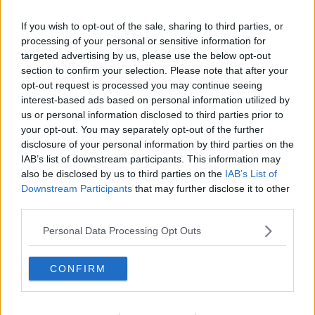
presta a farci provare emozioni visibili nel nostro viso e difatti
ascoltando
palabras de tango
che intona: “non è gelosia quello
If you wish to opt-out of the sale, sharing to third parties, or
che sento dentro, è più una malattia che non ci riesco, che non
processing of your personal or sensitive information for
capisco proprio… ma dimmi una bugia, che cosa conta se tu sei
targeted advertising by us, please use the below opt-out
solo mia, il resto è una follia come un fantasma, il resto è colpa
section to confirm your selection. Please note that after your
mia, colpa mia, e basta ma non andare via, stammi vicino stammi
opt-out request is processed you may continue seeing
molto vicino e non andare via neanche con lo sguardo quando mi
interest-based ads based on personal information utilized by
siedi accanto…” pochi ne rimangono indifferenti.
us or personal information disclosed to third parties prior to
Maria Caruso
your opt-out. You may separately opt-out of the further
disclosure of your personal information by third parties on the
IAB’s list of downstream participants. This information may
also be disclosed by us to third parties on the
IAB’s List of
Downstream Participants
that may further disclose it to other
third parties.
Se vuoi leggere le notizie principali della Toscana iscriviti alla
Newsletter QUInews - ToscanaMedia.
Arriva gratis tutti i giorni
Personal Data Processing Opt Outs
alle 20:00 direttamente nella tua casella di posta.
Basta cliccare
QUI
CONFIRM
Ti potrebbe interessare anche:
Articoli dal Blog “Parole milonguere” di Maria Caruso