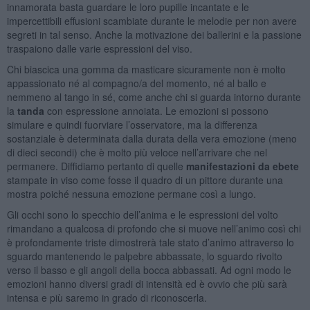
innamorata basta guardare le loro pupille incantate e le
impercettibili effusioni scambiate durante le melodie per non avere
segreti in tal senso. Anche la motivazione dei ballerini e la passione
traspaiono dalle varie espressioni del viso.
Chi biascica una gomma da masticare sicuramente non è molto
appassionato né al compagno/a del momento, né al ballo e
nemmeno al tango in sé, come anche chi si guarda intorno durante
la
tanda
con espressione annoiata. Le emozioni si possono
simulare e quindi fuorviare l’osservatore, ma la differenza
sostanziale è determinata dalla durata della vera emozione (meno
di dieci secondi) che è molto più veloce nell’arrivare che nel
permanere. Diffidiamo pertanto di quelle
manifestazioni da ebete
stampate in viso come fosse il quadro di un pittore durante una
mostra poiché nessuna emozione permane così a lungo.
Gli occhi sono lo specchio dell’anima e le espressioni del volto
rimandano a qualcosa di profondo che si muove nell’animo così chi
è profondamente triste dimostrerà tale stato d’animo attraverso lo
sguardo mantenendo le palpebre abbassate, lo sguardo rivolto
verso il basso e gli angoli della bocca abbassati. Ad ogni modo le
emozioni hanno diversi gradi di intensità ed è ovvio che più sarà
intensa e più saremo in grado di riconoscerla.