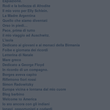
Espiazione.
Rodi e la bellezza di Afrodite
​Il mio voto per Elly Schlein.
​La Madre Argentina
Quello che siamo diventati
Orso in piedi…
​Pace, prima di tutto
​il mio viaggio ad Auschwitz.
​L’isola
Dedicato ai giovani e ai monaci della Birmania
​Foibe e giornata dei ricordi
Letterina di Natale
Mare greco
​Dedicato a George Floyd
​In ricordo di un compagno.
Borges aveva capito
Riflettono fiori rossi
Simon Radowitzky
Europa vicina e lontana dal mio cuore
Blog barbino
Welcome to America
​Io sto ancora con gli indiani
​Ignavi, opportunisti e codardi