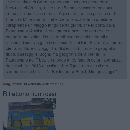
1945, sindaco di Cortona a 24 anni, poi presidente della
Provincia di Arezzo, infine per 15 anni assessore regionale
prima all’Urbanistica e poi all’Agricoltura, amico personale di
Francois Mitterand. Si mette dietro le spalle tutto questo e
intraprende un viaggio lungo cento giorni, che lo porta dalla
Patagonia all’Alaska. Cento giorni a piedi e in corriera, per
bagaglio uno zaino. Da allora attraversa confini remoti e
racconta i suoi viaggi e i suoi incontri nei libri. E’ ormai, a tempo
pieno, scrittore di viaggi. Più di dieci libri, non solo geografia
fisica, paesaggi e luoghi, ma geografia della mente. In
Patagonia o nel Tibet, un mondo altro, fatto di dolori, speranze,
delusioni. Nel 2016 è uscito il libro "Quell’idea che ci era
sembrata così bella - Da Berlinguer a Renzi, il lungo viaggio"
,
Venerdì
ore 22:44
Blog
10 Gennaio 2020
Riflettono fiori rossi