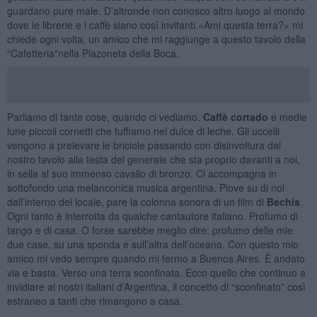
guardano pure male. D’altronde non conosco altro luogo al mondo
dove le librerie e i caffè siano così invitanti.«Ami questa terra?» mi
chiede ogni volta, un amico che mi raggiunge a questo tavolo della
“Cafetteria"nella Plazoneta della Boca.
Parliamo di tante cose, quando ci vediamo.
Caffè cortado
e medie
lune piccoli cornetti che tuffiamo nel dulce di leche. Gli uccelli
vengono a prelevare le briciole passando con disinvoltura dal
nostro tavolo alla testa del generale che sta proprio davanti a noi,
in sella al suo immenso cavallo di bronzo. Ci accompagna in
sottofondo una melanconica musica argentina. Piove su di noi
dall’interno del locale, pare la colonna sonora di un film di
Bechis
.
Ogni tanto è interrotta da qualche cantautore italiano. Profumo di
tango e di casa. O forse sarebbe meglio dire: profumo delle mie
due case, su una sponda e sull’altra dell’oceano. Con questo mio
amico mi vedo sempre quando mi fermo a Buenos Aires. È andato
via e basta. Verso una terra sconfinata. Ecco quello che continuo a
invidiare ai nostri italiani d’Argentina, il concetto di “sconfinato” così
estraneo a tanti che rimangono a casa.