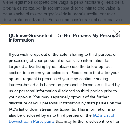
Viene legittimo il sospetto che valga la pena rischiare gli esiti della
propria esistenza per la scommessa di terre infinite che valga la
pena anche di essere orgogliosi della propria scelta, per aver
desiderato un orizzonte. Forse sono considerazioni da romanzo di
Conrad. Il fatto è che ho sempre amato chi è partito con minore o
maggiore fatica, ho sempre subito forte il fascino di chi si è
QUInewsGrosseto.it -
Do Not Process My Personal
arrischiato nei luoghi più lontani della terra, arrabattando il suo
Information
nome mezzo così e mezzo così, facendosi capire, fa-cendosi
rispettare e in definitiva amando quella nuova immensa casa, quasi
sempre facendosi amare.
If you wish to opt-out of the sale, sharing to third parties, or
processing of your personal or sensitive information for
Sospetto che in questo modo abbia come cercato rifugio da sé
targeted advertising by us, please use the below opt-out
stesso. Vai a sapere se è la strada giusta, godersi la sua magra
section to confirm your selection. Please note that after your
pensione sorseggiando il mate in una periferia sperduta al limite
opt-out request is processed you may continue seeing
della pampa.Forse si è semplicemente arreso, incapace di fare altri
interest-based ads based on personal information utilized by
passi, incapace di andare avanti, almeno in
Italia
. Di ritrovare valori
us or personal information disclosed to third parties prior to
e soprattutto nuove relazioni. Cosa necessaria per vivere gli anni
your opt-out. You may separately opt-out of the further
che rimangono, sfrondando tutto ciò che è inutile, inessenziale,
persino dannoso. Un naufrago quando non può più lottare contro il
disclosure of your personal information by third parties on the
vento e il mare per seguire la sua rotta ha solo due possibilità.
IAB’s list of downstream participants. This information may
L’andatura di cappa che lo fa andare alla deriva. Oppure la fuga
also be disclosed by us to third parties on the
IAB’s List of
davanti alla tempesta con il vento in poppa e un mare bendisposto
Downstream Participants
that may further disclose it to other
a lasciarti andare.Ci sono esuli così, esuli della propria anima, per
third parties.