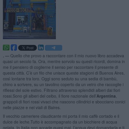
. —
Quello che provo a raccontare con il mio nuovo libro accadeva
quasi un secolo fa. Ora, mentre sorvolo su questi ricordi, domina in
me il pensiero di coglierne il senso per raccontare il presente di
questa città. C’è un filo che unisce queste stagioni di Buenos Aires,
così lontane tra loro. Oggi sono seduto su una sedia di bambù,
chino a scrivere, su un tavolino coperto da un vetro che raccoglie i
riflessi del sole estivo. Filtrano attraverso splendidi alberi dai fiori
rossi.Sono gli alberi del ceibo, il fiore nazionale dell’
Argentina
,
grappoli di fiori rossi vivaci che nascono cilindrici e sbocciano conici
nelle piazze e nei viali di Baires.
Il vecchio cameriere claudicante mi porta il mio caffè cortado e il
dulce de leche.Tutto è accompagnato da un bicchiere di acqua
gelata. In Italia non accade quasi mai, l’acqua devi domandarla e ti