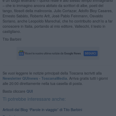
e un luogo letterario – quindi reale e allo stesso tempo immaginario
– che io immagino ancora abitato da scrittori di albe, poeti del
tango, filosofi della malinconia. Julio Cortazar, Adolfo Bioy Casares,
Ernesto Sabàto, Roberto Arlt, Josè Pablo Feinmann, Osvaldo
Soriano, anche Leopoldo Marechal, che ho contribuito anch’io a far
conoscere in Italia, portando al mio editore, Vallecchi, il testo in
castigliano.
Tito Barbini
Se vuoi leggere le notizie principali della Toscana iscriviti alla
Newsletter QUInews - ToscanaMedia.
Arriva gratis tutti i giorni
alle 20:00 direttamente nella tua casella di posta.
Basta cliccare
QUI
Ti potrebbe interessare anche:
Articoli dal Blog “Parole in viaggio” di Tito Barbini