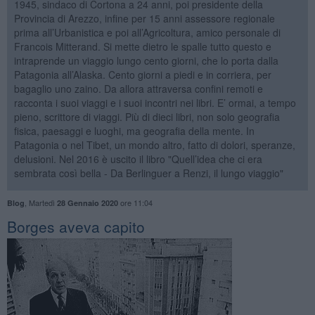
1945, sindaco di Cortona a 24 anni, poi presidente della
Provincia di Arezzo, infine per 15 anni assessore regionale
prima all’Urbanistica e poi all’Agricoltura, amico personale di
Francois Mitterand. Si mette dietro le spalle tutto questo e
intraprende un viaggio lungo cento giorni, che lo porta dalla
Patagonia all’Alaska. Cento giorni a piedi e in corriera, per
bagaglio uno zaino. Da allora attraversa confini remoti e
racconta i suoi viaggi e i suoi incontri nei libri. E’ ormai, a tempo
pieno, scrittore di viaggi. Più di dieci libri, non solo geografia
fisica, paesaggi e luoghi, ma geografia della mente. In
Patagonia o nel Tibet, un mondo altro, fatto di dolori, speranze,
delusioni. Nel 2016 è uscito il libro "Quell’idea che ci era
sembrata così bella - Da Berlinguer a Renzi, il lungo viaggio"
,
Martedì
ore 11:04
Blog
28 Gennaio 2020
Borges aveva capito