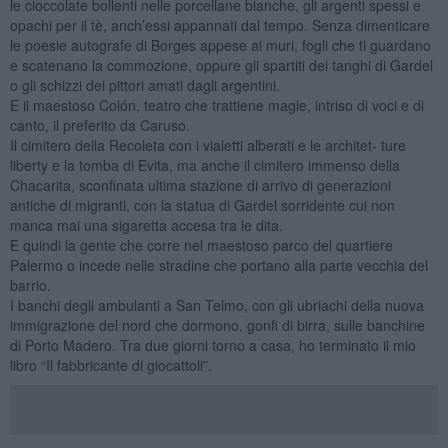
le cioccolate bollenti nelle porcellane bianche, gli argenti spessi e
opachi per il tè, anch’essi appannati dal tempo. Senza dimenticare
le poesie autografe di Borges appese ai muri, fogli che ti guardano
e scatenano la commozione, oppure gli spartiti dei tanghi di Gardel
o gli schizzi dei pittori amati dagli argentini.
E il maestoso Colón, teatro che trattiene magie, intriso di voci e di
canto, il preferito da Caruso.
Il cimitero della Recoleta con i vialetti alberati e le architet- ture
liberty e la tomba di Evita, ma anche il cimitero immenso della
Chacarita, sconfinata ultima stazione di arrivo di generazioni
antiche di migranti, con la statua di Gardel sorridente cui non
manca mai una sigaretta accesa tra le dita.
E quindi la gente che corre nel maestoso parco del quartiere
Palermo o incede nelle stradine che portano alla parte vecchia del
barrio.
I banchi degli ambulanti a San Telmo, con gli ubriachi della nuova
immigrazione del nord che dormono, gonfi di birra, sulle banchine
di Porto Madero. Tra due giorni torno a casa, ho terminato il mio
libro “Il fabbricante di giocattoli”.