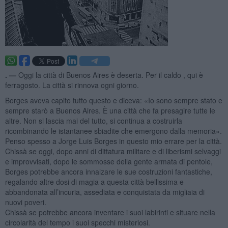
. —
Oggi la città di Buenos Aires è deserta. Per il caldo , qui è
ferragosto. La città si rinnova ogni giorno.
Borges aveva capito tutto questo e diceva: «Io sono sempre stato e
sempre starò a Buenos Aires. È una città che fa presagire tutte le
altre. Non si lascia mai del tutto, si continua a costruirla
ricombinando le istantanee sbiadite che emergono dalla memoria».
Penso spesso a Jorge Luis Borges in questo mio errare per la città.
Chissà se oggi, dopo anni di dittatura militare e di liberismi selvaggi
e improvvisati, dopo le sommosse della gente armata di pentole,
Borges potrebbe ancora innalzare le sue costruzioni fantastiche,
regalando altre dosi di magia a questa città bellissima e
abbandonata all’incuria, assediata e conquistata da migliaia di
nuovi poveri.
Chissà se potrebbe ancora inventare i suoi labirinti e situare nella
circolarità del tempo i suoi specchi misteriosi.