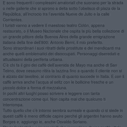
E sono frequenti i complessini amatoriali che suonano per la strada
o nelle gallerie che si aprono a delta sotto l’obelisco di plaza de la
República, all’incrocio tra l’avenida Nueve de Julio e la calle
Corrientes.
I turisti vanno a vedere il maestoso teatro Colón, appena
restaurato, o il Museo Nazionale che ospita la più bella collezione di
un grande pittore della Buenos Aires della grande emigrazione
italiana della fine dell’800: Antonio Berni, il mio preferito.
Sono straordinari i suoi ritratti delle prostitute e dei mendicanti ma
anche quelli emblematici dei disoccupati. Personaggi diseredati e
attualissimi della periferia urbana.
C’è chi fa il giro dei caffè dell’avenida de Mayo ma anche di San
Telmo, dove nessuno ritira la tazzina fino a quando il cliente non si
è alzato dal tavolino, al contrario di quanto succede in Italia. E con il
caffè arriva anche l’acqua al seltz con le bollicine fresche e un
piccolo dolce a forma di mezzaluna.
In pochi altri luoghi posso scrivere e leggere con tanta
concentrazione come qui. Non capita mai che qualcuno ti
interrompa.
Tutto quello che c’è intorno sembra surreale e quando ci si siede in
questi caffè è meno difficile capire perché gli argentini hanno avuto
Borges e, aggiungo io, anche Osvaldo Soriano.