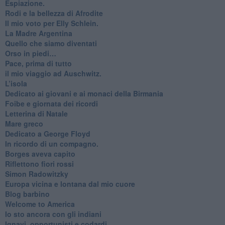
Espiazione.
Rodi e la bellezza di Afrodite
​Il mio voto per Elly Schlein.
​La Madre Argentina
Quello che siamo diventati
Orso in piedi…
​Pace, prima di tutto
​il mio viaggio ad Auschwitz.
​L’isola
Dedicato ai giovani e ai monaci della Birmania
​Foibe e giornata dei ricordi
Letterina di Natale
Mare greco
​Dedicato a George Floyd
​In ricordo di un compagno.
Borges aveva capito
Riflettono fiori rossi
Simon Radowitzky
Europa vicina e lontana dal mio cuore
Blog barbino
Welcome to America
​Io sto ancora con gli indiani
​Ignavi, opportunisti e codardi