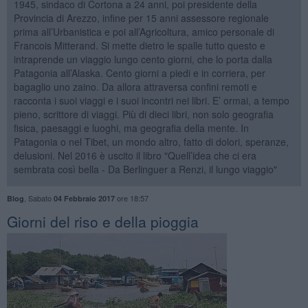
1945, sindaco di Cortona a 24 anni, poi presidente della
Provincia di Arezzo, infine per 15 anni assessore regionale
prima all’Urbanistica e poi all’Agricoltura, amico personale di
Francois Mitterand. Si mette dietro le spalle tutto questo e
intraprende un viaggio lungo cento giorni, che lo porta dalla
Patagonia all’Alaska. Cento giorni a piedi e in corriera, per
bagaglio uno zaino. Da allora attraversa confini remoti e
racconta i suoi viaggi e i suoi incontri nei libri. E’ ormai, a tempo
pieno, scrittore di viaggi. Più di dieci libri, non solo geografia
fisica, paesaggi e luoghi, ma geografia della mente. In
Patagonia o nel Tibet, un mondo altro, fatto di dolori, speranze,
delusioni. Nel 2016 è uscito il libro "Quell’idea che ci era
sembrata così bella - Da Berlinguer a Renzi, il lungo viaggio"
,
Sabato
ore 18:57
Blog
04 Febbraio 2017
​Giorni del riso e della pioggia