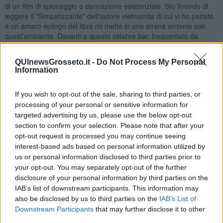
di un film di spionaggio e dannazione esistenziale. Sto finendo di
leggere il "Simpatizzante" dell'autore vietnamita di cui vi ho parlato
e un amaro epilogo del libro mi mette in una strana sintonia con
quest'ambiente. Davanti a questo celebre bar, frequentato da
Terzani
e dai leggendari corrispondenti di guerra reduci dal
Vietnam vittorioso, scorrono le immagini di una città che va incontro
QUInewsGrosseto.it -
Do Not Process My Personal
alla notte.
Information
C'è di tutto. La strada davanti a me è un inferno lungo centinaia di
metri. La chiamano "la strada dei fiorellini" perché così vengono
If you wish to opt-out of the sale, sharing to third parties, or
chiamate le ragazze che si prostituiscono. Non è difficile
processing of your personal or sensitive information for
comprendere perché questa è stata la capitale dell'Indocina
targeted advertising by us, please use the below opt-out
francese. Phnom Penh è una città bella e tormentata insieme.
section to confirm your selection. Please note that after your
Quando i
Khemer Rossi di Pol Pot
entrarono in questa città,
opt-out request is processed you may continue seeing
nell'aprile del 1975, ne ordinarono subito l'evacuazione totale. Nella
interest-based ads based on personal information utilized by
capitale nulla sopravvisse al cosiddetto anno zero del comunismo e
us or personal information disclosed to third parties prior to
alla folle teoria del "marxismo rurale". Il tentativo di cancellare la
your opt-out. You may separately opt-out of the further
storia intanto cancellò la vita nella città e pochi fantasmi del potere
disclosure of your personal information by third parties on the
rimasero negli antichi palazzi coloniali.
IAB’s list of downstream participants. This information may
Passarono molti anni e ci vollero alcuni milioni di morti affinché la
also be disclosed by us to third parties on the
IAB’s List of
vita ricominciasse a muoversi e con la vita tornassero i colori sui
Downstream Participants
that may further disclose it to other
muri ricoperti ormai dalle mangrovie che si erano prese la città
third parties.