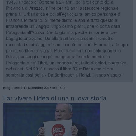
1945, sindaco di Cortona a 24 anni, poi presidente della
Provincia di Arezzo, infine per 15 anni assessore regionale
prima all’Urbanistica e poi all’Agricoltura, amico personale di
Francois Mitterand. Si mette dietro le spalle tutto questo e
intraprende un viaggio lungo cento giorni, che lo porta dalla
Patagonia all’Alaska. Cento giorni a piedi e in corriera, per
bagaglio uno zaino. Da allora attraversa confini remoti e
racconta i suoi viaggi e i suoi incontri nei libri. E’ ormai, a tempo
pieno, scrittore di viaggi. Più di dieci libri, non solo geografia
fisica, paesaggi e luoghi, ma geografia della mente. In
Patagonia o nel Tibet, un mondo altro, fatto di dolori, speranze,
delusioni. Nel 2016 è uscito il libro "Quell’idea che ci era
sembrata così bella - Da Berlinguer a Renzi, il lungo viaggio"
,
Lunedì
ore 18:00
Blog
11 Dicembre 2017
Far vivere l’idea di una nuova storia