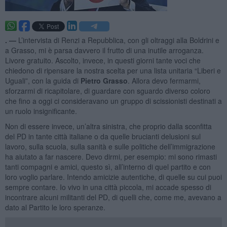
. —
L’intervista di Renzi a Repubblica, con gli oltraggi alla Boldrini e
a Grasso, mi è parsa davvero il frutto di una inutile arroganza.
Livore gratuito. Ascolto, invece, in questi giorni tante voci che
chiedono di ripensare la nostra scelta per una lista unitaria “Liberi e
Uguali”, con la guida di
Pietro Grasso
. Allora devo fermarmi,
sforzarmi di ricapitolare, di guardare con sguardo diverso coloro
che fino a oggi ci consideravano un gruppo di scissionisti destinati a
un ruolo insignificante.
Non di essere invece, un’altra sinistra, che proprio dalla sconfitta
del PD in tante città italiane o da quelle brucianti delusioni sul
lavoro, sulla scuola, sulla sanità e sulle politiche dell’immigrazione
ha aiutato a far nascere. Devo dirmi, per esempio: mi sono rimasti
tanti compagni e amici, questo sì, all’interno di quel partito e con
loro voglio parlare. Intendo amicizie autentiche, di quelle su cui puoi
sempre contare. Io vivo in una città piccola, mi accade spesso di
incontrare alcuni militanti del PD, di quelli che, come me, avevano a
dato al Partito le loro speranze.