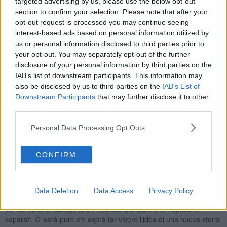
targeted advertising by us, please use the below opt-out
E meno male che non mi viene di portare rancori. Per indole e,
section to confirm your selection. Please note that after your
anche, perché questa è una cosa che l’età comunque insegna. Se
opt-out request is processed you may continue seeing
vogliamo crescere come persone dobbiamo smettere di rivestire i
interest-based ads based on personal information utilized by
panni della vittima, abbozzarla di giudicare e accusare gli altri; gli
us or personal information disclosed to third parties prior to
altri ci deludono, gli altri ci tradiscono, gli altri non ci capiscono, gli
your opt-out. You may separately opt-out of the further
altri non ci stimano, gli altri non ci comprendono, gli altri ci odiano,
disclosure of your personal information by third parties on the
gli altri ci invidiano, gli altri sono cattivi...
IAB’s list of downstream participants. This information may
Dobbiamo diventare padroni della nostra vita e far sì che questa
also be disclosed by us to third parties on the
IAB’s List of
non venga turbata dai giudizi e azioni altrui. Se qualcuno ci ha
Downstream Participants
that may further disclose it to other
tradito nella lotta politica nelle speranze che aveva suscitato ciò fa
third parties.
parte del gioco, passiamo oltre. Se non altro, vivremo più
serenamente.
Personal Data Processing Opt Outs
Quindi, nessuna rivincita morale.
Semmai la speranza che ci sia qualcuno, che riprenda in mano
CONFIRM
quei valori, forse anche più entusiasta, capace di coltivare bene le
idee che contano. Ci sarà pure chi saprà riannodare i fili, ricostruire
qualcosa di bello e importante. Ci sarà pure chi saprà
ricomprendere le tante storie in un solo soggetto politico,
Data Deletion
Data Access
Privacy Policy
caleidoscopio di forze e progetti e percorsi che non possono vivere
per conto loro, tasselli di un mosaico piuttosto che frammenti
separati. Ci sarà pure chi saprà far vivere l’idea di una nuova storia