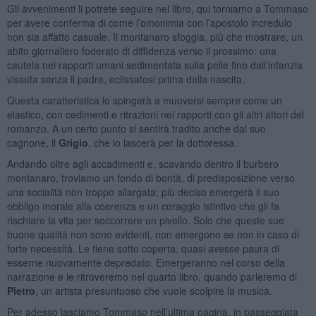
Gli avvenimenti li potrete seguire nel libro, qui torniamo a Tommaso
per avere conferma di come l’omonimia con l’apostolo incredulo
non sia affatto casuale. Il montanaro sfoggia, più che mostrare, un
abito giornaliero foderato di diffidenza verso il prossimo: una
cautela nei rapporti umani sedimentata sulla pelle fino dall’infanzia
vissuta senza il padre, eclissatosi prima della nascita.
Questa caratteristica lo spingerà a muoversi sempre come un
elastico, con cedimenti e ritrazioni nei rapporti con gli altri attori del
romanzo. A un certo punto si sentirà tradito anche dal suo
cagnone, il
Grigio
, che lo lascerà per la dottoressa.
Andando oltre agli accadimenti e, scavando dentro il burbero
montanaro, troviamo un fondo di bontà, di predisposizione verso
una socialità non troppo allargata; più deciso emergerà il suo
obbligo morale alla coerenza e un coraggio istintivo che gli fa
rischiare la vita per soccorrere un pivello. Solo che queste sue
buone qualità non sono evidenti, non emergono se non in caso di
forte necessità. Le tiene sotto coperta, quasi avesse paura di
esserne nuovamente depredato. Emergeranno nel corso della
narrazione e le ritroveremo nel quarto libro, quando parleremo di
Pietro
, un artista presuntuoso che vuole scolpire la musica.
Per adesso lasciamo Tommaso nell’ultima pagina, in passeggiata