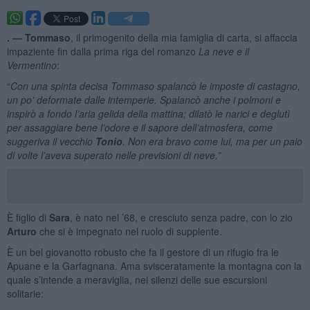
. —
Tommaso
, il primogenito della mia famiglia di carta, si affaccia
impaziente fin dalla prima riga del romanzo
La neve e il
Vermentino
:
“
Con una spinta decisa Tommaso spalancò le imposte di castagno,
un po’ deformate dalle intemperie. Spalancò anche i polmoni e
inspirò a fondo l’aria gelida della mattina; dilatò le narici e deglutì
per assaggiare bene l’odore e il sapore dell’atmosfera, come
suggeriva il vecchio
Tonio
. Non era bravo come lui, ma per un paio
di volte l’aveva superato nelle previsioni di neve.”
È figlio di
Sara
, è nato nel ’68, e cresciuto senza padre, con lo zio
Arturo
che si è impegnato nel ruolo di supplente.
È un bel giovanotto robusto che fa il gestore di un rifugio fra le
Apuane e la Garfagnana. Ama svisceratamente la montagna con la
quale s’intende a meraviglia, nei silenzi delle sue escursioni
solitarie: