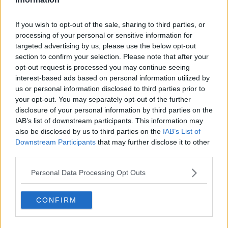
reciproca e forse perché, dall’amico più anziano, riceve sovente
qualche surrogato tardivo di paternità.
If you wish to opt-out of the sale, sharing to third parties, or
Il
Destino,
che la sa lunga (come vedremo nel terzo libro),
processing of your personal or sensitive information for
riserverà a Franco una blanda funzione di psicopompo, un Virgilio
targeted advertising by us, please use the below opt-out
montanaro che accompagnerà Tommaso nelle burrascose vicende.
section to confirm your selection. Please note that after your
Tutto comincia nel solstizio d’inverno del 2007, con Tommaso che
opt-out request is processed you may continue seeing
serve la cena agli ospiti nel rifugio:
interest-based ads based on personal information utilized by
us or personal information disclosed to third parties prior to
“
Era rimasto colpito da una di loro, una tipa piuttosto riservata, che
your opt-out. You may separately opt-out of the further
appariva a suo agio più nell’ascoltare che nel parlare. Il volto
disclosure of your personal information by third parties on the
tratteggiato da linee decise e un po’ spigolose, col trucco appena
accennato, esponeva una bellezza schietta, non sdolcinata. Gli
IAB’s list of downstream participants. This information may
occhi, di un bel verde scuro, non erano a disagio nel confronto
also be disclosed by us to third parties on the
IAB’s List of
diretto e sostenevano lo sguardo con sicurezza, ma senza
Downstream Participants
that may further disclose it to other
tracotanza.
third parties.
Una donna piuttosto carina e molto particolare, troppo particolare
Personal Data Processing Opt Outs
per Tommaso che da anni non provava più una vera attrazione, se
non sul piano strettamente fisico; non aveva ancora accettato quel
vuoto accanto ...
CONFIRM
Distratto dall’osservazione, non si era accorto che:
“anche la donna
gli aveva fatto le radiografie. Certo, lo aveva esaminato con l’occhio