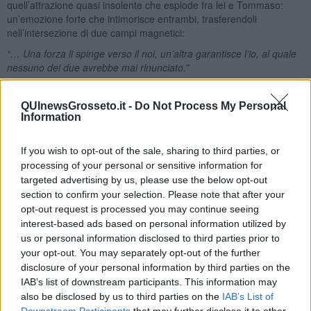
quell’attrazione quasi insolente che esplode fra lei e Tommaso:
un’emozione forte che intimorisce entrambi, trasferendoli
nell’intersezione di due campi magnetici:
“… Una forza li spinge verso il noi, un’altra garantisce l’io, al quale
nessuno dei due avrebbe mai rinunciato.”
La loro storia nasce nel solstizio invernale, un giorno-ossimoro, in
cui inizia la buia stagione invernale e le ore di luce cominciano a
QUInewsGrosseto.it -
Do Not Process My Personal
crescere: la rinascita luminosa parte sempre dall’oscurità profonda.
Information
La dottoressa svolge un mestiere di grande responsabilità e si
trova spesso di fronte a scelte difficili, verso pazienti con gravi
If you wish to opt-out of the sale, sharing to third parties, or
traumi, dove le competenze professionali non possono permettersi
processing of your personal or sensitive information for
instabilità emotive. Si è costruita una solida struttura interiore, fatta
targeted advertising by us, please use the below opt-out
di certezze acquisite sul campo e di una naturale propensione al
section to confirm your selection. Please note that after your
dialogo col paziente, che in quei momenti ha bisogno, oltre che del
opt-out request is processed you may continue seeing
bisturi, anche di oneste dosi di comprensione, positività e
interest-based ads based on personal information utilized by
incoraggiamento.
us or personal information disclosed to third parties prior to
your opt-out. You may separately opt-out of the further
Non è istintiva e fumina come Tommaso e la si potrebbe definire
pacata ed equilibrata; non è comunque una suora di clausura, ha
disclosure of your personal information by third parties on the
avuto le sue storie, tutte prive di rimpianti e di rimorsi ed è
IAB’s list of downstream participants. This information may
sostanzialmente appagata della sua vita professionale e non.
also be disclosed by us to third parties on the
IAB’s List of