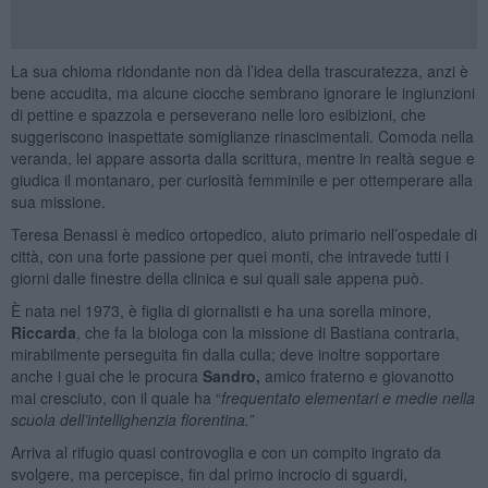
La sua chioma ridondante non dà l’idea della trascuratezza, anzi è
bene accudita, ma alcune ciocche sembrano ignorare le ingiunzioni
di pettine e spazzola e perseverano nelle loro esibizioni, che
suggeriscono inaspettate somiglianze rinascimentali. Comoda nella
veranda, lei appare assorta dalla scrittura, mentre in realtà segue e
giudica il montanaro, per curiosità femminile e per ottemperare alla
sua missione.
Teresa Benassi è medico ortopedico, aiuto primario nell’ospedale di
città, con una forte passione per quei monti, che intravede tutti i
giorni dalle finestre della clinica e sui quali sale appena può.
È nata nel 1973, è figlia di giornalisti e ha una sorella minore,
Riccarda
, che fa la biologa con la missione di Bastiana contraria,
mirabilmente perseguita fin dalla culla; deve inoltre sopportare
anche i guai che le procura
Sandro,
amico fraterno e giovanotto
mai cresciuto, con il quale ha “
frequentato elementari e medie nella
scuola dell’intellighenzia fiorentina.”
Arriva al rifugio quasi controvoglia e con un compito ingrato da
svolgere, ma percepisce, fin dal primo incrocio di sguardi,