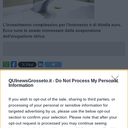
L'investimento complessivo per l'intervento è di 90mila euro.
Ecco tutte le strade interessate dalla sospensione
dell'erogazione idrica
GROSSETO —
Miglioramento dell'efficienza del sistema idrico con
distrettualizzazione idraulica e rifacimento delle camere di
QUInewsGrosseto.it -
Do Not Process My Personal
manovra, per un investimento complessivo di 90mila euro: è il
Information
piano di efficientamento infrastrutturale portato avanti a Acquedotto
del Fiora su reti e impianti. E martedì 8 Marzo tocca a via Emilia
If you wish to opt-out of the sale, sharing to third parties, or
con la sua camera di manovra.
processing of your personal or sensitive information for
I lavori determineranno la
temporanea sospensione
targeted advertising by us, please use the below opt-out
dell’erogazione idrica dalle 8 alle 19
in viale della Pace, via
section to confirm your selection. Please note that after your
Lombardia, via Sardegna, via Lucania, via Sicilia, via Calabria, via
opt-out request is processed you may continue seeing
Adamello, via Emilia nel tratto da via della Pace fino alla rotatoria di