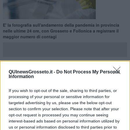
E' la fotografia sull'andamento della pandemia in provincia
nelle ultime 24 ore, con Grosseto e Follonica a registrare il
maggior numero di contagi
QUInewsGrosseto.it -
Do Not Process My Personal
PROVINCIA DI GROSSETO —
Su 954 tamponi processati nelle
Information
ultime ventiquattro ore tra Grosseto e provincia sono
180 i nuovi
contagi
da coronavirus Covid-19 rilevati e si trovano fra Arcidosso
2, Capalbio 7, Castel Del Piano 3, Castell'Azzara 1, Castiglione
If you wish to opt-out of the sale, sharing to third parties, or
Della Pescaia 8, Cinigiano 1, Civitella Paganico 2, Follonica 24,
processing of your personal or sensitive information for
Gavorrano 8,
Grosseto 63
, Magliano In Toscana 2, Manciano 2,
targeted advertising by us, please use the below opt-out
Massa Marittima 7, Monte Argentario 12, Monterotondo Marittimo
section to confirm your selection. Please note that after your
4, Orbetello 10, Pitigliano 2, Roccalbegna 1, Roccastrada 10,
opt-out request is processed you may continue seeing
Scansano 1, Scarlino 6, Semproniano 4. Non si registra alcun
interest-based ads based on personal information utilized by
ulteriore decesso.
us or personal information disclosed to third parties prior to