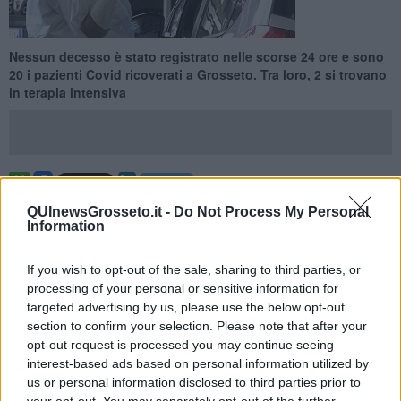
Nessun decesso è stato registrato nelle scorse 24 ore e sono
20 i pazienti Covid ricoverati a Grosseto. Tra loro, 2 si trovano
in terapia intensiva
PROVINCIA DI GROSSETO —
Su 605 tamponi processati nelle
QUInewsGrosseto.it -
Do Not Process My Personal
ultime ventiquattro ore tra Grosseto e provincia sono
116 i nuovi
Information
contagi
da coronavirus Covid-19 rilevati e si trovano fra Arcidosso
2, Campagnatico 1, Capalbio 3, Castel Del Piano 3, Castiglione
If you wish to opt-out of the sale, sharing to third parties, or
Della Pescaia 4, Cinigiano 1, Civitella Paganico 3, Follonica 13,
processing of your personal or sensitive information for
Gavorrano 4,
Grosseto 43
, Isola Del Giglio 2, Magliano In Toscana
targeted advertising by us, please use the below opt-out
1, Manciano 5, Massa Marittima 3, Monte Argentario 2, Montieri 1,
section to confirm your selection. Please note that after your
Orbetello 11, Pitigliano 3, Roccalbegna 1, Roccastrada 2, Santa
opt-out request is processed you may continue seeing
Fiora 2, Scansano 5, Sorano 1. Non si registra alcun ulteriore
interest-based ads based on personal information utilized by
decesso.
us or personal information disclosed to third parties prior to
I numeri arrivano col bollettino emesso quotidianamente dalla
Asl
your opt-out. You may separately opt-out of the further