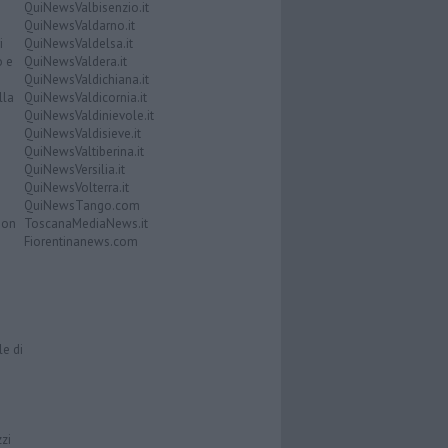
QuiNewsValbisenzio.it
QuiNewsValdarno.it
i
QuiNewsValdelsa.it
o e
QuiNewsValdera.it
QuiNewsValdichiana.it
lla
QuiNewsValdicornia.it
QuiNewsValdinievole.it
QuiNewsValdisieve.it
QuiNewsValtiberina.it
QuiNewsVersilia.it
QuiNewsVolterra.it
QuiNewsTango.com
Don
ToscanaMediaNews.it
Fiorentinanews.com
le di
zzi