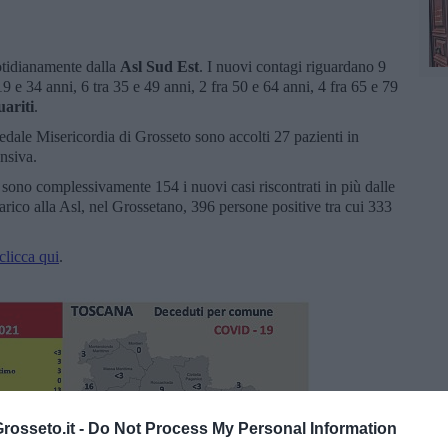
otidianamente dalla
Asl Sud Est
. I nuovi contagi riguardano 9
 19 e 34 anni, 6 tra 35 e 49 anni, 2 fra 50 e 64 anni, 4 fra 65 e 79
uariti
.
pedale Misericordia di Grosseto sono accolti 27 pazienti in
ensiva.
t
sono complessivamente 154 i nuovi casi riscontrati in più dalle
 carico alla Asl, nel Grossetano, 396 persone positive tra cui 333
clicca qui
.
osseto.it -
Do Not Process My Personal Information