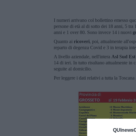
I numeri arrivano col bollettino emesso qu
persone di età al di sotto dei 18 anni, 5 tra
anni e 1 over 80. Sono invece 14 i nuovi
g
Quanto ai
ricoveri
, poi, attualmente all'os
reparto di degenza Covid e 3 in terapia int
A livello aziendale, nell'intera
Asl Sud Es
14 di ieri. In tutto risultano attualmente in
seguite al domicilio.
Per leggere i dati relativi a tutta la Toscana
QUInewsGr