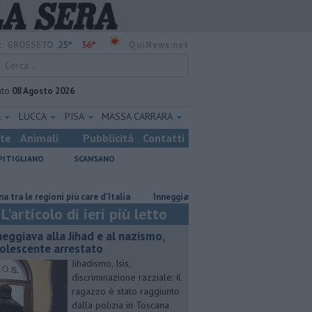
25°
36°
:
GROSSETO
QuiNews.net
ato
08 Agosto 2026
A
LUCCA
PISA
MASSA CARRARA
ste
Animali
Pubblicità
Contatti
PITIGLIANO
SCANSANO
gioni più care d'Italia
Inneggiava alla Jihad e al nazismo, adolescente a
L'articolo di ieri più letto
neggiava alla Jihad e al nazismo,
olescente arrestato
Jihadismo, Isis,
discriminazione razziale: il
ragazzo è stato raggiunto
dalla polizia in Toscana