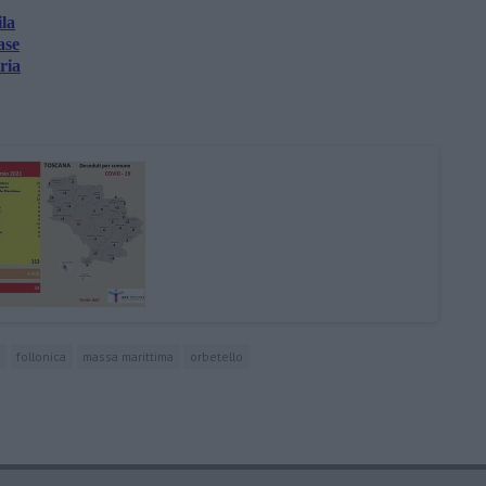
ila
ase
ria
o
follonica
massa marittima
orbetello