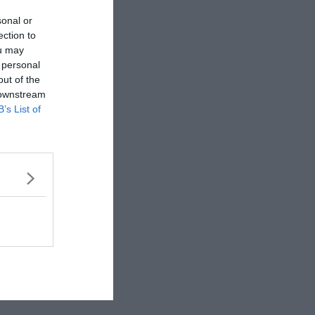
sonal or
ection to
ou may
 personal
out of the
 downstream
B’s List of