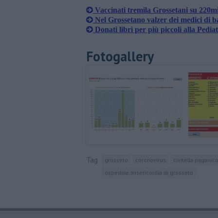
Vaccinati tremila Grossetani su 220m
Nel Grossetano valzer dei medici di b
Donati libri per più piccoli alla Pediat
Fotogallery
Tag
grosseto
coronavirus
civitella paganic
ospedale misericordia di grosseto