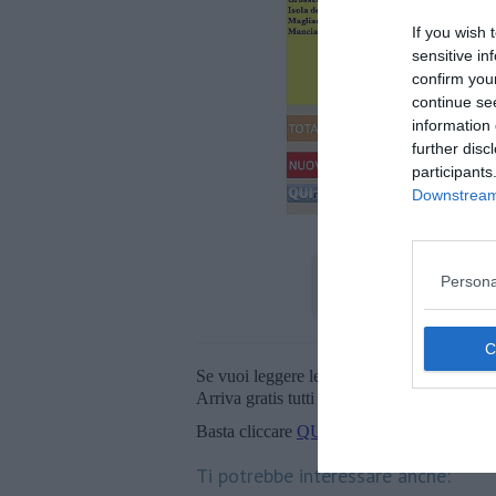
If you wish 
sensitive in
confirm you
continue se
information 
further disc
participants
Downstream 
Persona
Se vuoi leggere le notizie principali della T
Arriva gratis tutti i giorni alle 20:00 dirett
Basta cliccare
QUI
Ti potrebbe interessare anche: