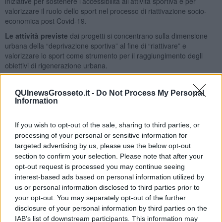
iniziative per sostenere l’accessibilità all’attività sportiva e per
valorizzare il ruolo dello sport nel processo di riattivazione socio-
economica post Covid-19.
Le attività previste
dai progetti si concentrano sulla dimensione
urbana della “deprivazione sportiva” al fine di “riattivare” e
valorizzare lo sport come strumento per il raggiungimento degli
obiettivi di rigenerazione urbana.
Il Comitato Uisp di Grosseto ha aderito ai progetti “Voucher” e
“Operatore sportivo nazionale”.
QUInewsGrosseto.it -
Do Not Process My Personal
Information
Il primo progetto
prevede l’erogazione di Voucher (nell’ordine
delle 50 unità con un contributo di 100 euro) per consentire
l’accesso all’attività sportiva, presso le Associazioni affilate UISP,
If you wish to opt-out of the sale, sharing to third parties, or
dei soggetti più a rischio di esclusione a causa degli effetti
processing of your personal or sensitive information for
economici della crisi COVID-19.
targeted advertising by us, please use the below opt-out
section to confirm your selection. Please note that after your
“Le persone interessate potranno effettuare la domanda online
opt-out request is processed you may continue seeing
tramite link che verrà pubblicato sulla pagina della Uisp Territoriale
interest-based ads based on personal information utilized by
- ha spiegato il presidente del Comitato Uisp di Grosseto Aps
us or personal information disclosed to third parties prior to
Sergio Perugini - in base all’ISEE poi saranno analizzate dalla Uisp
your opt-out. You may separately opt-out of the further
Nazionale e dal Ministero e in seguito verranno avvisati i comitati
disclosure of your personal information by third parties on the
Uisp e le associazioni dove il richiedente parteciperà all’attività
sportiva. Nel progetto si sono attivate collaborazioni con
IAB’s list of downstream participants. This information may