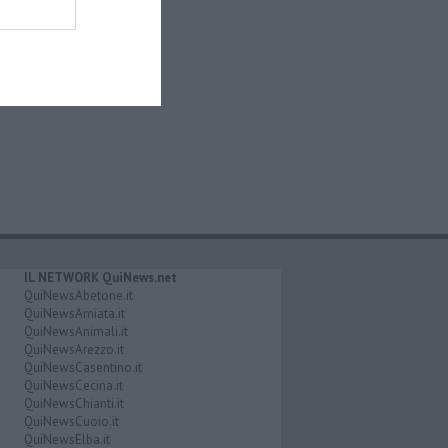
IL NETWORK QuiNews.net
QuiNewsAbetone.it
QuiNewsAmiata.it
QuiNewsAnimali.it
QuiNewsArezzo.it
QuiNewsCasentino.it
QuiNewsCecina.it
QuiNewsChianti.it
QuiNewsCuoio.it
QuiNewsElba.it