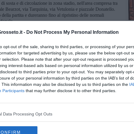
eti di sosta e di circolazione in zona stadio, nell'area compresa tra
ale Bearzot, via Tarquinia, via Vetulonia e piazzale Donatello.
della partita e dureranno fino al ripristino delle normali
edonale.
 stadio sarà inoltre vietata, a partire da un’ora e mezzo prima
osseto.it -
Do Not Process My Personal Information
opo, la vendita e la somministrazione di bevande alcoliche o
n recipienti di vetro o metallo.
to opt-out of the sale, sharing to third parties, or processing of your per
 l'arrivo di eventuali tifosi senesi che raggiungeranno Grosseto in
formation for targeted advertising by us, please use the below opt-out s
della polizia stradale pattuglieranno la Statale 223 Senese e le
r selection. Please note that after your opt-out request is processed y
osi senesi lungo un percorso dedicato e adeguatamente vigilato
eing interest-based ads based on personal information utilized by us or
disclosed to third parties prior to your opt-out. You may separately opt-
losure of your personal information by third parties on the IAB’s list of
. This information may also be disclosed by us to third parties on the
IA
Participants
that may further disclose it to other third parties.
oscana iscriviti alla
Newsletter QUInews - ToscanaMedia.
l Data Processing Opt Outs
amente nella tua casella di posta.
CONFIRM