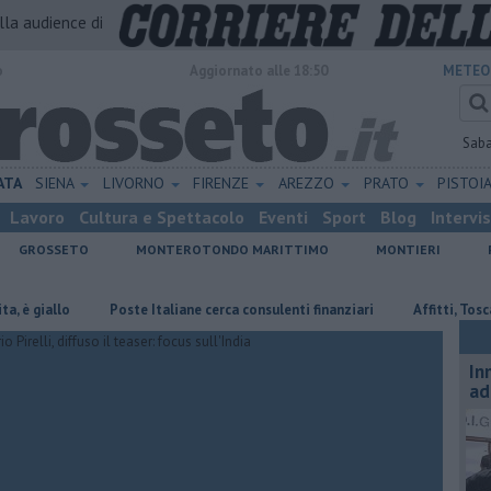
alla audience di
o
Aggiornato alle 18:50
METEO
Sab
ATA
SIENA
LIVORNO
FIRENZE
AREZZO
PRATO
PISTOI
Lavoro
Cultura e Spettacolo
Eventi
Sport
Blog
Intervi
GROSSETO
MONTEROTONDO MARITTIMO
MONTIERI
llo
Poste Italiane cerca consulenti finanziari
Affitti, Toscana tra l
In
ad