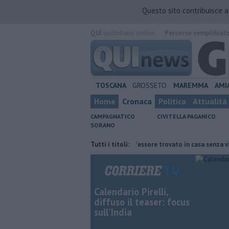
Questo sito contribuisce 
QUI
quotidiano online.
Percorso semplificat
TOSCANA
GROSSETO
MAREMMA
AMI
Home
Cronaca
Politica
Attualità
CAMPAGNATICO
CIVITELLA PAGANICO
SORANO
o, adolescente arrestato
Ex professore trovato in casa senza vita, è gia
Tutti i titoli:
Calendario Pirelli,
diffuso il teaser: focus
sull'India