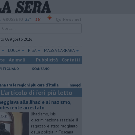
25°
36°
:
GROSSETO
QuiNews.net
ato
08 Agosto 2026
A
LUCCA
PISA
MASSA CARRARA
ste
Animali
Pubblicità
Contatti
PITIGLIANO
SCANSANO
e regioni più care d'Italia
Inneggiava alla Jihad e al nazismo, adolescent
L'articolo di ieri più letto
neggiava alla Jihad e al nazismo,
olescente arrestato
Jihadismo, Isis,
discriminazione razziale: il
ragazzo è stato raggiunto
dalla polizia in Toscana