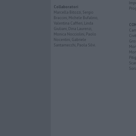
Imp
Collaboratori
Pro
Marcella Bitozzi, Sergio
Braccini, Michele Bufalino,
Valentina Caffieri, Linda
CO
Giuliani, Dina Laurenzi,
Cam
Monica Nocciolini, Paolo
Civi
Nocentini, Gabriele
Gro
Santarnecchi, Paola Silvi.
Mon
Mont
Piti
Sca
Sor