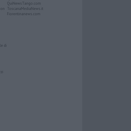
QuiNewsTango.com
Don
ToscanaMediaNews.it
Fiorentinanews.com
le di
zzi