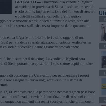
GROSSETO —
Limitazioni alla vendita di biglietti
ai residenti in provincia di Siena al solo settore ospiti
e solo online, implementazione del numero di steward
Ult
e controlli capillari ai cancelli, prefiltraggio e
C
o per le tifoserie senesi, divieti di transito e sosta, stop alla
lattine: è la
stretta sulla sicurezza
impressa dalla questura in
 domenica 3 Aprile alle 14,30 e ieri è stato oggetto di una
os) per via delle svariate situazioni di criticità verificatesi in
C
con episodi di violenze e danneggiamenti sfociati anche
ecifiche misure per il ticketing. La vendita di
biglietti
sarà
cia di Siena potranno acquistarli nel solo settore ospiti non oltre
L
vranno a disposizione via Caravaggio per parcheggiare i propri
ti a loro assegnato (curva sud), attraverso un sistema di
ttori.
le 13,30. Per assistere alla partita sono necessari green pass base
 saranno rafforzati per evitare l’introduzione di striscioni con
A
 comunque non attinenti alla realtà sportiva, nonché di fumogeni.