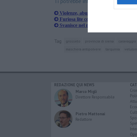
Ti potrebbe interessare anche:
Violenze, abusi, la questura l'espelle da
Furiosa lite col fidanzato e lei chiama 
Svanisce nel nulla e la ritrovano priva
Tag
grosseto
provincia di siena
caravaggio
maschera antipolvere
tarquinia
vetulon
REDAZIONE QUI NEWS
CAT
Cro
Marco Migli
Poli
Direttore Responsabile
Attu
Eco
Cult
Pietro Mattonai
Spo
Redattore
Spet
Inte
Opi