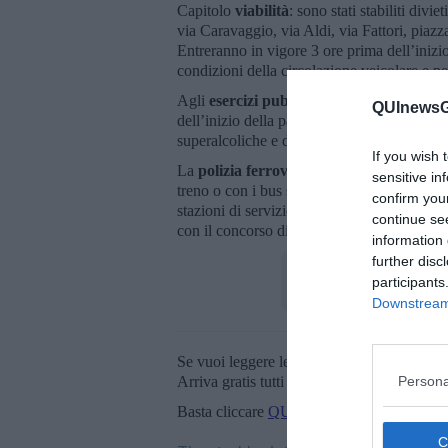
Capitolo
viabilità
: sono stati stabiliti divi
via Caravaggio, via Aldi, via Fattori, piazz
Entreranno in vigore 3 ore prima dell’inizio 
condizioni della circolazione veicolare e p
Agli
esercizi pubblici
nelle vicinanze dello
QUInewsGr
dell’inizio della partita e fino ad un’ora d
superalcoliche e di altro genere contenute i
If you wish 
La
polizia ferroviaria
è stata allertata per
sensitive in
treno o con i bus sostitutivi, mentre agenti 
confirm you
stazioni di servizio per accompagnare i tif
continue se
con il concorso di tutte le forze di polizia.
information 
further disc
participants
Downstream 
Se vuoi leggere le notizie principali della T
Persona
Arriva gratis tutti i giorni alle 20:00 dirett
Basta cliccare
QUI