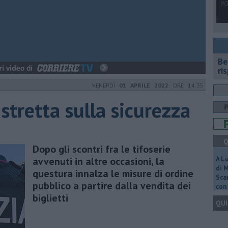
​B
ri
VENERDÌ
01 APRILE 2022
ORE 14:35
stretta sulla sicurezza
Q
Dopo gli scontri fra le tifoserie
avvenuti in altre occasioni, la
A L
di 
questura innalza le misure di ordine
Scar
pubblico a partire dalla vendita dei
con 
biglietti
QUI