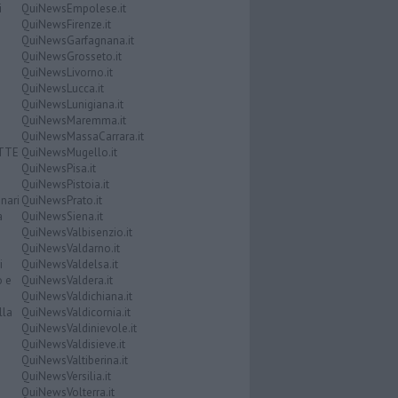
i
QuiNewsEmpolese.it
QuiNewsFirenze.it
QuiNewsGarfagnana.it
QuiNewsGrosseto.it
QuiNewsLivorno.it
QuiNewsLucca.it
QuiNewsLunigiana.it
QuiNewsMaremma.it
QuiNewsMassaCarrara.it
ATTE
QuiNewsMugello.it
QuiNewsPisa.it
QuiNewsPistoia.it
nari
QuiNewsPrato.it
a
QuiNewsSiena.it
QuiNewsValbisenzio.it
QuiNewsValdarno.it
i
QuiNewsValdelsa.it
o e
QuiNewsValdera.it
QuiNewsValdichiana.it
lla
QuiNewsValdicornia.it
QuiNewsValdinievole.it
QuiNewsValdisieve.it
QuiNewsValtiberina.it
QuiNewsVersilia.it
QuiNewsVolterra.it