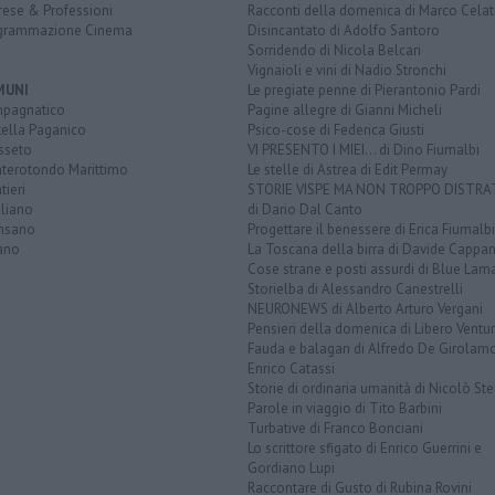
rese & Professioni
Racconti della domenica di Marco Celat
grammazione Cinema
Disincantato di Adolfo Santoro
Sorridendo di Nicola Belcari
Vignaioli e vini di Nadio Stronchi
MUNI
Le pregiate penne di Pierantonio Pardi
pagnatico
Pagine allegre di Gianni Micheli
tella Paganico
Psico-cose di Federica Giusti
sseto
VI PRESENTO I MIEI... di Dino Fiumalbi
terotondo Marittimo
Le stelle di Astrea di Edit Permay
ieri
STORIE VISPE MA NON TROPPO DISTR
gliano
di Dario Dal Canto
nsano
Progettare il benessere di Erica Fiumalbi
ano
La Toscana della birra di Davide Cappan
Cose strane e posti assurdi di Blue Lam
Storielba di Alessandro Canestrelli
NEURONEWS di Alberto Arturo Vergani
Pensieri della domenica di Libero Ventur
Fauda e balagan di Alfredo De Girolam
Enrico Catassi
Storie di ordinaria umanità di Nicolò Ste
Parole in viaggio di Tito Barbini
Turbative di Franco Bonciani
Lo scrittore sfigato di Enrico Guerrini e
Gordiano Lupi
Raccontare di Gusto di Rubina Rovini