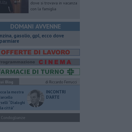
dove si trovava in vacanza
con la famiglia
DOMANI AVVENNE
enzina, gasolio, gpl, ecco dove
sparmiare
ui Blog
di Riccardo Ferrucci
INCONTRI
ucca la mostra
D'ARTE
Marcello
selli “Dialoghi
la città"
Condoglianze