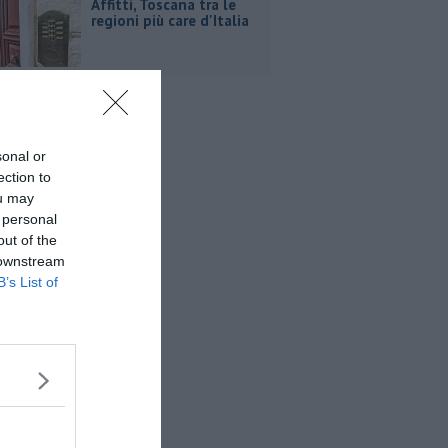
Affitti, Toscana tra le
regioni più care d'Italia
sonal or
ection to
ou may
 personal
out of the
 downstream
B’s List of