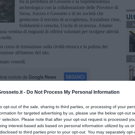
fra la prefettura di Grosseto e la Soprintendenza
archeologica con la collaborazione delle Province di
Siena, Arezzo e Grosseto e di tre società che
Ult
gestiscono il servizio di accoglienza, Auxialium vitae,
A
Solidarietà e crescita, Uscita di sicurezza. Atiamo
una ventina di migranti di offrirsi volontari per svolgere attività
oselle.
n corso di formazione sulla civiltà etrusca e la pulizia dei
zione all'interno del sito.
C
irmato venerdì.
osseto.it -
Do Not Process My Personal Information
C
oscana iscriviti alla
Newsletter QUInews - ToscanaMedia.
to opt-out of the sale, sharing to third parties, or processing of your per
amente nella tua casella di posta.
formation for targeted advertising by us, please use the below opt-out s
r selection. Please note that after your opt-out request is processed y
eing interest-based ads based on personal information utilized by us or
L
disclosed to third parties prior to your opt-out. You may separately opt-