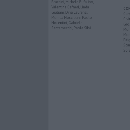
Braccini, Michele Bufalino,
Valentina Caffieri, Linda
CO
Giuliani, Dina Laurenzi,
Cam
Monica Nocciolini, Paolo
Civi
Nocentini, Gabriele
Gro
Santarnecchi, Paola Silvi.
Mon
Mont
Piti
Sca
Sor