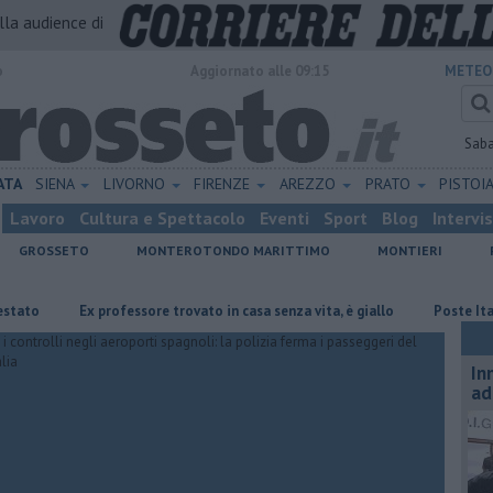
alla audience di
o
Aggiornato alle 09:15
METEO
Sab
ATA
SIENA
LIVORNO
FIRENZE
AREZZO
PRATO
PISTOI
Lavoro
Cultura e Spettacolo
Eventi
Sport
Blog
Intervi
GROSSETO
MONTEROTONDO MARITTIMO
MONTIERI
Ex professore trovato in casa senza vita, è giallo
Poste Italiane ce
In
ad