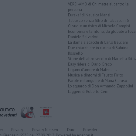
VERSI-AMO di Chi mette al centro la
persona
Eureka! di Nausica Manzi
Tabasco senza filtro di Tabasco n.6
Ci vuole un fisico di Michele Campisi
Economia e territorio, da globale a loca
Daniele Salvadori
La dama a scacchi di Carlo Belciani
Due chiacchiere in cucina di Sabrina
Rossello
Storie dell'altro secolo di Marcella Bito
Easy ridere di Dario Greco
Legami d'amore di Malena ...
Musica e dintorni di Fausto Pirìto
Parole milonguere di Maria Caruso
Lo sguardo di Don Armando Zappolini
Leggere di Roberto Cerri
er
|
Privacy
|
Privacy Nielsen
|
Durc
|
Provider
di Firenze n. 5935 del 27.09.2013. Powered by
Aperion.it