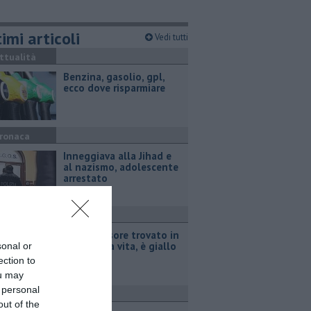
imi articoli
Vedi tutti
ttualità
​Benzina, gasolio, gpl,
ecco dove risparmiare
ronaca
Inneggiava alla Jihad e
al nazismo, adolescente
arrestato
ronaca
Ex professore trovato in
casa senza vita, è giallo
sonal or
ection to
ou may
 personal
avoro
out of the