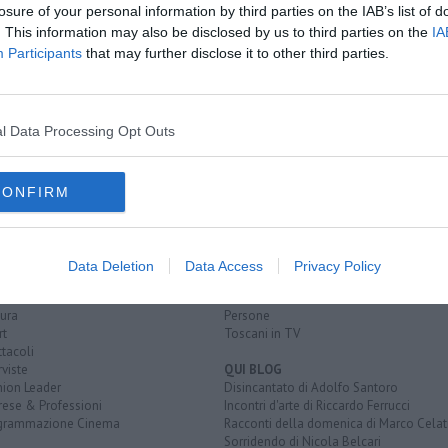
losure of your personal information by third parties on the IAB’s list of
. This information may also be disclosed by us to third parties on the
IA
è realtà
Participants
that may further disclose it to other third parties.
hi
ta di sicurezza
etruschi
mosaico
l Data Processing Opt Outs
CONFIRM
EGORIE
RUBRICHE
naca
Le notizie di oggi
tica
Più Letti della settimana
Data Deletion
Data Access
Privacy Policy
alità
Più Letti del mese
nomia
Archivio Notizie
ura
Persone
rt
Toscani in TV
tacoli
rviste
QUI BLOG
nion Leader
Disincantato di Adolfo Santoro
rese & Professioni
Incontri d'arte di Riccardo Ferrucci
grammazione Cinema
Racconti della domenica di Marco Celat
Sorridendo di Nicola Belcari