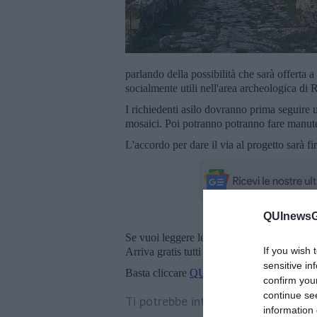
parlando della possibilità che sarà offerta a 
socialmente utili nell'area archeologica di R
I richiedenti asilo dovranno prima seguire u
mosaici. Poi potranno potranno fare manuten
L'accordo per dare il via al progetto sarà f
QUInewsGr
Se vuoi leggere le notizie principali della T
If you wish 
Arriva gratis tutti i giorni alle 20:00 dirett
sensitive in
Basta cliccare
QUI
confirm you
continue se
Ti potrebbe interessare anche:
information 