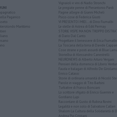
Vignaioli e vini di Nadio Stronchi
MUNI
Le pregiate penne di Pierantonio Pardi
pagnatico
Pagine allegre di Gianni Micheli
tella Paganico
Psico-cose di Federica Giusti
sseto
VI PRESENTO I MIEI... di Dino Fiumalbi
terotondo Marittimo
Le stelle di Astrea di Edit Permay
ieri
STORIE VISPE MA NON TROPPO DISTR
gliano
di Dario Dal Canto
nsano
Progettare il benessere di Erica Fiumalbi
ano
La Toscana della birra di Davide Cappan
Cose strane e posti assurdi di Blue Lam
Storielba di Alessandro Canestrelli
NEURONEWS di Alberto Arturo Vergani
Pensieri della domenica di Libero Ventur
Fauda e balagan di Alfredo De Girolam
Enrico Catassi
Storie di ordinaria umanità di Nicolò Ste
Parole in viaggio di Tito Barbini
Turbative di Franco Bonciani
Lo scrittore sfigato di Enrico Guerrini e
Gordiano Lupi
Raccontare di Gusto di Rubina Rovini
Legalità e non solo di Salvatore Calleri
Shalom La Cultura della Solidarietà di 
Andrea Pio Cristiani