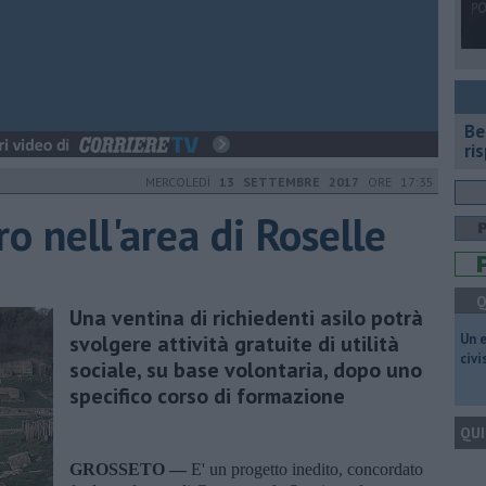
​B
ri
MERCOLEDÌ
13 SETTEMBRE 2017
ORE 17:35
ro nell'area di Roselle
Q
Una ventina di richiedenti asilo potrà
svolgere attività gratuite di utilità
​Un 
civ
sociale, su base volontaria, dopo uno
specifico corso di formazione
QUI
GROSSETO —
E' un progetto inedito, concordato