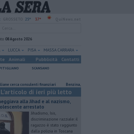
25°
37°
:
GROSSETO
QuiNews.net
ato
08 Agosto 2026
A
LUCCA
PISA
MASSA CARRARA
ste
Animali
Pubblicità
Contatti
PITIGLIANO
SCANSANO
rca consulenti finanziari
​Benzina, gasolio, gpl, ecco dove risparmiare
L'articolo di ieri più letto
neggiava alla Jihad e al nazismo,
olescente arrestato
Jihadismo, Isis,
discriminazione razziale: il
ragazzo è stato raggiunto
dalla polizia in Toscana