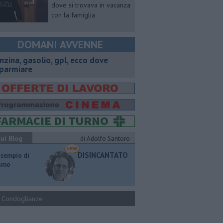
dove si trovava in vacanza
con la famiglia
DOMANI AVVENNE
enzina, gasolio, gpl, ecco dove
sparmiare
ui Blog
di Adolfo Santoro
DISINCANTATO
esempio di
ismo
Condoglianze