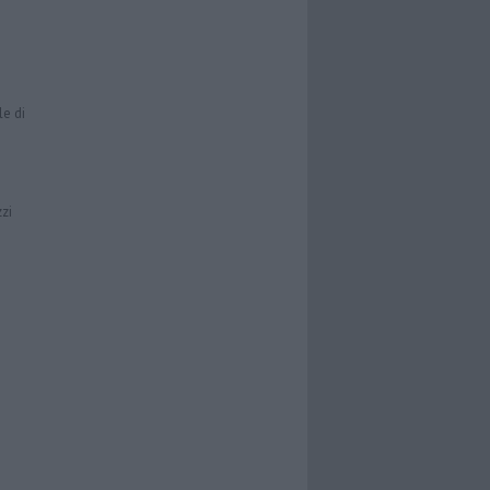
le di
zzi