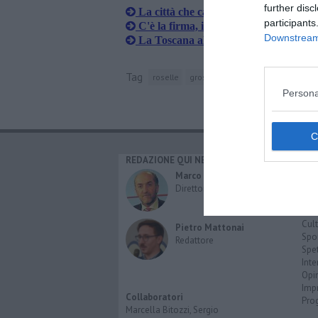
further disc
La città che cambia inizia da Roselle
participants
C'è la firma, il piano per la periferia 
Downstream 
La Toscana alla scoperta degli etrusc
Tag
roselle
grosseto
siena
arezzo
usci
Persona
REDAZIONE QUI NEWS
CAT
Cro
Marco Migli
Poli
Direttore Responsabile
Attu
Eco
Cult
Pietro Mattonai
Spo
Redattore
Spet
Inte
Opi
Imp
Collaboratori
Pro
Marcella Bitozzi, Sergio