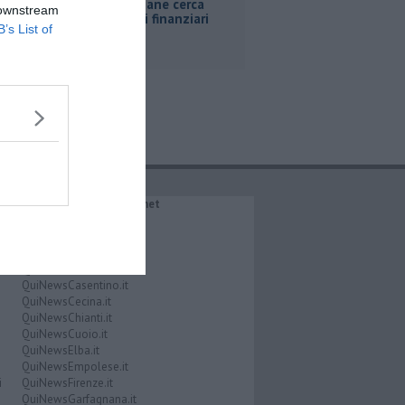
Poste Italiane cerca
 downstream
consulenti finanziari
B’s List of
IL NETWORK QuiNews.net
QuiNewsAbetone.it
QuiNewsAmiata.it
QuiNewsAnimali.it
QuiNewsArezzo.it
QuiNewsCasentino.it
QuiNewsCecina.it
QuiNewsChianti.it
QuiNewsCuoio.it
QuiNewsElba.it
QuiNewsEmpolese.it
i
QuiNewsFirenze.it
QuiNewsGarfagnana.it