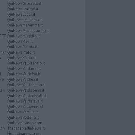
QuiNewsGrosseto.it
QuiNewsLivorno.it
QuiNewsLucca.it
QuiNewsLunigiana.it
QuiNewsMaremma.it
QuiNewsMassaCarrara.it
ATTE
QuiNewsMugello.it
QuiNewsPisa.it
QuiNewsPistoia.it
nari
QuiNewsPrato.it
a
QuiNewsSiena.it
QuiNewsValbisenzio.it
QuiNewsValdarno.it
i
QuiNewsValdelsa.it
o e
QuiNewsValdera.it
QuiNewsValdichiana.it
lla
QuiNewsValdicornia.it
QuiNewsValdinievole.it
QuiNewsValdisieve.it
QuiNewsValtiberina.it
QuiNewsVersilia.it
QuiNewsVolterra.it
QuiNewsTango.com
Don
ToscanaMediaNews.it
Fiorentinanews.com