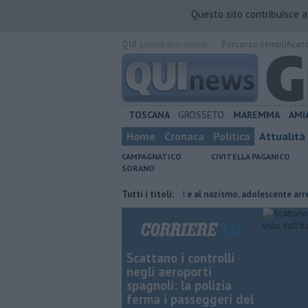
Questo sito contribuisce 
QUI
quotidiano online.
Percorso semplificat
TOSCANA
GROSSETO
MAREMMA
AMI
Home
Cronaca
Politica
Attualità
CAMPAGNATICO
CIVITELLA PAGANICO
SORANO
 risparmiare
Inneggiava alla Jihad e al nazismo, adolescente arrestato
Tutti i titoli:
Scattano i controlli
negli aeroporti
spagnoli: la polizia
ferma i passeggeri del