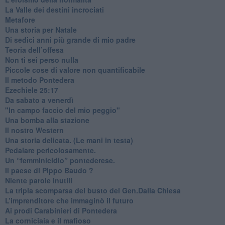
​La Valle dei destini incrociati
Metafore
​Una storia per Natale
​Di sedici anni più grande di mio padre
Teoria dell’offesa
​Non ti sei perso nulla
​Piccole cose di valore non quantificabile
​Il metodo Pontedera
​Ezechiele 25:17
Da sabato a venerdì
"In campo faccio del mio peggio"
Una bomba alla stazione
Il nostro Western
Una storia delicata. (Le mani in testa)
Pedalare pericolosamente.
Un “femminicidio” pontederese.
Il paese di Pippo Baudo ?
Niente parole inutili
La tripla scomparsa del busto del Gen.Dalla Chiesa
​L’imprenditore che immaginò il futuro
Ai prodi Carabinieri di Pontedera
​La corniciaia e il mafioso