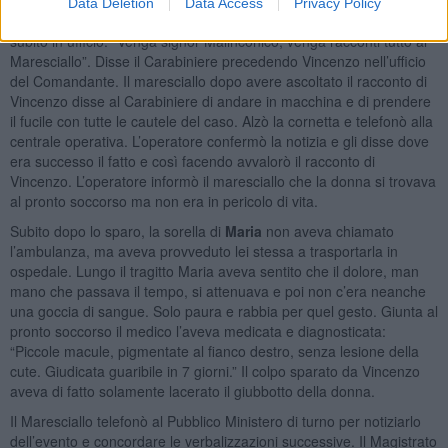
dell’alloggio di servizio, chiamò il Maresciallo. “Scenda c’è un tizio
Data Deletion
Data Access
Privacy Policy
che dice di avere sparato alla moglie.” Il maresciallo si precipitò
subito in ufficio. “Venga signor Malinconico, venga racconti tutto al
Maresciallo”. Disse il Carabiniere precedendo Vincenzo nell’ufficio
del Comandante. Il maresciallo dopo avere ascoltato il racconto di
Vincenzo disse al Carabiniere di andare in macchina e di prendere
il fucile con tutte le cautele del caso. Alzò la cornetta e telefonò alla
centrale operativa. L’operatore confermò la notizia e gli disse dove
era successo il fatto e così facendo avvalorò il racconto di
Vincenzo. L’operatore informò il maresciallo che la donna si trovava
al pronto soccorso ma non era in pericolo di vita.
Subito dopo lo sparo, la sorella di
Maria
non aveva chiamato
l’ambulanza, ma aveva provveduto lei stessa a trasportarla in
ospedale. Lungo il tragitto Maria aveva sentito che il dolore, man
mano che passava il tempo, si attenuava e poi non c’era neanche
una goccia di sangue. Solo paura e rabbia per quel gesto. Giunta al
pronto soccorso il medico l’aveva medicata e diagnosticata:
“Piccole macule, pigmentate al fianco destro, senza lesione della
cute. Giudicata guaribile in 7 giorni.” Il colpo sparato da Vincenzo
aveva di fatto solamente lacerato il giubbotto della donna.
Il Maresciallo telefonò al Pubblico Ministero di turno per notiziarlo
dell’evento e concordare le verbalizzazioni successive. Il Magistrato