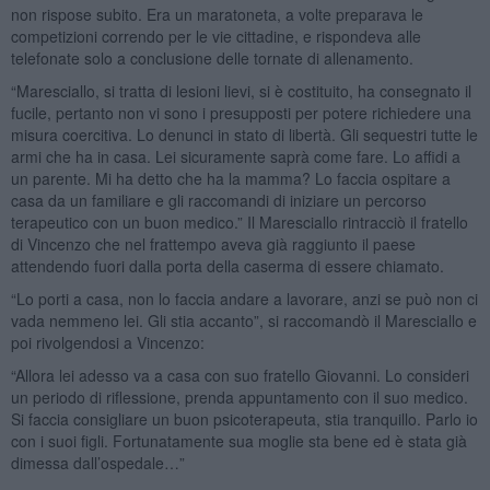
non rispose subito. Era un maratoneta, a volte preparava le
competizioni correndo per le vie cittadine, e rispondeva alle
telefonate solo a conclusione delle tornate di allenamento.
“Maresciallo, si tratta di lesioni lievi, si è costituito, ha consegnato il
fucile, pertanto non vi sono i presupposti per potere richiedere una
misura coercitiva. Lo denunci in stato di libertà. Gli sequestri tutte le
armi che ha in casa. Lei sicuramente saprà come fare. Lo affidi a
un parente. Mi ha detto che ha la mamma? Lo faccia ospitare a
casa da un familiare e gli raccomandi di iniziare un percorso
terapeutico con un buon medico.” Il Maresciallo rintracciò il fratello
di Vincenzo che nel frattempo aveva già raggiunto il paese
attendendo fuori dalla porta della caserma di essere chiamato.
“Lo porti a casa, non lo faccia andare a lavorare, anzi se può non ci
vada nemmeno lei. Gli stia accanto”, si raccomandò il Maresciallo e
poi rivolgendosi a Vincenzo:
“Allora lei adesso va a casa con suo fratello Giovanni. Lo consideri
un periodo di riflessione, prenda appuntamento con il suo medico.
Si faccia consigliare un buon psicoterapeuta, stia tranquillo. Parlo io
con i suoi figli. Fortunatamente sua moglie sta bene ed è stata già
dimessa dall’ospedale…”