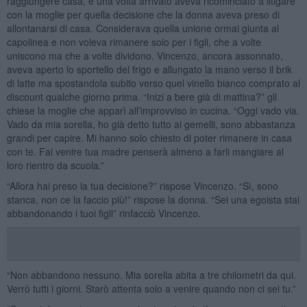
raggiungere casa, e una volta arrivato aveva ricominciato a litigare
con la moglie per quella decisione che la donna aveva preso di
allontanarsi di casa. Considerava quella unione ormai giunta al
capolinea e non voleva rimanere solo per i figli, che a volte
uniscono ma che a volte dividono. Vincenzo, ancora assonnato,
aveva aperto lo sportello del frigo e allungato la mano verso il brik
di latte ma spostandola subito verso quel vinello bianco comprato al
discount qualche giorno prima. “Inizi a bere già di mattina?” gli
chiese la moglie che apparì all’improvviso in cucina. “Oggi vado via.
Vado da mia sorella, ho già detto tutto ai gemelli, sono abbastanza
grandi per capire. Mi hanno solo chiesto di poter rimanere in casa
con te. Fai venire tua madre penserà almeno a farli mangiare al
loro rientro da scuola.”
“Allora hai preso la tua decisione?” rispose Vincenzo. “Sì, sono
stanca, non ce la faccio più!” rispose la donna. “Sei una egoista stai
abbandonando i tuoi figli” rinfacciò Vincenzo.
“Non abbandono nessuno. Mia sorella abita a tre chilometri da qui.
Verrò tutti i giorni. Starò attenta solo a venire quando non ci sei tu.”