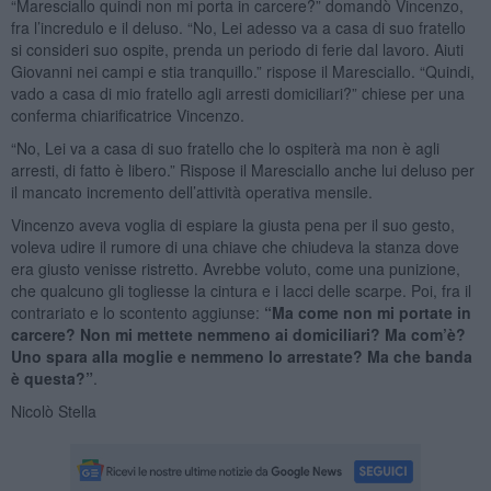
“Maresciallo quindi non mi porta in carcere?” domandò Vincenzo,
fra l’incredulo e il deluso. “No, Lei adesso va a casa di suo fratello
si consideri suo ospite, prenda un periodo di ferie dal lavoro. Aiuti
Giovanni nei campi e stia tranquillo.” rispose il Maresciallo. “Quindi,
vado a casa di mio fratello agli arresti domiciliari?” chiese per una
conferma chiarificatrice Vincenzo.
“No, Lei va a casa di suo fratello che lo ospiterà ma non è agli
arresti, di fatto è libero.” Rispose il Maresciallo anche lui deluso per
il mancato incremento dell’attività operativa mensile.
Vincenzo aveva voglia di espiare la giusta pena per il suo gesto,
voleva udire il rumore di una chiave che chiudeva la stanza dove
era giusto venisse ristretto. Avrebbe voluto, come una punizione,
che qualcuno gli togliesse la cintura e i lacci delle scarpe. Poi, fra il
contrariato e lo scontento aggiunse:
“Ma come non mi portate in
carcere? Non mi mettete nemmeno ai domiciliari? Ma com’è?
Uno spara alla moglie e nemmeno lo arrestate? Ma che banda
è questa?”
.
Nicolò Stella