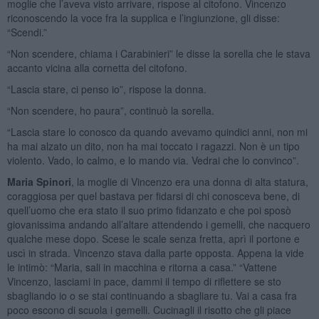
moglie che l’aveva visto arrivare, rispose al citofono. Vincenzo
riconoscendo la voce fra la supplica e l’ingiunzione, gli disse:
“Scendi.”
“Non scendere, chiama i Carabinieri” le disse la sorella che le stava
accanto vicina alla cornetta del citofono.
“Lascia stare, ci penso io”, rispose la donna.
“Non scendere, ho paura”, continuò la sorella.
“Lascia stare lo conosco da quando avevamo quindici anni, non mi
ha mai alzato un dito, non ha mai toccato i ragazzi. Non è un tipo
violento. Vado, lo calmo, e lo mando via. Vedrai che lo convinco”.
Maria Spinori
, la moglie di Vincenzo era una donna di alta statura,
coraggiosa per quel bastava per fidarsi di chi conosceva bene, di
quell’uomo che era stato il suo primo fidanzato e che poi sposò
giovanissima andando all’altare attendendo i gemelli, che nacquero
qualche mese dopo. Scese le scale senza fretta, aprì il portone e
uscì in strada. Vincenzo stava dalla parte opposta. Appena la vide
le intimò: “Maria, sali in macchina e ritorna a casa.” “Vattene
Vincenzo, lasciami in pace, dammi il tempo di riflettere se sto
sbagliando io o se stai continuando a sbagliare tu. Vai a casa fra
poco escono di scuola i gemelli. Cucinagli il risotto che gli piace