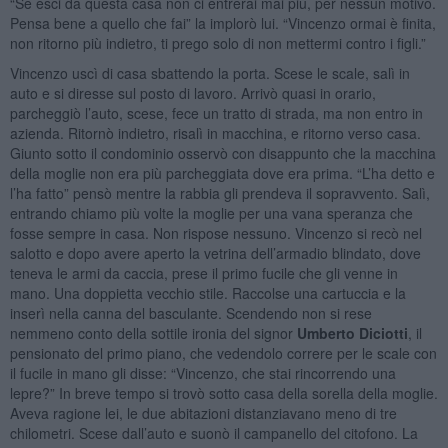
“Se esci da questa casa non ci entrerai mai più, per nessun motivo.
Pensa bene a quello che fai” la implorò lui. “Vincenzo ormai è finita,
non ritorno più indietro, ti prego solo di non mettermi contro i figli.”
Vincenzo uscì di casa sbattendo la porta. Scese le scale, salì in
auto e si diresse sul posto di lavoro. Arrivò quasi in orario,
parcheggiò l’auto, scese, fece un tratto di strada, ma non entro in
azienda. Ritornò indietro, risalì in macchina, e ritorno verso casa.
Giunto sotto il condominio osservò con disappunto che la macchina
della moglie non era più parcheggiata dove era prima. “L’ha detto e
l’ha fatto” pensò mentre la rabbia gli prendeva il sopravvento. Salì,
entrando chiamo più volte la moglie per una vana speranza che
fosse sempre in casa. Non rispose nessuno. Vincenzo si recò nel
salotto e dopo avere aperto la vetrina dell’armadio blindato, dove
teneva le armi da caccia, prese il primo fucile che gli venne in
mano. Una doppietta vecchio stile. Raccolse una cartuccia e la
inserì nella canna del basculante. Scendendo non si rese
nemmeno conto della sottile ironia del signor
Umberto Diciotti
, il
pensionato del primo piano, che vedendolo correre per le scale con
il fucile in mano gli disse: “Vincenzo, che stai rincorrendo una
lepre?” In breve tempo si trovò sotto casa della sorella della moglie.
Aveva ragione lei, le due abitazioni distanziavano meno di tre
chilometri. Scese dall’auto e suonò il campanello del citofono. La