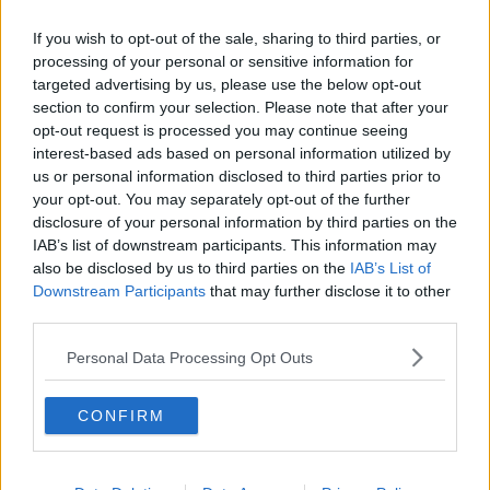
spiegargli e chiedergli scusa. Lungo il tragitto cambiò idea e decise
If you wish to opt-out of the sale, sharing to third parties, or
di andare a trovare l’anziana madre che ultimamente aveva
processing of your personal or sensitive information for
trascurato: sicuramente avrebbe avuto un rimprovero da fargli ma
anche una parola di conforto. Infine si fermò davanti alla Caserma
targeted advertising by us, please use the below opt-out
dei Carabinieri. Suonò a lungo alla porta della Caserma. “Questi
section to confirm your selection. Please note that after your
non ci sono mai” pensò, prendendo in contemporanea il cellulare
opt-out request is processed you may continue seeing
per comporre il 112 e spiegare la sua intenzione di costituirsi.
interest-based ads based on personal information utilized by
Aveva sparato alla moglie. Voleva essere arrestato così com’era
us or personal information disclosed to third parties prior to
giusto che fosse. La porta della caserma si aprì all’improvviso e
your opt-out. You may separately opt-out of the further
apparve un ragazzo, un giovane Carabinieri di leva, forse aveva
disclosure of your personal information by third parties on the
potuto avere vent’anni, qualcuno in più dei sui figli. Accennò con il
IAB’s list of downstream participants. This information may
viso per conoscere il motivo della sua visita. “Sì mi dica?” domandò
also be disclosed by us to third parties on the
IAB’s List of
il Carabiniere. “Ho sparato a mia moglie, sono venuto per essere
Downstream Participants
that may further disclose it to other
arrestato. In macchina c’è il fucile” rispose Vincenzo.
third parties.
“Ecco ci voleva pure questo stamattina” pensò il Carabiniere
Personal Data Processing Opt Outs
prevedendo il rinvio, a data da destinarsi, del suo permesso
settimanale.
“Entri e si sieda qui.” disse il Carabiniere indicandogli una poltrona
CONFIRM
in similpelle, color mosto rancido.
Il Carabiniere si allontanò e dalle trombe delle scale interne