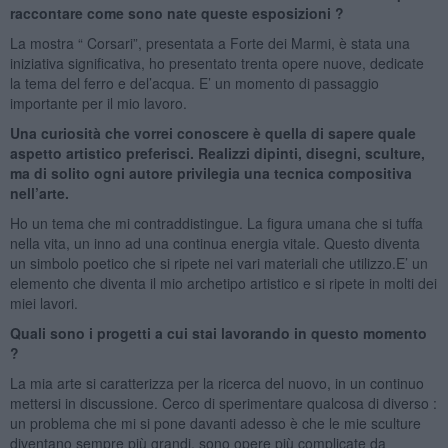
raccontare come sono nate queste esposizioni ?
La mostra “ Corsari”, presentata a Forte dei Marmi, è stata una
iniziativa significativa, ho presentato trenta opere nuove, dedicate
la tema del ferro e del’acqua. E’ un momento di passaggio
importante per il mio lavoro.
Una curiosità che vorrei conoscere è quella di sapere quale
aspetto artistico preferisci. Realizzi dipinti, disegni, sculture,
ma di solito ogni autore privilegia una tecnica compositiva
nell’arte.
Ho un tema che mi contraddistingue. La figura umana che si tuffa
nella vita, un inno ad una continua energia vitale. Questo diventa
un simbolo poetico che si ripete nei vari materiali che utilizzo.E’ un
elemento che diventa il mio archetipo artistico e si ripete in molti dei
miei lavori.
Quali sono i progetti a cui stai lavorando in questo momento
?
La mia arte si caratterizza per la ricerca del nuovo, in un continuo
mettersi in discussione. Cerco di sperimentare qualcosa di diverso :
un problema che mi si pone davanti adesso è che le mie sculture
diventano sempre più grandi, sono opere più complicate da