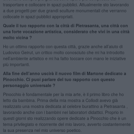
trasportare e collocare in spazi pubblici. Attualmente sto lavorando
a due progetti per due grandi sculture monumentali che verranno
collocate in spazi pubblici appropriati.
Quale il tuo rapporto con la città di Pietrasanta, una città con
una forte vocazione artistica, considerato che vivi in una città
molto vicina ?
Ho un ottimo rapporto con questa città, grazie anche all’aiuto di
Ludovico Geirut, un critico molto conosciuto che mi ha introdotto
nell’ambiente artistico e mi ha fatto toccare con mano le iniziative
più importanti.
Alla fine dell’anno uscirà il nuovo film di Martone dedicato a
Pinocchio. Ci puoi parlare del tuo rapporto con questo
personaggio universale ?
Pinocchio è fondamentale per la mia arte, è il primo libro che ho
letto da bambina. Prima della mia mostra a Collodi avevo già
realizzato una mostra dedicata al celebre burattino a Pietrasanta ,
lavorando anche con i bambini nei laboratori didattici. Proprio in
questi giorni sto realizzando opere dedicate a Pinocchio che è un
tema privilegiato e ricorrente del mio lavoro, avverto costantemente
la sua presenza nel mio universo poetico.