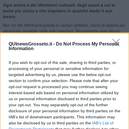
Ogni artista a dei riferimenti culturali, degli autori a cui si
sente più vicino e che inspirano in qualche modo il suo
lavoro.
Non ho dei riferimenti precisi in campo artistico, cerco di essere più
personale possibile nelle mie creazioni. Sicuramente amo alcuni
autori come Emilio Greco o Vedova, ma quando realizzo una mia
opera non guardo nessuno, cerco di trovare una mia strada.
QUInewsGrosseto.it -
Do Not Process My Personal
Adesso sto recitando, come protagonista, in un film e questa
Information
esperienza è molto importante per il mio sviluppo artistico
complessivo.
If you wish to opt-out of the sale, sharing to third parties, or
Cosa influenza la tua arte ?
processing of your personal or sensitive information for
targeted advertising by us, please use the below opt-out
Niente influenza la mia espressività artistica a parte i miei umori. La
section to confirm your selection. Please note that after your
mia è un’arte vissuta a tutto tondo, sento di appartenere alla
opt-out request is processed you may continue seeing
poetica di riferimento, ma non solo. La costante della mia ricerca,
interest-based ads based on personal information utilized by
spazia dal figurativo all’astrazione con molti simboli costantemente
us or personal information disclosed to third parties prior to
presenti.
your opt-out. You may separately opt-out of the further
Riccardo Ferrucci
disclosure of your personal information by third parties on the
IAB’s list of downstream participants. This information may
also be disclosed by us to third parties on the
IAB’s List of