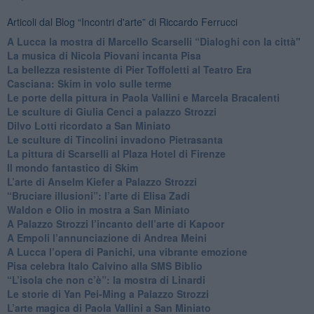
Articoli dal Blog “Incontri d'arte” di Riccardo Ferrucci
A Lucca la mostra di Marcello Scarselli “Dialoghi con la città"
​La musica di Nicola Piovani incanta Pisa
​La bellezza resistente di Pier Toffoletti al Teatro Era
​Casciana: Skim in volo sulle terme
​Le porte della pittura in Paola Vallini e Marcela Bracalenti
​Le sculture di Giulia Cenci a palazzo Strozzi
​Dilvo Lotti ricordato a San Miniato
​Le sculture di Tincolini invadono Pietrasanta
La pittura di Scarselli al Plaza Hotel di Firenze
​Il mondo fantastico di Skim
​L’arte di Anselm Kiefer a Palazzo Strozzi
​“Bruciare illusioni”: l’arte di Elisa Zadi
​Waldon e Olio in mostra a San Miniato
​A Palazzo Strozzi l’incanto dell’arte di Kapoor
​A Empoli l’annunciazione di Andrea Meini
A Lucca l’opera di Panichi, una vibrante emozione
Pisa celebra Italo Calvino alla SMS Biblio
“L’isola che non c’è”: la mostra di Linardi
​Le storie di Yan Pei-Ming a Palazzo Strozzi
​L’arte magica di Paola Vallini a San Miniato