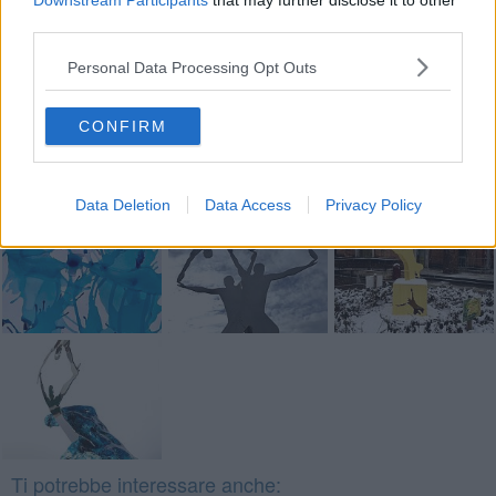
Downstream Participants
that may further disclose it to other
third parties.
Se vuoi leggere le notizie principali della Toscana iscriviti alla
Personal Data Processing Opt Outs
Newsletter QUInews - ToscanaMedia.
Arriva gratis tutti i giorni
alle 20:00 direttamente nella tua casella di posta.
CONFIRM
Basta cliccare
QUI
Fotogallery
Data Deletion
Data Access
Privacy Policy
Ti potrebbe interessare anche: