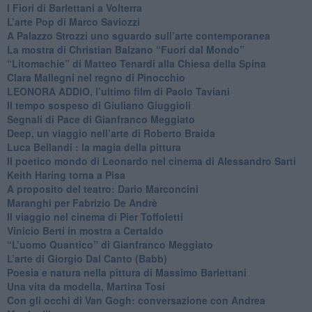
​I Fiori di Barlettani a Volterra
​L’arte Pop di Marco Saviozzi
​A Palazzo Strozzi uno sguardo sull’arte contemporanea
La mostra di Christian Balzano “Fuori dal Mondo”
​“Litomachie” di Matteo Tenardi alla Chiesa della Spina
​Clara Mallegni nel regno di Pinocchio
​LEONORA ADDIO, l’ultimo film di Paolo Taviani
Il tempo sospeso di Giuliano Giuggioli
Segnali di Pace di Gianfranco Meggiato
​Deep, un viaggio nell’arte di Roberto Braida
​Luca Bellandi : la magia della pittura
​Il poetico mondo di Leonardo nel cinema di Alessandro Sarti
​Keith Haring torna a Pisa
​A proposito del teatro: Dario Marconcini
Maranghi per Fabrizio De Andrè
​Il viaggio nel cinema di Pier Toffoletti
Vinicio Berti in mostra a Certaldo
“L’uomo Quantico” di Gianfranco Meggiato
​L’arte di Giorgio Dal Canto (Babb)
Poesia e natura nella pittura di Massimo Barlettani
Una vita da modella, Martina Tosi
​Con gli occhi di Van Gogh: conversazione con Andrea