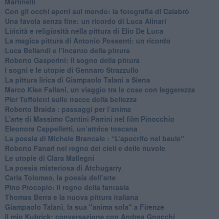
Martinelli
​Con gli occhi aperti sul mondo: la fotografia di Calabrò
Una favola senza fine: un ricordo di Luca Alinari
Liricità e religiosità nella pittura di Elio De Luca
La magica pittura di Antonio Possenti: un ricordo
Luca Bellandi e l’incanto della pittura
​Roberto Gasperini: il sogno della pittura
I sogni e le utopie di Gennaro Strazzullo
La pittura lirica di Giampaolo Talani a Siena
​Marco Klee Fallani, un viaggio tra le cose con leggerezza
​Pier Toffoletti sulle tracce della bellezza
​Roberto Braida : passaggi per l’anima
​L’arte di Massimo Cantini Parrini nel film Pinocchio
Eleonora Cappelletti, un’attrice toscana
​La poesia di Michele Brancale : “L’apocrifo nel baule"
Roberto Fanari nel regno dei cieli e delle nuvole
Le utopie di Clara Mallegni
​La poesia misteriosa di Atchugarry
Carla Tolomeo, la poesia dell’arte
Pino Procopio: il regno della fantasia
Thomas Berra e la nuova pittura italiana
Giampaolo Talani, la sua "anima sola" a Firenze
Il mio Kubrick: conversazione con Andrea Gnocchi