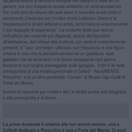
da giovanissima si dimostra versatile nel disegno e nelle arti in
genere, ma non frequenta scuole artistiche ne corsi accademici.
Per molti anni la visione dei suoi lavori è riservata ai soli amici e
conoscenti. L’incontro con il critico d’arte Lodovico Gierut e la
frequentazione di altri letterati e artisti, arricchiscono enormemente
il suo bagaglio di esperienze . La costante della sua ricerca
nell’utilizzo dei materiali più disparati, spazia dal figurativo
all’astrazione, dal collage alla scultura, con simboli costantemente
presenti. Il ” suo” archetipo, utilizzato con frequenza, è una figura
umana in volo che fa pensare persino ad un gabbiano, quei
gabbiani che lei ama tanto e le fanno compagnia ogni giorno
durante le sue lunghe passeggiate sulla spiaggia.. Il 2019 la vede
protagonista di una mostra personale a Collodi “ AttualMENTE
Pinocchio” e di un’altra personale “Corsari” al Museo Ugo Guidi di
Forte dei Marmi.
Autrice di copertine per riviste e libri, è dedita anche alla fotografia
e alla scenografia e al teatro.
La prima domanda è relativa alle tue recenti mostre, una a
Collodi dedicata a Pinocchio e una a Forte dei Marmi. Ci puoi