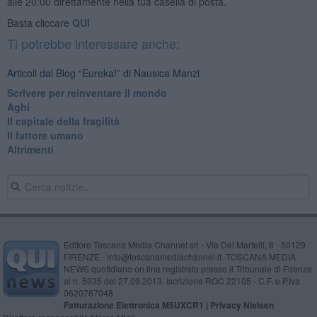
alle 20:00 direttamente nella tua casella di posta.
Basta cliccare
QUI
Ti potrebbe interessare anche:
Articoli dal Blog “Eureka!” di Nausica Manzi
​Scrivere per reinventare il mondo
Aghi
Il capitale della fragilità
Il fattore umano
Altrimenti
Editore Toscana Media Channel srl - Via Dei Martelli, 8 - 50129
FIRENZE - info@toscanamediachannel.it. TOSCANA MEDIA
NEWS quotidiano on line registrato presso il Tribunale di Firenze
al n. 5935 del 27.09.2013. Iscrizione ROC 22105 - C.F. e P.Iva
0620787048
Fatturazione Elettronica M5UXCR1 |
Privacy Nielsen