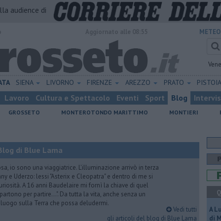
alla audience di
o
Aggiornato alle 08:55
METEO
Vene
ATA
SIENA
LIVORNO
FIRENZE
AREZZO
PRATO
PISTOI
Lavoro
Cultura e Spettacolo
Eventi
Sport
Blog
Intervi
GROSSETO
MONTEROTONDO MARITTIMO
MONTIERI
Blog di Blue Lama
a, io sono una viaggiatrice. L'illuminazione arrivò in terza
y e Uderzo: lessi "Asterix e Cleopatra" e dentro di me si
riosità. A 16 anni Baudelaire mi fornì la chiave di quel
Q
i partono per partire...". Da tutta la vita, anche senza un
e luogo sulla Terra che possa deludermi.
Vedi tutti
A L
gli articoli del blog di Blue Lama
di 