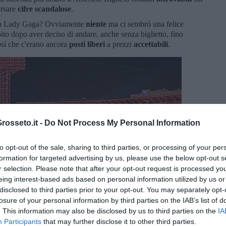
orsare
cifre
scandalose
.
con Lady Gaga? Ovviamente
niente
ma ci sembró una felice
ito dopo aver deciso di andare, anche senza biglietto, fino
osí che c'erano ancora
posti liberi
a prezzi
accettabili
.
osseto.it -
Do Not Process My Personal Information
to opt-out of the sale, sharing to third parties, or processing of your per
formation for targeted advertising by us, please use the below opt-out s
r selection. Please note that after your opt-out request is processed y
eing interest-based ads based on personal information utilized by us or
disclosed to third parties prior to your opt-out. You may separately opt-
losure of your personal information by third parties on the IAB’s list of
. This information may also be disclosed by us to third parties on the
IA
Participants
that may further disclose it to other third parties.