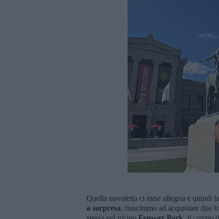
Quella nuvoletta ci mise allegria e quindi
a sorpresa
, riuscimmo ad acquistare due big
stessa nel vicino
Fenway Park
, il campo d