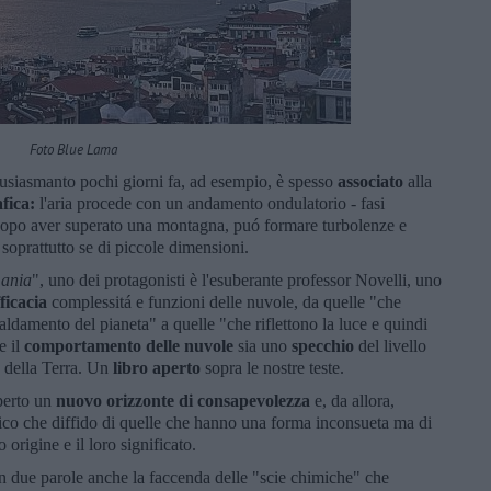
Foto Blue Lama
tusiasmanto pochi giorni fa, ad esempio, è spesso
associato
alla
fica
:
l'aria procede con un andamento ondulatorio - fasi
e, dopo aver superato una montagna, puó formare
turbolenze e
 soprattutto se di piccole dimensioni.
ania
", uno dei protagonisti è l'esuberante professor Novelli, uno
ficacia
complessitá e funzioni delle nuvole, da quelle "che
aldamento del pianeta" a quelle "che riflettono la luce e quindi
e il
comportamento delle nuvole
sia uno
specchio
del livello
 della Terra. Un
libro aperto
sopra le nostre teste.
aperto un
nuovo
orizzonte di consapevolezza
e, da allora,
ico che diffido di quelle che hanno una forma inconsueta ma di
origine e il loro significato.
on due parole anche la faccenda delle "scie chimiche" che