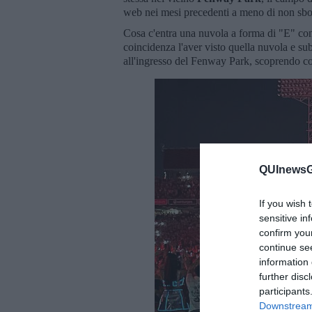
web nei mesi precedenti a meno di non sb
Cosa c'entra una nuvola a forma di "E" 
coincidenza l'aver visto quella nuvola e sub
all'ingresso del Fenway Park, scoprendo c
QUInewsGr
If you wish 
sensitive in
confirm you
continue se
information 
further disc
participants
Downstream 