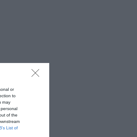
sonal or
ection to
ou may
 personal
out of the
 downstream
B’s List of