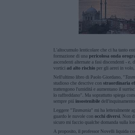
L'altocumulo lenticolare che ci ha tanto en
formazione di una
pericolosa onda
orogra
ascendenti alternate a fasi discendenti - 
vortici
ad alto rischio
per gli aerei in volo,
Nell'ultimo libro di Paolo Giordano, "
Tasm
studioso che descrive con
straordinaria ef
trattengono l'umiditá e aumentano il surrisc
lo raffreddano". Ma soprattutto spiega com
sempre piú
insostenibile
dell'inquinamento
Leggere "
Tasmania
" mi ha letteralmente 
guardo le nuvole con
occhi diversi
. Non d
sicuro mi faccio qualche domanda sulla loro 
A proposito, il professor Novelli liquida c