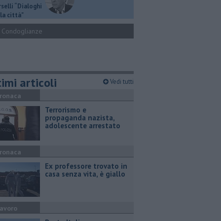
selli “Dialoghi
la città"
Condoglianze
imi articoli
Vedi tutti
ronaca
Terrorismo e
propaganda nazista,
adolescente arrestato
ronaca
Ex professore trovato in
casa senza vita, è giallo
avoro