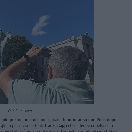
Foto Blue Lama
 la interpretammo come un segnale di
buon auspicio
. Poco dopo,
lietti per il concerto di
Lady Gaga
che si teneva quella sera
a baseball piú amato d'America. Biglietti risultati
introvabili
sul