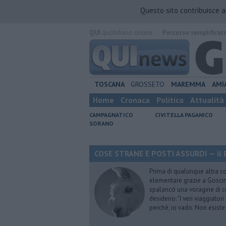
Questo sito contribuisce 
QUI
quotidiano online.
Percorso semplificat
TOSCANA
GROSSETO
MAREMMA
AMI
Home
Cronaca
Politica
Attualità
CAMPAGNATICO
CIVITELLA PAGANICO
SORANO
COSE STRANE E POSTI ASSURDI — il 
Prima di qualunque altra cos
elementare grazie a Goscinn
spalancó una voragine di cu
desiderio: "I veri viaggiator
perchè, io vado. Non esist