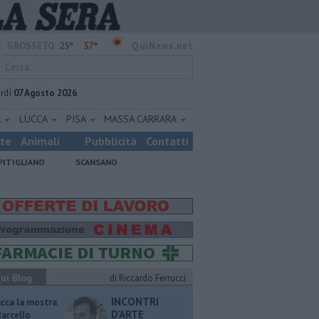
25°
37°
:
GROSSETO
QuiNews.net
rdì
07 Agosto 2026
A
LUCCA
PISA
MASSA CARRARA
ste
Animali
Pubblicità
Contatti
PITIGLIANO
SCANSANO
ui Blog
di Riccardo Ferrucci
INCONTRI
ucca la mostra
D'ARTE
Marcello