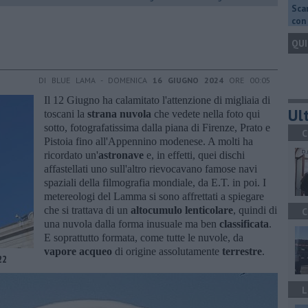
Scar
con 
QUI
DI BLUE LAMA - DOMENICA
16 GIUGNO 2024
ORE 00:05
Il 12 Giugno ha calamitato l'attenzione di migliaia di
Ult
toscani la
strana nuvola
che vedete nella foto qui
sotto, fotografatissima dalla piana di Firenze, Prato e
C
Pistoia fino all'Appennino modenese. A molti ha
ricordato un'
astronave
e, in effetti, quei dischi
affastellati uno sull'altro rievocavano famose navi
spaziali della filmografia mondiale, da E.T. in poi. I
metereologi del Lamma si sono affrettati a spiegare
che si trattava di un
altocumulo lenticolare
, quindi di
C
una nuvola dalla forma inusuale ma ben
classificata
.
E soprattutto formata, come tutte le nuvole, da
vapore acqueo
di origine assolutamente
terrestre
.
22
L