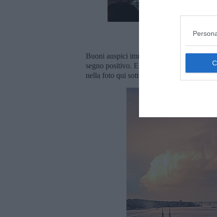
Il concerto di Lady 
Persona
Buoni auspici immaginari a parte, a volte l
segno positivo. E non sto parlando di quel
nella foto qui sotto, scattata a Istanbul l'8