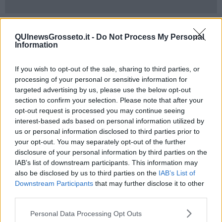
In questa fase, come spiegano proprio da Tartamare, è
fondamentale il coinvolgimento della comunità. "Se in questi giorni,
QUInewsGrosseto.it -
Do Not Process My Personal
facendo una passeggiata sulla spiaggia, ti capita di avvistare una
Information
traccia come quelle in foto
(vedi il post qui sotto, ndr)
, contatta
subito alla capitaneria di porto (1530) e avvisa tartAmare al numero
If you wish to opt-out of the sale, sharing to third parties, or
di reperibilità h24 che trovi sul nostro sito".
processing of your personal or sensitive information for
Come è fatta una traccia? Assomiglia a quella di un mezzo
targeted advertising by us, please use the below opt-out
cingolato, ma ha la forma di una U che inizia e finisce in mare.
section to confirm your selection. Please note that after your
opt-out request is processed you may continue seeing
"È fondamentale non calpestare nessuna parte della traccia e
interest-based ads based on personal information utilized by
delimitare o sorvegliare la zona in modo che persone o animali non
la alterino prima dell’arrivo degli esperti", la raccomandazione di
us or personal information disclosed to third parties prior to
Tartamare che da anni impegnata nella cura dei nidi di tartaruga
your opt-out. You may separately opt-out of the further
Caretta caretta fino alla schiusa delle uova.
disclosure of your personal information by third parties on the
IAB’s list of downstream participants. This information may
also be disclosed by us to third parties on the
IAB’s List of
Downstream Participants
that may further disclose it to other
third parties.
Personal Data Processing Opt Outs