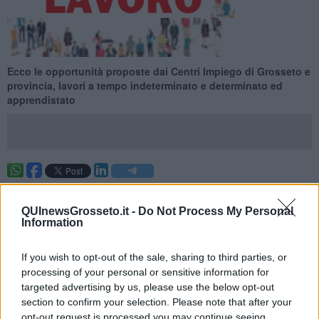
Ecco le opportunità proposte dai Centri Impiego di Grosseto e
provincia, lavori a tempo indeterminato e determinato ed
apprendistato
Ecco le opportunità proposte dai Centri Impiego di Grosseto e
provincia per la settimana 23 del 2026 (dal 07 June 2026 al 13
QUInewsGrosseto.it -
Do Not Process My Personal
June 2026), lavori a tempo indeterminato e determinato ed
Information
apprendistato.
Per vedere tutte le offerte di lavoro
CLICCA QUI
If you wish to opt-out of the sale, sharing to third parties, or
processing of your personal or sensitive information for
Questa settimana:
targeted advertising by us, please use the below opt-out
I lavori più richiesti
section to confirm your selection. Please note that after your
opt-out request is processed you may continue seeing