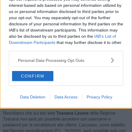
Commessi Delle Vendite al Minuto
23
interest-based ads based on personal information utilized by
Bagnini e Professioni Assimilate
19
us or personal information disclosed to third parties prior to
Camerieri di Ristorante
18
your opt-out. You may separately opt-out of the further
Cuochi In Alberghi e Ristoranti
16
disclosure of your personal information by third parties on the
IAB’s list of downstream participants. This information may
Orario Lavoro
also be disclosed by us to third parties on the
IAB’s List of
Downstream Participants
that may further disclose it to other
Full Time
206
third parties.
Lavoro Nel Fine Settimana
83
Part Time
82
Personal Data Processing Opt Outs
Tipologia Contratto
CONFIRM
Lavoro a Tempo Determinato
414
Contratto di Agenzia
28
Lavoro a Tempo Indeterminato
23
Data Deletion
Data Access
Privacy Policy
Posizioni Totali: 273
Ricordiamo che sul sito web
Toscana Lavoro
della Regione
Toscana non sarà più possibile accedere con username e
password per le candidature alle offerte. L’accesso, come stabilito
dal Decreto semplificazioni (D.L. 76/2020), sarà possibile solo con