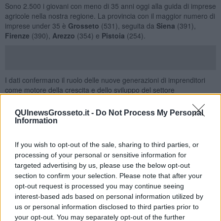
Sono 2.500 i giovani con meno di 35 anni oggi alla guida di imprese
agricole nella nostra regione. La provincia con il maggior numero di
imprese under 35 è
Grosseto
(531), seguita da
Siena
(391),
Firenze
(390),
Arezzo
(354) e
Pistoia
(254).
I dati confermano il ruolo delle nuove generazioni di imprenditori
come motore della crescita e dello sviluppo del settore
agroalimentare regionale. Secondo quanto emerso, quasi una
struttura agrituristica su due (47,2%) contribuisce in maniera
QUInewsGrosseto.it -
Do Not Process My Personal
rilevante ai primati della Dop Economy del cibo e del vino. Tra le
Information
funzioni connesse più frequenti troviamo il conto terzi, la
trasformazione di prodotti vegetali (confetture, pasta, ecc.) e
If you wish to opt-out of the sale, sharing to third parties, or
animali (insaccati, ecc.), la produzione delle energie rinnovabili, la
processing of your personal or sensitive information for
didattica e l’agricoltura sociale.
targeted advertising by us, please use the below opt-out
Sono quattro le categorie in gara nell'edizione di quest’anno
section to confirm your selection. Please note that after your
dell'Oscar Green, che ruota attorno al tema
Giovani Oggi
:
opt-out request is processed you may continue seeing
Campagna Amica, Impresa Digitale e Sostenibile, Coltiviamo
interest-based ads based on personal information utilized by
Insieme,
e
+Impresa
. A queste si aggiungono due premi speciali
us or personal information disclosed to third parties prior to
nazionali:
Agri-influencer
e
Scuole di oggi, agricoltori del
your opt-out. You may separately opt-out of the further