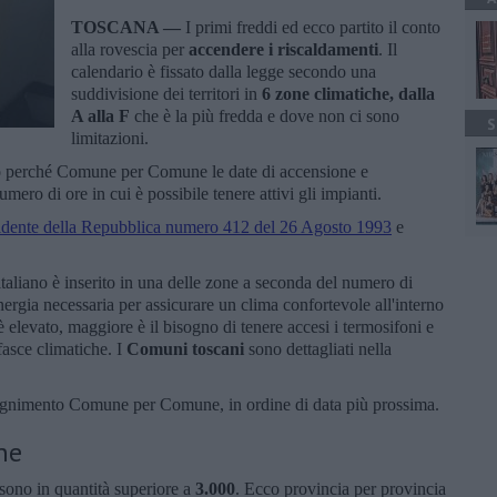
TOSCANA —
I primi freddi ed ecco partito il conto
alla rovescia per
accendere i riscaldamenti
. Il
calendario è fissato dalla legge secondo una
suddivisione dei territori in
6 zone climatiche, dalla
A alla F
che è la più fredda e dove non ci sono
S
limitazioni.
co perché Comune per Comune le date di accensione e
mero di ore in cui è possibile tenere attivi gli impianti.
idente della Repubblica numero 412 del 26 Agosto 1993
e
aliano è inserito in una delle zone a seconda del numero di
energia necessaria per assicurare un clima confortevole all'interno
è elevato, maggiore è il bisogno di tenere accesi i termosifoni e
 fasce climatiche. I
Comuni toscani
sono dettagliati nella
spegnimento Comune per Comune, in ordine di data più prossima.
ne
sono in quantità superiore a
3.000
. Ecco provincia per provincia