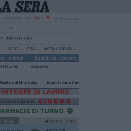
24°
37°
:
GROSSETO
QuiNews.net
rdì
07 Agosto 2026
A
LUCCA
PISA
MASSA CARRARA
ste
Animali
Pubblicità
Contatti
PITIGLIANO
SCANSANO
Miss Italia
Ex professore trovato in casa senza vita, è giallo
Poste
ui Blog
di Riccardo Ferrucci
INCONTRI