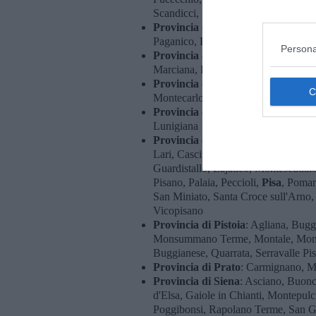
Scandicci, Sesto Fiorentino, Signa, 
Provincia di Grosseto
: Campagnatic
Paganico, Follonica, Gavorrano,
Gr
Persona
Provincia di Livorno
: Bibbona, Ca
Marciana, Rosignano Marittimo, Sas
Provincia di Lucca
: Altopascio, C
Montecarlo, Pietrasanta, Porcari, Se
Provincia di Massa-Carrara
: Aull
Lunigiana
Provincia di Pisa
: Bientina, Buti, 
Lari, Cascina, Castelfranco di Sotto
Guardistallo, Lajatico, Montescudai
Pisano, Palaia, Peccioli,
Pisa
, Pomar
San Miniato, Santa Croce sull'Arno,
Vicopisano
Provincia di Pistoia
: Agliana, Bug
Monsummano Terme, Montale, Montec
Buggianese, Quarrata, Serravalle Pi
Provincia di Prato
: Carmignano, M
Provincia di Siena
: Asciano, Buonc
d'Elsa, Gaiole in Chianti, Montepul
Poggibonsi, Rapolano Terme, San G