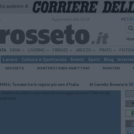
alla audience di
o
Aggiornato alle 16:18
METEO
Vene
ATA
SIENA
LIVORNO
FIRENZE
AREZZO
PRATO
PISTOI
Lavoro
Cultura e Spettacolo
Eventi
Sport
Blog
Intervi
GROSSETO
MONTEROTONDO MARITTIMO
MONTIERI
ana tra le regioni più care d'Italia
Al Castello Bonaria le 30 finaliste di 
Q