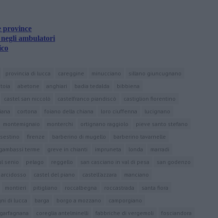
e province
 negli ambulatori
ico
provincia di lucca
careggine
minucciano
sillano giuncugnano
stoia
abetone
anghiari
badia tedalda
bibbiena
castel san niccolò
castelfranco piandiscò
castiglion fiorentino
hiana
cortona
foiano della chiana
loro ciuffenna
lucignano
montemignaio
monterchi
ortignano raggiolo
pieve santo stefano
sestino
firenze
barberino di mugello
barberino tavarnelle
gambassi terme
greve in chianti
impruneta
londa
marradi
ul senio
pelago
reggello
san casciano in val di pesa
san godenzo
arcidosso
castel del piano
castell'azzara
manciano
montieri
pitigliano
roccalbegna
roccastrada
santa fiora
ni di lucca
barga
borgo a mozzano
camporgiano
 garfagnana
coreglia antelminelli
fabbriche di vergemoli
fosciandora