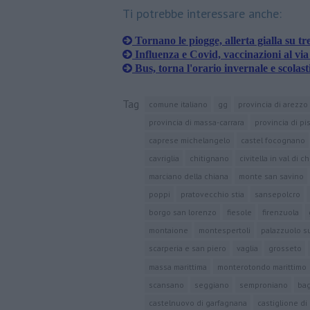
Ti potrebbe interessare anche:
Tornano le piogge, allerta gialla su tr
Influenza e Covid, vaccinazioni al via
Bus, torna l'orario invernale e scolast
Tag
comune italiano
gg
provincia di arezzo
provincia di massa-carrara
provincia di pi
caprese michelangelo
castel focognano
cavriglia
chitignano
civitella in val di c
marciano della chiana
monte san savino
poppi
pratovecchio stia
sansepolcro
borgo san lorenzo
fiesole
firenzuola
montaione
montespertoli
palazzuolo s
scarperia e san piero
vaglia
grosseto
massa marittima
monterotondo marittimo
scansano
seggiano
semproniano
bag
castelnuovo di garfagnana
castiglione di