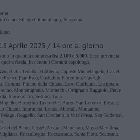
.
Verna
nucciano, Sillano Giuncugnano, Stazzema
liano
15 Aprile 2025 / 14 ore al giorno
 sono in quantità compresa
fra 2.100 e 3.000
. Ecco provincia
 questa fascia. In neretto i Comuni capoluogo.
zzo
, Badia Tedalda, Bibbiena, Caprese Michelangelo, Castel
lfranco Piandiscò, Castiglion Fiorentino, Cavriglia,
ana, Cortona, Foiano della Chiana, Loro Ciuffenna, Lucignano,
avino, Montemignaio, Monterchi, Ortignano Raggiolo, Pieve
tia, Sansepolcro, Sestino, Talla
 Mugello, Barberino Tavarnelle, Borgo San Lorenzo, Fiesole,
in Chianti, Impruneta, Londa, Marradi, Montaione,
, Pelago, Reggello, San Casciano in Val di Pesa, San Godenzo,
io
Castel del Piano, Castell'Azzara, Manciano, Massa Marittima,
itigliano, Roccalbegna, Roccastrada, Santa Fiora, Scansano,