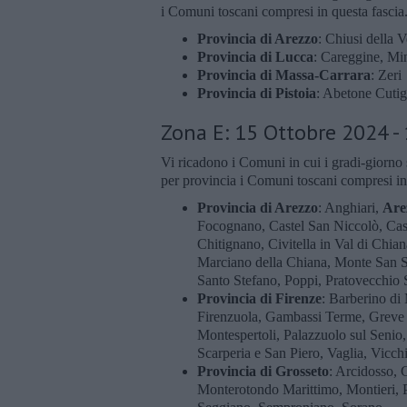
i Comuni toscani compresi in questa fascia
Provincia di Arezzo
: Chiusi della 
Provincia di Lucca
: Careggine, Mi
Provincia di Massa-Carrara
: Zeri
Provincia di Pistoia
: Abetone Cutig
Zona E: 15 Ottobre 2024 - 
Vi ricadono i Comuni in cui i gradi-giorno
per provincia i Comuni toscani compresi in
Provincia di Arezzo
: Anghiari,
Are
Focognano, Castel San Niccolò, Caste
Chitignano, Civitella in Val di Chi
Marciano della Chiana, Monte San S
Santo Stefano, Poppi, Pratovecchio S
Provincia di Firenze
: Barberino di
Firenzuola, Gambassi Terme, Greve 
Montespertoli, Palazzuolo sul Senio
Scarperia e San Piero, Vaglia, Vicch
Provincia di Grosseto
: Arcidosso, 
Monterotondo Marittimo, Montieri, P