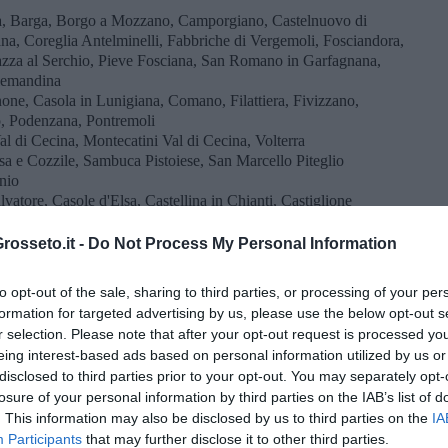
a, Barga, Borgo a Mozzano, Camporgiano, Castelnuovo di
na, Coreglia Antelminelli, Fabbriche di Vergemoli, Fosciandora,
azza al Serchio, Pieve Fosciana, San Romano in Garfagnana,
llemandina
one, Casola in Lunigiana, Comano, Filattiera, Fivizzano,
, Podenzana, Pontremoli
al di Cecina, Montecatini Val di Cecina, Volterra
sa e Cozzile, Sambuca Pistoiese, San Marcello Piteglio
rnio
vatore, Casole d'Elsa, Castellina in Chianti, Castiglione
o, Montalcino, Piancastagnaio, Pienza, Radda in Chianti,
ano dei Bagni, Sarteano, Trequanda
osseto.it -
Do Not Process My Personal Information
 15 Aprile 2025 / 12 ore al giorno
to opt-out of the sale, sharing to third parties, or processing of your per
formation for targeted advertising by us, please use the below opt-out s
 sono in quantità compresa
fra 1.400 e 2.100
. Ecco provincia
r selection. Please note that after your opt-out request is processed y
 questa fascia. In neretto i Comuni capoluogo.
eing interest-based ads based on personal information utilized by us or
ona, Castiglion Fibocchi, Laterina Pergine Valdarno,
disclosed to third parties prior to your opt-out. You may separately opt-
, Subbiano, Terranuova Bracciolini
losure of your personal information by third parties on the IAB’s list of
li, Calenzano, Campi Bisenzio, Capraia e Limite,
. This information may also be disclosed by us to third parties on the
IA
taldo, Dicomano, Empoli, Figline e Incisa Valdarno,
Firenze
,
Participants
that may further disclose it to other third parties.
o Fiorentino, Pontassieve, Rignano sull'Arno, Rufina,