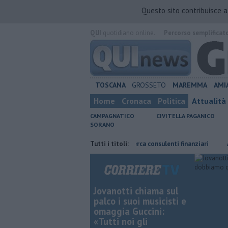
Questo sito contribuisce 
QUI
quotidiano online.
Percorso semplificat
TOSCANA
GROSSETO
MAREMMA
AMI
Home
Cronaca
Politica
Attualità
CAMPAGNATICO
CIVITELLA PAGANICO
SORANO
ta, è giallo
Poste Italiane cerca consulenti finanziari
Tutti i titoli:
Affitti, Tosc
Jovanotti chiama sul
palco i suoi musicisti e
omaggia Guccini:
«Tutti noi gli