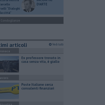
ucca la mostra
D'ARTE
Marcello
selli “Dialoghi
la città"
Condoglianze
imi articoli
Vedi tutti
ronaca
Ex professore trovato in
casa senza vita, è giallo
avoro
Poste Italiane cerca
consulenti finanziari
ttualità