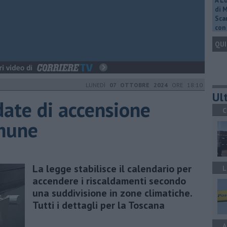
A L
di 
Scar
con 
QUI
LUNEDÌ
07 OTTOBRE 2024
ORE 18:10
Ult
date di accensione
C
mune
La legge stabilisce il calendario per
L
accendere i riscaldamenti secondo
una suddivisione in zone climatiche.
Tutti i dettagli per la Toscana
A