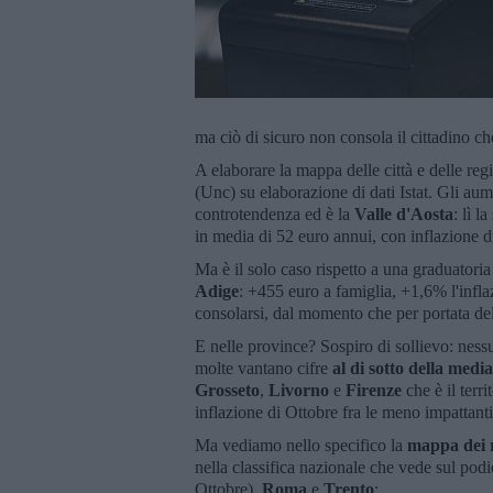
ma ciò di sicuro non consola il cittadino che
A elaborare la mappa delle città e delle re
(Unc) su elaborazione di dati Istat. Gli aum
controtendenza ed è la
Valle d'Aosta
: lì l
in media di 52 euro annui, con inflazione 
Ma è il solo caso rispetto a una graduatori
Adige
:
+455 euro a famiglia, +1,6% l'infl
consolarsi, dal momento che per portata del
E nelle province? Sospiro di sollievo: nessu
molte vantano cifre
al di sotto della medi
Grosseto
,
Livorno
e
Firenze
che è il terr
inflazione di Ottobre fra le meno impattant
Ma vediamo nello specifico la
mappa dei r
nella classifica nazionale che vede sul pod
Ottobre),
Roma
e
Trento
: