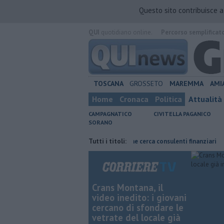
Questo sito contribuisce 
QUI
quotidiano online.
Percorso semplificat
TOSCANA
GROSSETO
MAREMMA
AMI
Home
Cronaca
Politica
Attualità
CAMPAGNATICO
CIVITELLA PAGANICO
SORANO
enza vita, è giallo
Poste Italiane cerca consulenti finanziari
Tutti i titoli:
Affit
Crans Montana, il
video inedito: i giovani
cercano di sfondare le
vetrate del locale già