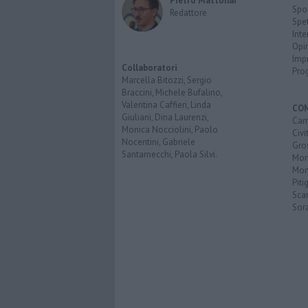
Pietro Mattonai
Spo
Redattore
Spet
Inte
Opi
Imp
Collaboratori
Pro
Marcella Bitozzi, Sergio
Braccini, Michele Bufalino,
Valentina Caffieri, Linda
CO
Giuliani, Dina Laurenzi,
Cam
Monica Nocciolini, Paolo
Civi
Nocentini, Gabriele
Gro
Santarnecchi, Paola Silvi.
Mon
Mont
Piti
Sca
Sor