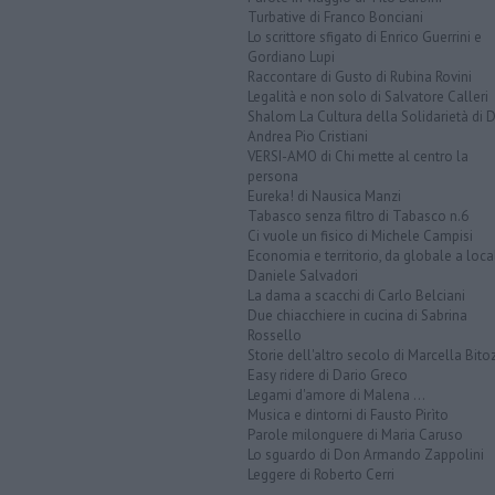
Turbative di Franco Bonciani
Lo scrittore sfigato di Enrico Guerrini e
Gordiano Lupi
Raccontare di Gusto di Rubina Rovini
Legalità e non solo di Salvatore Calleri
Shalom La Cultura della Solidarietà di 
Andrea Pio Cristiani
VERSI-AMO di Chi mette al centro la
persona
Eureka! di Nausica Manzi
Tabasco senza filtro di Tabasco n.6
Ci vuole un fisico di Michele Campisi
Economia e territorio, da globale a loca
Daniele Salvadori
La dama a scacchi di Carlo Belciani
Due chiacchiere in cucina di Sabrina
Rossello
Storie dell'altro secolo di Marcella Bito
Easy ridere di Dario Greco
Legami d'amore di Malena ...
Musica e dintorni di Fausto Pirìto
Parole milonguere di Maria Caruso
Lo sguardo di Don Armando Zappolini
Leggere di Roberto Cerri