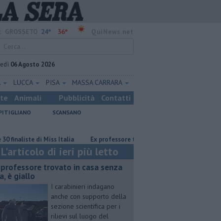
24°
36°
:
GROSSETO
QuiNews.net
vedì
06 Agosto 2026
A
LUCCA
PISA
MASSA CARRARA
ste
Animali
Pubblicità
Contatti
PITIGLIANO
SCANSANO
ste di Miss Italia
Ex professore trovato in casa senza vita, è giallo
L'articolo di ieri più letto
 professore trovato in casa senza
a, è giallo
I carabinieri indagano
anche con supporto della
sezione scientifica per i
rilievi sul luogo del