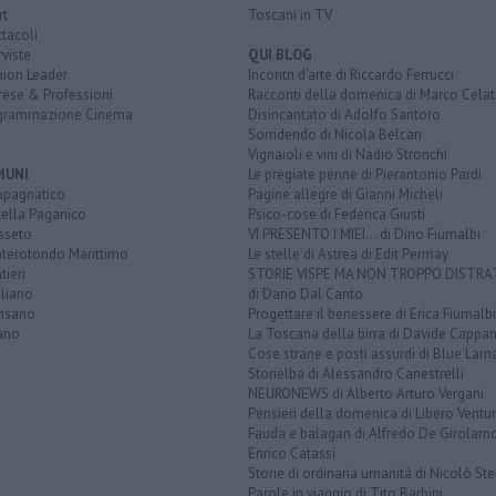
rt
Toscani in TV
tacoli
rviste
QUI BLOG
nion Leader
Incontri d'arte di Riccardo Ferrucci
rese & Professioni
Racconti della domenica di Marco Celat
grammazione Cinema
Disincantato di Adolfo Santoro
Sorridendo di Nicola Belcari
Vignaioli e vini di Nadio Stronchi
MUNI
Le pregiate penne di Pierantonio Pardi
pagnatico
Pagine allegre di Gianni Micheli
tella Paganico
Psico-cose di Federica Giusti
sseto
VI PRESENTO I MIEI... di Dino Fiumalbi
terotondo Marittimo
Le stelle di Astrea di Edit Permay
ieri
STORIE VISPE MA NON TROPPO DISTR
gliano
di Dario Dal Canto
nsano
Progettare il benessere di Erica Fiumalbi
ano
La Toscana della birra di Davide Cappan
Cose strane e posti assurdi di Blue Lam
Storielba di Alessandro Canestrelli
NEURONEWS di Alberto Arturo Vergani
Pensieri della domenica di Libero Ventur
Fauda e balagan di Alfredo De Girolam
Enrico Catassi
Storie di ordinaria umanità di Nicolò Ste
Parole in viaggio di Tito Barbini