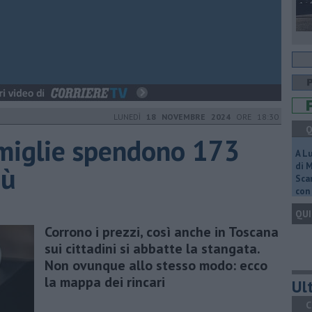
LUNEDÌ
18 NOVEMBRE 2024
ORE 18:30
Q
famiglie spendono 173
A L
iù
di 
Scar
con 
QUI
Corrono i prezzi, così anche in Toscana
sui cittadini si abbatte la stangata.
Non ovunque allo stesso modo: ecco
la mappa dei rincari
Ult
C