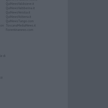
QuiNewsValdisieve.it
QuiNewsValtiberina.it
QuiNewsVersilia.it
QuiNewsVolterra.it
QuiNewsTango.com
Don
ToscanaMediaNews.it
Fiorentinanews.com
le di
zzi