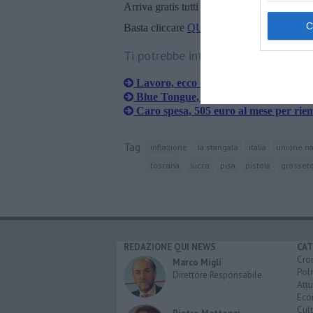
Arriva gratis tutti i giorni alle 20:00 dirett
Basta cliccare
QUI
Ti potrebbe interessare anche:
Lavoro, ecco dove si guadagna di più
Blue Tongue, il virus preoccupa gli al
Caro spesa, 505 euro al mese per riemp
Tag
inflazione
la stangata
italia
unione na
toscana
lucca
pisa
pistoia
grosset
REDAZIONE QUI NEWS
CAT
Cro
Marco Migli
Poli
Direttore Responsabile
Attu
Eco
Cult