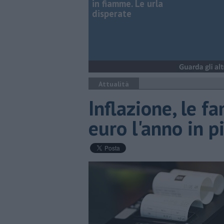
in fiamme. Le urla
disperate
Attualità
Inflazione, le 
euro l'anno in p