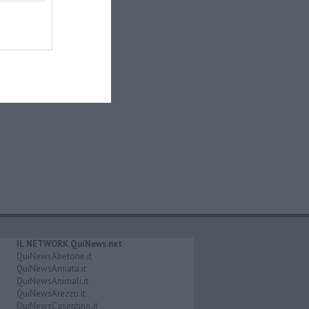
IL NETWORK QuiNews.net
QuiNewsAbetone.it
QuiNewsAmiata.it
QuiNewsAnimali.it
QuiNewsArezzo.it
QuiNewsCasentino.it