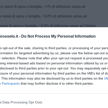
ro annui di spesa a famiglia, +1% di inflazione annua ad
o annui di spesa a famiglia, +0,8% di inflazione annua ad
annui di spesa a famiglia, +0,8% di inflazione annua ad Ottobre
ro annui di spesa a famiglia, +0,7% di inflazione annua ad
osseto.it -
Do Not Process My Personal Information
: +153 euro annui di spesa a famiglia, +0,6% di inflazione annua
to opt-out of the sale, sharing to third parties, or processing of your per
euro annui di spesa a famiglia, +0,6% di inflazione annua ad
formation for targeted advertising by us, please use the below opt-out s
r selection. Please note that after your opt-out request is processed y
uro annui di spesa a famiglia, +0,5% di inflazione annua ad
eing interest-based ads based on personal information utilized by us or
disclosed to third parties prior to your opt-out. You may separately opt-
ro annui di spesa a famiglia, +0,2% di inflazione annua ad
losure of your personal information by third parties on the IAB’s list of
. This information may also be disclosed by us to third parties on the
IA
Participants
that may further disclose it to other third parties.
l Data Processing Opt Outs
oscana iscriviti alla
Newsletter QUInews - ToscanaMedia.