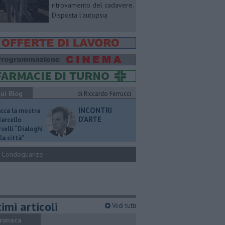
ritrovamento del cadavere.
Disposta l'autopsia
ui Blog
di Riccardo Ferrucci
INCONTRI
ucca la mostra
D'ARTE
Marcello
selli “Dialoghi
la città"
Condoglianze
imi articoli
Vedi tutti
ronaca