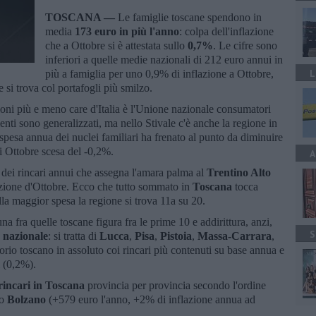
TOSCANA —
Le famiglie toscane spendono in
media
173 euro in più l'anno
: colpa dell'inflazione
che a Ottobre si è attestata sullo
0,7%
. Le cifre sono
inferiori a quelle medie nazionali di 212 euro annui in
L
più a famiglia per uno 0,9% di inflazione a Ottobre,
 si trova col portafogli più smilzo.
gioni più e meno care d'Italia è l'Unione nazionale consumatori
enti sono generalizzati, ma nello Stivale c'è anche la regione in
a spesa annua dei nuclei familiari ha frenato al punto da diminuire
di Ottobre scesa del -0,2%.
A
a dei rincari annui che assegna l'amara palma al
Trentino Alto
azione d'Ottobre. Ecco che tutto sommato in
Toscana
tocca
la maggior spesa la regione si trova 11a su 20.
na fra quelle toscane figura fra le prime 10 e addirittura, anzi,
S
a nazionale
: si tratta di
Lucca
,
Pisa
,
Pistoia
,
Massa-Carrara
,
itorio toscano in assoluto coi rincari più contenuti su base annua e
i (0,2%).
incari in Toscana
provincia per provincia secondo l'ordine
io
Bolzano
(+579 euro l'anno, +2% di inflazione annua ad