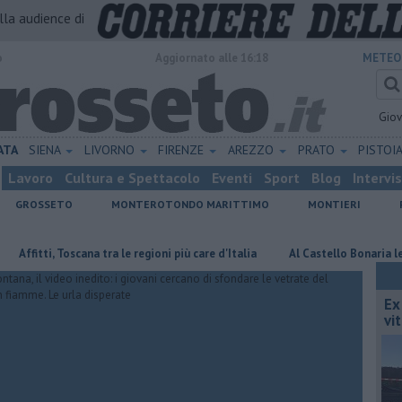
alla audience di
o
Aggiornato alle 16:18
METEO
Gio
ATA
SIENA
LIVORNO
FIRENZE
AREZZO
PRATO
PISTOI
Lavoro
Cultura e Spettacolo
Eventi
Sport
Blog
Intervi
GROSSETO
MONTEROTONDO MARITTIMO
MONTIERI
ti, Toscana tra le regioni più care d'Italia
Al Castello Bonaria le 30 finali
Ex
vit