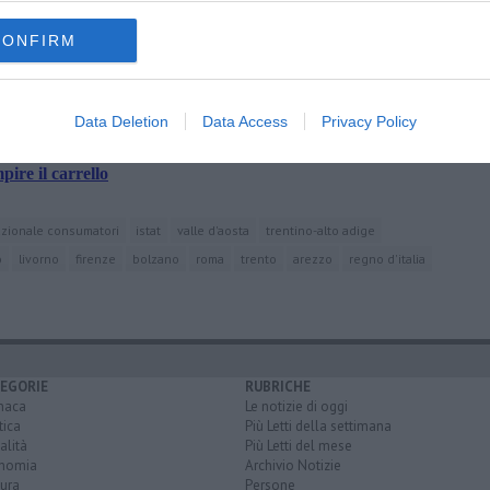
amente nella tua casella di posta.
CONFIRM
Data Deletion
Data Access
Privacy Policy
levatori
ire il carrello
zionale consumatori
istat
valle d'aosta
trentino-alto adige
o
livorno
firenze
bolzano
roma
trento
arezzo
regno d'italia
EGORIE
RUBRICHE
naca
Le notizie di oggi
tica
Più Letti della settimana
alità
Più Letti del mese
nomia
Archivio Notizie
ura
Persone