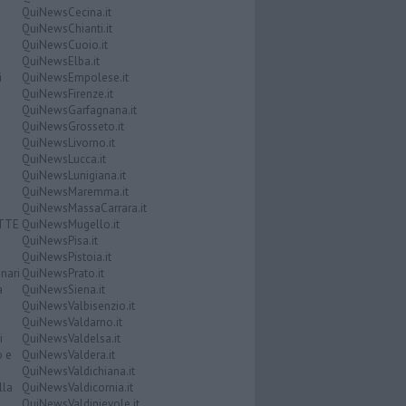
QuiNewsCecina.it
QuiNewsChianti.it
QuiNewsCuoio.it
QuiNewsElba.it
i
QuiNewsEmpolese.it
QuiNewsFirenze.it
QuiNewsGarfagnana.it
QuiNewsGrosseto.it
QuiNewsLivorno.it
QuiNewsLucca.it
QuiNewsLunigiana.it
QuiNewsMaremma.it
QuiNewsMassaCarrara.it
ATTE
QuiNewsMugello.it
QuiNewsPisa.it
QuiNewsPistoia.it
nari
QuiNewsPrato.it
a
QuiNewsSiena.it
QuiNewsValbisenzio.it
QuiNewsValdarno.it
i
QuiNewsValdelsa.it
o e
QuiNewsValdera.it
QuiNewsValdichiana.it
lla
QuiNewsValdicornia.it
QuiNewsValdinievole.it