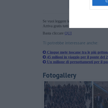
Se vuoi leggere le notizie principali della T
Arriva gratis tutti i giorni alle 20:00 dirett
Basta cliccare
QUI
Ti potrebbe interessare anche:
Cinque mete toscane tra le più gettona
45 milioni in viaggio per il ponte del
Un milione di pernottamenti per il po
Fotogallery