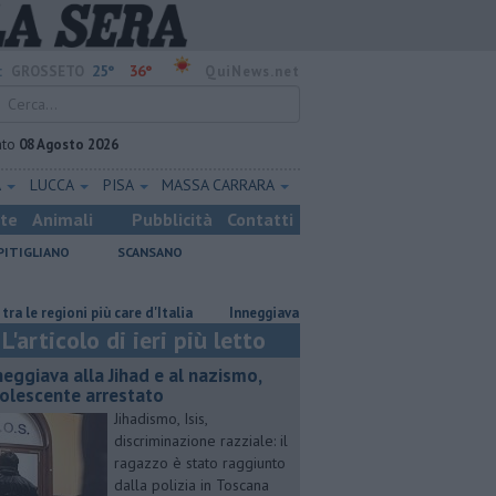
25°
36°
:
GROSSETO
QuiNews.net
ato
08 Agosto 2026
A
LUCCA
PISA
MASSA CARRARA
ste
Animali
Pubblicità
Contatti
PITIGLIANO
SCANSANO
più care d'Italia
Inneggiava alla Jihad e al nazismo, adolescente arrest
L'articolo di ieri più letto
neggiava alla Jihad e al nazismo,
olescente arrestato
Jihadismo, Isis,
discriminazione razziale: il
ragazzo è stato raggiunto
dalla polizia in Toscana