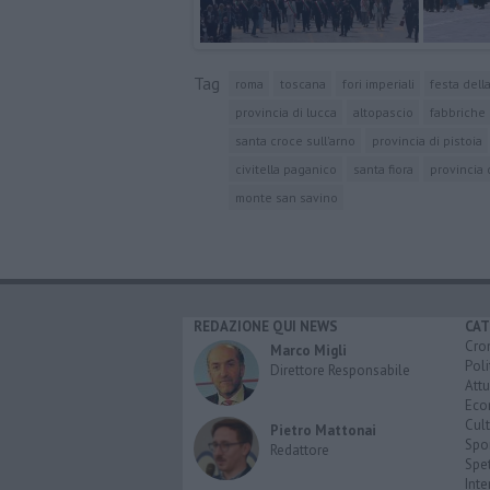
Tag
roma
toscana
fori imperiali
festa dell
provincia di lucca
altopascio
fabbriche 
santa croce sull'arno
provincia di pistoia
civitella paganico
santa fiora
provincia 
monte san savino
REDAZIONE QUI NEWS
CAT
Cro
Marco Migli
Poli
Direttore Responsabile
Attu
Eco
Cult
Pietro Mattonai
Spo
Redattore
Spet
Inte