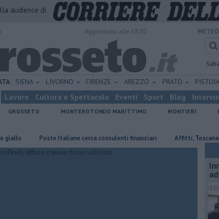
alla audience di
o
Aggiornato alle 18:50
METEO
Sab
ATA
SIENA
LIVORNO
FIRENZE
AREZZO
PRATO
PISTOI
Lavoro
Cultura e Spettacolo
Eventi
Sport
Blog
Intervi
GROSSETO
MONTEROTONDO MARITTIMO
MONTIERI
Poste Italiane cerca consulenti finanziari
Affitti, Toscana tra le regioni 
In
ad