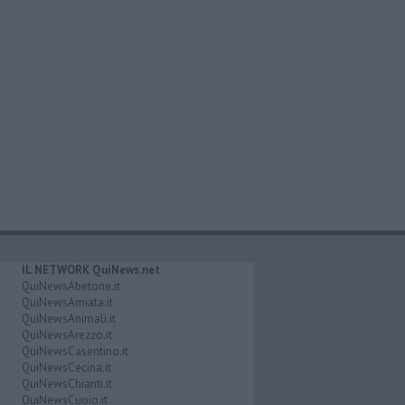
IL NETWORK QuiNews.net
QuiNewsAbetone.it
QuiNewsAmiata.it
QuiNewsAnimali.it
QuiNewsArezzo.it
QuiNewsCasentino.it
QuiNewsCecina.it
QuiNewsChianti.it
QuiNewsCuoio.it