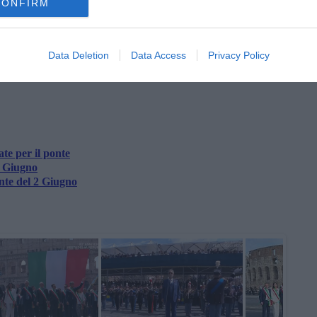
CONFIRM
Data Deletion
Data Access
Privacy Policy
oscana iscriviti alla
Newsletter QUInews - ToscanaMedia.
amente nella tua casella di posta.
te per il ponte
 2 Giugno
nte del 2 Giugno