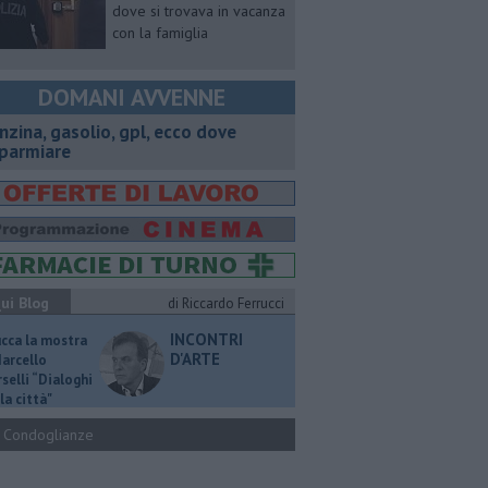
dove si trovava in vacanza
con la famiglia
DOMANI AVVENNE
enzina, gasolio, gpl, ecco dove
sparmiare
ui Blog
di Riccardo Ferrucci
INCONTRI
ucca la mostra
D'ARTE
Marcello
selli “Dialoghi
la città"
Condoglianze