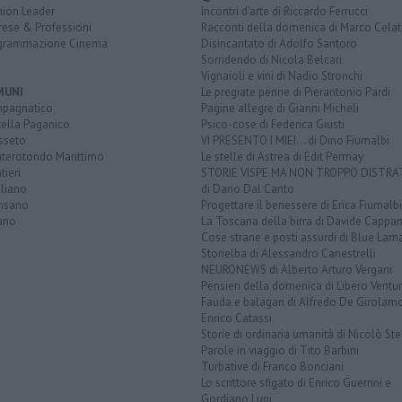
nion Leader
Incontri d'arte di Riccardo Ferrucci
rese & Professioni
Racconti della domenica di Marco Celat
grammazione Cinema
Disincantato di Adolfo Santoro
Sorridendo di Nicola Belcari
Vignaioli e vini di Nadio Stronchi
MUNI
Le pregiate penne di Pierantonio Pardi
pagnatico
Pagine allegre di Gianni Micheli
tella Paganico
Psico-cose di Federica Giusti
sseto
VI PRESENTO I MIEI... di Dino Fiumalbi
terotondo Marittimo
Le stelle di Astrea di Edit Permay
ieri
STORIE VISPE MA NON TROPPO DISTR
gliano
di Dario Dal Canto
nsano
Progettare il benessere di Erica Fiumalbi
ano
La Toscana della birra di Davide Cappan
Cose strane e posti assurdi di Blue Lam
Storielba di Alessandro Canestrelli
NEURONEWS di Alberto Arturo Vergani
Pensieri della domenica di Libero Ventur
Fauda e balagan di Alfredo De Girolam
Enrico Catassi
Storie di ordinaria umanità di Nicolò Ste
Parole in viaggio di Tito Barbini
Turbative di Franco Bonciani
Lo scrittore sfigato di Enrico Guerrini e
Gordiano Lupi