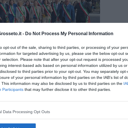
osseto.it -
Do Not Process My Personal Information
to opt-out of the sale, sharing to third parties, or processing of your per
formation for targeted advertising by us, please use the below opt-out s
r selection. Please note that after your opt-out request is processed y
eing interest-based ads based on personal information utilized by us or
oscani pronti a sfilare ai Fori Imperiali
disclosed to third parties prior to your opt-out. You may separately opt-
stoia con
Fabio Berti di Chiesina Uzzanese
,
Simona De Caro
losure of your personal information by third parties on the IAB’s list of
i sindaco di Serravalle Pistoiese
.
. This information may also be disclosed by us to third parties on the
IA
Participants
that may further disclose it to other third parties.
ivitella Paganico Alessandra Biondi
e di
Santa Fiora
i Livorno era rappresentata con
Simone Barbi, primo cittadino
o, nel Senese, Riccardo Conti
e la vicesindaca di
Monte San
l Data Processing Opt Outs