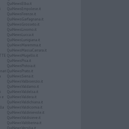
QuiNewsElba.it
i
QuiNewsEmpolese.it
QuiNewsFirenze.it
QuiNewsGarfagnana.it
QuiNewsGrosseto.it
QuiNewsLivorno.it
QuiNewsLucca.it
QuiNewsLunigiana.it
QuiNewsMaremma.it
QuiNewsMassaCarrara.it
ATTE
QuiNewsMugello.it
QuiNewsPisa.it
QuiNewsPistoia.it
nari
QuiNewsPrato.it
a
QuiNewsSiena.it
QuiNewsValbisenzio.it
QuiNewsValdarno.it
i
QuiNewsValdelsa.it
o e
QuiNewsValdera.it
QuiNewsValdichiana.it
lla
QuiNewsValdicornia.it
QuiNewsValdinievole.it
QuiNewsValdisieve.it
QuiNewsValtiberina.it
QuiNewsVersilia.it