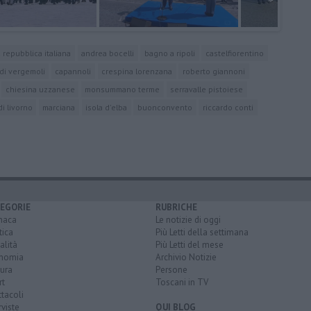
a repubblica italiana
andrea bocelli
bagno a ripoli
castelfiorentino
di vergemoli
capannoli
crespina lorenzana
roberto giannoni
chiesina uzzanese
monsummano terme
serravalle pistoiese
di livorno
marciana
isola d'elba
buonconvento
riccardo conti
EGORIE
RUBRICHE
naca
Le notizie di oggi
tica
Più Letti della settimana
alità
Più Letti del mese
nomia
Archivio Notizie
ura
Persone
rt
Toscani in TV
tacoli
rviste
QUI BLOG