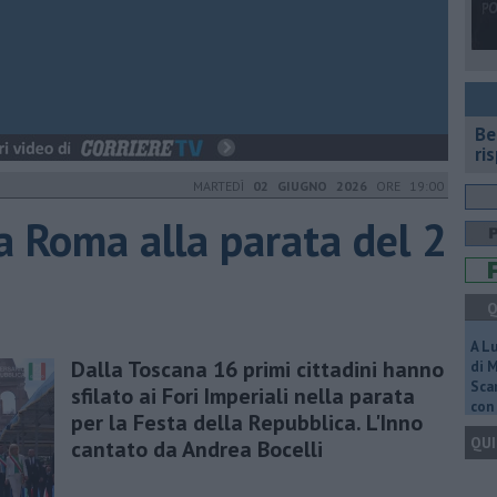
​B
ri
MARTEDÌ
02 GIUGNO 2026
ORE 19:00
a Roma alla parata del 2
Q
A L
Dalla Toscana 16 primi cittadini hanno
di 
Scar
sfilato ai Fori Imperiali nella parata
con 
per la Festa della Repubblica. L'Inno
QUI
cantato da Andrea Bocelli