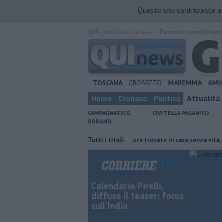
Questo sito contribuisce 
QUI
quotidiano online.
Percorso semplificat
TOSCANA
GROSSETO
MAREMMA
AMI
Home
Cronaca
Politica
Attualità
CAMPAGNATICO
CIVITELLA PAGANICO
SORANO
cente arrestato
Ex professore trovato in casa senza vita, è giallo
Tutti i titoli:
Calendario Pirelli,
diffuso il teaser: focus
sull'India