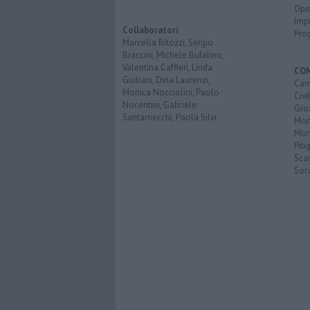
Opi
Imp
Collaboratori
Pro
Marcella Bitozzi, Sergio
Braccini, Michele Bufalino,
Valentina Caffieri, Linda
CO
Giuliani, Dina Laurenzi,
Cam
Monica Nocciolini, Paolo
Civi
Nocentini, Gabriele
Gro
Santarnecchi, Paola Silvi.
Mon
Mont
Piti
Sca
Sor